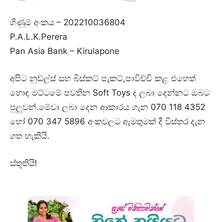
ගිණුම් අංකය – 202210036804
P.A.L.K.Perera
Pan Asia Bank – Kirulapone
අපිට නූඩ්ල්ස් සහ බිස්කට් පැකට්,පාවිච්චි කළ එහෙත්
හොඳ මට්ටමේ පවතින Soft Toys ද ලබා දෙන්නට ඔබට
පුලුවන්.මේවා ලබා දෙන ආකාරය ගැන 070 118 4352
හෝ 070 347 5896 අංකවලට ඇමතුමක් දී විස්තර දැන
ගත හැකියි.
ස්තූතියි!