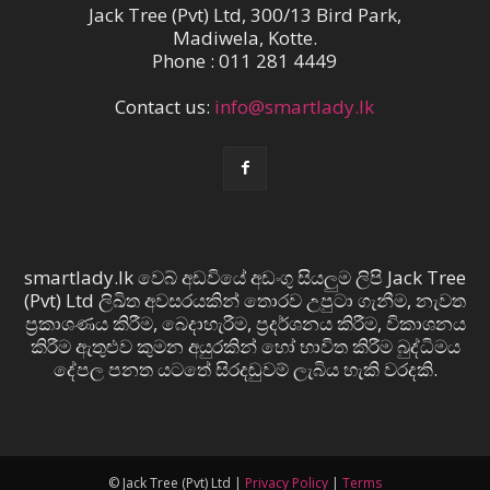
Jack Tree (Pvt) Ltd, 300/13 Bird Park,
Madiwela, Kotte.
Phone : 011 281 4449
Contact us:
info@smartlady.lk
smartlady.lk වෙබ් අඩවියේ අඩංගු සියලුම ලිපි Jack Tree
(Pvt) Ltd ලිඛිත අවසරයකින් තොරව උපුටා ගැනීම, නැවත
ප්‍රකාශණය කිරීම, බෙදාහැරීම, ප්‍රදර්ශනය කිරීම, විකාශනය
කිරීම ඇතුළුව කුමන අයුරකින් හෝ භාවිත කිරීම බුද්ධිමය
දේපල පනත යටතේ සිරදඬුවම් ලැබිය හැකි වරදකි.
© Jack Tree (Pvt) Ltd |
Privacy Policy
|
Terms