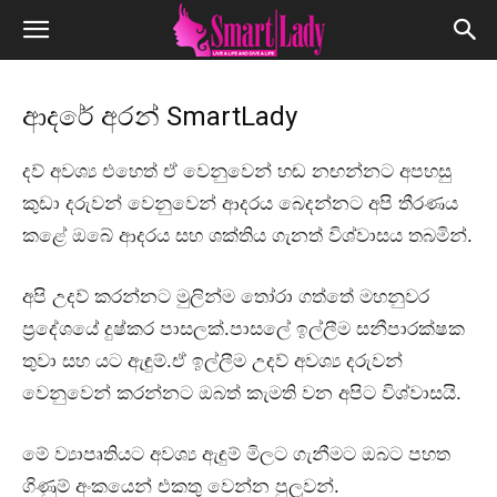
ආදරේ අරන් SmartLady
දව් අවශ්‍ය එහෙත් ඒ වෙනුවෙන් හඬ නඟන්නට අපහසු
කුඩා දරුවන් වෙනුවෙන් ආදරය බෙදන්නට අපි තීරණය
කළේ ඔබේ ආදරය සහ ශක්තිය ගැනත් විශ්වාසය තබමින්.
අපි උදව් කරන්නට මුලින්ම තෝරා ගත්තේ මහනුවර
ප්‍රදේශයේ දුෂ්කර පාසලක්.පාසලේ ඉල්ලීම සනීපාරක්ෂක
තුවා සහ යට ඇඳුම්.ඒ ඉල්ලීම උදව් අවශ්‍ය දරුවන්
වෙනුවෙන් කරන්නට ඔබත් කැමති වන අපිට විශ්වාසයි.
මේ ව්‍යාපෘතියට අවශ්‍ය ඇඳුම් මිලට ගැනීමට ඔබට පහත
ගිණුම් අංකයෙන් එකතු වෙන්න පුලුවන්.