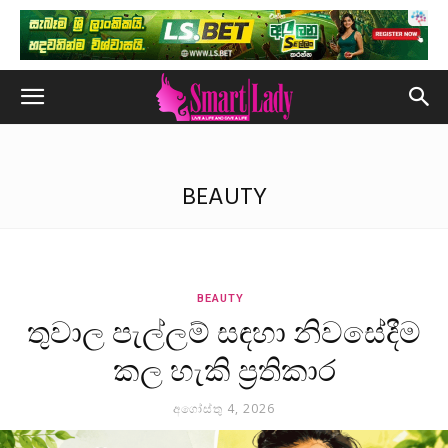
BEAUTY
BEAUTY
තුවාල පැල්ලම් සඳහා නිවසේදීම
කල හැකි ප්‍රතිකාර
අගෝස්තු 4, 2026