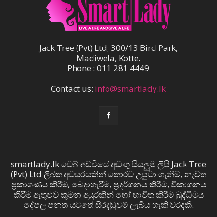
Jack Tree (Pvt) Ltd, 300/13 Bird Park,
Madiwela, Kotte.
Phone : 011 281 4449
Contact us:
info@smartlady.lk
smartlady.lk වෙබ් අඩවියේ අඩංගු සියලුම ලිපි Jack Tree
(Pvt) Ltd ලිඛිත අවසරයකින් තොරව උපුටා ගැනීම, නැවත
ප්‍රකාශණය කිරීම, බෙදාහැරීම, ප්‍රදර්ශනය කිරීම, විකාශනය
කිරීම ඇතුළුව කුමන අයුරකින් හෝ භාවිත කිරීම බුද්ධිමය
දේපල පනත යටතේ සිරදඬුවම් ලැබිය හැකි වරදකි.