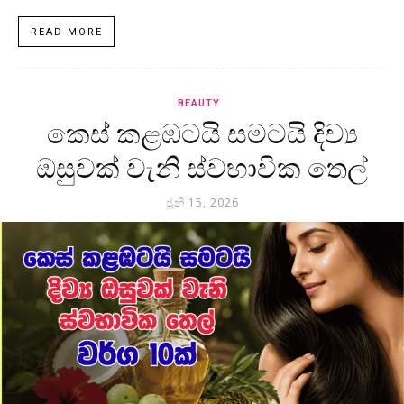
READ MORE
BEAUTY
කෙස් කළඹටයි සමටයි දිව්‍ය
ඔසුවක් වැනි ස්වභාවික තෙල්
ජූනි 15, 2026