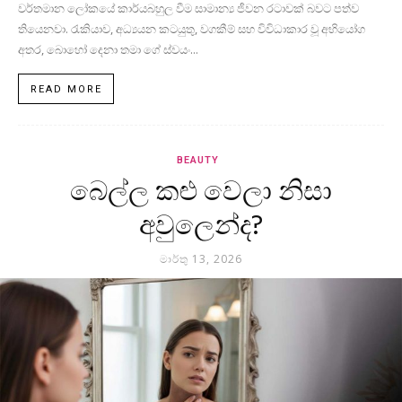
වර්තමාන ලෝකයේ කාර්යබහුල වීම සාමාන්‍ය ජීවන රටාවක් බවට පත්ව
තියෙනවා. රැකියාව, අධ්‍යයන කටයුතු, වගකීම් සහ විවිධාකාර වූ අභියෝග
අතර, බොහෝ දෙනා තමා ගේ ස්වයං...
READ MORE
BEAUTY
බෙල්ල කළු වෙලා නිසා
අවුලෙන්ද?
මාර්තු 13, 2026