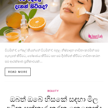
විටමින් C ෆේෂල් කියන්නේ විටමින් C බහුල නිෂ්පාදන භාවිතා කරමින් සම
පැහැපත් කිරීමට, පෝෂණය කිරීමට සහ සම දීප්තිමත් කිරීමට භාවිතා කරන
සම ආරක්ෂණ ප්‍රතිකාරයක්....
READ MORE
BEAUTY
ඔබත් ඔබේ හිසකේ සඳහා මිල