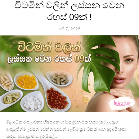
විටමින් වලින් ලස්සන වෙන
රහස් 09ක් !
ජූලි 7, 2026
මිළ අධික රූපලාවන්‍ය නිෂ්පාදන පස්සේ දුවන එක නතර කරලා, ඇඟ
ඇතුළතින්ම ලස්සන වෙන්න පුළුවන් ලේසිම ක්‍රම ටිකක් ගැන අද අපි කතා
කරමු. ඔයා දන්නවාද රුපියල්...