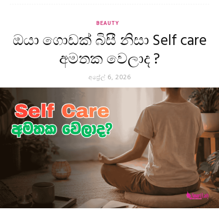
BEAUTY
ඔයා ගොඩක් බිසී නිසා Self care
අමතක වෙලාද ?
අප්‍රේල් 6, 2026