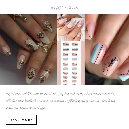
අප්‍රේල් 17, 2026
අද වේගයෙන් දිව යන කාර්ය බහුල ලෝකයේ, රූපලාවණ්‍යගාර සඳහා වැය
කිරීමට කාන්තාවන් හට කාලය සොයා ගැනීමට අපහසු වනවා . එම නිසා
රැකියාව, අධ්‍යයන කටයුතු...
READ MORE