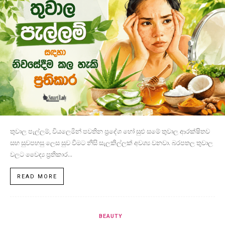
තුවාල පැල්ලම්, වියලෙමින් පවතින ප්‍රදේශ හෝ සුළු සමේ තුවාල ආරක්ෂිතව
සහ සුවපහසු ලෙස සුව වීමට නිසි සැලකිල්ලක් අවශ්‍ය වනවා. බරපතල තුවාල
වලට වෛද්‍ය ප්‍රතිකාර...
READ MORE
BEAUTY