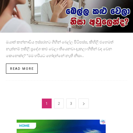
ඔයාත් කන්නාඩිය ඉස්සරහට ගිහින් බෙල්ල පිටිපස්ස, කිහිලි එහෙමත්
නැත්නම් ඉකිලි ප්‍රදේශ කළු වෙලා තියෙනවා දැකලා හිතින් වද වෙන
කෙනෙක්ද? "මම හරියට හෝදන්නේ නැති නිසා...
READ MORE
1
2
3