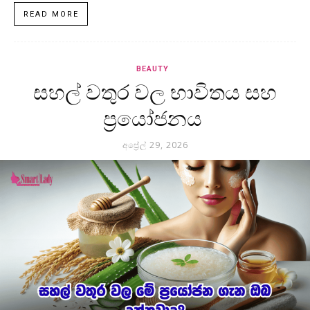
READ MORE
BEAUTY
සහල් වතුර වල භාවිතය සහ
ප්‍රයෝජනය
අප්‍රේල් 29, 2026