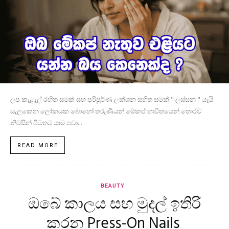
ලප කැළැල් රහිත සමක් සහ පරිපූර්ණ ලක්ශන සහිත සමක් " ලස්සන " යැයි
සැලකෙන ලෝකයක බොහෝ තරුණියන් මේකප් භාවිතයෙන් තොරව
නිවසින් පිටතට යාම පවා...
READ MORE
BEAUTY
ඔබේ කාලය සහ මුදල් ඉතිරි
කරන Press-On Nails