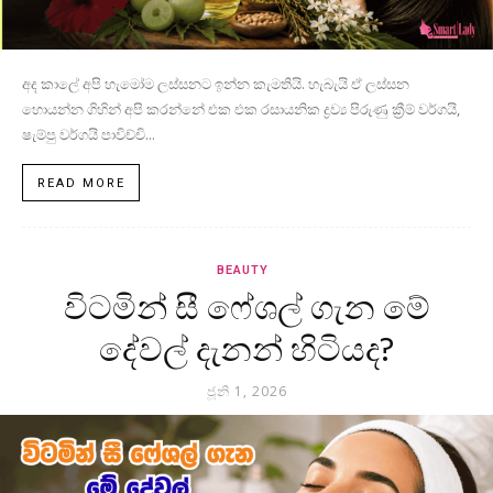
අද කාලේ අපි හැමෝම ලස්සනට ඉන්න කැමතියි. හැබැයි ඒ ලස්සන
හොයන්න ගිහින් අපි කරන්නේ එක එක රසායනික ද්‍රව්‍ය පිරුණු ක්‍රීම් වර්ගයි,
ෂැම්පු වර්ගයි පාවිච්චි...
READ MORE
BEAUTY
විටමින් සී ෆේශල් ගැන මේ
දේවල් දැනන් හිටියද?
ජූනි 1, 2026