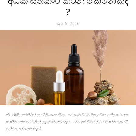
අධික සත්කාර කරන කෙනෙක්ද
?
මැයි 5, 2026
නිරෝගී, ශක්තිමත් සහ දිලිසෙන හිසකෙස් සෑම විටම මිල අධික ප්‍රතිකාර හෝ
කෘතිම සත්කාර වලින් ලැබෙන්නේ නැහැ.බොහෝ විට ඔබට වඩාත්ම ඵලදායී
ප්‍රතිඵල ලබා ගත හැකි...