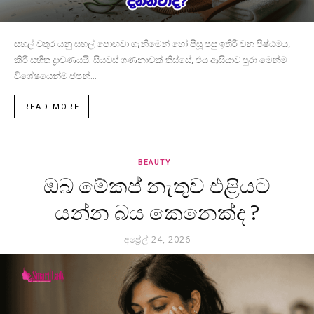
සහල් වතුර යනු සහල් පොඟවා ගැනීමෙන් හෝ පිසූ පසු ඉතිරි වන පිෂ්ඨමය,
කිරි සහිත ද්‍රාවණයයි. සියවස් ගණනාවක් තිස්සේ, එය ආසියාව පුරා මෙන්ම
විශේෂයෙන්ම ජපන්...
READ MORE
BEAUTY
ඔබ මේකප් නැතුව එළියට
යන්න බය කෙනෙක්ද ?
අප්‍රේල් 24, 2026