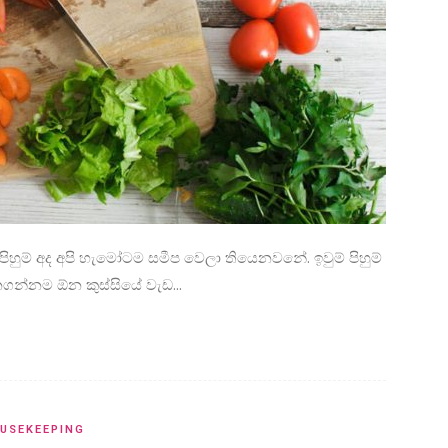
පිහුම් අද අපි හැමෝටම සමීප වෙලා තියෙනවනේ. ඉවුම් පිහුම්
ගන්නම ඕන කුස්සියේ වැඩ...
USEKEEPING