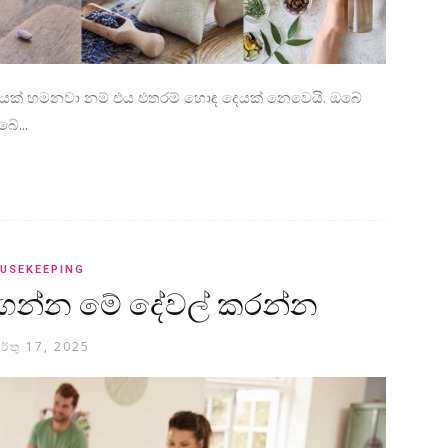
්ධයක් හමනවා නම් එය එතරම් හොඳ දෙයක් නෙවෙයි. ඔබේ
ේ...
USEKEEPING
බා ගන්න මේ දේවල් කරන්න
ර්තු 17, 2025