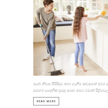
ඔබේ නිවස පිරිසිදුව තබා ගැනීම කවදාවත් ඉව
සමහර දෛනික පුරුදු සමඟ ඔබට වඩාත් පිළිවෙල සහ
READ MORE