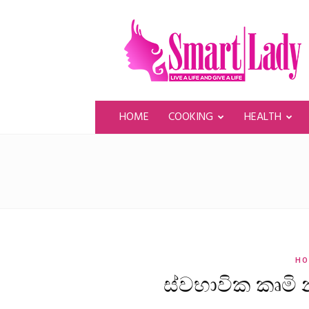
SmartLady
HOME
COOKING
HEALTH
HO
ස්වභාවික කෘමි