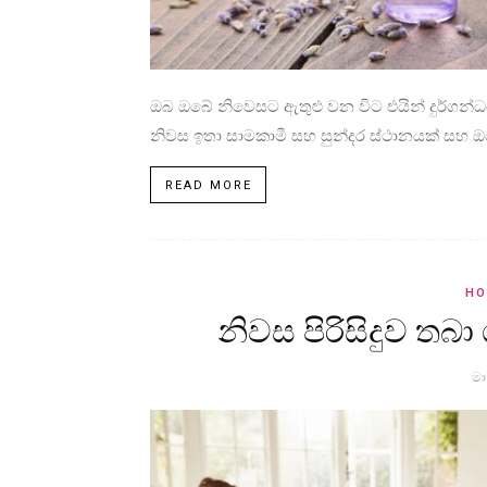
ඔබ ඔබේ නිවෙසට ඇතුළු වන විට එයින් දුර්ගන
නිවස ඉතා සාමකාමී සහ සුන්දර ස්ථානයක් සහ ඔබ
READ MORE
HO
නිවස පිරිසිදුව ත
මා