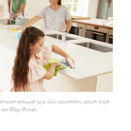
ර නොවෙන කාර්යයක් ලෙස ඔබට පෙනෙන්නට පුළුවන්. නමුත්
 පිරිසුදු නිවසක්...