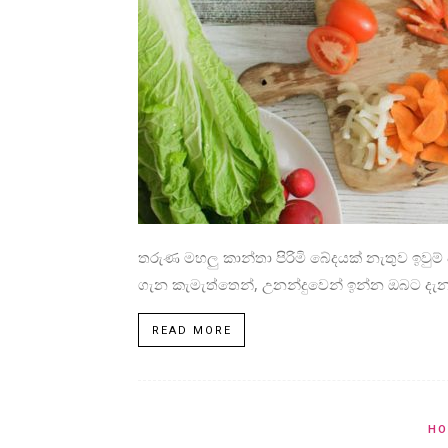
තරුණ මහලු කාන්තා පිරිමි බේදයක් නැතුව ඉවුම් 
ගැන කැමැත්තෙන්, උනන්දුවෙන් ඉන්න ඔබට දැන
READ MORE
HO