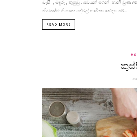
මැසි , මදුරු , කුහුඹු , වේයන් ගෙන් හානි වුණ
නිවසේම තියෙන දේවල් භාවිතා කරලා මේ...
READ MORE
HO
කුස
අප