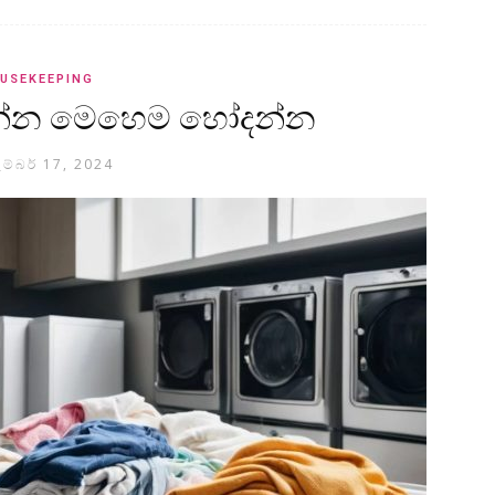
USEKEEPING
 ගන්න මෙහෙම හෝදන්න
ැම්බර් 17, 2024