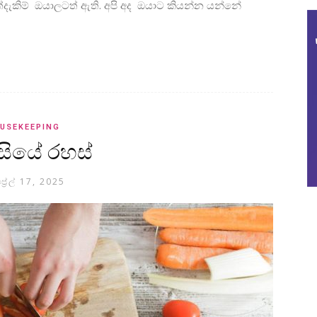
 අත්දැකිම් ඔයාලටත් ඇති. අපි අද ඔයාට කියන්න යන්නේ
USEKEEPING
්සියේ රහස්
්‍රේල් 17, 2025