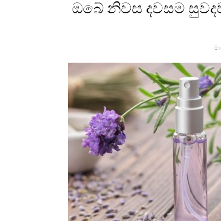
ඔබේ නිවස දවසම සුවදව
මා