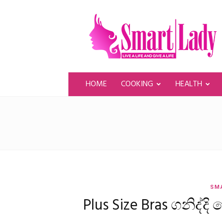
SmartLady
HOME
COOKING
HEALTH
SM
Plus Size Bras ගනිද