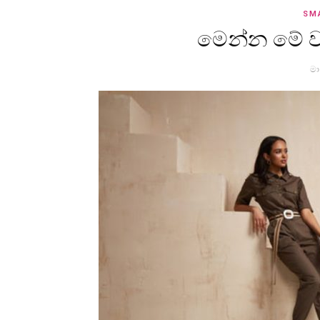
SM
මෙන්න මේ ව
මා