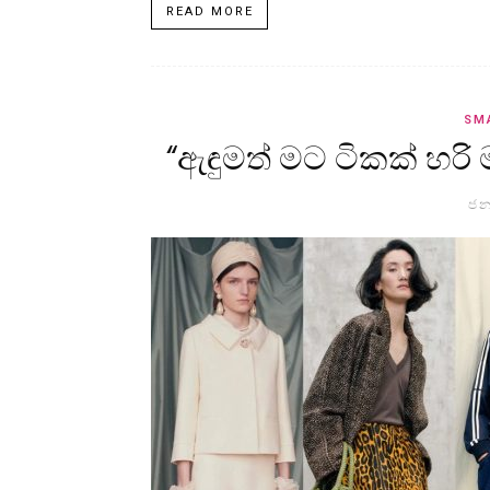
READ MORE
SM
“ඇඳුමත් මට ටිකක් හරි
ජන