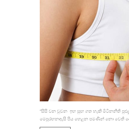
“සිසි වන වුවන ඉඟ සුඟ ගත හැකි මිටිනනීති පුළුලු
මෙපුරඟනඇසි පිය හෙළන පමණින් නො වෙති ද