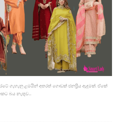
 රටේ ගැහැනු ළමයින් අතරත් ගොඩක් ජනප්‍රිය ඇඳුමක්. ඒකේ
ට බය නැතුව...