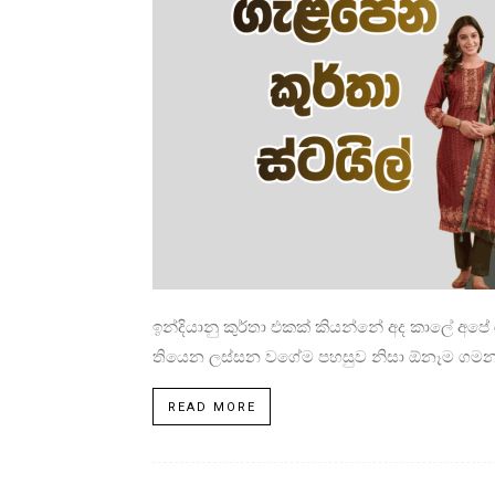
ඉන්දියානු කුර්තා එකක් කියන්නේ අද කාලේ අපේ
තියෙන ලස්සන වගේම පහසුව නිසා ඕනෑම ගමනක
READ MORE