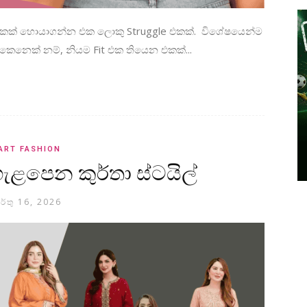
කක් හොයාගන්න එක ලොකු Struggle එකක්. විශේෂයෙන්ම
න කෙනෙක් නම්, නියම Fit එක තියෙන එකක්...
ART FASHION
ළපෙන කුර්තා ස්ටයිල්
ර්තු 16, 2026