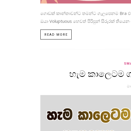
ගොඩක් කාන්තාවන්ට තමන්ට ගැලපෙනම Bra එ
ඔයා Voluptuous හෙවත් පිරිපුන් සිරුරක් තියෙ
READ MORE
SM
හැම කාලෙටම ගැ
මා