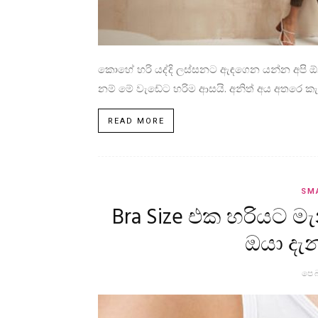
කොහේ හරි යද්දි ලස්සනට ඇඳගෙන යන්න අපි 
නම් මේ වැඩේට හරිම ආසයි. අනිත් අය අතරෙ කැ
READ MORE
SM
Bra Size එක හරියට
ඔයා දැ
පෙබ