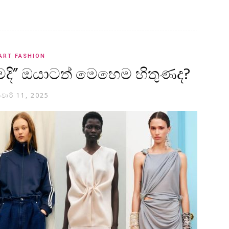
ART FASHION
 මදි” ඔයාටත් මෙහෙම හිතුණද?
වාරි 11, 2025