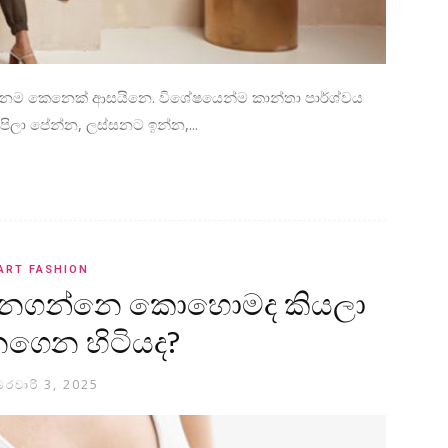
ඕනම කෙනෙක් ආසයිනෙ. විශේෂයෙන්ම කාන්තා පාර්ශ්වය
පිලා පේන්න, ලස්සනට ඉන්න,...
ART FASHION
 මැනගන්නෙ කොහොමද කියලා
නගෙන හිටියද?
රවාරි 3, 2025