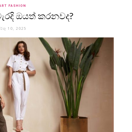
ART FASHION
ැරදි ඔයත් කරනවද?
ර්තු 10, 2025