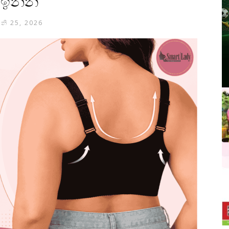
ඉන්න
ූනි 25, 2026