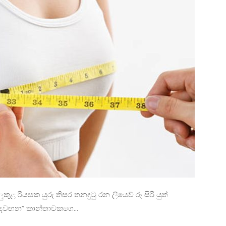
කුළ රියසක යුරු තිසර තනදුටු රන ලියෙව් රූ සිරි යුත්
ෙවඟන” කාන්තාවකගෙ...