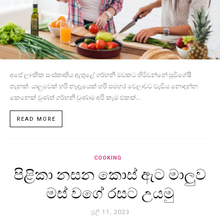
අපේ ලාංකික සංස්කෘතිය ඇතුළේ ගර්භනී මවකට හිමිවන්නේ සුවිශේෂී
තැනක්. යාලුවෙක් හරි නෑදෑයෙක් හරි සමහර වෙලාවට වැඩිය නොදන්න
කෙනෙක් වුණත් ගර්භනී වුණාම අපි කෑම එකක්...
READ MORE
COOKING
පිළිකා නසන කොස් ඇට මාලුව
මස් වගේ රසට උයමු
ජූලි 11, 2023