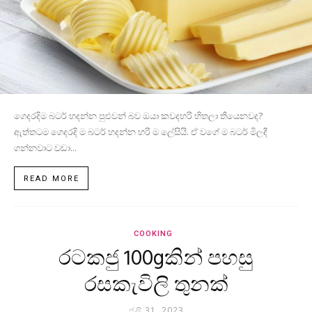
ගෙදරදිම බටර් හදන්න පුළුවන් බව ඔයා කවදහරි හිතලා තියෙනවද?
ඇත්තටම ගෙදරදි ම බටර් හදන්න හරි ම ලේසියි. ඒ වගේ ම බටර් මිලදී
ගන්නවාට වඩා...
READ MORE
COOKING
රටකජු 100gකින් පහසු
රසකැවිලි තුනක්
ජූලි 31, 2023