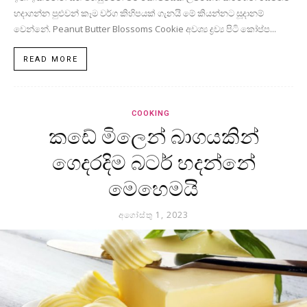
හදාගන්න පුළුවන් කෑම වර්ග කිහිපයක් ගැනයි මේ කියන්නට සූදානම්
වෙන්නේ. Peanut Butter Blossoms Cookie අවශ්‍ය ද්‍රව්‍ය පිටි කෝප්ප...
READ MORE
COOKING
කඩේ මිලෙන් බාගයකින්
ගෙදරදිම බටර් හදන්නේ
මෙහෙමයි
අගෝස්තු 1, 2023