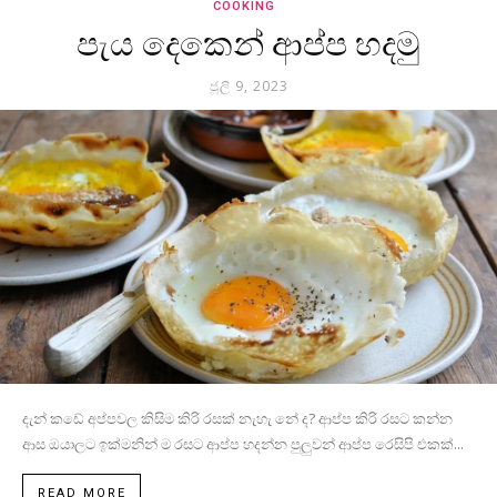
COOKING
පැය දෙකෙන් ආප්ප හදමු
ජූලි 9, 2023
දැන් කඩේ අප්පවල කිසිම කිරි රසක් නැහැ නේ ද? ආප්ප කිරි රසට කන්න
ආස ඔයාලට ඉක්මනින් ම රසට ආප්ප හදන්න පුලුවන් ආප්ප රෙසිපි එකක්...
READ MORE