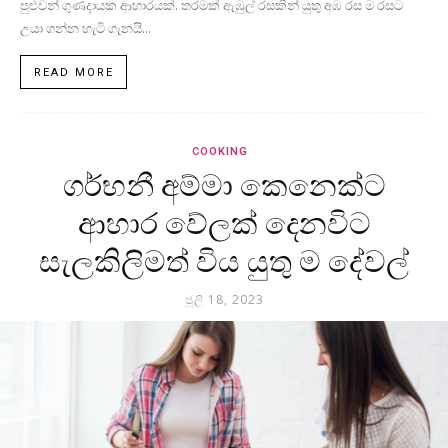
පුළුවන් ගුණදායක ආහාරයක්. තරමක් ඇඹුල් රසකින් යුතු අඹ රස ම රසට
උයා ගන්න හැටි ගැනයි...
READ MORE
COOKING
ගර්භනී අම්මා කෙනෙක්ට
ආහාර වේලක් දෙනවිට
සැලකිලිමත් විය යුතු ම දේවල්
ජූලි 18, 2023