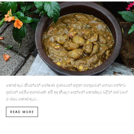
කොස් ඇට කියන්නේ පෝෂණ ගුණයෙන් අනූන පහසුවෙන් හොයා ගන්නට
පුළුවන් දේශීය ආහාරයක්. අපි අද කියලා දෙන්නේ කොස්ඇට වලින් මස් වගේ
ම රසට කොස් ඇට...
READ MORE