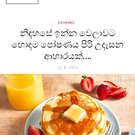
COOKING
නිදහසේ ඉන්න වෙලාවට
හොදම පෝෂණය පිරි උදෑසන
ආහාරයක්….
ජූලි 8, 2023