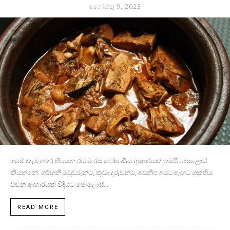
අගෝස්තු 9, 2023
ගමේ කෑම අතර තියෙන රස ම රස පෝෂණීය ආහාරයක් තමයි පොළොස්
කියන්නේ. ගර්භනී මවුවරුන්ට, කුඩා දරුවන්ට, අසනීප අයට ඇඟට ශක්තිය
වඩන ආහාරයක් විදියට පොලොස්...
READ MORE