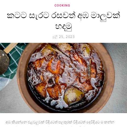
COOKING
කටට සැරට රසවත් අඹ මාලුවක්
හදමු
ජූලි 25, 2023
අඹ කියන්නෙ එළවලුවක් විදියටත් පලතුරක් විදියටත් දෙවිදියට ම කන්න