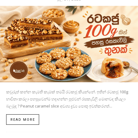
කවුරුත් කන්න කැමති කෑමක් තමයි රටකජු කියන්නේ. ඉතින් රටකජු 100g
භාවිතා කරලා පහසුවෙන්ම හදාගන්න පුළුවන් රසකැවිලි මොනවද කියලා
බලමුද ? Peanut caramel slice අවශ්‍ය ද්‍රව්‍ය පොතු ඉවත්කරගත්...
READ MORE