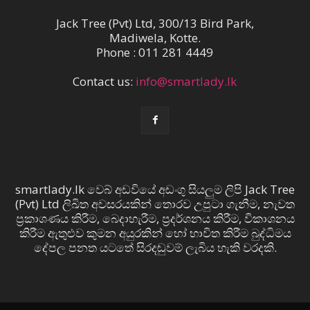
Jack Tree (Pvt) Ltd, 300/13 Bird Park,
Madiwela, Kotte.
Phone : 011 281 4449
Contact us:
info@smartlady.lk
smartlady.lk වෙබ් අඩවියේ අඩංගු සියලුම ලිපි Jack Tree
(Pvt) Ltd ලිඛිත අවසරයකින් තොරව උපුටා ගැනීම, නැවත
ප්‍රකාශණය කිරීම, බෙදාහැරීම, ප්‍රදර්ශනය කිරීම, විකාශනය
කිරීම ඇතුළුව කුමන අයුරකින් හෝ භාවිත කිරීම බුද්ධිමය
දේපල පනත යටතේ සිරදඬුවම් ලැබිය හැකි වරදකි.