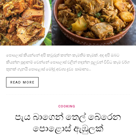
පොලොස් කියන්නේ අපි කවුරුත් කන්න කැමතිම කෑමක්. අද අපි ඔබට
කියන්න සූදානම් වෙන්නේ පොලොස් වලින් හදන්න පුලුවන් විවිධ කෑම වර්ග
තුනක් ගැනයි පොළොස් මෝජු අවශ්‍ය ද්‍රව්‍ය සාමාන්‍ය...
READ MORE
COOKING
පැය බාගෙන් තෙල් බේරෙන
පොළොස් ඇඹුලක්