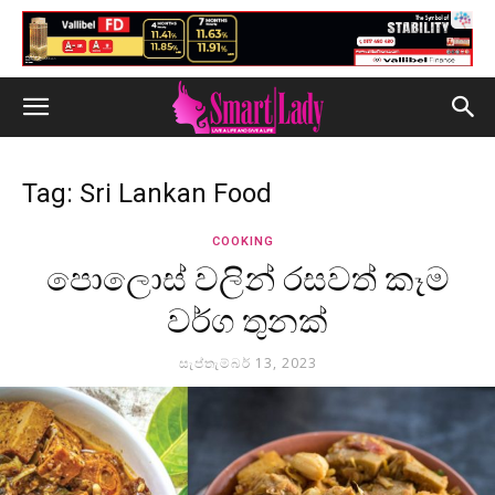
Tag: Sri Lankan Food
COOKING
පොලොස් වලින් රසවත් කෑම
වර්ග තුනක්
සැප්තැම්බර් 13, 2023