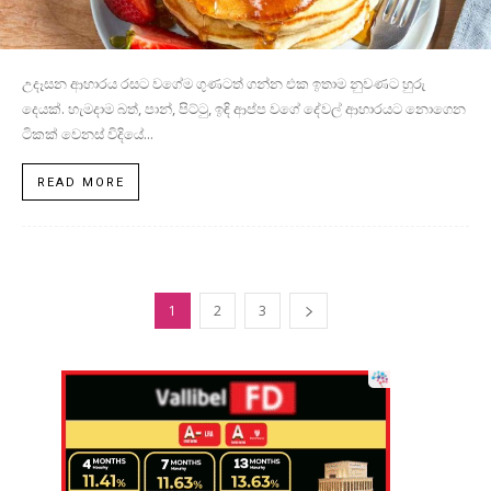
උදෑසන ආහාරය රසට වගේම ගුණටත් ගන්න එක ඉතාම නුවණට හුරු
දෙයක්. හැමදාම බත්, පාන්, පිට්ටු, ඉඳි ආප්ප වගේ දේවල් ආහාරයට නොගෙන
ටිකක් වෙනස් විදියේ...
READ MORE
1
2
3