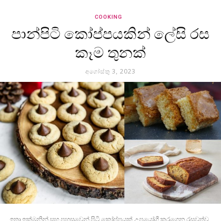
COOKING
පාන්පිටි කෝප්පයකින් ලේසි රස
කෑම තුනක්
අගෝස්තු 3, 2023
ඉතා ඉක්මනින් සහ පහසුවෙන් පිටි කෝප්පයක් උපයෝගී කරගෙන රසවත්ව