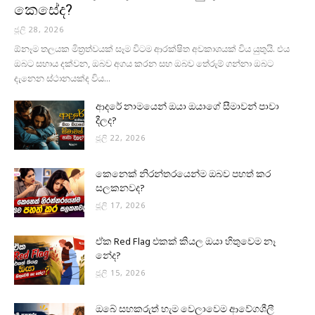
කෙසේද?
ජූලි 28, 2026
ඕනෑම තලයක මිත්‍රත්වයක් සෑම විටම ආරක්ෂිත අවකාශයක් විය යුතුයි. එය
ඔබට සහාය දක්වන, ඔබව අගය කරන සහ ඔබව තේරුම් ගන්නා ඔබට
දැනෙන ස්ථානයක්ද විය...
ආදරේ නාමයෙන් ඔයා ඔයාගේ සීමාවන් පාවා
දීලද?
ජූලි 22, 2026
කෙනෙක් නිරන්තරයෙන්ම ඔබව පහත් කර
සලකනවද?
ජූලි 17, 2026
ඒක Red Flag එකක් කියල ඔයා හිතුවෙම නෑ
නේද?
ජූලි 15, 2026
ඔබේ සහකරුත් හැම වෙලාවෙම ආවේගශීලී