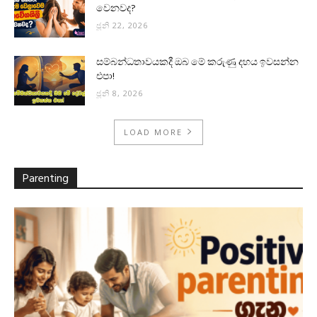
වෙනවද?
ජූනි 22, 2026
සම්බන්ධතාවයකදී ඔබ මේ කරුණු දහය ඉවසන්න
එපා!
ජූනි 8, 2026
LOAD MORE
Parenting