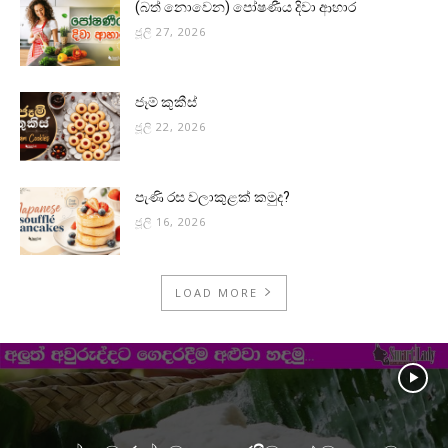
(බත් නොවෙන) පෝෂණීය දිවා ආහාර
ජූලි 27, 2026
ජෑම් කුකීස්
ජූලි 22, 2026
පැණි රස වලාකුළක් කමුද?
ජූලි 16, 2026
LOAD MORE