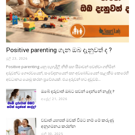
Positive parenting ගැන ඔබ දැනුවත් ද ?
ජූලි 23, 2026
Positive parenting යනු පැහැදිලි නීති සහ සීමාවන් පවත්වා ගනිමින්
දරුවන්ට ගෞරවයෙන්, සංවේදනයෙන් සහ අවබෝධයෙන් සැලකීම කෙරෙහි
අවධානය යොමු කරන ප්‍රවේශයක්. එය දරුවන් හට දඬුවම්...
ඔබේ දරුවාත් ඔබට සවන් දෙන්නේ නැද්ද ?
අප්‍රේල් 21, 2026
වඩාත් යහපත් මවක් වීමට නම් මේ කරුණු
අනුගමනය කරන්න
ජූනි 30, 2025