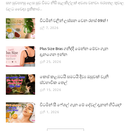
සහ සුවපහසු ලෙස සුව වීමට නිසි සැලකිල්ලක් අවශ්‍ය වනවා. බරපතල තුවාල
වලට වෛද්‍ය ප්‍රතිකාර...
විටමින් වලින් ලස්සන වෙන රහස් 09ක් !
ජූලි 7, 2026
Plus Size Bras ගනිද්දි මෙන්න මේවා ගැන
දැනගෙන ඉන්න
ජූනි 25, 2026
කෙස් කළඹටයි සමටයි දිව්‍ය ඔසුවක් වැනි
ස්වභාවික තෙල්
ජූනි 15, 2026
විටමින් සී ෆේශල් ගැන මේ දේවල් දැනන් හිටියද?
ජූනි 1, 2026