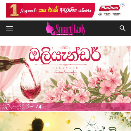
ඔලියැන්ඩර් – 74