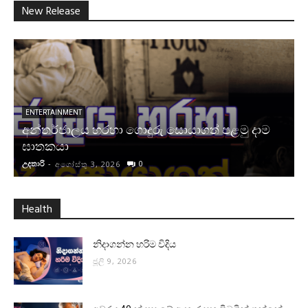
New Release
ENTERTAINMENT
අන්තර්ජාලය හරහා ගොදුරු සොයාගත් පළමු දාම
ඝාතකයා
උදතාරි
-
0
අගෝස්තු 3, 2026
Health
නිදාගන්න හරිම විදිය
ජූලි 9, 2026