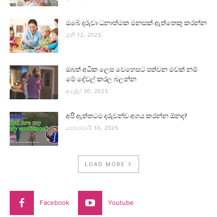
ඔබේ දරුවා ධනාත්මක මනසක් ඇත්තෙකු කරන්න
ජූනි 12, 2025
ඔබත් අධික ලෙස වෙහෙසට පත්වන මවක් නම්
මේ දේවල් කරල බලන්න
අප්‍රේල් 30, 2025
අපි ඇත්තටම දරුවන්ව අගය කරන්න ඕනද?
පෙබරවාරි 10, 2025
LOAD MORE
Facebook
Youtube