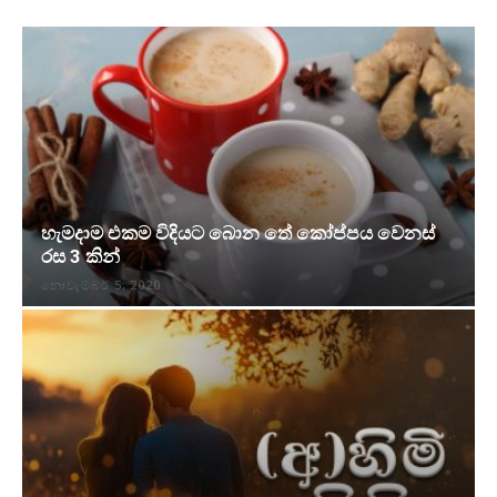
හැමදාම එකම විදියට බොන තේ කෝප්පය වෙනස්
රස 3 කින්
නොවැම්බර් 5, 2020