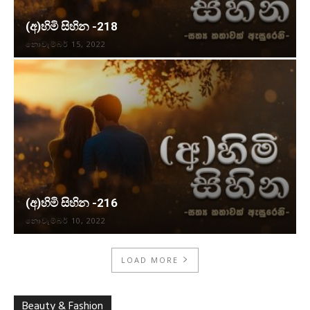
(අ)හිමි සිහින -218
නොවැම්බර් 15, 2022
(අ)හිමි සිහින -216
නොවැම්බර් 10, 2022
LOAD MORE
Beauty & Fashion