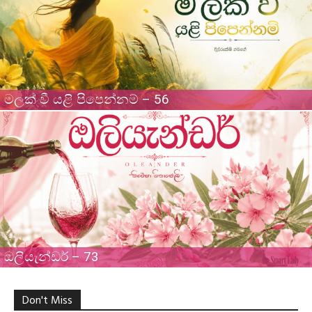
මලක් වී යළි පිපෙන්නම් – 56
ඔලියැන්ඩර් – 73
Don't Miss