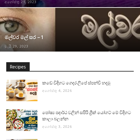
අගෝස්තු 21, 2023
මල්වර මල් සර – 1
මැයි 29, 2023
Recipes
කඩේ විදිහට ගෙදර ලිපේ ස්පන්චි හදමු
අගෝස්තු 4, 2026
පෝෂ්‍ය පදාර්ථ වලින් සපිරි ග්‍රීක් යෝගට් මේ විදිහට
කාලා බලන්න
අගෝස්තු 3, 2026