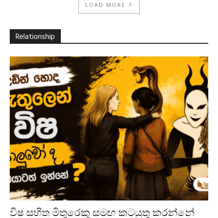
LOAD MORE
Relationship
විෂ සහිත මිතුරෙකු සමඟ කටයුතු කරන්නේ