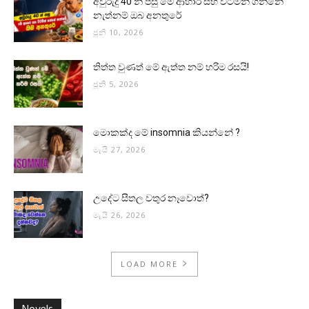
අවුරුදු 40 න් පසු මේ ආහාර සහ විටමින් ගන්නේ
නැත්නම් ඔබ අනතුරේ
ජූනි 10, 2026
තිත්ත වුණත් මේ ඇත්ත නම් හරිම රසයි!
ජූනි 5, 2026
මොකක්ද මේ insomnia කියන්නේ ?
මැයි 27, 2026
උදේට සීතල වතුර නෑවොත්?
මැයි 26, 2026
LOAD MORE