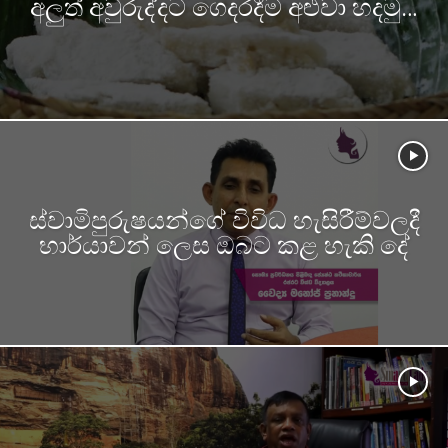
අලුත් අවුරුද්දට ගෙදරදීම අළුවා හදමු…
ස්වාමිපුරුෂයන්ගේ විවිධ හැසිරීම්වලදී
භාර්යාවන් ලෙස ඔබට කළ හැකි දේ