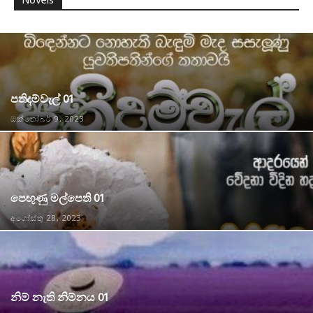
Novels
පතිදම්වැල් 01
ඔක්තෝබර් 9, 2023
පෙඟුණු මල්පෙති 01
අගෝස්තු 28, 2023
නිම් නැති නිම්නය 01