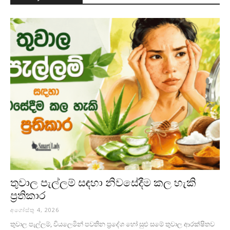
තුවාල පැල්ලම් සඳහා නිවසේදීම කල හැකි
ප්‍රතිකාර
අගෝස්තු 4, 2026
තුවාල පැල්ලම්, වියලෙමින් පවතින ප්‍රදේශ හෝ සුළු සමේ තුවාල ආරක්ෂිතව