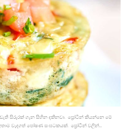
ි සිරුරක් ගැන සිහින දකිනවා. ප්‍රෝටීන් කියන්නෙ මේ
ාම වැදගත් පෝෂණ සංඝටකයක්. ප්‍රෝටීන් වලින්...