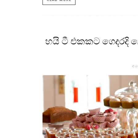
හයි ටී එකකට ගෙදරදි 
අග