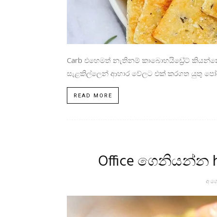
Carb එහෙමත් නැතිනම් කාබොහයිඩ්‍රේට් කියන්න
සැළකිල්ලෙන් ආහාර වේලට එක් කරගත යුතු පෝ
READ MORE
Office ගෙනියන්න h
අගෝ