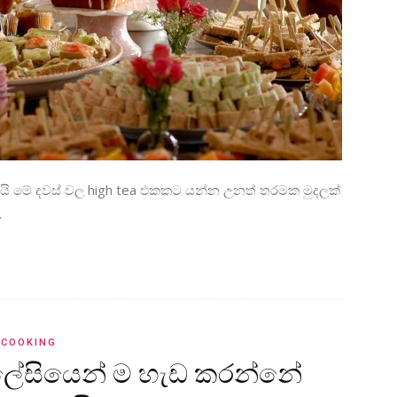
යි මේ දවස් වල high tea එකකට යන්න උනත් තරමක මුදලක්
.
COOKING
 ලේසියෙන් ම හැඩ කරන්නේ