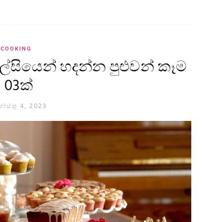
COOKING
ලේසියෙන් හදන්න පුළුවන් කෑම
03ක්
ෝස්තු 4, 2023