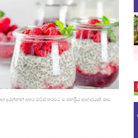
ාහ දරන්නන් අතර ඕට්ස් තරමට ම ජනප්‍රිය ආහාරයක්. කස