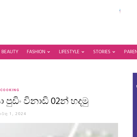
BEAUTY
FASHION
LIFESTYLE
STORIES
PARE
COOKING
පුඩිං විනාඩි 02න් හදමු
ාර්තු 1, 2024