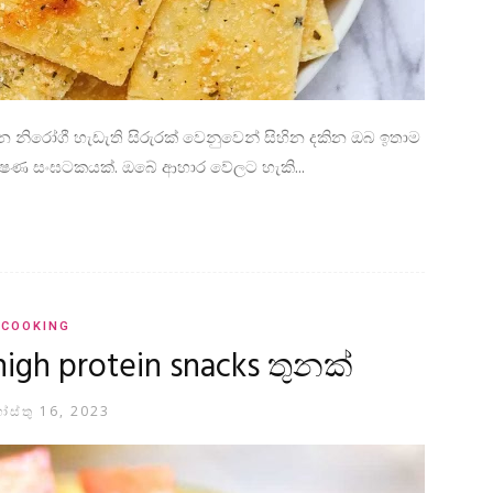
ෙ නිරෝගී හැඩැති සිරුරක් වෙනුවෙන් සිහින දකින ඔබ ඉතාම
ෂණ සංඝටකයක්. ඔබේ ආහාර වේලට හැකි...
COOKING
igh protein snacks තුනක්
ස්තු 16, 2023