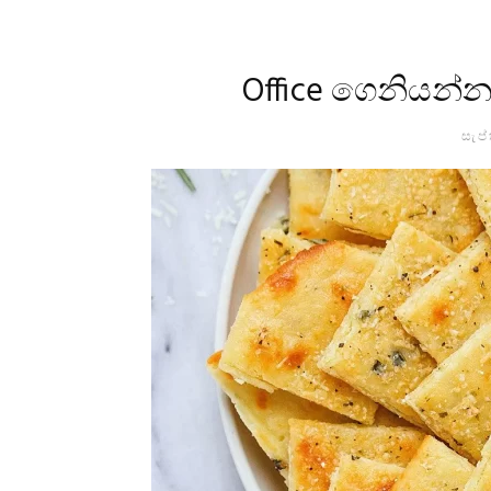
Office ගෙනියන්න
සැප