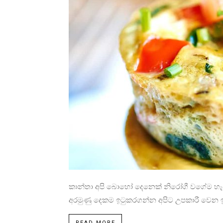
කාන්තා අපි බොහෝ දෙනෙක් නිරෝගී වගේම හැඩැත
අරමුණු දෙකම ඉටුකරගන්න අපිට උපකාරී වෙන ඉත
READ MORE