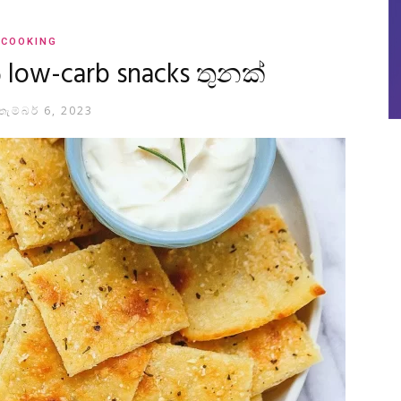
COOKING
 low-carb snacks තුනක්
්තැම්බර් 6, 2023