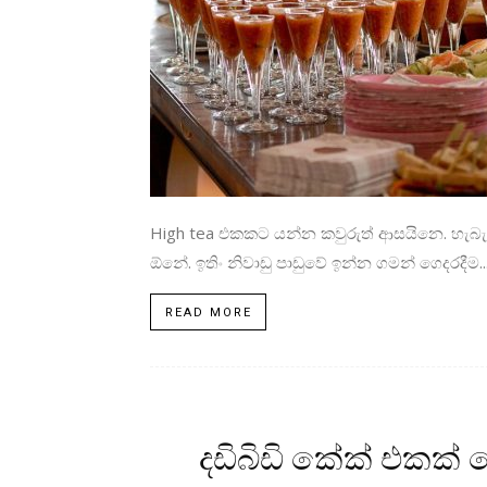
High tea එකකට යන්න කවුරුත් ආසයිනෙ. හැබැ
ඕනේ. ඉතිං නිවාඩු පාඩුවේ ඉන්න ගමන් ගෙදරදීම..
READ MORE
දඩිබිඩි කේක් එකක්