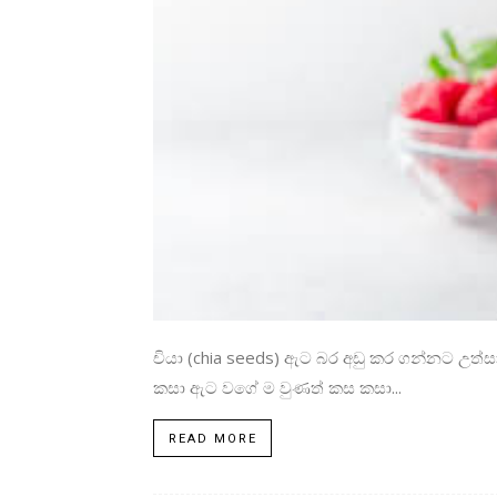
චියා (chia seeds) ඇට බර අඩු කර ගන්නට උත්ස
කසා ඇට වගේ ම වුණත් කස කසා...
READ MORE