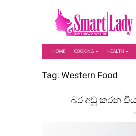
SmartLady
HOME
COOKING
HEALTH
Tag: Western Food
බර අඩු කරන චියා 
ම