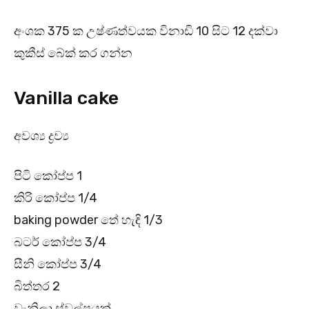
අංශක 375 ක උෂ්ණත්වයක විනාඩි 10 සිට 12 දක්වා
කුකීස් බේක් කර ගන්න
Vanilla cake
අවශ්‍ය ද්‍රව්‍ය
පිටි කෝප්ප 1
කිරි කෝප්ප 1/4
baking powder තේ හැඳි 1/3
බටර් කෝප්ප 3/4
සීනි කෝප්ප 3/4
බිත්තර 2
වැනිලා ස්වල්පයක්