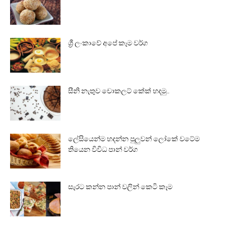
ශ්‍රී ලංකාවේ අපේ කෑම වර්ග
සීනි නැතුව චොකලට් කේක් හදමු..
ලේසියෙන්ම හදන්න පුලුවන් ලෝකේ වටේම
තියෙන විවිධ පාන් වර්ග
සැරට කන්න පාන් වලින් කෙටි කෑම