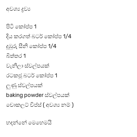
අවශ්‍ය ද්‍රව්‍ය
පිටි කෝප්ප 1
දිය කරගත් බටර් කෝප්ප 1/4
දුඹුරු සීනි කෝප්ප 1/4
බිත්තර 1
වැනිලා ස්වල්පයක්
රටකජු බටර් කෝප්ප 1
ලුණු ස්වල්පයක්
baking powder ස්වල්පයක්
චොකලට් චිප්ස් ( අවශ්‍ය නම් )
හදන්නේ මෙහෙමයි