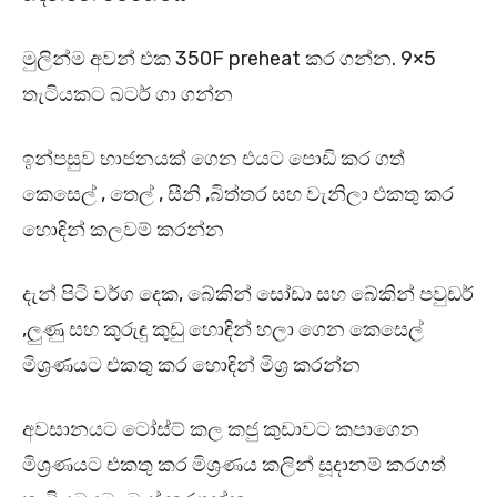
මුලින්ම අවන් එක 350F preheat කර ගන්න. 9×5
තැටියකට බටර් ගා ගන්න
ඉන්පසුව භාජනයක් ගෙන එයට පොඩි කර ගත්
කෙසෙල් , තෙල් , සීනි ,බිත්තර සහ වැනිලා එකතු කර
හොඳින් කලවම් කරන්න
දැන් පිටි වර්ග දෙක, බේකින් සෝඩා සහ බේකින් පවුඩර්
,ලුණු සහ කුරුඳු කුඩු හොඳින් හලා ගෙන කෙසෙල්
මිශ්‍රණයට එකතු කර හොඳින් මිශ්‍ර කරන්න
අවසානයට ටෝස්ට් කල කජු කුඩාවට කපාගෙන
මිශ්‍රණයට එකතු කර මිශ්‍රණය කලින් සූදානම් කරගත්