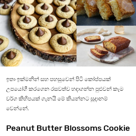
ඉතා ඉක්මනින් සහ පහසුවෙන් පිටි කෝප්පයක්
උපයෝගී කරගෙන රසවත්ව හදාගන්න පුළුවන් කෑම
වර්ග කිහිපයක් ගැනයි මේ කියන්නට සූදානම්
වෙන්නේ.
Peanut Butter Blossoms Cookie