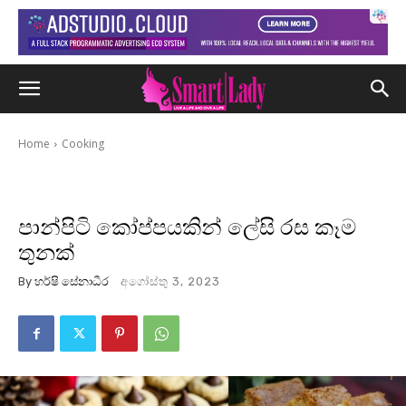
Home
Cooking
පාන්පිටි කෝප්පයකින් ලේසි රස කෑම
තුනක්
By
හර්ෂි සේනාධීර
අගෝස්තු 3, 2023