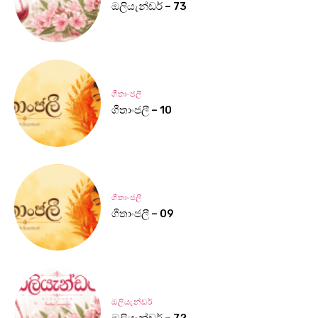
ඔලියැන්ඩර් – 73
ගීතාංජලී
ගීතාංජලී – 10
ගීතාංජලී
ගීතාංජලී – 09
ඔලියැන්ඩර්
ඔලියැන්ඩර් – 72