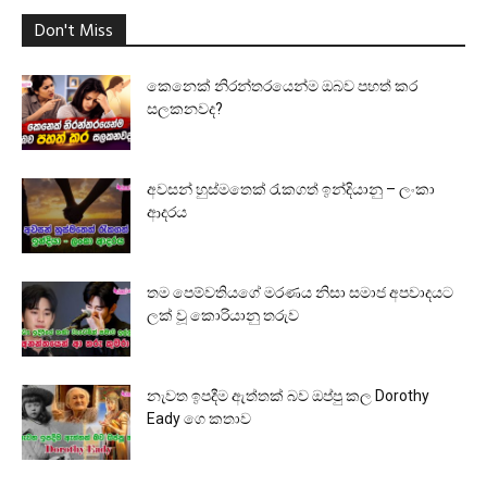
Don't Miss
කෙනෙක් නිරන්තරයෙන්ම ඔබව පහත් කර
සලකනවද?
අවසන් හුස්මතෙක් රැකගත් ඉන්දියානු – ලංකා
ආදරය
තම පෙම්වතියගේ මරණය නිසා සමාජ අපවාදයට
ලක් වූ කොරියානු තරුව
නැවත ඉපදීම ඇත්තක් බව ඔප්පු කල Dorothy
Eady ගෙ කතාව