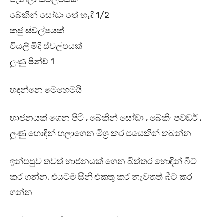
බේකින් සෝඩා තේ හැඳි 1/2
කජු ස්වල්පයක්
වියලි මිදි ස්වල්පයක්
ලුණු පින්ච් 1
හදන්නෙ මෙහෙමයි
භාජනයක් ගෙන පිටි , බේකින් සෝඩා , බේකිං පව්ඩර් ,
ලුණු හොඳින් හලාගෙන මිශ්‍ර කර පසෙකින් තබන්න
ඉන්පසුව තවත් භාජනයක් ගෙන බිත්තර හොඳින් බීට්
කර ගන්න. එයටම සීනි එකතු කර නැවතත් බීට් කර
ගන්න