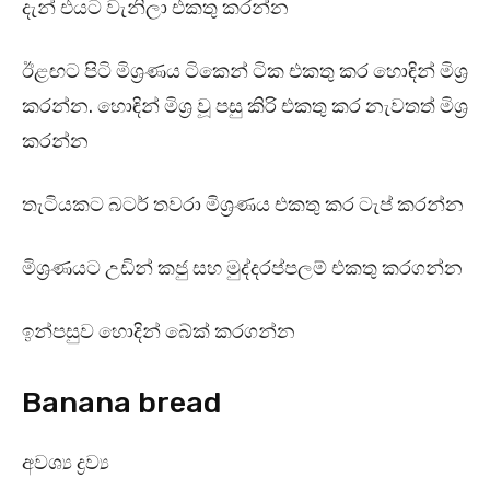
දැන් එයට වැනිලා එකතු කරන්න
ඊළඟට පිටි මිශ්‍රණය ටිකෙන් ටික එකතු කර හොඳින් මිශ්‍ර
කරන්න. හොඳින් මිශ්‍ර වූ පසු කිරි එකතු කර නැවතත් මිශ්‍ර
කරන්න
තැටියකට බටර් තවරා මිශ්‍රණය එකතු කර ටැප් කරන්න
මිශ්‍රණයට උඩින් කජු සහ මුද්දරප්පලම් එකතු කරගන්න
ඉන්පසුව හොදින් බේක් කරගන්න
Banana bread
අවශ්‍ය ද්‍රව්‍ය