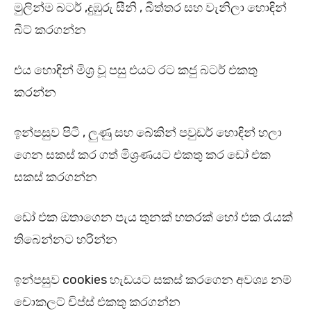
මුලින්ම බටර් ,දුඹුරු සීනි , බිත්තර සහ වැනිලා හොඳින්
බීට් කරගන්න
එය හොඳින් මිශ්‍ර වූ පසු එයට රට කජු බටර් එකතු
කරන්න
ඉන්පසුව පිටි , ලුණු සහ බේකින් පවුඩර් හොඳින් හලා
ගෙන සකස් කර ගත් මිශ්‍රණයට එකතු කර ඩෝ එක
සකස් කරගන්න
ඩෝ එක ඔතාගෙන පැය තුනක් හතරක් හෝ එක රැයක්
තිබෙන්නට හරින්න
ඉන්පසුව cookies හැඩයට සකස් කරගෙන අවශ්‍ය නම්
චොකලට් චිප්ස් එකතු කරගන්න