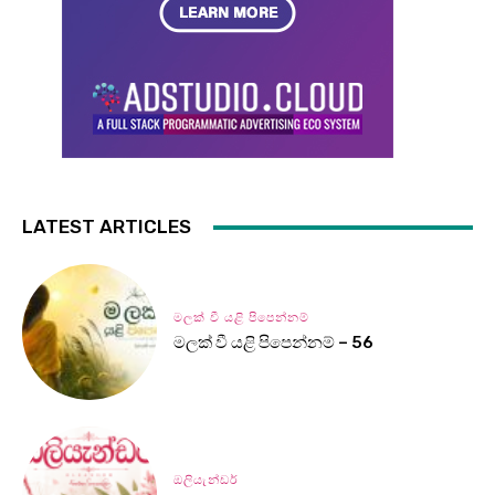
LATEST ARTICLES
මලක් වී යළි පිපෙන්නම්
මලක් වී යළි පිපෙන්නම් – 56
ඔලියැන්ඩර්