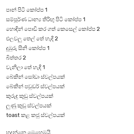
පාන් පිටි කෝප්ප 1
සම්පූර්ණ ධාන්‍ය තිරිඟු පිටි කෝප්ප 1
හොඳින් පොඩි කර ගත් කෙසෙල් කෝප්ප 2
එලවලු තෙල් තේ හැඳි 2
දුඹුරු සීනි කෝප්ප 1
බිත්තර 2
වැනිලා තේ හැඳි 1
බේකින් සෝඩා ස්වල්පයක්
බේකින් පවුඩර් ස්වල්පයක්
කුරුඳු කුඩු ස්වල්පයක්
ලුණු කුඩු ස්වල්පයක්
toast කළ කජු ස්වල්පයක්
හදන්නෙ මෙහෙමයි