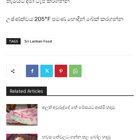
තැටියට දමා ටැප් කරගන්න
උෂ්ණත්වය 205°F පමණ හොදින් බේක් කරගන්න
TAGS
Sri Lankan Food
Related Articles
අලුත් අවුරුද්දේ තේ මේසයට ආස්මී හදමු.
හවස තේවලට ගන්න තල බෝල හදමු