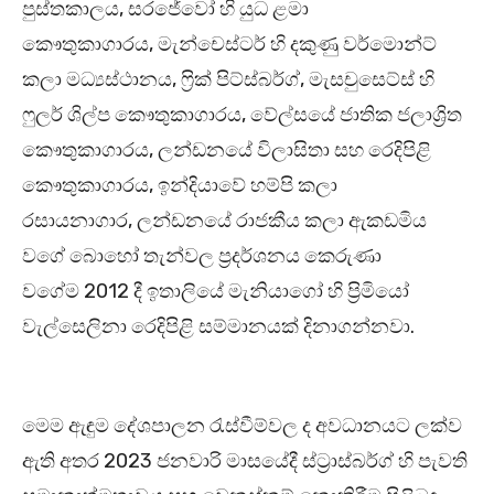
පුස්තකාලය, සරජේවෝ හි යුධ ළමා
කෞතුකාගාරය, මැන්චෙස්ටර් හි දකුණු වර්මොන්ට්
කලා මධ්‍යස්ථානය, ෆ්‍රික් පිට්ස්බර්ග්, මැසචුසෙට්ස් හි
ෆුලර් ශිල්ප කෞතුකාගාරය, වේල්සයේ ජාතික ජලාශ්‍රිත
කෞතුකාගාරය, ලන්ඩනයේ විලාසිතා සහ රෙදිපිළි
කෞතුකාගාරය, ඉන්දියාවේ හම්පි කලා
රසායනාගාර, ලන්ඩනයේ රාජකීය කලා ඇකඩමිය
වගේ බොහෝ තැන්වල ප්‍රදර්ශනය කෙරුණා
වගේම 2012 දී ඉතාලියේ මැනියාගෝ හි ප්‍රිමියෝ
වැල්සෙලිනා රෙදිපිළි සම්මානයක් දිනාගන්නවා.
මෙම ඇඳුම දේශපාලන රැස්වීම්වල ද අවධානයට ලක්ව
ඇති අතර 2023 ජනවාරි මාසයේදී ස්ට්‍රාස්බර්ග් හි පැවති