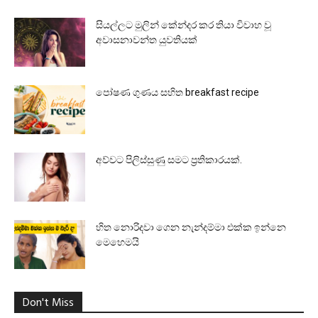
සියල්ලට මුලින් කේන්දර කර තියා විවාහ වූ
අවාසනාවන්ත යුවතියක්
පෝෂණ ගුණය සහිත breakfast recipe
අව්වට පිලිස්සුණු සමට ප්‍රතිකාරයක්.
හිත නොරිදවා ගෙන නැන්දම්මා එක්ක ඉන්නෙ
මෙහෙමයි
Don't Miss