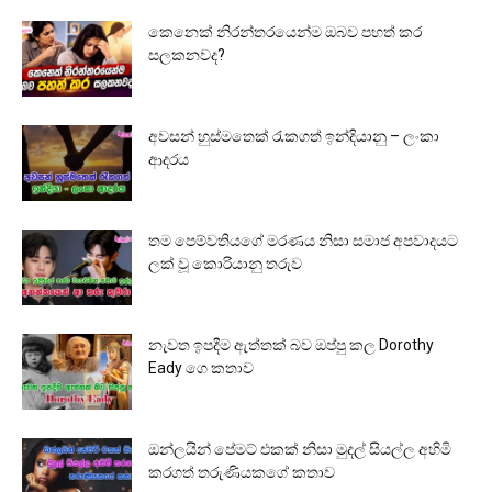
කෙනෙක් නිරන්තරයෙන්ම ඔබව පහත් කර
සලකනවද?
අවසන් හුස්මතෙක් රැකගත් ඉන්දියානු – ලංකා
ආදරය
තම පෙම්වතියගේ මරණය නිසා සමාජ අපවාදයට
ලක් වූ කොරියානු තරුව
නැවත ඉපදීම ඇත්තක් බව ඔප්පු කල Dorothy
Eady ගෙ කතාව
ඔන්ලයින් පේමට් එකක් නිසා මුදල් සියල්ල අහිමි
කරගත් තරුණියකගේ කතාව