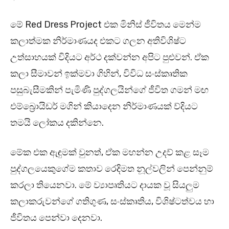
මේ Red Dress Project එක මිනිස් ජීවිතය මෙන්ම
කලාත්මක නිර්මාණයද එකට ගලන අතිවිශිෂ්ට
උත්සාහයක් විදියට අර්ථ දක්වන්න අපිට පුළුවන්. ඒක
කලා සීමාවන් ඉක්මවා ගිහින්, විවිධ සංස්කෘතික
පසුබැසීමකින් පැමිණි පුද්ගලයින්ගේ ජීවිත ගමන් මඟ
එම්බ්‍රොයිඩර් මගින් කියාදෙන නිර්මාණයක් ව්දියට
තමයි ලෝකය දකින්නෙ.
මේක එක ඇඳුමක් වුනත්, ඒක මහන්න උදව් කළ සෑම
පුද්ගලයෙකුගේම කතාව රෙදිමත නූල්වලින් පෙන්නුම්
කරලා තියෙනවා. මේ ව්‍යාපෘතියට දායක වූ සියලුම
කලාකරුවන්ගේ ගතිගුණ, සංස්කෘතිය, විශිෂ්ටත්වය හා
ජීවිතය පෙන්වා දෙනවා.