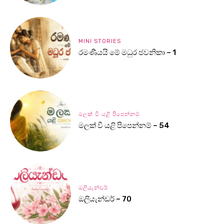
MINI STORIES
රමණීයයි මේ මධුර ජවනිකා – 1
මලක් වී යළි පිපෙන්නම්
මලක් වී යළි පිපෙන්නම් – 54
ඔලියැන්ඩර්
ඔලියැන්ඩර් – 70