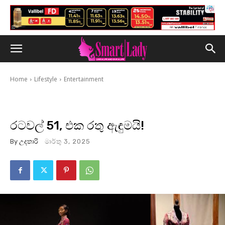
Home
Lifestyle
Entertainment
රටවල් 51, එක රතු ඇඳුමයි!
By
උදතාරි
මාර්තු 3, 2025