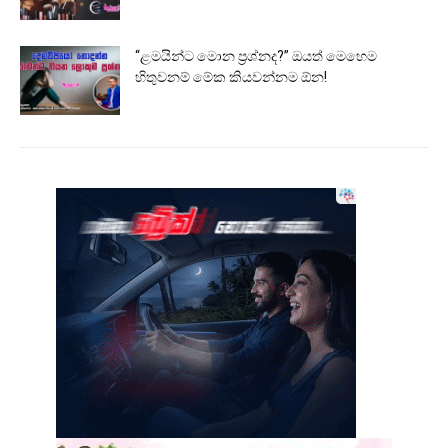
“ළමයින්ට මොන ප්‍රශ්නද?” ඔයත් මෙහෙම
හිතුවනම් මේක කියවන්නම ඕන!