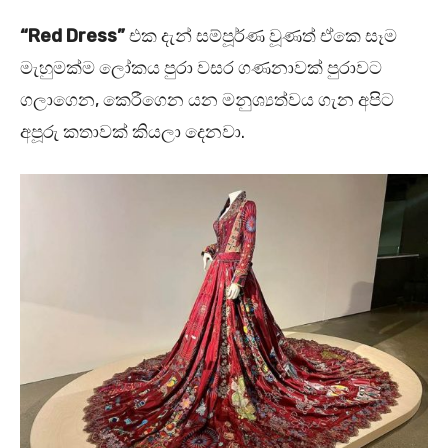
“Red Dress
”
එක දැන් සම්පූර්ණ වූණත් ඒකෙ සෑම
මැහුමක්ම ලෝකය පුරා වසර ගණනාවක් පුරාවට
ගලාගෙන, කෙරීගෙන යන මනුශ්‍යත්වය ගැන අපිට
අපූරු කතාවක් කියලා දෙනවා.