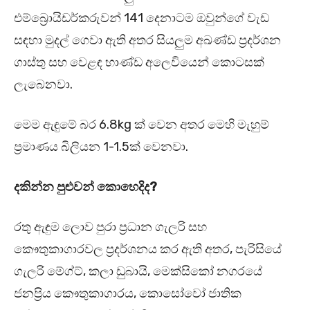
එම්බ්‍රොයිඩර්කරුවන් 141 දෙනාටම ඔවුන්ගේ වැඩ
සඳහා මුදල් ගෙවා ඇති අතර සියලුම අඛණ්ඩ ප්‍රදර්ශන
ගාස්තු සහ වෙළඳ භාණ්ඩ අලෙවියෙන් කොටසක්
ලැබෙනවා.
මෙම ඇඳුමේ බර 6.8kg ක් වෙන අතර මෙහි මැහුම්
ප්‍රමාණය බිලියන 1-1.5ක් වෙනවා.
දකින්න පුළුවන් කොහෙදිද?
රතු ඇඳුම ලොව පුරා ප්‍රධාන ගැලරි සහ
කෞතුකාගාරවල ප්‍රදර්ශනය කර ඇති අතර, පැරිසියේ
ගැලරි මේග්ට්, කලා ඩුබායි, මෙක්සිකෝ නගරයේ
ජනප්‍රිය කෞතුකාගාරය, කොසෝවෝ ජාතික