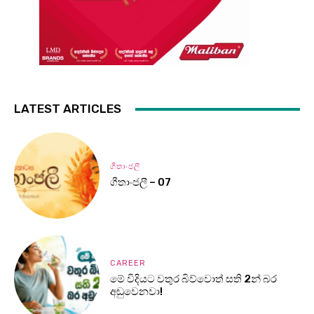
LATEST ARTICLES
ගීතාංජලී
ගීතාංජලී – 07
CAREER
මේ විදියට වතුර බිව්වොත් සති 2න් බර
අඩුවෙනවා!