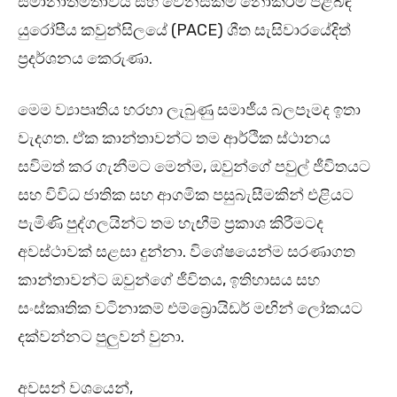
සමානාත්මතාවය සහ වෙනස්කම් නොකිරීම පිළිබඳ
යුරෝපීය කවුන්සිලයේ (PACE) ශීත සැසිවාරයේදිත්
ප්‍රදර්ශනය කෙරුණා.
මෙම ව්‍යාපෘතිය හරහා ලැබුණු සමාජීය බලපෑමද ඉතා
වැදගත. ඒක කාන්තාවන්ට තම ආර්ථික ස්ථානය
සවිමත් කර ගැනීමට මෙන්ම, ඔවුන්ගේ පවුල් ජීවිතයට
සහ විවිධ ජාතික සහ ආගමික පසුබැසීමකින් එළියට
පැමිණි පුද්ගලයින්ට තම හැඟීම් ප්‍රකාශ කිරීමටද
අවස්ථාවක් සළසා දුන්නා. විශේෂයෙන්ම සරණාගත
කාන්තාවන්ට ඔවුන්ගේ ජීවිතය, ඉතිහාසය සහ
සංස්කෘතික වටිනාකම් එම්බ්‍රොයිඩර් මඟින් ලෝකයට
දක්වන්නට පුලුවන් වුනා.
අවසන් වශයෙන්,