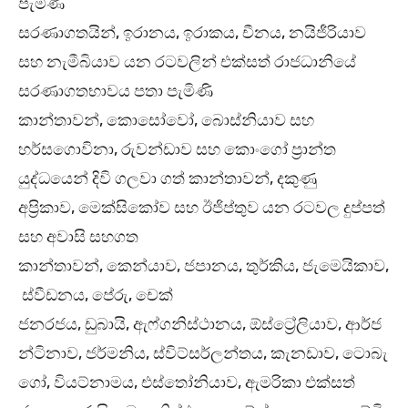
පැමිණි
සරණාගතයින්, ඉරානය, ඉරාකය, චීනය, නයිජීරියාව
සහ නැමීබියාව යන රටවලින් එක්සත් රාජධානියේ
සරණාගතභාවය පතා පැමිණි
කාන්තාවන්, කොසෝවෝ, බොස්නියාව සහ
හර්සගොවිනා, රුවන්ඩාව සහ කොංගෝ ප්‍රාන්ත
යුද්ධයෙන් දිවි ගලවා ගත් කාන්තාවන්, දකුණු
අප්‍රිකාව, මෙක්සිකෝව සහ ඊජිප්තුව යන රටවල දුප්පත්
සහ අවාසි සහගත
කාන්තාවන්, කෙන්යාව, ජපානය, තුර්කිය, ජැමෙයිකාව,
ස්වීඩනය, පේරු, චෙක්
ජනරජය, ඩුබායි, ඇෆ්ගනිස්ථානය, ඕස්ට්‍රේලියාව, ආර්ජ
න්ටිනාව, ජර්මනිය, ස්විට්සර්ලන්තය, කැනඩාව, ටොබැ
ගෝ, වියට්නාමය, එස්තෝනියාව, ඇමරිකා එක්සත්