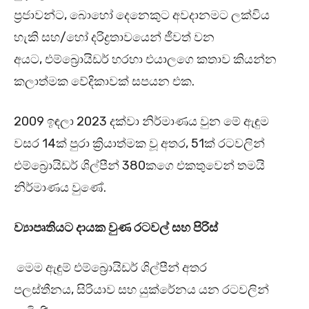
ප්‍රජාවන්ට, බොහෝ දෙනෙකුට අවදානමට ලක්විය
හැකි සහ/හෝ දරිද්‍රතාවයෙන් ජීවත් වන
අයට, එම්බ්‍රොයිඩර් හරහා එයාලගෙ කතාව කියන්න
කලාත්මක වේදිකාවක් සපයන එක.
2009 ඉඳලා 2023 දක්වා නිර්මාණය වුන මේ ඇඳුම
වසර 14ක් පුරා ක්‍රියාත්මක වූ අතර, 51ක් රටවලින්
එම්බ්‍රොයිඩර් ශිල්පීන් 380කගෙ එකතුවෙන් තමයි
නිර්මාණය වුණේ.
ව්‍යාපෘතියට දායක වුණ රටවල් සහ පිරිස්
මෙම ඇඳුම් එම්බ්‍රොයිඩර් ශිල්පීන් අතර
පලස්තීනය, සිරියාව සහ යුක්රේනය යන රටවලින්