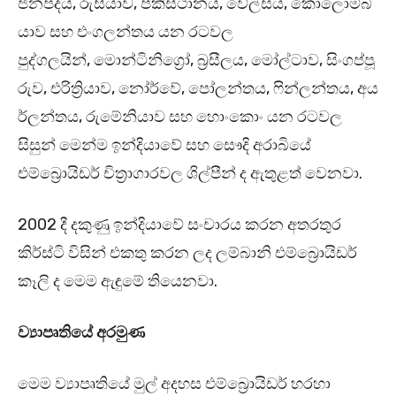
ජනපදය, රුසියාව, පකිස්ථානය, වේල්සය, කොලොම්බි
යාව සහ එංගලන්තය යන රටවල
පුද්ගලයින්, මොන්ටිනිග්‍රෝ, බ්‍රසීලය, මෝල්ටාව, සිංගප්පූ
රුව, එරිත්‍රියාව, නෝර්වේ, පෝලන්තය, ෆින්ලන්තය, අය
ර්ලන්තය, රුමේනියාව සහ හොංකොං යන රටවල
සිසුන් මෙන්ම ඉන්දියාවේ සහ සෞදි අරාබියේ
එම්බ්‍රොයිඩර් චිත්‍රාගාරවල ශිල්පීන් ද ඇතුළත් වෙනවා.
2002 දී දකුණු ඉන්දියාවේ සංචාරය කරන අතරතුර
කිර්ස්ටි විසින් එකතු කරන ලද ලම්බානි එම්බ්‍රොයිඩර්
කෑලි ද මෙම ඇඳුමේ තියෙනවා.
ව්‍යාපෘතියේ අරමුණ
මෙම ව්‍යාපෘතියේ මුල් අදහස එම්බ්‍රොයිඩර් හරහා