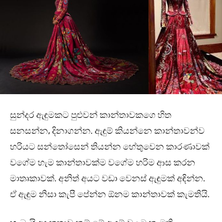
සුන්දර ඇඳුමකට පුළුවන් කාන්තාවකගෙ හිත
සනසන්න, දිනාගන්න. ඇඳුම් කියන්නෙ කාන්තාවන්ව
හරියට සන්තෝසෙන් තියන්න හේතුවෙන කාරණාවක්
වගේම හැම කාන්තාවක්ම වගේම හරිම ආස කරන
මාතෘකාවක්. අනිත් අයට වඩා වෙනස් ඇඳුමක් අඳින්න.
ඒ ඇඳුම නිසා කැපී පේන්න ඕනම කාන්තාවක් කැමතියි.