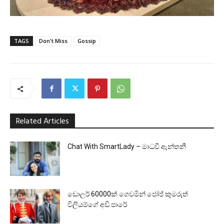
TAGS
Don't Miss
Gossip
Related Articles
Chat With SmartLady – මාධවී ඇන්තනී
ඩොලර් 60000ක් ගෙවමින් ජෝජ් කුමරුත්
විලියම්ගේ අඩි පාරේ