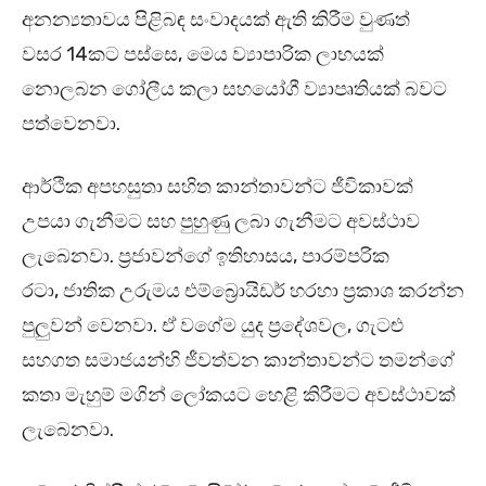
අනන්‍යතාවය පිළිබඳ සංවාදයක් ඇති කිරීම වුණත්
වසර 14කට පස්සෙ, මෙය ව්‍යාපාරික ලාභයක්
නොලබන ගෝලීය කලා සහයෝගී ව්‍යාපෘතියක් බවට
පත්වෙනවා.
ආර්ථික අපහසුතා සහිත කාන්තාවන්ට ජීවිකාවක්
උපයා ගැනීමට සහ පුහුණු ලබා ගැනීමට අවස්ථාව
ලැබෙනවා. ප්‍රජාවන්ගේ ඉතිහාසය, පාරම්පරික
රටා, ජාතික උරුමය එම්බ්‍රොයිඩර් හරහා ප්‍රකාශ කරන්න
පුලුවන් වෙනවා. ඒ වගේම යුද ප්‍රදේශවල, ගැටළු
සහගත සමාජයන්හි ජීවත්වන කාන්තාවන්ට තමන්ගේ
කතා මැහුම් මගින් ලෝකයට හෙළි කිරීමට අවස්ථාවක්
ලැබෙනවා.