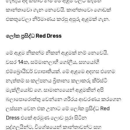
හැබැයි අද කතාව නම් මේ ඇඳුම් වලට කැමති
කාන්තාවො ගැන නෙවෙයි. කාන්තාවො ගොඩක්
එකතුවෙලා නිර්මාණය කරපු අපූරු ඇඳුමක් ගැන.
ලෝක ප්‍රසිද්ධ Red Dress
මේ ඇඳුම නිකන්ම නිකන් ඇඳුමක් නම් නෙවෙයි.
වසර 14ක, සම්මානලාභී ගෝලීය, සහයෝගී
එම්බ්‍රොයිඩර් ව්‍යාපෘතියක්. මේ ඇඳුමෙ අදහස එහෙම
නැත්තම් සංකල්පනය බ්‍රිතාන්‍ය කලාකරු කිර්ස්ටි
මැක්ලියෝඩ් ගෙ. සාමාන්‍යයෙන් ඇඳුමකින් අපි
බලාපොරොත්තු වෙන්නෙ ශරීරය ආවරණය කරගෙන
ලස්සන වෙන එක උනාට මේ ලෝක ප්‍රසිද්ධ Red
Dress එකේ අරමුණ ලොව පුරා සිටින
පුද්ගලයින්ට, විශේෂයෙන් කාන්තාවන්ට සහ