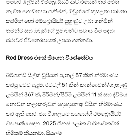
සමහර ශිල්පීන් එම්බ්‍රොයිඩර් ආධාරයෙන් තම ජීවිත
නැවත ගොඩනඟා ගනිමින්, ඔවුන්ගේ කුසලතා භාවිතා
කරමින් හෝ එම්බ්‍රොයිඩර් පුහුණුව ලබා ගනිමින්
තමන්ට සහ ඔවුන්ගේ ප්‍රජාවන්ට සහාය වීම සඳහා
ස්ථාවර ජීවනෝපායක් උපයා ගන්නවා.
Red Dress
එකේ තියෙන විශේෂත්වය
බර්ගන්ඩි සිල්ක් ඩුපියන් පැනල් 87 කින් නිර්මාණය
කරපු මෙම ඇඳුම, රටවල් 51 කින් කාන්තාවන්/ගැහැණු
ළමයින් 367 ක්, පිරිමින්/පිරිමි ළමයින් 11 ක් සහ ද්විමය
නොවන කලාකරුවන් දෙදෙනෙකු විසින් නිර්මාණය
කර ඇති අතර, එය විශාලතම සහයෝගී එම්බ්‍රොයිඩර්
ව්‍යාපෘතිය සඳහා 2025 ගිනස් ලෝක වාර්තාවකටත්
හිමිකම් කියනවා. සියලුම