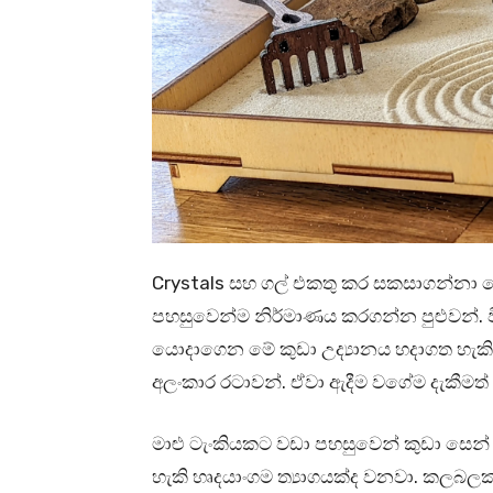
Crystals සහ ගල් එකතු කර සකසාගන්නා 
පහසුවෙන්ම නිර්මාණය කරගන්න පුළුවන්. 
යොදාගෙන මේ කුඩා උද්‍යානය හදාගත හැකිය
අලංකාර රටාවන්. ඒවා ඇදීම වගේම දැකීමත
මාළු ටැංකියකට වඩා පහසුවෙන් කුඩා සෙන්
හැකි හෘදයාංගම ත්‍යාගයක්ද වනවා. කලබලකා