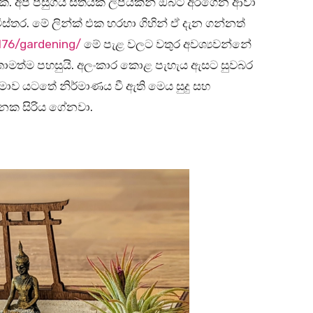
ක්. අපි පසුගිය සතියක ලිපියකින් ඔබට අරගෙන ආවා
ිස්තර. මේ ලින්ක් එක හරහා ගිහින් ඒ දැන ගන්නත්
8176/gardening/
මේ පැළ වලට වතුර අවශ්‍යවන්නේ
 ඉතාමත්ම පහසුයි. අලංකාර කොළ පැහැය ඇසට සුවබර
ාව යටතේ නිර්මාණය වී ඇති මෙය සුදු සහ
යනක සිරිය ගේනවා.