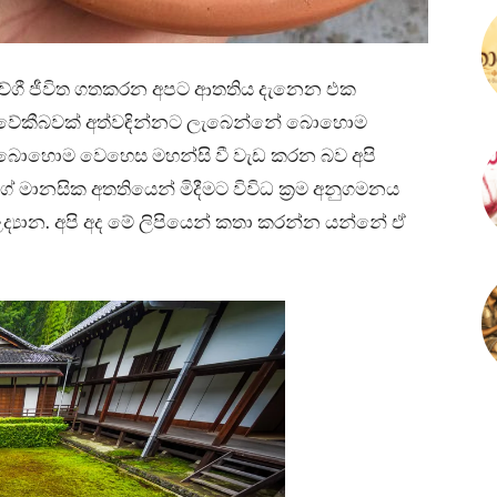
ිවේගී ජීවිත ගතකරන අපට ආතතිය දැනෙන එක
් විවේකීබවක් අත්වඳින්නට ලැබෙන්නේ බොහොම
ේ බොහොම වෙහෙස මහන්සි වී වැඩ කරන බව අපි
මානසික අතතියෙන් මිදීමට විවිධ ක්‍රම අනුගමනය
උද්‍යාන. අපි අද මේ ලිපියෙන් කතා කරන්න යන්නේ ඒ