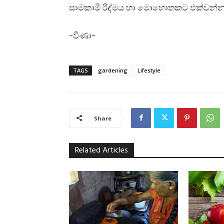
සාමකාමී රිද්මය හා මොහොතකට එක්වන්
-වීණා-
TAGS
gardening
Lifestyle
Share
Related Articles