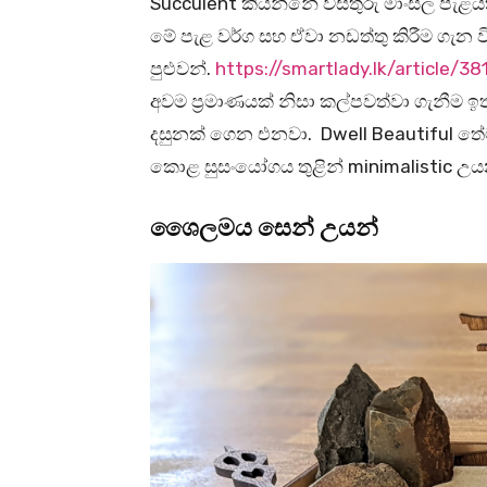
Succulent කියන්නේ විසතුරු මාංසල පැළය
මේ පැළ වර්ග සහ ඒවා නඩත්තු කිරීම ගැන ව
පුළුවන්.
https://smartlady.lk/article/3
අවම ප්‍රමාණයක් නිසා කල්පවත්වා ගැනීම
දසුනක් ගෙන එනවා. Dwell Beautiful තේම
කොළ සුසංයෝගය තුළින් minimalistic උ
ශෛලමය සෙන් උයන්