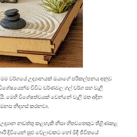
මෙම වර්ගයේ උද්‍යානයක් ඔයාගේ පරිකල්පනය අනුව
විශේෂයෙන්ම විවිධ වර්ණවල ගල් වර්ග සහ වැලි
ි. මෙහි විශේෂත්වයක් වෙන්නේ වැලි මත අදින
් මනස නිදහස් කරනවා.
 උද්‍යාන නඩත්තු කළහැකි නිසා හිතවතෙකුට තිළිණකළ
රී දිවියෙන් සුළු වේලාවකට හෝ මිදී ජීවිතයේ