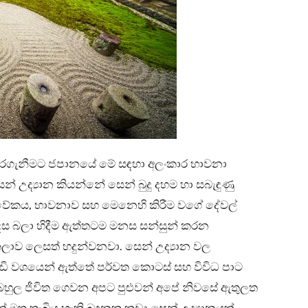
කරගැනීමට ජපානයේ මේ සඳහා අලංකාර භාවනා
් උද්‍යාන කියන්නේ සෙන් බුදු දහම හා සබැඳුණු
 විවේකය, භාවනාව සහ මෙනෙහි කිරීම වගේ දේවල්
ෙස බලා හිදීම ඇත්තටම මනස සන්සුන් කරන
ලාව ලෙසත් හදුන්වනවා. සෙන් උද්‍යාන වල
ඩි වශයෙන් ඇත්තේ පර්වත කොටස් සහ විවිධ පාට
්‍යබහුල ජීවිත ගෙවන අපට පුළුවන් අපේ නිවසේ ඇතුලත
 මත තැබිය හැකි බඳුනක කුඩා සෙන් උද්‍යානයක්