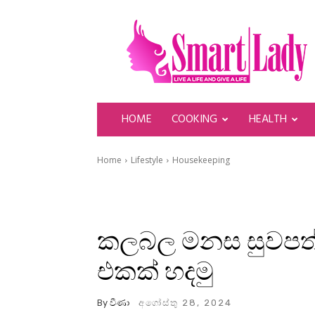
SmartLady
HOME
COOKING
HEALTH
Home
Lifestyle
Housekeeping
කලබල මනස සුවපත්
එකක් හදමු
By
වීණා
අගෝස්තු 28, 2024