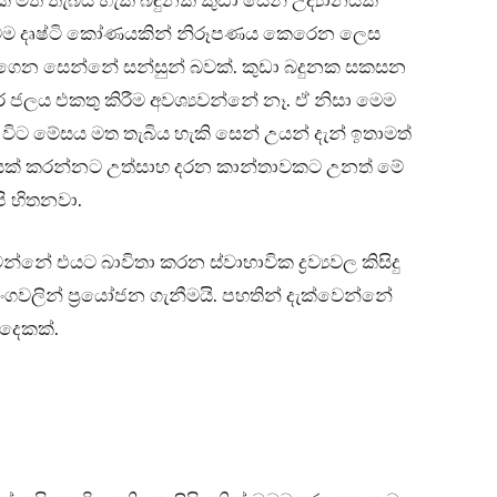
අවම දෘෂ්ටි කෝණයකින් නිරූපණය කෙරෙන ලෙස
ට ගෙන සෙන්නේ සන්සුන් බවක්. කුඩා බදුනක සකසන
ිතර ජලය එකතු කිරීම අවශ්‍යවන්නේ නෑ. ඒ නිසා මෙම
 විට මේසය මත තැබිය හැකි සෙන් උයන් දැන් ඉතාමත්
ාපාරයක් කරන්නට උත්සාහ දරන කාන්තාවකට උනත් මේ
පි හිතනවා.
න්නේ එයට බාවිතා කරන ස්වාභාවික ද්‍රව්‍යවල කිසිදු
ලින් ප්‍රයෝජන ගැනීමයි. පහතින් දැක්වෙන්නේ
 දෙකක්.