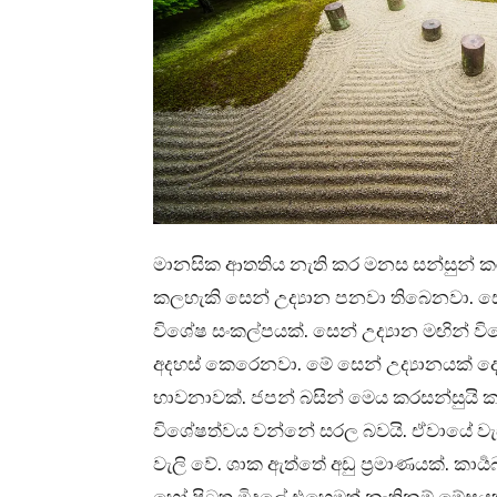
මානසික ආතතිය නැති කර මනස සන්සුන් 
කලහැකි සෙන් උද්‍යාන පනවා තිබෙනවා. සෙන
විශේෂ සංකල්පයක්. සෙන් උද්‍යාන මඟින්
අදහස් කෙරෙනවා. මේ සෙන් උද්‍යානයක් ද
භාවනාවක්. ජපන් බසින් මෙය කරසන්සුයි ක
විශේෂත්වය වන්නේ සරල බවයි. ඒවායේ වැ
වැලි වේ. ශාක ඇත්තේ අඩු ප්‍රමාණයක්. කාර
හෝ පිටත මිදුලේ එහෙමත් නැතිනම් මේසයක්