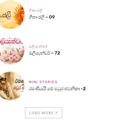
ගීතාංජලී
ගීතාංජලී – 09
ඔලියැන්ඩර්
ඔලියැන්ඩර් – 72
MINI STORIES
රමණීයයි මේ මධුර ජවනිකා -2
LOAD MORE