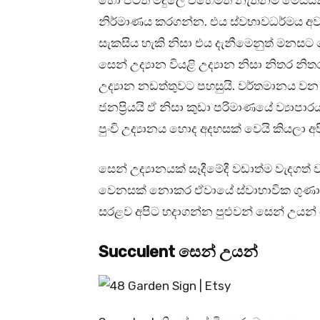
නිර්මාණය කරගන්න. එය ස්වභාවධර්මය 
සැකසිය හැකි නිසා එය දැනීමෙනුත් මනස
සෙන් උද්‍යාන වියළි උද්‍යාන නිසා නිතර න
උද්‍යාන නඩත්තුවට පහසුයි. වර්තමානය වන
ජනප්‍රියයි ඒ නිසා කුඩා පරිමාණයේ ව්‍ය
පුංචි උද්‍යානය හොද අදහසක් වෙයි කියලා අ
සෙන් උද්‍යානයක් සෑදීමේදී වඩාත්ම වැදගත් ව
වෙනසක් නොකර ඒවායේ ස්වාභාවික ගුණාංගව
සරළව අපිට හදාගන්න පුළුවන් සෙන් උයන්
Succulent සෙන් උයන්