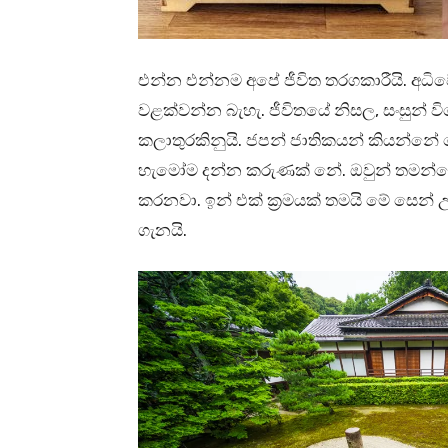
එන්න එන්නම අපේ ජීවිත තරගකාරීයි. අධ
වළක්වන්න බැහැ. ජීවිතයේ නිසල, සංසුන
කලාතුරකිනුයි. ජපන් ජාතිකයන් කියන්න
හැමෝම දන්න කරුණක් නේ. ඔවුන් තමන්ගේ 
කරනවා. ඉන් එක් ක්‍රමයක් තමයි මේ සෙන් 
ගැනයි.