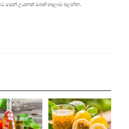
නට සෙන් උයනක් ඔබත් හදලාම බලන්න.