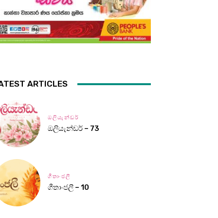
ATEST ARTICLES
ඔලියැන්ඩර්
ඔලියැන්ඩර් – 73
ගීතාංජලී
ගීතාංජලී – 10