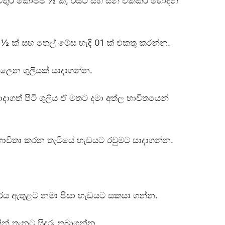
ුර කෝප්ප ½ ක්, ඊස්ට් සහ සීනි එක්කර හොඳින්
ඳි ½ ක් සහ තෙල් මේස හැඳි 01 ක් එකතු කරන්න.
ඇලෙන ගුලියක් සාදාගන්න.
ාදාගත් පිටි ගුලිය ඒ මතට දමා අත්ල භාවිතයෙන්
ි භාවිතා කරන තැටියේ හැඩයට රවුමට සාදාගන්න.
ේ දාරය ඇතුළට නමා පීසා හැඩයට සකසා ගන්න.
නින් තැනට සිදුරු තබාගන්න.