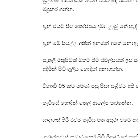
මුලින්ම භාජනයක් ගෙන එයට මඳ රස්නෙ වත
මිශ්‍රකර ගන්න.
දැන් එයට පිටි කෝප්පය දමා, ලුණු තේ හැ
දැන් මේ සියල්ල අතින් අනමින් අතේ නො
පැතලි මතුපිටක් මතට පිටි ස්වල්පයක් ඉස ස
අඳිමින් පිටි ගුලිය හොඳින් අනාගන්න.
විනාඩි 05 කට පමණ පසු පීසා සෑදීමට අප
තැටියේ හොඳින් තෙල් ආලේප කරගන්න.
සාදාගත් පිටි රවුම තැටිය මත අතුරා වට
ගෑරුප්පුවක් ආධාරයෙන් පිටි මිශ්‍රණයේ තැ