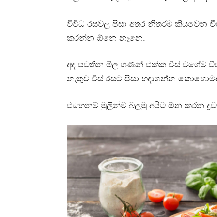
විවිධ රසවල පීසා අතර නිතරම කියවෙන ච
කරන්න ඕනෙ නෑනෙ.
අද පවතින මිල ගණන් එක්ක චීස් වගේම චීස්
නැතුව චීස් රසට පීසා හදාගන්න කොහොමද
එහෙනම් මුලින්ම බලමු අපිට ඕන කරන ද්‍ර