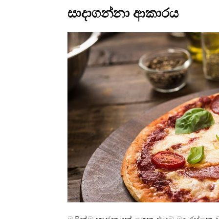
සාදාගන්නා ආකාරය