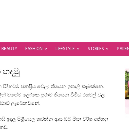
BEAUTY
FASHION
LIFESTYLE
STORIES
PARE
ා හදමු
 විදිහටම ජනප්‍රිය වෙලා තියෙන ඉතාලි කෑමක්නෙ.
ින් වගේම ලෝකෙ පුරාම තියෙන විවිධ රසවල් වල
අවස්ථාව ලැබෙනවනේ.
ෙයි ඉඳල පිළියෙල කරන්න ආස ඔබ පීසා වර්ග අත්හදා
්නව.