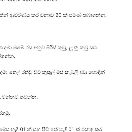
ායකින් ආවරණය කර විනාඩි 20 ක් පමණ තබාගන්න.
දමා ඔබේ රස අනුව මිරිස් කුඩු, ලුණු කුඩු සහ
කරගන්න.
ා තෙල් රත්වූ විට කුකුල් මස් කැබලි දමා හොඳින්
නිමෙන්නට තබන්න.
රගමු.
ස හැඳි 01 ක් සහ පිටි තේ හැඳි 01 ක් එකතු කර