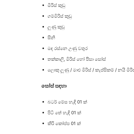
මිරිස් කුඩු
ගම්මිරිස් කුඩු
ලුණු කුඩු
සීනි
මඳ රස්නෙ උණු වතුර
තක්කාලි, මිරිස් හෝ පීසා සෝස්
ලොකු ලූණු / මාළු මිරිස් / කැප්සිකම් / නයි ම
සෝස් සඳහා
බටර් මේස හැඳි 01 ක්
පිටි තේ හැඳි 01 ක්
කිරි කෝප්ප 01 ක්