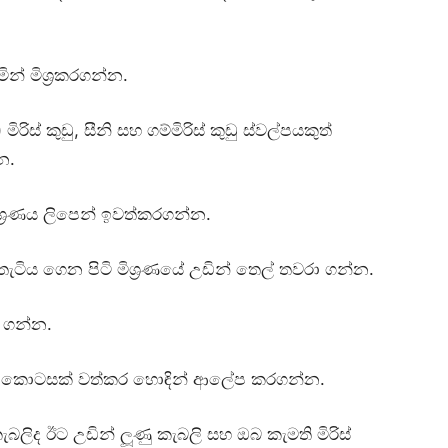
න් මිශ්‍රකරගන්න.
රිස් කුඩු, සීනි සහ ගම්මිරිස් කුඩු ස්වල්පයකුත්
්න.
මිශ්‍රණය ලිපෙන් ඉවත්කරගන්න.
ත් තැටිය ගෙන පිටි මිශ්‍රණයේ උඩින් තෙල් තවරා ගන්න.
 ගන්න.
යෙන් කොටසක් වත්කර හොඳින් ආලේප කරගන්න.
කැබලිද ඊට උඩින් ලූණු කැබලි සහ ඔබ කැමති මිරිස්