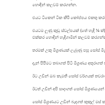
හොඳින් කලවම් කරගන්න.
එයට ටිකෙන් ටික කිරි කෝප්පය එකතු කරමි
එයටම ලුණු කුඩු ස්වල්පයක් (තේ හැඳි ¼ ක්) මි
එක්කර හොඳින් හැඳිගාමින් කලවම් කරගන
තරමක් උකු මිශ්‍රණයක් ලැබුණු පසු සෝස් 
දැන් පිපීමට තබාගත් පිටි මිශ්‍රණය අතුරාග
ඊට උඩින් ඔබ කැමති සෝස් වර්ගයක් තවරා
ඊටත් උඩින් අපි සාදාගත් සෝස් මිශ්‍රණ
සෝස් මිශ්‍රණයට උඩින් බැඳගත් කුකුල් මස් 