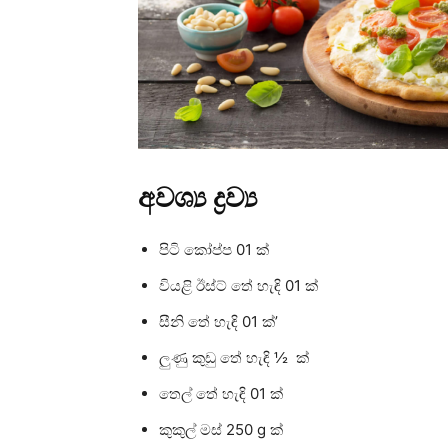
අවශ්‍ය ද්‍රව්‍ය
පිටි කෝප්ප 01 ක්
වියළි ඊස්ට් තේ හැඳි 01 ක්
සීනි තේ හැඳි 01 ක්’
ලුණු කුඩු තේ හැඳි ½ ක්
තෙල් තේ හැඳි 01 ක්
කුකුල් මස් 250 g ක්