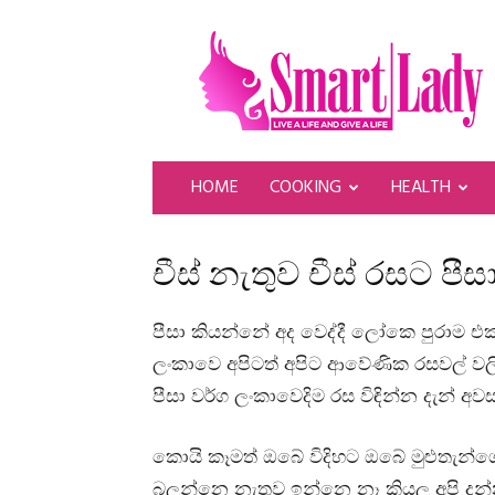
SmartLady
HOME
COOKING
HEALTH
චීස් නැතුව චීස් රසට පීස
පීසා කියන්නේ අද වෙද්දී ලෝකෙ පුරාම එක
ලංකාවෙ අපිටත් අපිට ආවේණික රසවල් වල
පීසා වර්ග ලංකාවෙදිම රස විඳින්න දැන් 
කොයි කෑමත් ඔබේ විදිහට ඔබේ මුළුතැන්ග
බලන්නෙ නැතුව ඉන්නෙ නෑ කියල අපි දන