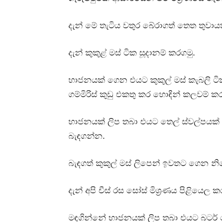
දැන් මේ තැටිය වතුර බේරාගත් තෙත තුව
දැන් කුකුළ් මස් ටික සූදානම් කරගමු.
භාජනයක් ගෙන එයට කුකුල් මස් කැබලි ටික 
ගම්මිරිස් කුඩු එකතු කර හොඳින් කලවම් 
භාජනයක් ලිප තබා එයට තෙල් ස්වල්පයක් දම
බැඳගන්න.
බැඳගත් කුකුල් මස් ලිපෙන් ඉවතට ගෙන 
දැන් අපි චීස් රස සෝස් මිශ්‍රණය පිළියෙල ක
මඳගින්නේ භාජනයක් ලිප තබා එයට බටර් මේ