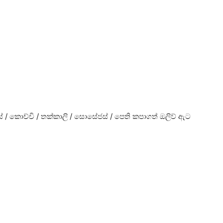
ිරිස් / කොච්චි / තක්කාලි / සොසේජස් / පෙති කපාගත් ඔලිව් ඇට