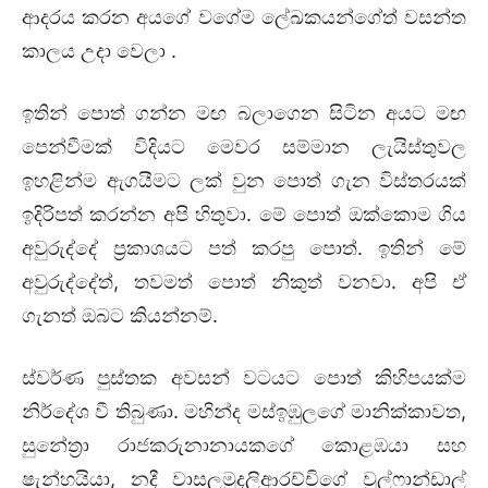
ආදරය කරන අයගේ වගේම ලේඛකයන්ගේත් වසන්ත
කාලය උදා වෙලා .
ඉතින්
පොත්
ගන්න මඟ බලාගෙන සිටින අයට මඟ
පෙන්වීමක් විදියට මෙවර සම්මාන ලැයිස්තුවල
ඉහළින්ම ඇගයීමට ලක් වුන
පොත්
ගැන විස්තරයක්
ඉදිරිපත් කරන්න අපි හිතුවා. මේ
පොත්
ඔක්කොම ගිය
අවුරුද්දේ ප්‍රකාශයට පත් කරපු
පොත්
. ඉතින් මේ
අවුරුද්දේත්, තවමත්
පොත්
නිකුත් වනවා. අපි ඒ
ගැනත් ඔබට කියන්නම්.
ස්වර්ණ පුස්තක අවසන් වටයට
පොත්
කිහිපයක්ම
නිර්දේශ වී තිබුණා. මහින්ද මස්ඉඹුලගේ මානික්කාවත,
සුනේත්‍රා රාජකරුනානායකගේ කොළඹයා සහ
ෂැන්හයියා, නදී වාසලමුදලිආරච්චිගේ වුල්ෆාන්ඩාල්