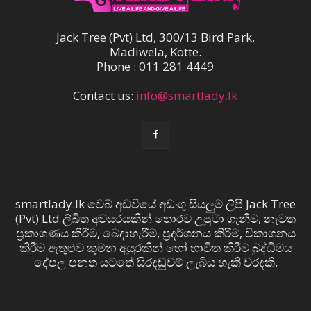
Jack Tree (Pvt) Ltd, 300/13 Bird Park,
Madiwela, Kotte.
Phone : 011 281 4449
Contact us:
info@smartlady.lk
smartlady.lk වෙබ් අඩවියේ අඩංගු සියලුම ලිපි Jack Tree
(Pvt) Ltd ලිඛිත අවසරයකින් තොරව උපුටා ගැනීම, නැවත
ප්‍රකාශණය කිරීම, බෙදාහැරීම, ප්‍රදර්ශනය කිරීම, විකාශනය
කිරීම ඇතුළුව කුමන අයුරකින් හෝ භාවිත කිරීම බුද්ධිමය
දේපල පනත යටතේ සිරදඬුවම් ලැබිය හැකි වරදකි.