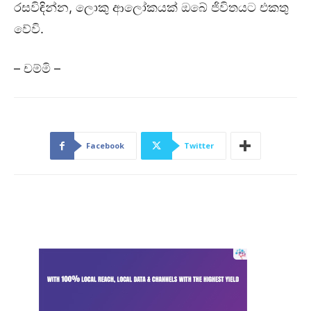
රසවිඳින්න, ලොකු ආලෝකයක් ඔබේ ජිවිතයට එකතු
වේවි.
– චම්මි –
Facebook
Twitter