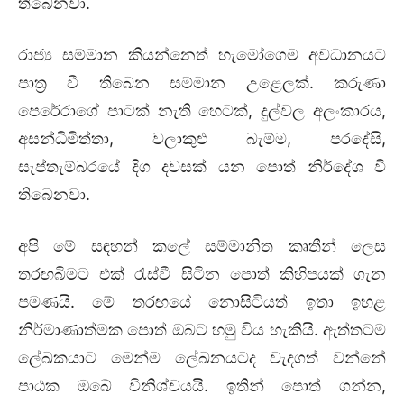
තිබෙනවා.
රාජ්‍ය සම්මාන කියන්නෙත් හැමෝගෙම අවධානයට
පාත්‍ර වී තිබෙන සම්මාන උළෙලක්. කරුණා
පෙරේරාගේ පාටක් නැති හෙටක්, දුල්වල අලංකාරය,
අසන්ධිමිත්තා, වලාකුළු බැම්ම, පරදේසි,
සැප්තැම්බරයේ දිග දවසක් යන
පොත්
නිර්දේශ වී
තිබෙනවා.
අපි මේ සඳහන් කලේ සම්මානිත කෘතීන් ලෙස
තරඟබිමට එක් රැස්වී සිටින
පොත්
කිහිපයක් ගැන
පමණයි. මේ තරඟයේ නොසිටියත් ඉතා ඉහළ
නිර්මාණාත්මක
පොත්
ඔබට හමු විය හැකියි. ඇත්තටම
ලේඛකයාට මෙන්ම ලේඛනයටද වැදගත් වන්නේ
පාඨක ඔබේ විනිශ්චයයි. ඉතින්
පොත්
ගන්න,