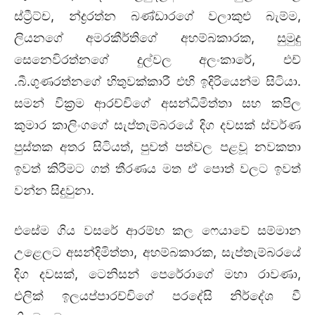
ස්ට්‍රීට්ච, න්ද්‍රරත්න බණ්ඩාරගේ වලාකුළු බැම්ම,
ලියනගේ අමරකීර්තිගේ අහම්බකාරක, සුමුදු
සෙනෙවිරත්නගේ දුල්වල අලංකාරේ, එච්
.බී.ගුණරත්නගේ හිතුවක්කාරී එහි ඉදිරියෙන්ම සිටියා.
සමන් වික්‍රම ආරච්චිගේ අසන්ධිමිත්තා සහ කපිල
කුමාර කාලිංගගේ සැප්තැම්බරයේ දිග දවසක් ස්වර්ණ
පුස්තක අතර සිටියත්, පුවත් පත්වල පළවූ නවකතා
ඉවත් කිරීමට ගත් තීරණය මත ඒ
පොත්
වලට ඉවත්
වන්න සිදුවුනා.
එසේම ගිය වසරේ ආරම්භ කල ෆෙයාවේ සම්මාන
උළෙලට අසන්දිමිත්තා, අහම්බකාරක, සැප්තැම්බරයේ
දිග දවසක්, ටෙනිසන් පෙරේරාගේ මහා රාවණා,
එලික් ඉලයප්පාරච්චිගේ පරදේසි නිර්දේශ වී