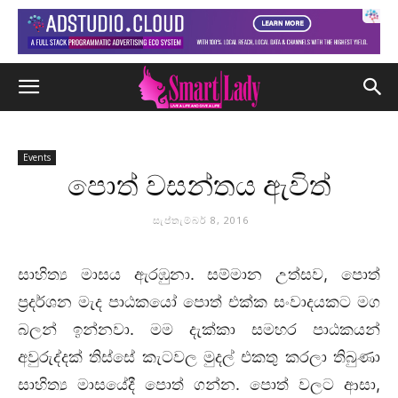
Events
පොත් වසන්තය ඇවිත්
සැප්තැම්බර් 8, 2016
සාහිත්‍ය මාසය ඇරඹුනා. සම්මාන උත්සව,
පොත්
ප්‍රදර්ශන මැද පාඨකයෝ
පොත්
එක්ක සංවාදයකට මග
බලන් ඉන්නවා. මම දැක්කා සමහර පාඨකයන්
අවුරුද්දක් තිස්සේ කැටවල මුදල් එකතු කරලා තිබුණා
සාහිත්‍ය මාසයේදී
පොත්
ගන්න.
පොත්
වලට ආසා,