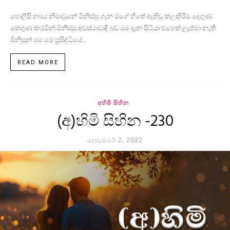
පොලීසි හබය නිමාවුනේ මිනිස්සු ගැන මගේ හිතේ ඇතිවූ කලකිරීම දෙගුණ
තෙගුණ කරමින්.මිනිස්සු අවස්ථාවාදී බව මම දැන සිටියා එහෙත් ලැජ්ජා නැති
මිනිසුන් මම මේ ප්‍රසිද්ධියේ...
READ MORE
අහිමි සිහින
(අ)හිමි සිහින -230
දෙසැම්බර් 2, 2022