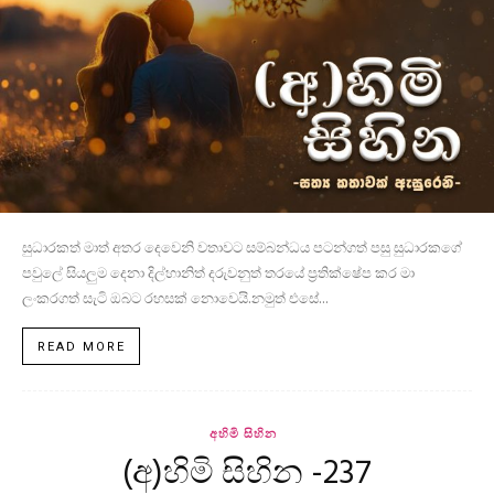
සුධාරකත් මාත් අතර දෙවෙනි වතාවට සම්බන්ධය පටන්ගත් පසු සුධාරකගේ
පවුලේ සියලුම දෙනා දිල්හානිත් දරුවනුත් තරයේ ප්‍රතික්ෂේප කර මා
ලංකරගත් සැටි ඔබට රහසක් නොවෙයි.නමුත් එසේ...
READ MORE
අහිමි සිහින
(අ)හිමි සිහින -237