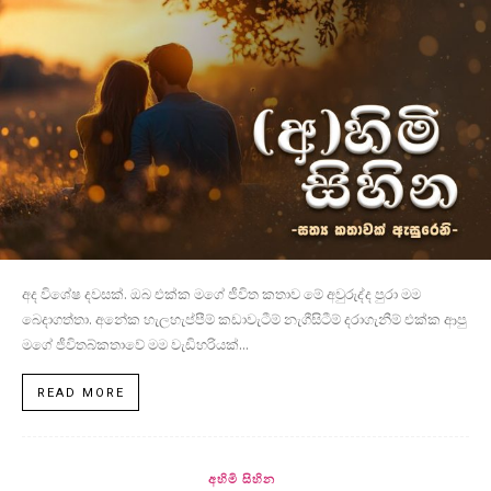
අද විශේෂ දවසක්. ඔබ එක්ක මගේ ජීවිත කතාව මේ අවුරුද්ද පුරා මම
බෙදාගත්තා. අනේක හැලහැප්පීම් කඩාවැටීම් නැගීසිටීම් දරාගැනීම් එක්ක ආපු
මගේ ජීවිතබ්කතාවේ මම වැඩිහරියක්...
READ MORE
අහිමි සිහින