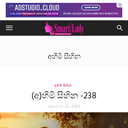
අහිමි සිහින
අහිමි සිහින
(අ)හිමි සිහින -238
දෙසැම්බර් 22, 2022