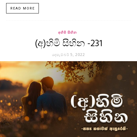
READ MORE
අහිමි සිහින
(අ)හිමි සිහින -231
දෙසැම්බර් 5, 2022