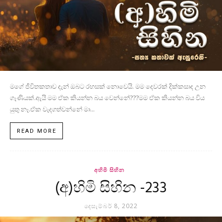
මගේ ජීවිතකතාව දැන් ඔබට රහසක් නොවෙයි. මම දෙවරක් දික්කසාද උන
ගෑණියක්.ඇයි මම ඒක කියන්න බය වෙන්නේ???මම ඒක කියන්න බය විය
යුතු නෑ.ඒක වැදගත්වන්නේ මා...
READ MORE
අහිමි සිහින
(අ)හිමි සිහින -233
දෙසැම්බර් 8, 2022