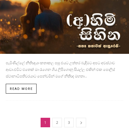
පැමිණිල්ලේ නීතිඥයා කතාකල පසු එයට උත්තර බැඳීමට අපට අවස්ථාව
ආවා.එවිට එතෙක් මා රැගෙන ගිය ලිපිගොනු සියල්ල එකින් එක පොලිස්
ස්ථානාධිපතිවරයාට පෙන්වමින් මගේ නීතීඥ මහතා...
READ MORE
1
2
3