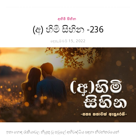
අහිමි සිහින
(අ) හිමි සිහින -236
දෙසැම්බර් 15, 2022
ඉතා හොඳ රැකියාවල නියුතු වූ පවුලේ අභිවෘද්ධිය සඳහා නිරන්තරයෙන්