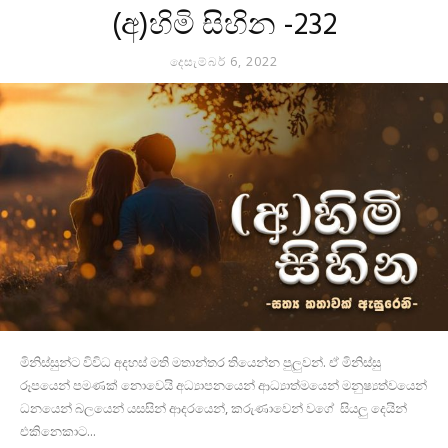
(අ)හිමි සිහින -232
දෙසැම්බර් 6, 2022
මිනිස්සුන්ට විවිධ අදහස් මති මතාන්තර තියෙන්න පුලුවන්. ඒ මිනිස්සු
රූපයෙන් පමණක් නොවෙයි අධ්‍යාපනයෙන් ආධ්‍යාත්මයෙන් මනුෂ්‍යත්වයෙන්
ධනයෙන් බලයෙන් යසසින් ආදරයෙන්, කරුණාවෙන් වගේ සියලු දෙයින්
එකිනෙකාට...