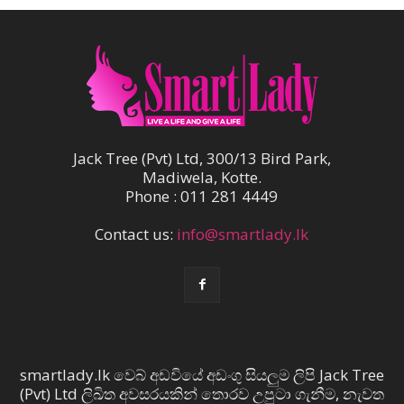
Jack Tree (Pvt) Ltd, 300/13 Bird Park,
Madiwela, Kotte.
Phone : 011 281 4449
Contact us:
info@smartlady.lk
smartlady.lk වෙබ් අඩවියේ අඩංගු සියලුම ලිපි Jack Tree
(Pvt) Ltd ලිඛිත අවසරයකින් තොරව උපුටා ගැනීම, නැවත