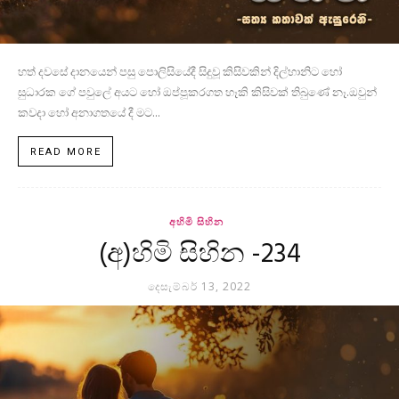
හත් දවසේ දානයෙන් පසු පොලිසියේදී සිදුවූ කිසිවකින් දිල්හානිට හෝ
සුධාරක ගේ පවුලේ අයට හෝ ඔප්පූකරගත හෑකි කිසිවක් තිබුණේ නෑ.ඔවුන්
කවදා හෝ අනාගතයේ දී මට...
READ MORE
අහිමි සිහින
(අ)හිමි සිහින -234
දෙසැම්බර් 13, 2022