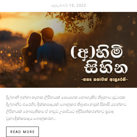
දෙසැම්බර් 16, 2022
දිල්හානි ඉන්නා තැනක ලිපිනයක් සොයාගත නොහැකිව තිබුනාට සුධාරක
දිල්හානිට එරෙහිව දික්කසාදයක් ගොනුකර තිබුණා.නමුත් සිතාසි යවන්නට
ලිපිනයක් නොමැතිකම ඒ නඩුව උසාවියට ඉදිරිපත්කරන්නට ප්‍රමාද
වුනා.දික්කසාදය ගොනුකරන...
READ MORE