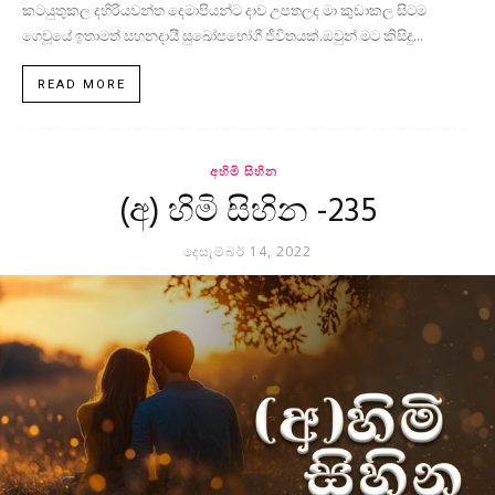
කටයුතුකල දහිරියවන්ත දෙමාපියන්ට දාව උපතලද මා කුඩාකල සිටම
ගෙවූයේ ඉතාමත් සහනදායී සුඛෝපභෝගී ජීවිතයක්.ඔවුන් මට කිසිදු...
READ MORE
අහිමි සිහින
(අ) හිමි සිහින -235
දෙසැම්බර් 14, 2022