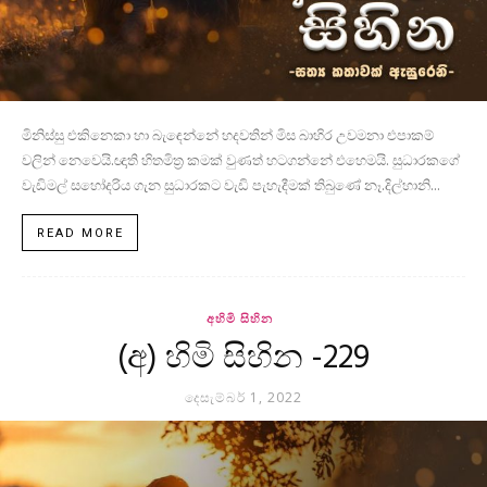
මිනිස්සු එකිනෙකා හා බැඳෙන්නේ හදවතින් මිස බාහිර උවමනා එපාකම්
වලින් නෙවෙයි.ඥාති හිතමිත්‍ර කමක් වුණත් හටගන්නේ එහෙමයි. සුධාරකගේ
වැඩිමල් සහෝදරිය ගැන සුධාරකට වැඩි පැහැදීමක් තිබුණේ නෑ.දිල්හානි...
READ MORE
අහිමි සිහින
(අ) හිමි සිහින -229
දෙසැම්බර් 1, 2022