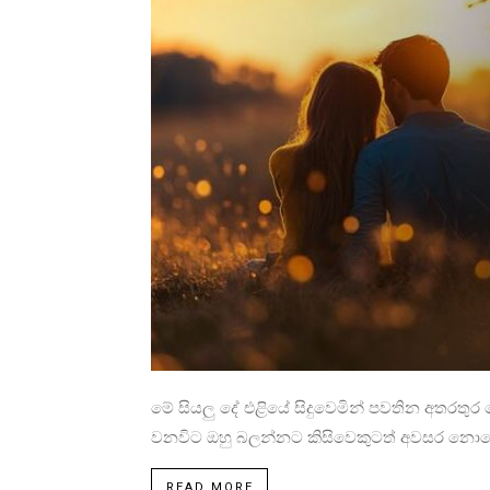
මේ සියලු දේ එළියේ සිදුවෙමින් පවතින අතරත
වනවිට ඔහු බලන්නට කිසිවෙකුටත් අවසර නොදෙන 
READ MORE