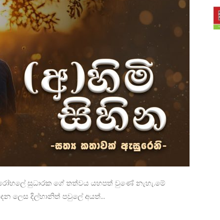
ුර රෝහලේ සුධාරක ගේ තත්වය යහපත් වුණේ නැහැ.මේ
ලෙස දිල්හානිත් පවුලේ අයත්...