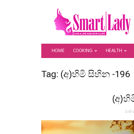
SmartLady
HOME
COOKING
HEALTH
Tag: (අ)හිමි සිහින -196
(අ)හි
ඔක්