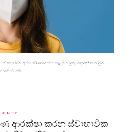
 දේ සහ ඔබ අනිවාර්යයෙන්ම පැළඳිය යුතු දෙයක් තම මුඛ
ඉතින් මේ...
BEAUTY
හුණ ආරක්ෂා කරන ස්වාභාවික