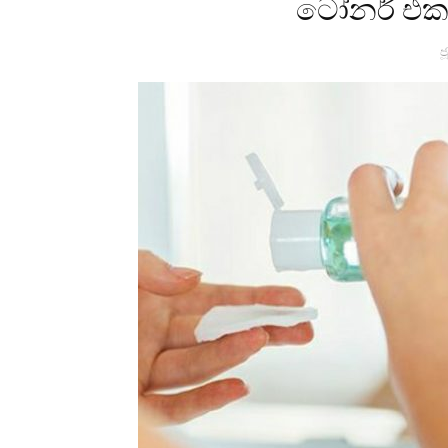
ටෝනර් එකක
ජ