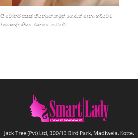
් තමයි ටෝනර් එකක් කියන්නේ.නමුත් ගොඩක් දෙනා හරියටම
 මොකද්ද කියන එක සහ ටෝනර්...
Jack Tree (Pvt) Ltd, 300/13 Bird Park, Madiwela, Kotte.