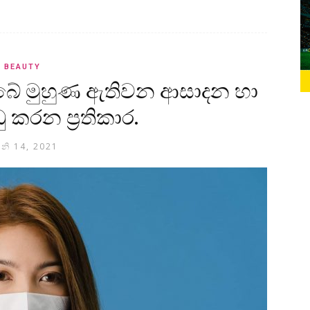
BEAUTY
ඔබේ මුහුණ ඇතිවන ආසාදන හා
ු කරන ප්‍රතිකාර.
ූනි 14, 2021