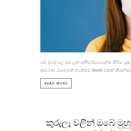
මේ දවස් වල ඔබ ළඟ අනිවාර්යයෙන්ම තිබිය යුතු
ආවරණ ,එහෙමත් නැත්තම් Mask එකක් කියන්නේ.
READ MORE
කුරුලෑ වලින් ඔබේ මු