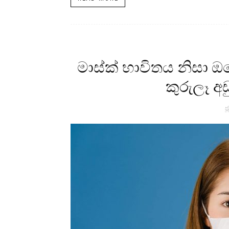
මාස්ක් භාවිතය නිසා 
කුරුලෑ අඩ
ජ