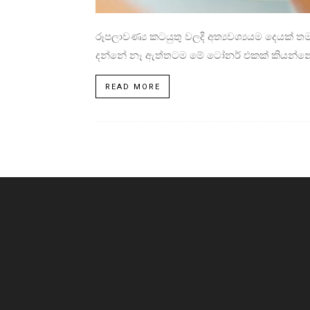
රූපලාවණ්‍ය කටයුතු වලදි අත්‍යවශ්‍යයම දෙයක
දන්නේ නෑ ඇත්තටම මේ ටෝනර් එකක් කියන්නේ
READ MORE