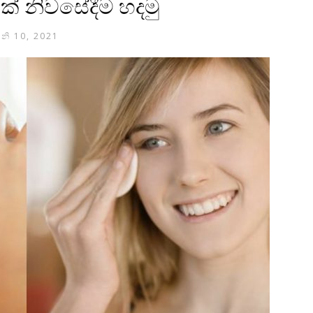
් නිවසේදීම හදමු
ූනි 10, 2021