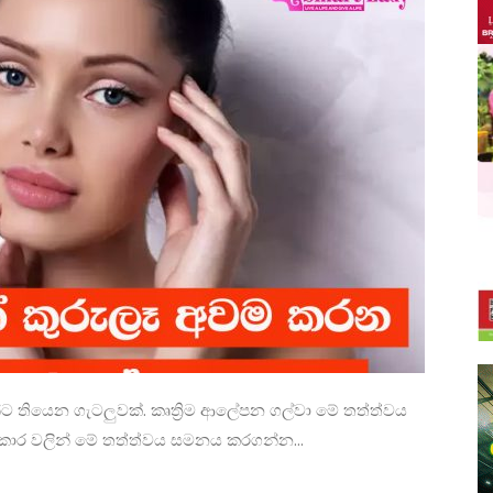
තියෙන ගැටලුවක්. කෘත්‍රිම ආලේපන ගල්වා මේ තත්ත්වය
කාර වලින් මේ තත්ත්වය සමනය කරගන්න...