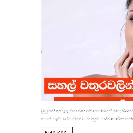
මුහුනේ කුරුලෑ එන එක බොහෝමයක් තරුණියන්ට 
තවත් වැඩි කරගන්නවා වෙනුවට ස්වාභාවික සත්
READ MORE