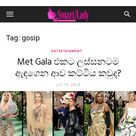
Tag: gosip
ENTERTAINMENT
Met Gala එකට ලස්සනටම
ඇඳගෙන ආව කට්ටිය කවුද?
ජූනි 10, 2024