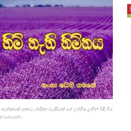
න් සැත්කමක් කොට, රාජිකා මැණිකේ ගේ උරහිස ළඟින් බිඳී ගිය
ක වශයෙන්...