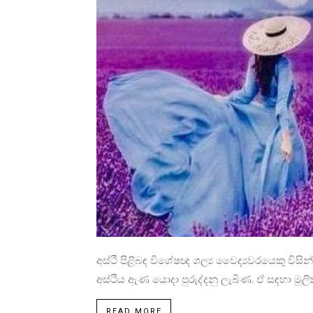
අස්ථි පිළිබඳ විශේෂඥ ශල්‍ය වෛද්‍යවරයෙකු විසි
අස්ථිය ඇණ යොදා පුරුද්දනු ලැබිණ. ඒ සඳහා මූලි
READ MORE