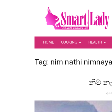
SmartLady
HOME
COOKING
HEALTH
Tag: nim nathi nimnay
නිම් න
අගෝ