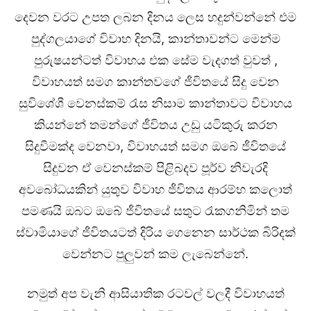
දෙවන වරට උපත ලබන දිනය ලෙස හදුන්වන්නේ එම
පුද්ගලයාගේ විවාහ දිනයි, කාන්තාවන්ට මෙන්ම
පුරුෂයන්ටත් විවාහය එක සේම වැදගත් වුවත් ,
විවාහයත් සමග කාන්තවගේ ජීවිතයේ සිදු වෙන
සුවිශේශී වෙනස්කම් රැස නිසාම කාන්තාවට විවාහය
කියන්නේ තමන්ගේ ජීවිතය උඩු යටිකුරු කරන
සිදුවීමක්ද වෙනවා, විවාහයත් සමග ඔබේ ජීවිතයේ
සිදුවන ඒ වෙනස්කම් පිළිබදව පූර්ව නිවැරදි
අවබෝධයකින් යුතුව විවාහ ජීවිතය ආරම්භ කලොත්
පමණයි ඔබට ඔබේ ජීවිතයේ සතුට රැකගනිමින් තම
ස්වාමියාගේ ජීවිතයටත් දිරිය ගෙනෙන සාර්ථක බිරිදක්
වෙන්නට පුලුවන් කම ලැබෙන්නේ.
නමුත් අප වැනි ආසියාතික රටවල් වලදී විවාහයත්