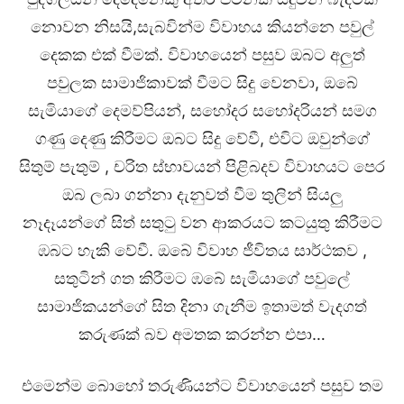
නොවන නිසයි,සැබවින්ම විවාහය කියන්නෙ පවුල්
දෙකක එක් වීමක්. විවාහයෙන් පසුව ඔබට අලුත්
පවුලක සාමාජිකාවක් වීමට සිදු වෙනවා, ඔබේ
සැමියාගේ දෙමව්පියන්, සහෝදර සහෝදරියන් සමග
ගණු දෙණු කිරීමට ඔබට සිදු වේවී, එවිට ඔවුන්ගේ
සිතුම් පැතුම් , චරිත ස්භාවයන් පිළිබදව විවාහයට පෙර
ඔබ ලබා ගන්නා දැනුවත් වීම තුලින් සියලු
නෑදෑයන්ගේ සිත් සතුටු වන ආකරයට කටයුතු කිරීමට
ඹබට හැකි වේවී. ඔබේ විවාහ ජීවිතය සාර්ථකව ,
සතුටින් ගත කිරීමට ඹබේ සැමියාගේ පවුලේ
සාමාජිකයන්ගේ සිත දිනා ගැනීම ඉතාමත් වැදගත්
කරුණක් බව අමතක කරන්න එපා…
එමෙන්ම බොහෝ තරුණියන්ට විවාහයෙන් පසුව තම