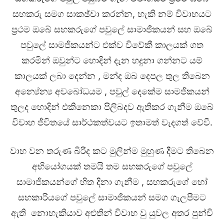
සහකරු සමග සාකඡ්චා කරන්න, හැකි නම් විවාහයට
ප්‍රථම ඔබේ සහකරුගේ පවුලේ සාමාජිකයන් සහ ඔබේ
පවුලේ සාමජිකයන්ට එක්ව විවේකී කාලයක් ගත
කරමින් ඔවුන්ට හොදින් දැන හදුනා ගන්නට යම්
කාලයක් ලබා දෙන්න , මන්ද ඔබ දෙපල තුල තිබෙන
අන්‍යේන්‍ය අවබෝධයම , පවුල් දෙකේම සාමජිකයන්
තුලද හොදින් එකිනෙකා පිලිබදව ඇතිකර ගැනීම ඔබේ
විවාහ ජීවිතයේ සාර්ථකත්වයට ඉතාමත් වැදගත් වේවී.
වාහ වන තරුණ බිරිද කට මුලින්ම මුහුණ දීමට තිබෙන
අභියෝගයක් තමයි තම සහකරුගේ පවුලේ
සාමාජිකයන්ගේ හිත දිනා ගැනීම , සහකරුගේ හෝ
සහකාරියගේ පවුලේ සාමාජිකයන් සමග ගැලපීමට
ඇති ‍ නොහැකියාව අළුතින් විවාහ වු යුවල අතර පුන්චි