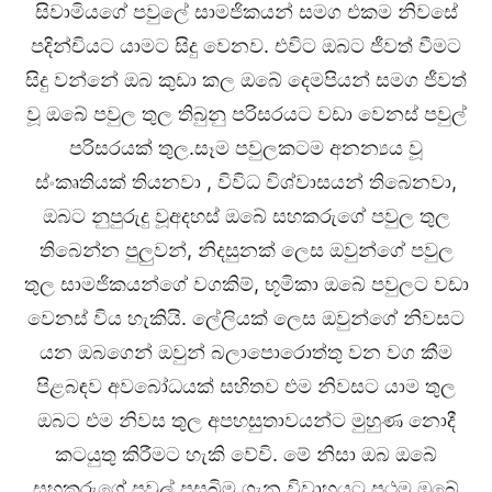
සිවාමියගේ පවුලේ සාමජිකයන් සමග එකම නිවසේ
පදින්චියට යාමට සිදු වෙනව. එවිට ඔබට ජීවත් වීමට
සිදු වන්නේ ඔබ කුඩා කල ඔබේ දෙමපියන් සමග ජීවත්
වූ ඔබේ පවුල තුල තිබුනු පරිසරයට වඩා වෙනස් පවුල්
පරිසරයක් තුල.සෑම පවුලකටම අනන්‍යය වූ
ස්ංකෘතියක් තියනවා , විවිධ විශ්වාසයන් තිබෙනවා,
ඔබට නුපුරුදු වූඅදහස් ඔබේ සහකරුගේ පවුල තුල
තිබෙන්න පුලුවන්, නිදසුනක් ලෙස ඔවුන්ගේ පවුල
තුල සාමජිකයන්ගේ වගකිම්, භූමිකා ඔබේ පවුලට වඩා
වෙනස් විය හැකියි. ලේලියක් ලෙස ඔවුන්ගේ නිවසට
යන ඔබගෙන් ඔවුන් බලාපොරොත්තු වන වග කීම
පිළබඳව අවබෝධයක් සහිතව එම නිවසට යාම තුල
ඔබට එම නිවස තුල අපහසුතාවයන්ට මුහුණ නොදී
කටයුතු කිරීමට හැකි වේවි. මේ නිසා ඔබ ඔබේ
සහකරුගේ පවුල් පසුබිම ගැන විවාහයට ප්‍රථම ඹබේ