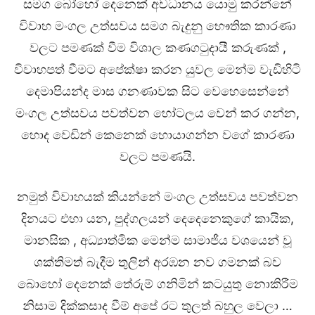
සමග බෝහෝ දෙනෙක් අවධානය යොමු කරන්නේ
විවාහ මංගල උත්සවය සමග බැදුනු භෞතික කාරණා
වලට පමණක් වීම විශාල කණගටුදායී කරුණක් ,
විවාහපත් වීමට අපේක්ෂා කරන යුවල මෙන්ම වැඩිහිටි
දෙමාපියන්ද මාස ගනණාවක සිට වෙහෙසෙන්නේ
මංගල උත්සවය පවත්වන හෝටලය වෙන් කර ගන්න,
හොද වෙඩින් කෙනෙක් හොයාගන්න වගේ කාරණා
වලට පමණයි.
නමුත් විවාහයක් කියන්නේ මංගල උත්සවය පවත්වන
දිනයට එහා යන, පුද්ගලයන් දෙදෙනෙකුගේ කායික,
මානසික , අධ්‍යාත්මික මෙන්ම සාමාජීය වශයෙන් වූ
ශක්තිමත් බැදීම තුලින් අරඹන නව ගමනක් බව
බොහෝ දෙනෙක් තේරුම් ගනිමින් කටයුතු නොකිරීම
නිසාම දික්කසාද වීම් අපේ රට තුලත් බහුල වෙලා …