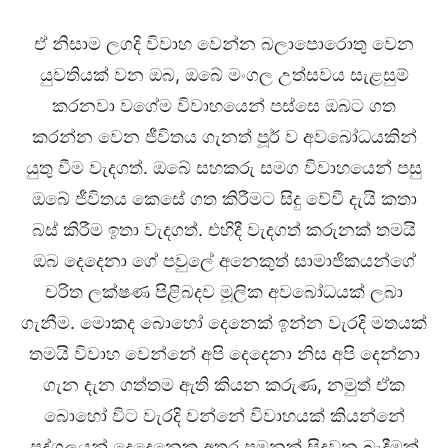
ඒ නිසාම ලගදි විවාහ වෙන්න බලාපොරොතු වෙන
යුවතියක් වන ඔබ, ඔබේ මංගල උත්සවය සැළසුම්
කරනවා වගේම විවාහයෙන් පස්සෙ ඔබට ගත
කරන්න වෙන ජීවිතය ගැනත් පූර් ව අවබෝධයකින්
යුතු වීම වැදගත්. ඔබේ සහකරු සමග විවාහයෙන් පසු
ඔබේ ජීවිතය කෙසේ ගත කිරීමට සිදු වේවී දැයි කතා
බස් කිරීම ඉතා වැදගත්. එහිදී වැදගත් කරුනක් තමයි
ඔබ දෙදෙනා ගේ පවුලේ අනෙකුත් සාමාජිකයන්ගේ
චරිත ලක්ෂණ පිළිබදව මූලික අවබෝධයක් ලබා
ගැනීම. මොකද බොහෝ දෙනෙක් ඉන්න වැරදි මතයක්
තමයි විවාහ වෙන්නේ අපි දෙදෙනා නිස අපි දෙන්නා
ගැන දැන ගත්තම ඇති කියන කරුණ, නමුත් ඒක
බොහෝ විට වැරදි වන්නේ විවාහයක් කියන්නේ
පුද්ගලයන් දෙදෙනෙකු අතර පමනක් සිදුවන බැදීමක්