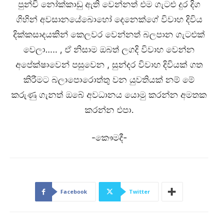
පුන්චි නෝක්කාඩු ඇති වෙන්නත් එම ගැටළු දුර දිග
ගිහින් අවසානයේබොහෝ දෙනෙක්ගේ විවාහ දිවිය
දික්කසාදයකින් කෙලවර වෙන්නත් බලපාන ගැටළුක්
වෙලා….. , ඒ නිසාම ඔබත් ලගදි විවාහ වෙන්න
අපේක්ෂාවෙන් පසු‍වෙන , සුන්දර විවාහ දිවියක් ගත
කිරීමට බලාපොරොත්තු වන යුවතියක් නම් මේ
කරුණු ගැනත් ඔබේ අවධානය යොමු කරන්න අමතක
කරන්න එපා.
-කෞමදී-
Facebook
Twitter