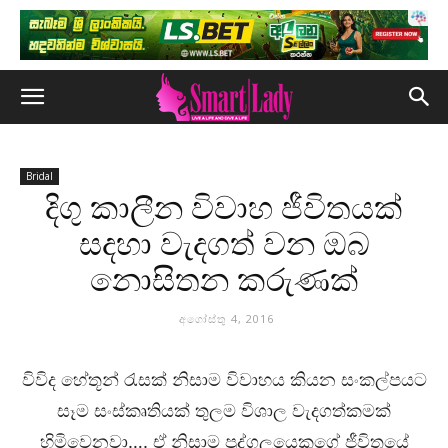
Bridal
දිගු කාලීන විවාහ ජීවිතයක්
සදහා වැදගත් වන ඔබ
නොසිතන කරුණක්
අගෝස්තු 4, 2016
විවිද හේතූන් රැසක් නිසාම විවාහය කියන සංකල්පයට
සෑම සංස්කෘතියක් තුලම විශාල වැදගත්කමක්
හිමිවෙනවා…. ඒ නිසාම පුද්ගලයෙකුගේ ජීවිතයේ