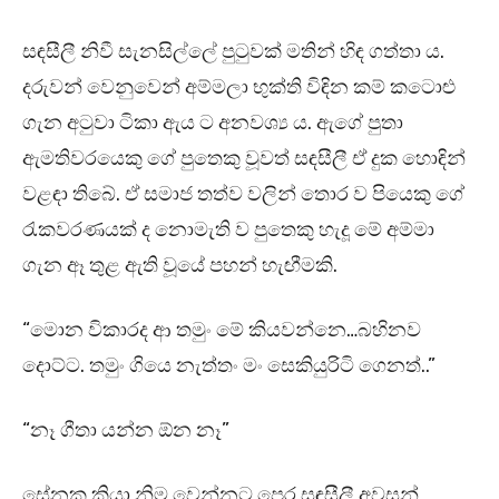
සඳසීලී නිවී සැනසිල්ලේ පුටුවක් මතින් හිඳ ගත්තා ය.
දරුවන් වෙනුවෙන් අම්මලා භුක්ති විඳින කම් කටොළු
ගැන අටුවා ටිකා ඇය ට අනවශ්‍ය ය. ඇගේ පුතා
ඇමතිවරයෙකු ගේ පුතෙකු වූවත් සඳසීලී ඒ දුක හොඳින්
වළඳා තිබේ. ඒ සමාජ තත්ව වලින් තොර ව පියෙකු ගේ
රැකවරණයක් ද නොමැති ව පුතෙකු හැදූ මේ අම්මා
ගැන ඈ තුළ ඇති වූයේ පහන් හැඟීමකි.
“මොන විකාරද ආ තමුං මේ කියවන්නෙ…බහිනව
දොට්ට. තමුං ගියෙ නැත්තං මං සෙකියුරිටි ගෙනත්..”
“නෑ ගීතා යන්න ඕන නෑ”
සේනක කියා නිම වෙන්නට පෙර සඳසීලී අවසන්