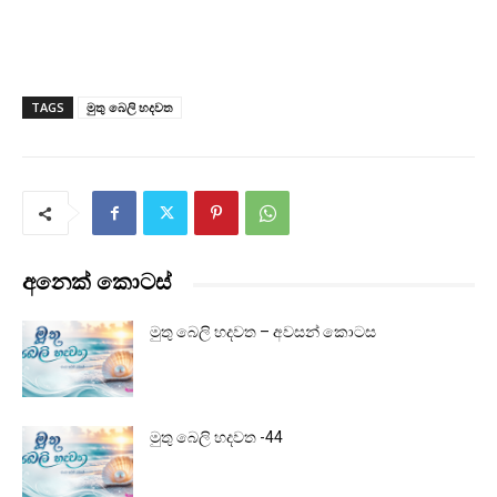
TAGS
මුතු බෙලි හදවත
අනෙක් කොටස්
මුතු බෙලි හදවත – අවසන් කොටස
මුතු බෙලි හදවත -44