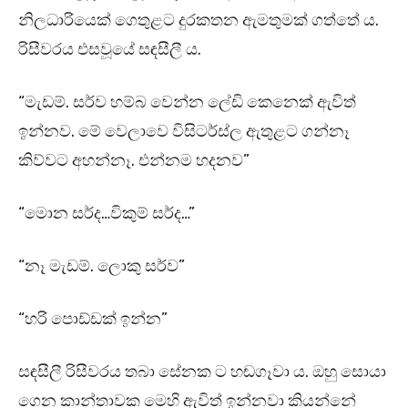
නිලධාරියෙක් ගෙතුළට දුරකතන ඇමතුමක් ගත්තේ ය.
රිසීවරය එසවූයේ සඳසීලී ය.
“මැඩම්. සර්ව හම්බ වෙන්න ලේඩි කෙනෙක් ඇවිත්
ඉන්නව. මේ වෙලාවෙ විසිටර්ස්ල ඇතුළට ගන්නෑ
කිව්වට අහන්නෑ. එන්නම හදනව”
“මොන සර්ද…විකුම් සර්ද…”
“නෑ මැඩම්. ලොකු සර්ව”
“හරි පොඩ්ඩක් ඉන්න”
සඳසීලී රිසීවරය තබා සේනක ට හඬගෑවා ය. ඔහු සොයා
ගෙන කාන්තාවක මෙහි ඇවිත් ඉන්නවා කියන්නේ