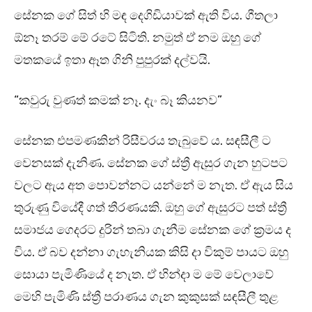
සේනක ගේ සිත් හි මඳ දෙගිඩියාවක් ඇති විය. ගීතලා
ඕනෑ තරම් මේ රටේ සිටිති. නමුත් ඒ නම ඔහු ගේ
මතකයේ ඉතා ඈත ගිනි පුපුරක් දල්වයි.
“කවුරු වුණත් කමක් නෑ. දැං බෑ කියනව”
සේනක එපමණකින් රිසීවරය තැබුවේ ය. සඳසීලී ට
වෙනසක් දැනිණ. සේනක ගේ ස්ත්‍රී ඇසුර ගැන හුටපට
වලට ඇය අත පොවන්නට යන්නේ ම නැත. ඒ ඇය සිය
තුරුණු වියේදී ගත් තීරණයකි. ඔහු ගේ ඇසුරට පත් ස්ත්‍රී
සමාජය ගෙදරට දුරින් තබා ගැනීම සේනක ගේ ක්‍රමය ද
විය. ඒ බව දන්නා ගැහැනියක කිසි දා විකුම් පායට ඔහු
සොයා පැමිණියේ ද නැත. ඒ හින්දා ම මේ වෙලාවේ
මෙහි පැමිණි ස්ත්‍රී පරාණය ගැන කුකුසක් සඳසීලී තුළ