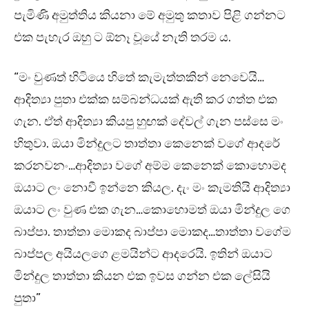
පැමිණි අමුත්තිය කියනා මේ අමුතු කතාව පිළි ගන්නට
එක පැහැර ඔහු ට ඕනෑ වූයේ නැති තරම ය.
“මං වුණත් හිටියෙ හිතේ කැමැත්තකින් නෙවෙයි…
ආදිත්‍යා පුතා එක්ක සම්බන්ධයක් ඇති කර ගත්ත එක
ගැන. ඒත් ආදිත්‍යා කියපු හුඟක් දේවල් ගැන පස්සෙ මං
හිතුවා. ඔයා මින්දුලට තාත්තා කෙනෙක් වගේ ආදරේ
කරනවනං…ආදිත්‍යා වගේ අම්ම කෙනෙක් කොහොමද
ඔයාට ලං නොවී ඉන්නෙ කියල. දැං මං කැමතියි ආදිත්‍යා
ඔයාට ලං වුණ එක ගැන…කොහොමත් ඔයා මින්දුල ගෙ
බාප්පා. තාත්තා මොකද බාප්පා මොකද…තාත්තා වගේම
බාප්පල අයියලගෙ ළමයින්ට ආදරෙයි. ඉතින් ඔයාට
මින්දුල තාත්තා කියන එක ඉවස ගන්න එක ලේසියි
පුතා”