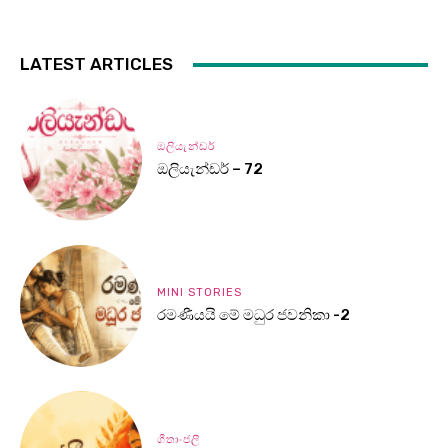
LATEST ARTICLES
ඔලියැන්ඩර්
ඔලියැන්ඩර් – 72
MINI STORIES
රමණීයයි මේ මධුර ජවනිකා -2
ගීතාංජලී