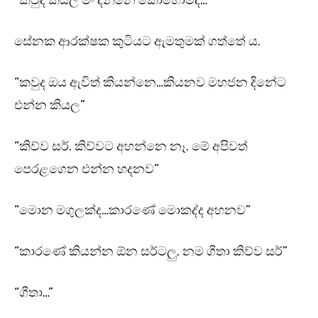
“කවුද කියල මං දන්නෙ කොහොමද…”
සේනක ආරක්ෂක කුටියට ඇමතුමක් ගත්තේ ය.
“කවුද ඔය ඇවිත් කියන්නෙ…කියනව මහජන දිනේට
එන්න කියල”
“කිව්ව සර්. කිව්වට අහන්නෙ නෑ. මේ අපිවත්
පෙරළගෙන එන්න හදනව”
“මොන මගුලක්ද…කාරණේ මොකද්ද අහනව”
“කාරණේ කියන්න ඕන සර්ටලු. නම ගීතා කිව්ව සර්”
“ගීතා…”