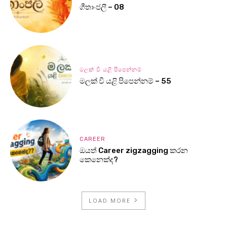
ගීතාංජලී – 08
මලක් වී යළි පිපෙන්නම්
මලක් වී යළි පිපෙන්නම් – 55
CAREER
ඔයත් Career zigzagging කරන
කෙනෙක්ද?
LOAD MORE