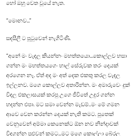
හෝ ඔහු වෙත වූයේ නැත.
“මොනව…”
සඳසීලී ට පුටුවෙන් නැගිටිණි.
“අනේ මං වැඳල කියන්නං මහත්තයො…කොල්ලව හසා
ගන්න මං මහත්තයගෙං හාල් සේරුවක තරං දෙයක්
අරගෙන නෑ. ඒත් අද මං අත් දෙක එකතු කරල වැඳල
ඉල්ලනව. මගෙ කොල්ලව අතාරින්න. මං අමාරුවෙං දුක්
විඳල එකලාසයක් කරපු උගෙ ජීවිතේ උදුර ගන්න
හදන්න එපා. මට සමා වෙන්න මැඩම්..මං මේ ගමන
ආවෙ වෙන කරන්න දෙයක් නැති කමට. පුතෙක්
වෙනුවෙන් අම්මා කෙනෙක්ට ඕන නව නින්දාවක්
විඳගන්න පුළුවන් කමට…මට මගෙ කොල්ලා බේරල