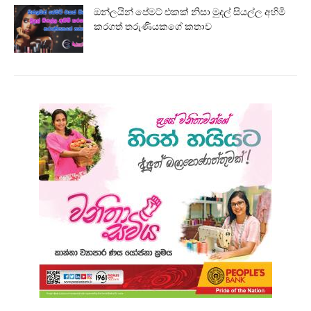
ඔන්ලයින් පේමට් එකක් නිසා මුදල් සියල්ල අහිමි
කරගත් තරුණියකගේ කතාව