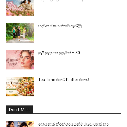
හදවත රැකගන්නට ඇවිදිමු
සුළි සුළඟක සුසුමක් – 30
Tea Time එකට Platter එකක්
Don't Miss
කෙනෙක් නිරන්තරයෙන්ම ඔබව පහත් කර