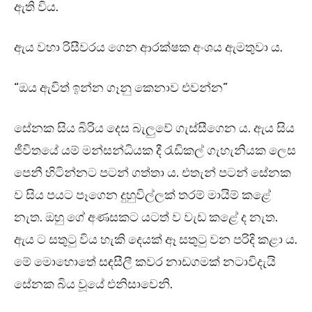
ඇති විය.
ඇය වහා රිසීවරය ගෙන ආරක්ෂක අංශය ඇමතුවා ය.
“ඔය ඇවිත් ඉන්න ගෑනු කෙනාව එවන්න”
සේනක සිය බිරිය දෙස බැලුවේ ගැස්සීගෙන ය. ඇය සිය
ජීවිතයේ යම් මන්සන්ධියක දී රැඩිකල් ගැහැනියක ලෙස
පෙනී හිටින්නට පටන් ගත්තා ය. එතැන් පටන් සේනක
ව සිය පයට පෑගෙන දුහුවිල්ලක් තරම් මායිම් කළේ
නැත. ඔහු ගේ අණසකට යටත් ව වැඩ කළේ ද නැත.
ඇය ට සතුටු විය හැකි දෙයක් ඈ සතුටු වන පරිදි කළා ය.
මේ මොහොතේ සඳසීලී කවර නාඩගමක් නටාවිදැයි
සේනක බිය වූයේ එනිසාවෙනි.