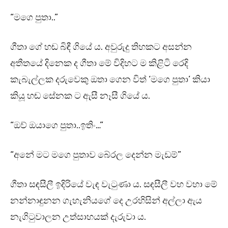
“මගෙ පුතා..”
ගීතා ගේ හඬ බිඳී ගියේ ය. අවුරුදු තිහකට අසන්න
අතීතයේ දිනෙක ද ගීතා මේ විදිහට ම කිළිටි රෙදි
කැබැල්ලක දරුවෙකු ඔතා ගෙන විත් ‘මගෙ පුතා’ කියා
කියූ හඬ සේනක ට ඇසී නෑසී ගියේ ය.
“ඔව් ඔයාගෙ පුතා..ඉතිං…”
“අනේ මට මගෙ පුතාව බේරල දෙන්න මැඩම්”
ගීතා සඳසීලී ඉදිරියේ වැඳ වැටුණා ය. සඳසීලී වහ වහා මේ
නන්නාඳුනන ගැහැනියගේ දෙ උරහිසින් අල්ලා ඇය
නැගිටුවාලන උත්සාහයක් දැරුවා ය.