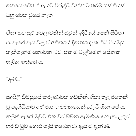
කෙසේ වෙතත් ඇයට විරුද්ධ වන්නට තරම් ශක්තියක්
ඔහු වෙත වූයේ නැත.
ගීතා තව සුළු වෙලාවකින් ඔවුන් ඉදිරියේ පෙනී සිටියා
ය. ඇගේ ඇස් වල ඒ අතීතයේ දිනෙක දැක තිබි බියමුසු
තැතිගැන්ම නොවන බව, එක ම බැල්මෙන් සේනක
හැඳින ගත්තේ ය.
“ඇයි…”
සඳසීලී විමසූයේ කරුණාවත් හඬකිනි. ගීතා තුළ එතෙක්
වූ දෙගිඩියාව ද ඒ එක ම වචනයෙන් දුරු වී ගියා සේ ය.
නමුත් ඇගේ මුවට එක වර වචන පැමිණියේ නැත. උගුර
හිර වී මුව ගොළු ගැසී තිබෙනවා ඇය ට දැනිණ.