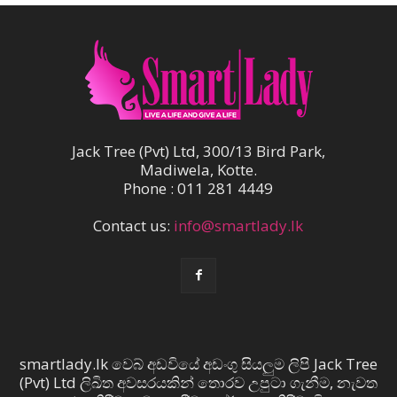
Jack Tree (Pvt) Ltd, 300/13 Bird Park,
Madiwela, Kotte.
Phone : 011 281 4449
Contact us:
info@smartlady.lk
smartlady.lk වෙබ් අඩවියේ අඩංගු සියලුම ලිපි Jack Tree
(Pvt) Ltd ලිඛිත අවසරයකින් තොරව උපුටා ගැනීම, නැවත