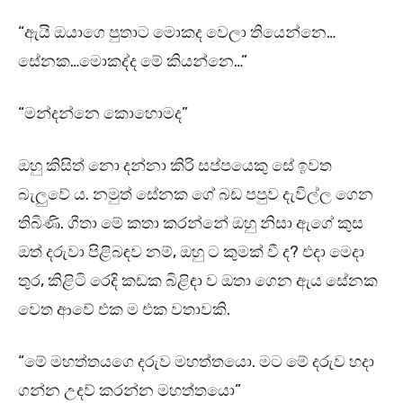
“ඇයි ඔයාගෙ පුතාට මොකද වෙලා තියෙන්නෙ…
සේනක…මොකද්ද මේ කියන්නෙ…”
“මන්දන්නෙ කොහොමද”
ඔහු කිසිත් නො දන්නා කිරි සප්පයෙකු සේ ඉවත
බැලුවේ ය. නමුත් සේනක ගේ බඩ පපුව දැවිල්ල ගෙන
තිබිණි. ගීතා මේ කතා කරන්නේ ඔහු නිසා ඇගේ කුස
ඔත් දරුවා පිළිබඳව නම්, ඔහු ට කුමක් වී ද? එදා මෙදා
තුර, කිළිටි රෙදි කඩක බිළිඳා ව ඔතා ගෙන ඇය සේනක
වෙත ආවේ එක ම එක වතාවකි.
“මේ මහත්තයගෙ දරුව මහත්තයො. මට මේ දරුව හදා
ගන්න උදව් කරන්න මහත්තයො”