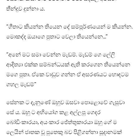
තීන්දුව දුන්නා ය.
“ගීතාට කියන්න තියෙන දේ සම්පූර්ණයෙන් ම කියන්න.
මොකද්ද ඔයාගෙ පුතාට වෙලා තියෙන්නෙ…”
“අනේ මට සමා වෙන්න මැඩම්. මැඩම් ගෙ ලේලි
ආදිත්‍යා එක්ක සම්බන්ධයක් ඇති කරගෙන තියෙන්නෙ
මගෙ පුතා. ඒකෙ වාඩුව ගන්න ඒ අසරණයට හොඳටම
ගහල මැඩම්”
සේනක ට දැනුණේ ඔහුව ඔසවා පොළොවේ ගැසුවා
සේ ය. ඔහු ට අභියෝග කළ අල්ලපු ගෙදර
බෝඩිංකාරයා, අයංකාර ජේත්තුකාරයා ඔහු ගේ ම
ලෙයින් ජාතක වූ පුතෙකු බව පිළිගන්නා සූදානමක්