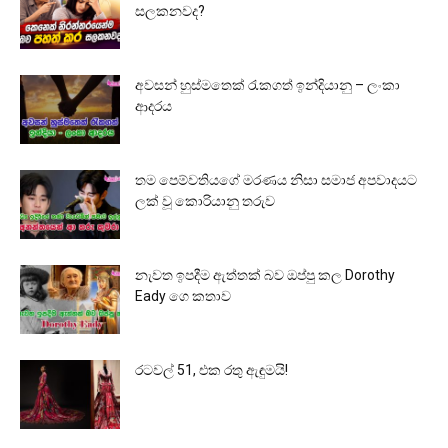
සලකනවද?
අවසන් හුස්මතෙක් රැකගත් ඉන්දියානු – ලංකා
ආදරය
තම පෙම්වතියගේ මරණය නිසා සමාජ අපවාදයට
ලක් වූ කොරියානු තරුව
නැවත ඉපදීම ඇත්තක් බව ඔප්පු කල Dorothy
Eady ගෙ කතාව
රටවල් 51, එක රතු ඇඳුමයි!