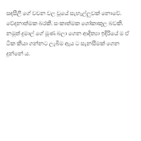
සඳසීලී ගේ වචන වල වූයේ සැහැල්ලුවක් නොවේ.
වේදනාත්මක බරකි. සංකාත්මක ශෝකාකූල බවකි.
නමුත් දුමාල් ගේ මූණ බලා ගෙන ආදිත්‍යා ඉදිරියේ ම ඒ
ටික කියා ගන්නට ලැබීම ඇය ට සැනසීමක් ගෙන
දුන්නේ ය.