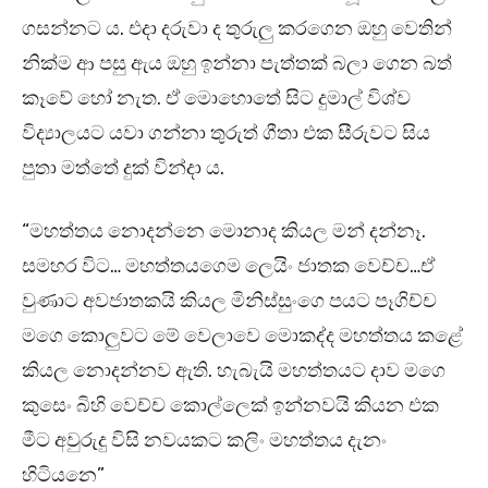
ගසන්නට ය. එදා දරුවා ද තුරුලු කරගෙන ඔහු වෙතින්
නික්ම ආ පසු ඇය ඔහු ඉන්නා පැත්තක් බලා ගෙන බත්
කෑවේ හෝ නැත. ඒ මොහොතේ සිට දුමාල් විශ්ව
විද්‍යාලයට යවා ගන්නා තුරුත් ගීතා එක සීරුවට සිය
පුතා මත්තේ දුක් වින්දා ය.
“මහත්තය නොදන්නෙ මොනාද කියල මන් දන්නෑ.
සමහර විට… මහත්තයගෙම ලෙයිං ජාතක වෙච්ච…ඒ
වුණාට අවජාතකයි කියල මිනිස්සුංගෙ පයට පෑගිච්ච
මගෙ කොලුවට මේ වෙලාවෙ මොකද්ද මහත්තය කළේ
කියල නොදන්නව ඇති. හැබැයි මහත්තයට දාව මගෙ
කුසෙං බිහි වෙච්ච කොල්ලෙක් ඉන්නවයි කියන එක
මීට අවුරුදු විසි නවයකට කලිං මහත්තය දැනං
හිටියනෙ”