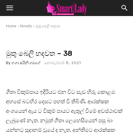
Home
Novels
මුතු බෙලි හදවත
මුතු බෙලි හදවත – 38
By
ගංගා ෂයිනි ගමගේ
නොවැම්බර් 8, 2021
ගීතා විකුම්පාය ඉදිරියට එන විට සැඩ හිරු කොළඹ
අහසේ බටහිර දෙසට පහත් වී තිබිණි. ආරක්ෂක
අංශයෙන් ඇය ට විකුම් පායට ඇතුල් වීමේ අවස්ථාවක්
ලැබුණේ නැත. නමුත් ගීතා ලෙහෙසියෙන් පසු බා
යන්නට සූදානම් වූයේ ද නැත. අන්තිමට ආරක්ෂක