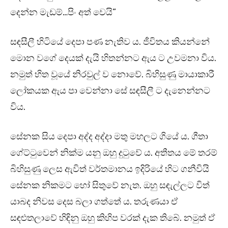
දෙන්න මැඩම්…පිං අත් වෙයි”
සඳසීලී හිටියේ දෙපා පණ නැතිව ය. ජීවිතය කියන්නේ
මොන වගේ දෙයක් දැයි හිතන්නට ඇය ට උවමනා විය.
නමුත් හිත වූයේ නිරවුල් ව නොවේ. බිහිසුණු මායාකාරී
ලෝකයක ඇය පා වෙන්නා සේ සඳසීලී ට දැනෙන්නට
විය.
සේනක සිය දෙපා අද්ද අද්දා මතු මහලට ගියේ ය. ගීතා
ගේට්ටුවෙන් නික්ම යනු ඔහු දුටුවේ ය. අතීතය මේ තරම්
බිහිසුණු ලෙස ඇවිත් වර්තමානය ඉදිරියේ හිට ගනීවියි
සේනක නිකමට හෝ සිතුවේ නැත. ඔහු සඳැල්ලට විත්
යාබද නිවස දෙස බලා ගත්තේ ය. තරුණයා ඒ
සඳළුතලාවේ හිඳිනු ඔහු කිහිප වරක් දැක තිබේ. නමුත් ඒ