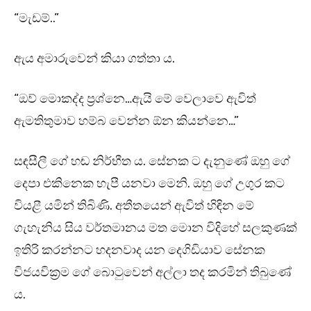
“මැඩම්..”
ඇය අමාරුවෙන් කියා ගත්තා ය.
“ඔව් මොකද්ද ප්‍රශ්නෙ…ඇයි මේ වෙලාවෙ ඇවිත්
ඇමතිතුමාව හම්බ වෙන්න ඕන කියන්නෙ…”
සඳසීලී ගේ හඬ නිර්භීත ය. සේනක ට දැනුණේ ඔහු ගේ
දෙපා එකිනෙක හැපී යනවා මෙනි. ඔහු ගේ උගුර කට
වියළී යමින් තිබිණි. අතීතයෙන් ඇවිත් හිඳින මේ
ගැහැනිය සිය වර්තමානය මත මොන විදිහේ සලකුණක්
ඉතිරි කරන්නට හදනවාද යන දෙගිඩියාව සේනක
විජයවික්‍රම ගේ බොටුවෙන් අල්ලා තද කරමින් තිබුණේ
ය.