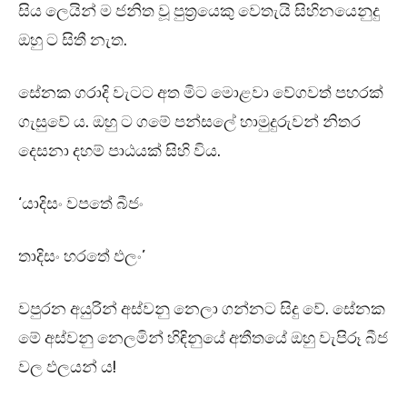
සිය ලෙයින් ම ජනිත වූ පුත්‍රයෙකු වෙතැයි සිහිනයෙනුදු
ඔහු ට සිතී නැත.
සේනක ගරාදි වැටට අත මිට මොළවා වේගවත් පහරක්
ගැසුවේ ය. ඔහු ට ගමේ පන්සලේ හාමුදුරුවන් නිතර
දෙසනා දහම් පාඨයක් සිහි විය.
‘යාදිසං වපතේ බීජං
තාදිසං හරතේ ඵලං’
වපුරන අයුරින් අස්වනු නෙලා ගන්නට සිදු වේ. සේනක
මේ අස්වනු නෙලමින් හිඳිනුයේ අතීතයේ ඔහු වැපිරූ බීජ
වල ඵලයන් ය!