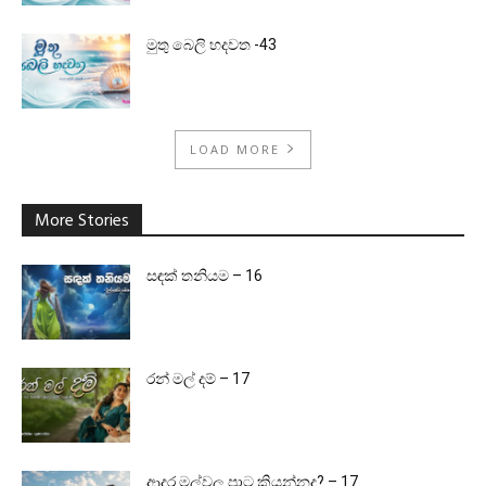
මුතු බෙලි හදවත -43
LOAD MORE
More Stories
සඳක් තනියම – 16
රන් මල් දම් – 17
ආදර මල්වල පාට කියන්නද? – 17