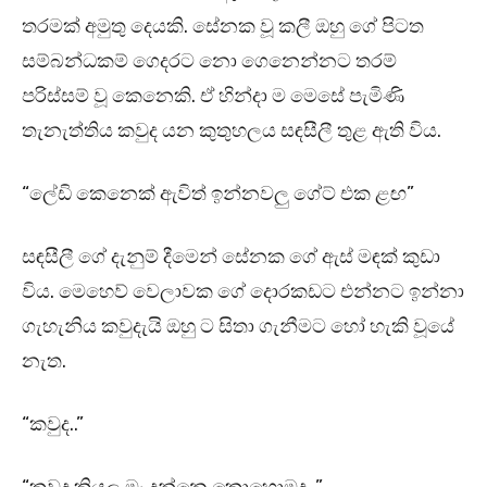
තරමක් අමුතු දෙයකි. සේනක වූ කලී ඔහු ගේ පිටත
සම්බන්ධකම් ගෙදරට නො ගෙනෙන්නට තරම්
පරිස්සම් වූ කෙනෙකි. ඒ හින්දා ම මෙසේ පැමිණි
තැනැත්තිය කවුද යන කුතුහලය සඳසීලී තුළ ඇති විය.
“ලේඩි කෙනෙක් ඇවිත් ඉන්නවලු ගේට් එක ළඟ”
සඳසීලී ගේ දැනුම් දීමෙන් සේනක ගේ ඇස් මඳක් කුඩා
විය. මෙහෙව් වෙලාවක ගේ දොරකඩට එන්නට ඉන්නා
ගැහැනිය කවුදැයි ඔහු ට සිතා ගැනීමට හෝ හැකි වූයේ
නැත.
“කවුද..”