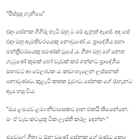
“පිස්සුද ගෑනියෙ”
එදා සේනක ගිගිරූ හැටි ඔහු ට මේ දැනුත් ඇසේ. අද සේ
එදා ඔහු ඇමතිවරයෙකු නොවුණේ ය. ප්‍රාදේශීය සභා
මන්ත්‍රීවරයෙකු පමණක් වූයේ ය. ගීතා ඔහු ගේ නෙත
ගැටුණේ කුමක් හෝ වැඩක් කර ගන්නට ප්‍රාදේශීය
සභාවට ආ වෙලාවක ය. කඩා හැලෙන ලස්සනක්
නොවුණාට, කුළෑටි කතක වූවාට, සේනක ගේ රැහැනට
ඇය හසු විය.
“ඔය ළමයව ළමා නිවාසෙකට දාන එකයි තියෙන්නෙ.
මං ඒ වැඩ කටයුතු ටික ලෑස්ති කරල දෙන්නං”
එවෙලේ ගීතා ට ඕන වුණේ සේනක ගේ මූණට කෙළ