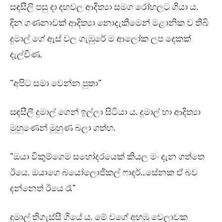
සඳසීලි පසු දා දහවල ආදිත්‍යා සමග රෝහලට ගියා ය.
දින ගණනාවක් ආදිත්‍යා නොදැකීමෙන් මළානික ව තිබි
දුමාල් ගේ ඇස් වල ගැඹුරේ ම ආලෝක ලප දෙකක්
දැල්විණ.
“අපිට සමා වෙන්න පුතා”
සඳසීලී දුමාල් ගෙන් ඉල්ලා සිටියා ය. දුමාල් හා ආදිත්‍යා
මුහුණෙන් මුහුණ බලා ගත්හ.
“ඔයා විකුම්ගෙම සහෝදරයෙක් කියල මං දැන ගත්තෙ
ඊයෙ. ඔයාගෙ බයෝලොජිකල් ෆාදර්…සේනක ඒ බව
දන්නෙත් ඊයෙ රෑ”
දුමාල් තිගැස්සී ගියේ ය. මේ වගේ අහඹු වෙලාවක