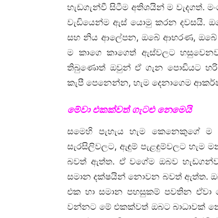
හැඩගැන්වී සිටීම අතිශයින් ම වැදගත්. 
වැඩියෙන්ම ඇස් යොමු කරන දවසයි. 
සහ නිය ආලේපන, ඔබේ ආභරණ, ඔබේ ගම
ම කාගෙ කාගෙත් ඇස්වලට හසුවෙනවාම
තිබුණොත් ඔවුන් ඒ ගැන පොඩියට හරි
කැපී පෙනෙන්න, හැම දෙනාගෙම ආකර්
මේවා එකක්වත් ගැටළු නෙමෙයි
සමෙහි පැහැය හැම කෙනෙකුගේ ම
සැරසිලිවලට, ඇඳුම් පැළඳුම්වලට හැම
බවත් ඇත්ත. ඒ වගේම ඔබව හැඩගන්වන
සමාන දක්ෂයින් නොවන බවත් ඇත්ත. 
එක හා සමාන පහසුකම් පවතින ඒවා න
වන්නට මේ එකක්වත් ඔබට බාධාවක් නෙව