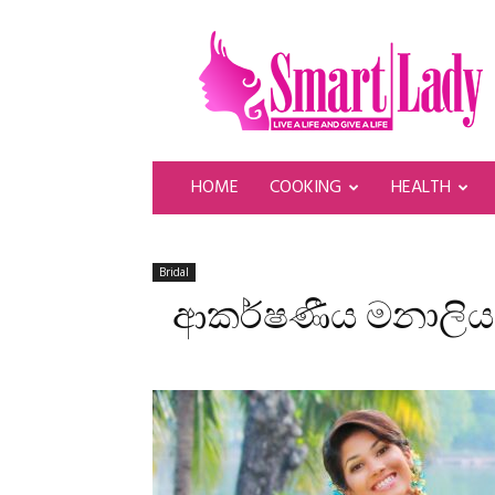
SmartLady
HOME
COOKING
HEALTH
Bridal
ආකර්ෂණීය මනාලි