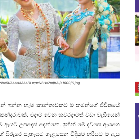
VMNhe5I/AAAAAAAADLw/wNBHa2mjhAI/s1600/6.jpg
න් ඉන්න හැම කාන්තාවකට ම තමන්ගේ ජීවිතයේ
කන්දරාවක්. එදාට වෙන කවරදාටත් වඩා වැඩියෙන්
 ඇයට උපදෙස් දෙන්නෙ. ඉතින් මේ දවසෙ ඇ‍යගෙ
ේ සිරුරෙ පැහැයට ගැළපෙන විදියට හරියට ම ඇය