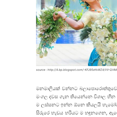
source : http://4.bp.blogspot.com/-KFJ95eYsWZ4/VV-Q
මනමාලියක් වන්නට බලාපොරොත්තුවෙ
මංගල දවස ගැන තියෙන්නෙ විශාල හීන 
ම ලස්සනට ඉන්න ඕනෙ කියලයි හැමෝම
සිරුරෙ හැඩය හරියට ම හඳුනගෙන, ඇග