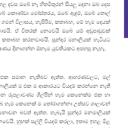
මංගල දවස ඔබේ නෑ හිතමිතුරන් සියලු දෙනා ඔබ දෙස
ඔබේ කොණ්ඩා මෝස්තරය, ඔබේ ඇඳුම්, ඔබේ තොල්
න් විලාසය, හැසිරීම, කතාබහ, මේ හැම දෙයක්
යි. ඒ විතරක් නෙවෙයි ඔබේ යම් අඩුපාඩුවක්
 කතාබහ කරනවාමයි. සුන්දර මනාලියක් හැටියට
ෂණය දිනාගන්න ඕනෑම යුවතියකට අපහසු නැහැ.
 එක සමාන නැතිබව ඇත්ත. ආභරණවලට, මල්
 මනාලියක් ම එක ම ආකාරයට වියදම් කරන්නෙ නැති
 රූපලාවණ්‍ය ශිල්පීන් හැම කෙනෙක්ම එක හා
ඔබ හැම කෙනෙක් ම තෝරාගන්නා උත්සව ශාලාවන්
ොවන බවත් ඇත්ත. හැබැයි සුන්දර මනමාලියක්
ෙයි. හුඟක් සල්ලි වියදම් කරලා, ඉතාම ඉහළ මිළ