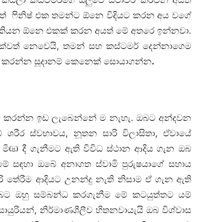
් ෆිනිෂ් එක තමන්ට ඕනෙ විදියට කරන අය වගේ
් කියන ඕනෙ එකක් කරන අයත් මේ අතරෙ ඉන්නවා.
වත් නෙවෙයි, තමන් සහ කස්ටමර් දෙන්නාගෙම
ට කරන්න සූදානම් කෙනෙක් සොයාගන්න
.
 කරන්න ඉඩ ලැබෙන්නේ ම නැහැ. ඔබට අන්දවන
ශරීර ස්වභාවය, නූතන සාරි විලාසිතා, ඒවායේ
, මිඏ දී ගැනීමට ඇති විවිධ ස්ථාන ආදිය ගැන ඔබ
යි. මේ සඳහා ඔබේ අනාගත ස්වාමි පුරුෂයාගේ සහාය
ාරි තේරීම ආදියට උනන්දු නැති නිසාම ඒ ගැන ඇති
ඔබට ඔහු සම්බන්ධ කරගැනීම මේ කටයුත්තට යම්
සොයුරියන්, නිර්මාණශීලීව හිතනවායැයි ඔබ විශ්වාස