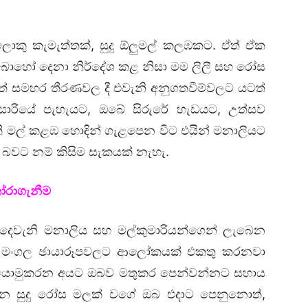
ොකු කැමැත්තක්, සුදු ඕලුමල් කලඹකට. ඒත් ඒක
ොහෝ දෙනා නිර්දේශ කළ නිසා මම ලිලී සහ රෝස
ටත් සමහර තීරණවල දී එවැනි අනුගතවීම්වලට යටත්
සාරියේ පැහැයට, ඔබේ සිරුරේ හැඩයට, උත්සව
 මල් කළඹ හොඳින් ගැළපෙන විට එයින් මනාලියට
වට නම් කිසිම සැකයක් නැහැ.
ෝරාගැනීම
ෙවැනි මනාලිය සහ මල්කුමාරියන්ගෙන් ලැබෙන
බේ මංගල ඡායාරූපවලට ආලෝකයක් එකතු කරනවා
 යොමුකරන අයට ඔබව මතුකර පෙන්වන්නට සහාය
ෙන ‍සුදු රෝස මලක් වගේ ඔබ එදාට පෙනුනොත්,