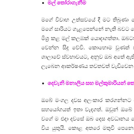
මල් තෝරාගැනීම
මගේ විවාහ උත්සවයේ දී මට තිබුණා ල
මගේ සාරියට ගැළපෙන්නේ නැති බවට බ
මිශ්‍ර කළ මල් කලඹක් යොදාගත්තා. ඔබ
වෙන්න සිදු වේවි. කොහොම වුණත් 
ශාලාවේ ස්වභාවයට, අනුව ඔබ අතේ ඇති
ලැබෙන ආකර්ෂණය තවතවත් වැඩිවෙන බ
දෙවැනි මනාලිය සහ මල්කුමාරියන් ත
ඔබේ මංගල දවස අලංකාර කරගන්නට ද
සහයෝගයත් ඉතා වැදගත්. ඔවුන් ඔ
වගේ ම එදා ද‍වසේ ඔබ දෙස අවධානය
විය යුතුයි. කොළ අතරෙ මතුවී පෙන