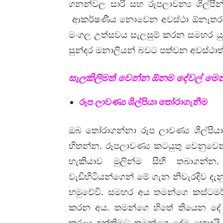
ගනන්වල සාරි සහ රූපලාවන්‍ය ශිල්පී
ආකර්ෂණීය නොවෙන අවස්ථා ඕනෑතරම් 
මංගල උත්සවය සැලසුම් කරන සමහර 
සුන්දර මනාලියන් බවට පත්වන අවස්ථාත
සැලකිලිමත් වෙන්න ඕනම දේවල් මෙ
රූප ලාවණ්‍ය ශිල්පියා තෝරාගැනීම
ඔබ තෝරාගන්නා රූප ලාවණ්‍ය ශිල්පිය
හිතන්න. රූපලාවණ්‍ය කටයුතු වෙනුවෙ
හැකියාව මුලින්ම සිහි තබාගන්න. 
වැඩිහිටියන්ගෙන් මේ ගැන නිවැරදිව දැන
හමුවේවි. සමහර අය තමන්ගෙ කස්ටමර්ග
කරන අය. තමන්ගෙ හිතේ තියෙන දේ
කරලා අන්තිමට තමන්ගෙ දේම හොඳයි 