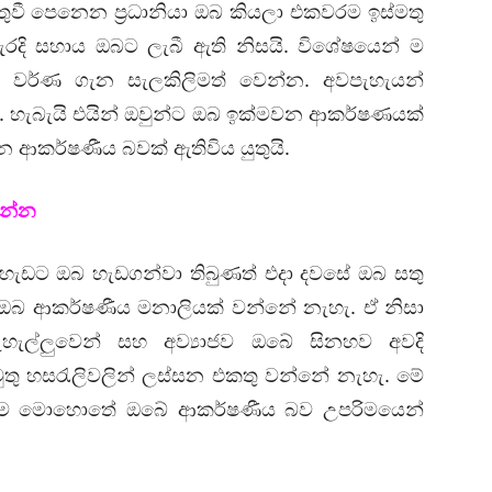
ුවී පෙනෙන ප්‍රධානියා ඔබ කියලා එකවරම ඉස්මතු
දි සහාය ඔබට ලැබී ඇති නිසයි. විශේෂයෙන් ම
 වර්ණ ගැන සැලකිලිමත් වෙන්න. අවපැහැයන්
න. හැබැයි එයින් ඔවුන්ට ඔබ ඉක්මවන ආකර්ෂණයක්
ආකර්ෂණීය බවක් ඇතිවිය යුතුයි.
ෙන්න
ැඩට ඔබ හැඩගන්වා තිබුණත් එදා දවසේ ඔබ සතු
 ඔබ ආකර්ෂණීය මනාලියක් වන්නේ නැහැ. ඒ නිසා
සැහැල්ලුවෙන් සහ අව්‍යාජව ඔබේ සිනහව අවදි
තු හසරැලිවලින් ලස්සන එකතු වන්නේ නැහැ. මේ
ගත්ම මොහොතේ ඔබේ ආකර්ෂණීය බව උපරිමයෙන්