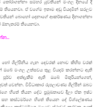
න් තෝරාගන්නා සමහර යුවතියන් මංගල දිනයේ දී
තියෙනවා. ඒ වගේම ඉතාම අඩු වියදමින් සරලව
යුවතියන් බොහෝ දෙනාගේ ආකර්ෂණය දිනාගන්නා
් ඕනෑතරම් තියෙනවා.
න්න…
ා හෝ ශිල්පිනිය ගැන දෙවරක් නොව කිහිප වරක්
න් ඔබේ මංගල උත්සවය තුළ වියදම් කරන්නට ඇති
‍පූර්ව අත්දැකීම් ඇති ඔබේ මිතුරියන්ගෙන්,
ුවත් වෙන්න. විවිධාකාර රූපලාවණ්‍ය ශිල්පීන් ඔබට
ෙ හිතේ තියන දේට ප්‍රමුඛතාවෙ දීලා ඒක ඉෂ්ට
 සහ කස්ටමර්ගෙ හිතේ තියෙන දේ විශ්ලේෂණය
කියලා කස්ටමර්ගෙ ඔලුවෙ ස්ථාවර කරවන අයත්