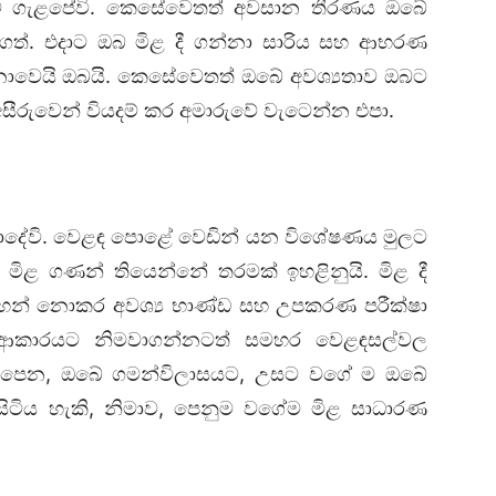
 ගැළපේවි. කෙසේවෙතත් අවසාන තීරණය ඔබේ
වැදගත්. එදාට ඔබ මිළ දී ගන්නා සාරිය සහ ආභරණ
නොවෙයි ඔබයි. කෙසේවෙතත් ඔබේ අවශ්‍යතාව ඔබට
ීරුවෙන් වියදම් කර අමාරුවේ වැටෙන්න එපා.
දේවි. වෙළඳ පොළේ වෙඩින් යන විශේෂණය මුලට
ිළ ගණන් තියෙන්නේ තරමක් ඉහළිනුයි. ‍මිළ දී
සඳහන් නොකර අවශ්‍ය භාණ්ඩ සහ උපකරණ පරීක්ෂා
 ආකාරයට නිමවාගන්නටත් සමහර වෙළඳසල්වල
ැළපෙන, ඔබේ ගමන්විලාසයට, උසට වගේ ම ඔබේ
ටිය හැකි, නිමාව, පෙනුම වගේම මිළ සාධාරණ