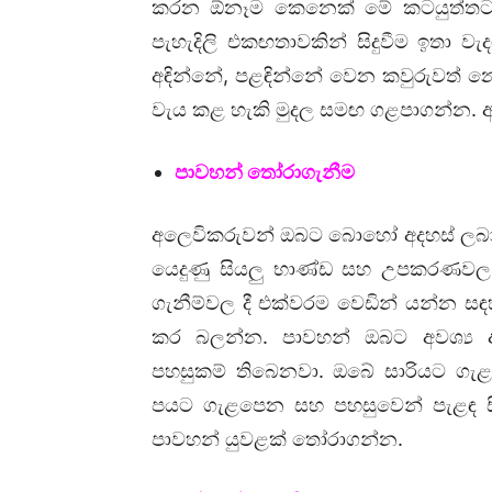
කරන ඕනෑම කෙනෙක් මේ කටයුත්තට
පැහැදිලි එකඟතාවකින් සිදුවීම ඉතා 
අඳින්නේ, පළඳින්නේ වෙන කවුරුවත් 
වැය කළ හැකි මුදල සමඟ ගළපාගන්න. අස
පාවහන් තෝරාගැනීම
අලෙවිකරුවන් ඔබට බොහෝ අදහස් ලබා
යෙදුණු සියලු භාණ්ඩ සහ උපකරණවල ම
ගැනීම්වල දී එක්වරම වෙඩින් යන්න 
කර බලන්න. පාවහන් ඔබට අවශ්‍ය
පහසුකම් තිබෙනවා. ඔබේ සාරියට ග
පයට ගැළපෙන සහ පහසුවෙන් පැළඳ සි
පාවහන් යුවළක් තෝරාගන්න.