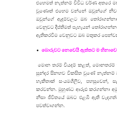
එහෙමත් නැත්නම් විවිධ වර්ණ අතරෙ මත
වුණොත් එහෙම වන්නේ ඔවුන්ගේ නිවැර
ඔවුන්ගේ ඇඳුම්වලට ඔබ තෝරාගන්නා
වෙනුවට දීප්තිමත් පැහැයන් තෝරාගන්
ඇතිකරවීම වෙනුවට ඔබ මතුකර පෙන්වන 
බොරුවට නෙවෙයි ඇත්තට ම හිනාව
මොන තරම් වියදම් කළත්, මොනතරම් හ
සුන්දර සිනහව විකසිත වුණේ නැත්නම්
හැකිතාක් සංයමශීලීව, පහසුවෙන්, 
කරවන්න. මුහුණට ආරූඪ කරගන්නා අමු
නිසා ජීවිතයේ ඔබට එළඹී ඇති වැද
පවත්වාගන්න.