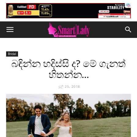
Bridal
බඳින්න හදිස්සි ද? මේ ගැනත්
හිතන්න…
ජූලි 25, 2018