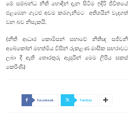
මේ සම්බන්ධ නීති හොඳින් දැන සිටීම ඉදිරි ජීවිතයේ
එළඹෙන ගැටළු අවම කරගැනීමට අතිශයින් වැදගත්
වන බව නිසැකයි.
(නීති ආධාර කොමිසන් සභාවේ නීතීඥ සජීවනී
අබේකෝන් මහත්මිය විසින් රූකළණ මාසික සඟරාවට
ලබා දී ඇති තොරතුරු ඇසුරින් මෙම ලිපිය සකස්
කෙරිණි)
Facebook
Twitter