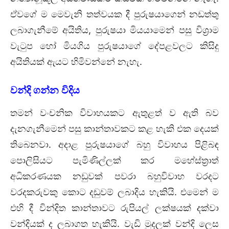
ඒවගේ ම මෙවැනි තත්වයක දී පුරුෂයාගෙන් නඩත්තු
ලබාගැනීමේ අයිතිය, පුරුෂයා මියයාමෙන් පසු විශ්‍රාම
වැටුප හෝ මියගිය පුරුෂයාගේ දේපළවලට කිසිදු
අයිතියක් ඇයට හිමිවන්නේ නැහැ.
වන්දි ගන්න විදිය
තමන් වංචනික විවාහයකට ඇතුළත් ව ඇති බව
දැනගැනීමෙන් පසු කාන්තාවකට කළ හැකි එක දෙයක්
තිබෙනවා. අදාළ පුරුෂයාගේ බහු විවාහය පිළිබඳ
පොලිසියට පැමිණිල්ලක් කර මහේස්ත්‍රාත්
අධිකරණයක නඩුවක් පවරා බහුවිවාහ වරදට
වරදකරුවකු කොට දඩුවම් ලබාදිය හැකියි. එමෙන් ම
එහි දී වින්දිත කාන්තාවට රුපියල් ලක්ෂයක් දක්වා
වන්දියක් ද ලබාගත හැකියි. වැඩි මුදලක් වන්දි ලෙස