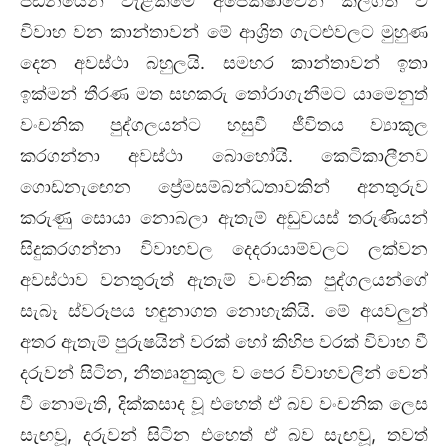
පීඩනයෙන් වැළකීමේ අපේක්ෂාවෙන් කල්ගත වී
විවාහ වන කාන්තාවන් මේ ආශ්‍රිත ගැටළුවලට මුහුණ
දෙන අවස්ථා බහුලයි. සමහර කාන්තාවන් ඉතා
ඉක්මන් තීරණ මත සහකරු තෝරාගැනීමට යාමෙනුත්
වංචනික පුද්ගලයන්ට හසුවී ජීවිතය ව්‍යාකූල
කරගන්නා අවස්ථා බොහෝයි. කෙටිකාලීනව
ගොඩනැඟෙන ප්‍රේමසම්බන්ධතාවකින් අනතුරුව
කරුණු සොයා නොබලා ඇතැම් අඩුවයස් තරුණියන්
සිදුකරගන්නා විවාහවල දෙදරායාම්වලට ලක්වන
අවස්ථාව වනතුරුත් ඇතැම් වංචනික පුද්ගලයන්ගේ
සැබෑ ස්වරූපය හඳුනාගත නොහැකියි. මේ අයවලුන්
අතර ඇතැම් පුරුෂයින් වරක් හෝ කිහිප වරක් විවාහ වී
දරුවන් සිටින, නීත්‍යෘනුකූල ව පෙර විවාහවලින් වෙන්
වී නොමැති, දික්කසාද වූ එහෙත් ඒ බව වංචනික ලෙස
සැඟවූ, දරුවන් සිටින එහෙත් ඒ බව සැඟවූ, තවත්