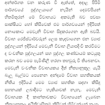
අන්තර්ගත වන කරුණ වී ඇත්තේ, අදාළ පිරිමි
පාර්ශවයේ පුද්ගලයාගේ නෑයින් දෙමව්පියන්
හිතමිතුරන් මේ විවාහයට අකමැති බව පවසා
සාක්ෂියට හෝ කිසිවෙක් එම පාර්ශවයෙන් ඉදිරිපත්
නොකොට මෙවැනි විවාහ සිදුකරගෙන ඇති බවයි.
විවාහ රෙජිස්ටාර්වරුන් ලෙස කැඳවාගෙන එන ව්‍යාජ
පුද්ගලයන් ඉදිරියේ මෙවැනි විවාහ ලියාපදිංචි කරවීමට
ද වංචනික පුද්ගලයන් සහ පුද්ගල කණ්ඩායම් කටයුතු
කරන බව මෙම පැමිණිලි හරහා තහවුරු වී තිබෙනවා.
මෙවැනි වංචනික විවාහයකය දීත් නීත්‍යානූකූල යැයි
බැලූ බැල්මට පෙනෙන අන්දමේ විවාහ සහතිකයක්
නීතිය ඉදිරියේ මෙම ව්‍යාජ සහතික සඳහා කිසිදු
සහනයක් ලබාදීමට හැකියාවක් නැහැ. මෙවැනි
විවාහයක දී කාන්තාවකට විවාහයෙන් ලැබෙන
නීත්‍යානූකූල අයිතිවාසිකම් කිසිවක් හිමිවන්නේ නැහැ.