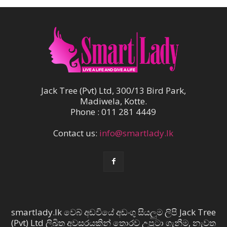
Jack Tree (Pvt) Ltd, 300/13 Bird Park,
Madiwela, Kotte.
Phone : 011 281 4449
Contact us:
info@smartlady.lk
smartlady.lk වෙබ් අඩවියේ අඩංගු සියලුම ලිපි Jack Tree
(Pvt) Ltd ලිඛිත අවසරයකින් තොරව උපුටා ගැනීම, නැවත