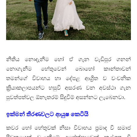
නීතිය නොදැනීම හෝ ඒ ගැන වැඩිපුර ගනන්
නොගැනීම හේතුවෙන් බොහෝ කාන්තාවන්
තමන්ගේ විවාහය හා දේපළ ආශ්‍රිත ව වංචනික
ක්‍රියාකලාපයන්ට හසුවී අසරණ වන අවස්ථා ගැන
පුවත්පත්වල ඕනෑතරම් සිදුවීම් අසන්නට ලැබෙනවා.
ඉක්මන් තීරණවලට ආයුෂ කෙටියි
කවර හෝ හේතුවක් නිසා විවාහය ප්‍රමාද වී සමාජ