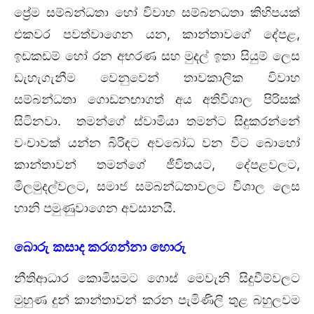
ප්‍රේම සම්බන්ධතා හෝ විවාහ සම්බනධතා කිහිපයක්
එකවර පවත්වාගෙන යන, කාන්තාවගේ දේපළ,
ඉඩකඩම් හෝ රන අභරණ සහ මුදල් ඉතා සියුම් ලෙස
ඩැහැගැනීම වෙනුවෙන් තාවකාලික විවාහ
සම්බන්ධතා ගොඩනඟාගත් අය අතිවිශාල පිරිසක්
සිටිනවා. තමන්ගේ ස්වාමියා තමන්ට සිදුකරන්නේ
වංචාවක් යන්න බිරිඳට අවබෝධ වන විට බොහෝ
කාන්තාවන් තමන්ගේ ජීවිතයට, දේපළවලට,
මිලමුදල්වලට, සමාජ සම්බන්ධතාවලට විශාල ලෙස
හානි පමුණුවාගෙන අවසානයි.
බොරු කසාද කරගන්නා හොරු
නීතිආධාර කොමිසමට ගොස් මෙවැනි සිදුවීම්වලට
මුහුණ දුන් කාන්තාවන් කරන පැමිණිලි තුළ බහුලවම