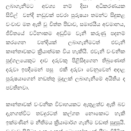
ලබාගැනීමට අවශ්‍ය නම් දිසා අධිකරණයක
සිවිල් වන්දි නඩුවක් පවරා පුරුෂයා තමන්ට සිදුකළ
වංචාව මත ඇති වූ චිත්ත පීඩාව, සමාජයීය අවමානය,
ජීවිතයේ වටිනාකම අඩුවීම වැනි කරුණු පදනම්
කරගෙන වන්දියක් ලබාගැනීමටත් එවැනි
කාන්තාවකට ක්‍රියාත්මක විය හැකියි. එවැනි වංචනික
පුද්ගලයෙකුට දාව දරුවකු පිළිසිඳගෙන තිබුණොත්
දරුවා ඉපදීමෙන් පසු එකී දරුවා වෙනුවෙන් අදාළ
පුරුෂයාගෙන් නඩත්තු මුදලක් ලබාගැනීමේ අයිතිය ද
පවතිනවා.
කාන්තාවක් වංචනික විවාහයකට ඇතුළත්ව ඇති බව
දැනගත්විට තවදුරටත් කල්ගත නොකොට හැකි
ඉක්මණින් ම නීතිමය ක්‍රියාමාර්ග ගැනීම වඩාත් සුදුසුයි.