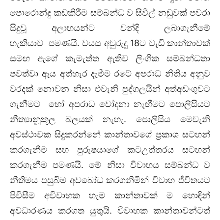
පොරොන්දු කඩකිරීම සම්බන්ධ ව සිවිල් නඩුවක් පවරා
සිදුවූ අලාභයන්ට වන්දි ලබාගැනීමේ
හැකියාව පමණයි. වයස අවුරුදු 18ට වැඩි කාන්තාවක්
සමඟ ඇගේ කැමැත්ත ඇතිව ලිංගික සම්බන්ධතා
පවත්වා ඇය අත්හැර දැමීම රටේ අපරාධ නීතිය අනුව
වරදක් නොවන නිසා එවැනි පුද්ගලයින් අත්අඩංගුවට
ගැනීමට හෝ අපරාධ චෝදනා නැඟීමට පොලිසියට
නීත්‍යානූකූල බලයක් නැහැ. පොලිසිය මෙවැනි
අවස්ථාවක සිදුකරන්නේ කාන්තාවගේ ප්‍රකාශ සටහන්
කරගැනීම සහ පුරුෂයාගේ කටඋත්තරය සටහන්
කරගැනීම පමණයි. මේ නිසා විවාහය සම්බන්ධ ව
නීතිමය පසුබිම අවබෝධ කරගනිමින් විවාහ ජීවිතයට
පිවිසීම අවිවාහක හැම කාන්තාවක් ම හොඳින්
අවධාරණය කරගත යුතුයි. විවාහක කාන්තාවන්ටත්