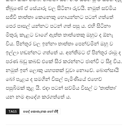
තිබුණේ ඒ සේයාරූ වල සිටිනා රුවයි. නමුත් සව්මිය
සජීවී තාත්තා කෙනෙකු හොයන්නට පටන් ගත්තේ
පෙර පාසල් යන්නට පටන් ගත් පසු ය. එහි සිටිනා
මිතුරු කැළට වාගේ ඇත්ත තාත්තෙකු ඔහුට ද ඕනෑ
විය. පින්තූර වල ඉන්නා තාත්තා පෙන්වමින් ඔහු ව
ඉල්ලා හඬන්නට ගත්තේ ය. අන්තිමට ඒ පින්තූර රාමු ද
පරණ බඩු කබඩ් එකේ සිර කරන්නට ජාන්වී ට සිදු විය.
නමුත් ඉන් ලොකු යහපතක් වූවා නොවේ. බොන්සායි
බෝ පැළය ද සමගින් විසල් පැමිණියේ එහෙව්
පසුබිමක් තුළ යි. එදා පටන් සව්මිය විසල් ට ‘තාත්තා’
යන නම ආදේශ කරගත්තේ ය.
TAGS
හදේ කොතැනක හෝ හිඳී