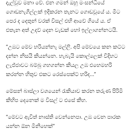
දැල්වුව මනා වේ. එන ගමන් ඔහු මංසන්ධියේ
ගොඩනැගිල්ලක් ඉදිකරන තැනට ගොඩවූයේ ය. මීට
පෙර ද දෙතුන් වරක් විසල් එහි ආවේ ගියේ ය. ඒ
එතැන අත් උදව් දෙන වැඩක් හෝ ඉල්ලාගන්නටයි.
“උඹට මේව හරියන්නෑ මල්ලි. අපි මේවයෙ කන කට්ට
දන්න නිසයි කියන්නෙ. හැබැයි කොල්ලෙක් විදිහට
ලැජ්ජාවට බම්බු ගහගන්න කියල උඹ එහෙමහරි
කරන්න හිතුව එකට රෙස්පෙක්ට් හරිද…”
මේසන් බාස්ලා වශයෙන් රැකියාව කරන තරුණ පිරිමි
කිහිප දෙනෙක් ම විසල් ට එසේ කීහ.
“මේවට ඇවිත් නාස්ති වෙන්නෙපා. උඹ වෙන පාරක
යන්න ඕන මිනිහෙක්”