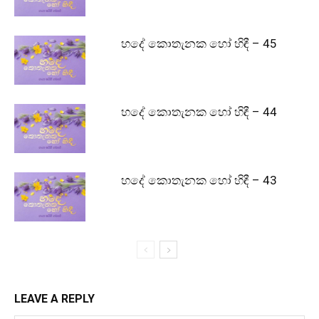
හදේ කොතැනක හෝ හිඳී – 45
හදේ කොතැනක හෝ හිඳී – 44
හදේ කොතැනක හෝ හිඳී – 43
LEAVE A REPLY