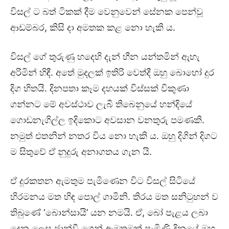
විසල් ට බත් ටිකක් දීම වෙනුවෙන් සේනක පෙන්වූ
ආඩම්බර, කිසි දා අමතක කළ නො හැකි ය.
විසල් ගේ තුරුණු හදෙහි දැන් හීන යන්තමින් ඇහැ
අරිමින් හිඳී. අතේ මුදලක් ඉතිරි වෙත්දී ඔහු බොහෝ දුර
දිග හිතයි. දිනපතා කෑම දහයක් විස්සක් විකුණා
ගන්නට මේ අවස්ථාව ලැබී තිබෙනුයේ හන්දියේ
ගොඩනැගිල්ල ඉදිකොට අවසාන වනතුරු පමණකි.
නමුත් එතනින් නතර විය නො හැකි ය. ඔහු දිගින් දිගට
ම සිතුවේ ඒ නුදුරු අනාගතය ගැන යි.
ඒ දුරකතන ඇමතුම පැමිණෙන විට විසල් සිටියේ
හිරමනය මත හිඳ පොල් ගාමිනි. තිරය මත සනිටුහන් ව
තිබුණේ ‘බොන්සායි’ යන නමයි. ඒ, බෝ පැළය ලබා
දෙන ලෙස ජාන්වී ගෙන් ඇමතුමක් පැමිණි දිනයේ ඔහු