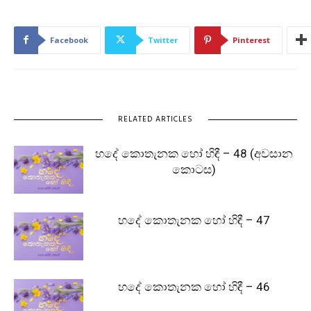
Facebook
Twitter
Pinterest
RELATED ARTICLES
හදේ කොතැනක හෝ හිඳී – 48 (අවසාන
කොටස)
හදේ කොතැනක හෝ හිඳී – 47
හදේ කොතැනක හෝ හිඳී – 46