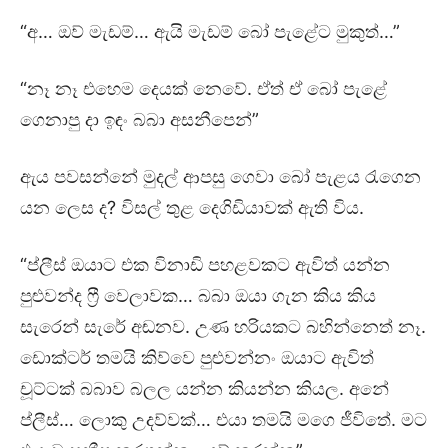
“අ… ඔව් මැඩම්… ඇයි මැඩම් බෝ පැළේට මුකුත්…”
“නෑ නෑ එහෙම දෙයක් නෙවේ. ඒත් ඒ බෝ පැළේ
ගෙනාපු දා ඉඳං බබා අසනීපෙන්”
ඇය පවසන්නේ මුදල් ආපසු ගෙවා බෝ පැළය රැගෙන
යන ලෙස ද? විසල් තුළ දෙගිඩියාවක් ඇති විය.
“ප්ලීස් ඔයාට එක විනාඩි පහළවකට ඇවිත් යන්න
පුළුවන්ද ෆ්‍රී වෙලාවක… බබා ඔයා ගැන කිය කිය
සැරෙන් සැරේ අඬනව. උණ හරියකට බහින්නෙත් නෑ.
ඩොක්ටර් තමයි කිව්වෙ පුළුවන්නං ඔයාට ඇවිත්
චූට්ටක් බබාව බලල යන්න කියන්න කියල. අනේ
ප්ලීස්… ලොකු උදව්වක්… එයා තමයි මගෙ ජීවිතේ. මට