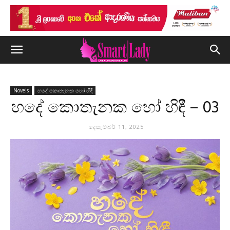
Novels
හදේ කොතැනක හෝ හිඳී
හදේ කොතැනක හෝ හිඳී – 03
දෙසැම්බර් 11, 2025