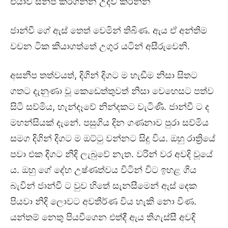
එයාව සනීප කරගන්න උදව් කරන්න”
ජාන්වී ගේ ඇස් තෙත් වෙමින් තිබිණ. ඇය ඒ අන්තිම
වචන ටික කියාගත්තේ උගුර යටින් අසීරුවෙනි.
අසනීප තත්වයත්, දිගින් දිගට ම හැඬීම නිසා සිතට
ගතට දැනුණා වූ කෙඩෙත්තුවත් නිසා වෙහෙසට පත්ව
සිටි සව්මිය, හැන්දෑවේ නින්දකට වැටිණි. ජාන්වී ට ද
මහන්සියක් දැනේ. පසුගිය දින ගණනාව පුරා සව්මිය
සමග දිගින් දිගට ම ඔට්ටු වන්නට සිදු විය. ඔහු රාත්‍රියේ
පවා එක දිගට නිදි ලැබුවේ නැත. වරින් වර අවදි වූයේ
ය. ඔහු ගේ දේහ උෂ්ණත්වය විටින් විට ඉහළ ගිය
බැවින් ජාන්වී ට වුව හිතේ සැනසීමෙන් ඇස් දෙක
පියවා නිදි ලොවට අවතීර්ණ විය හැකි නො විණ.
යන්තම් නෙතු පියවීගෙන එත්දී ඇය තිගැස්සී අවදි