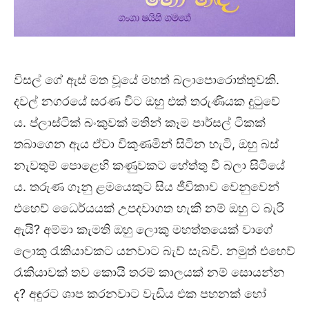
විසල් ගේ ඇස් මත වූයේ මහත් බලාපොරොත්තුවකි.
දවල් නගරයේ සරණ විට ඔහු එක් තරුණියක දුටුවේ
ය. ප්ලාස්ටික් බංකුවක් මතින් කෑම පාර්සල් ටිකක්
තබාගෙන ඇය ඒවා විකුණමින් සිටින හැටි, ඔහු බස්
නැවතුම් පොළෙහි කණුවකට හේත්තු වී බලා සිටියේ
ය. තරුණ ගෑනු ළමයෙකුට සිය ජීවිකාව වෙනුවෙන්
එහෙව් ධෛර්යයක් උපදවාගත හැකි නම් ඔහු ට බැරි
ඇයි? අම්මා කැමති ඔහු ලොකු මහත්තයෙක් වාගේ
ලොකු රැකියාවකට යනවාට බැව් සැබවි. නමුත් එහෙව්
රැකියාවක් තව කොයි තරම් කාලයක් නම් සොයන්න
ද? අඳුරට ශාප කරනවාට වැඩිය එක පහනක් හෝ