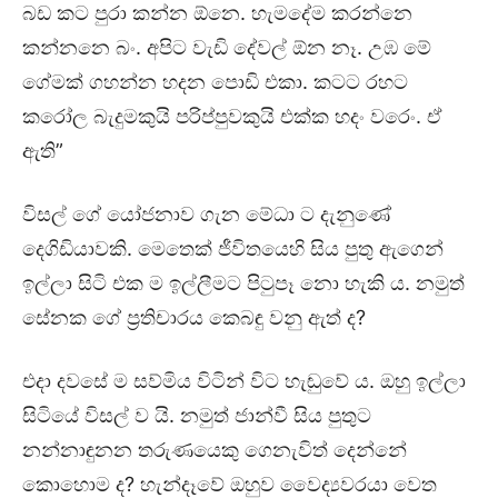
බඩ කට පුරා කන්න ඕනෙ. හැමදේම කරන්නෙ
කන්නනෙ බං. අපිට වැඩි දේවල් ඕන නෑ. උඹ මේ
ගේමක් ගහන්න හදන පොඩි එකා. කටට රහට
කරෝල බැදුමකුයි පරිප්පුවකුයි එක්ක හදං වරෙං. ඒ
ඇති”
විසල් ගේ යෝජනාව ගැන මේධා ට දැනුණේ
දෙගිඩියාවකි. මෙතෙක් ජීවිතයෙහි සිය පුතු ඇගෙන්
ඉල්ලා සිටි එක ම ඉල්ලීමට පිටුපෑ නො හැකි ය. නමුත්
සේනක ගේ ප්‍රතිචාරය කෙබඳු වනු ඇත් ද?
එදා දවසේ ම සව්මිය විටින් විට හැඬුවේ ය. ඔහු ඉල්ලා
සිටියේ විසල් ව යි. නමුත් ජාන්වී සිය පුතුට
නන්නාඳුනන තරුණයෙකු ගෙනැවිත් දෙන්නේ
කොහොම ද? හැන්දෑවේ ඔහුව වෛද්‍යවරයා වෙත