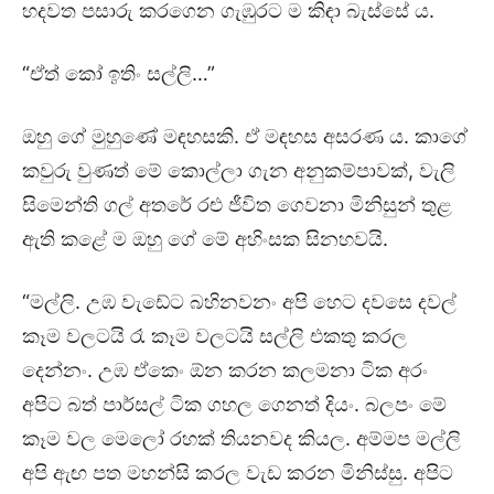
හදවත පසාරු කරගෙන ගැඹුරට ම කිඳා බැස්සේ ය.
“ඒත් කෝ ඉතිං සල්ලි…”
ඔහු ගේ මුහුණේ මඳහසකි. ඒ මඳහස අසරණ ය. කාගේ
කවුරු වුණත් මේ කොල්ලා ගැන අනුකම්පාවක්, වැලි
සිමෙන්ති ගල් අතරේ රළු ජීවිත ගෙවනා මිනිසුන් තුළ
ඇති කළේ ම ඔහු ගේ මේ අහිංසක සිනහවයි.
“මල්ලි. උඹ වැඩේට බහිනවනං අපි හෙට දවසෙ දවල්
කෑම වලටයි රෑ කෑම වලටයි සල්ලි එකතු කරල
දෙන්නං. උඹ ඒකෙං ඕන කරන කලමනා ටික අරං
අපිට බත් පාර්සල් ටික ගහල ගෙනත් දියං. බලපං මේ
කෑම වල මෙලෝ රහක් තියනවද කියල. අම්මප මල්ලි
අපි ඇඟ පත මහන්සි කරල වැඩ කරන මිනිස්සු. අපිට