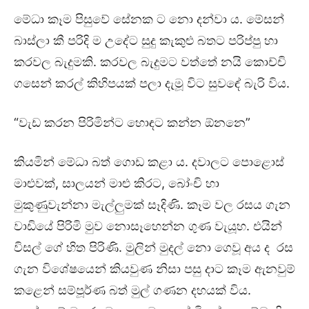
මේධා කෑම පිසුවේ සේනක ට නො දන්වා ය. මේසන්
බාස්ලා කී පරිදි ම උදේට සුදු කැකුළු බතට පරිප්පු හා
කරවල බැදුමකි. කරවල බැදුමට වත්තේ නයි කොච්චි
ගසෙන් කරල් කිහිපයක් පලා දැමූ විට සුවඳේ බැරි විය.
“වැඩ කරන පිරිමින්ට හොඳට කන්න ඕනනෙ”
කියමින් මේධා බත් ගොඩ කළා ය. දවාලට පොළොස්
මාළුවක්, සාලයන් මාළු කිරට, බෝංචි හා
මුකුණුවැන්නා මැල්ලුමක් සෑදිණි. කෑම වල රසය ගැන
වාඩියේ පිරිමි මුව නොසෑහෙන්න ගුණ වැයූහ. එයින්
විසල් ගේ හිත පිරිණි. මුලින් මුදල් නො ගෙවූ අය ද රස
ගැන විශේෂයෙන් කියවුණ නිසා පසු දාට කෑම ඇනවුම්
කළෙන් සම්පූර්ණ බත් මුල් ගණන දහයක් විය.