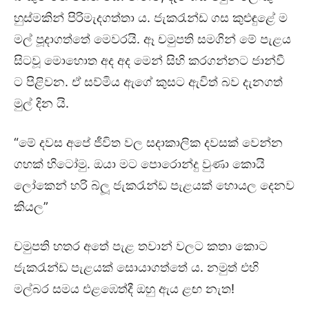
හුස්මකින් පිරිමැදගත්තා ය. ජැකරැන්ඩ ගස කුළුඳුළේ ම
මල් පූදාගත්තේ මෙවරයි. ඈ චමුපති සමගින් මේ පැළය
සිටවූ මොහොත අද අද මෙන් සිහි කරගන්නට ජාන්වී
ට පිළිවන. ඒ සව්මිය ඇගේ කුසට ඇවිත් බව දැනගත්
මුල් දින යි.
“මේ දවස අපේ ජීවිත වල සදාකාලික දවසක් වෙන්න
ගහක් හිටෝමු. ඔයා මට පොරොන්දු වුණා කොයි
ලෝකෙන් හරි බ්ලූ ජැකරැන්ඩ පැළයක් හොයල දෙනව
කියල”
චමුපති හතර අතේ පැළ තවාන් වලට කතා කොට
ජැකරැන්ඩ පැළයක් සොයාගත්තේ ය. නමුත් එහි
මල්බර සමය එළඹෙත්දී ඔහු ඇය ළඟ නැත!