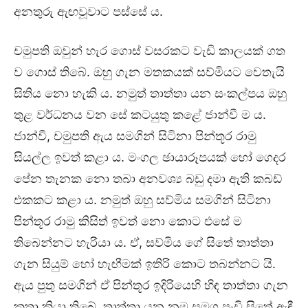
අනතුරු ඇඟවූවාට පස්සේ ය.
චමුපති ඔවුන් හැර ගොස් වසරකට වැඩි කාලයක් ගත
ව ගොස් තිබේ. ඔහු ගැන මතකයක් සව්මියට වෙතැයි
සිතිය නො හැකි ය. නමුත් තාත්තා යන සංකල්පය ඔහු
තුළ වර්ධනය වන සේ කටයුතු කළේ ජාන්වී ම ය.
ජාන්වී, චමුපති ඇය සමගින් සිටිනා පින්තූර රාමු
සියල්ල ඉවත් කළා ය. මංගල ඡායාරූපයක් හෝ ගෙදර
පේන තැනක නො තබා අනවශ්‍ය බඩු දමා ඇති කබඩ්
එකකට කළා ය. නමුත් ඔහු සව්මිය සමගින් සිටිනා
පින්තූර රාමු කිසිත් ඉවත් නො කොට එසේ ම
තිබෙන්නට හැරියා ය. ඒ, සව්මිය ගේ සිතේ තාත්තා
ගැන සියුම් හෝ හැඟීමක් ඉතිරි කොට තබන්නට යි.
ඇය පුතු සමගින් ඒ පින්තූර ඉදිරියෙහි හිඳ තාත්තා ගැන
කතා කියා තිබේ. තාත්තා යන නම සමග පුංචි සිතේ ඇඳී