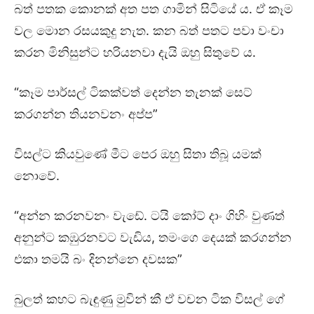
බත් පතක කොනක් අත පත ගාමින් සිටියේ ය. ඒ කෑම
වල මොන රසයකුදු නැත. කන බත් පතට පවා වංචා
කරන මිනිසුන්ට හරියනවා දැයි ඔහු සිතුවේ ය.
“කෑම පාර්සල් ටිකක්වත් දෙන්න තැනක් සෙට්
කරගන්න තියනවනං අප්ප”
විසල්ට කියවුණේ මීට පෙර ඔහු සිතා තිබූ යමක්
නොවේ.
“අන්න කරනවනං වැඩේ. ටයි කෝට් දාං ගිහිං වුණත්
අනුන්ට කඹුරනවට වැඩිය, තමංගෙ දෙයක් කරගන්න
එකා තමයි බං දිනන්නෙ දවසක”
බුලත් කහට බැඳුණු මුවින් කී ඒ වචන ටික විසල් ගේ