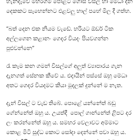
හැන්දෑවේ මහරගම පොළට ගොස් විසල් හා මේධා දින
දෙකකට සෑහෙන්නට එළවලු හාල් පහේ මිල දී ගත්හ.
“බත් දෙන එක නියම වැඩේ. හරියට ඕඩර් ටික
අල්ලගෙන කළානං ගෙදර වියදං පියවගන්න
පුළුවන්නෙ”
රෑ කෑම කන ගමන් විසල්ගේ අලුත් ව්‍යාපාරය ගැන
දැනගත් සේනක කීවේ ය. එදායින් පස්සේ ඔහු මේධා
අතට ගෙදර වියදමට කියා මුදලක් දුන්නේ ම නැත.
දැන් විසල් ට වැඩ තිබේ. පොළේ යන්නේත් බඩු
ගේන්නේත් ඔහු ය. උයත්දී පොල් ගාන්නේත් ළිපට දර
ලං කරන්නේත් ඔහු ය. සමහර වෙලාවට අම්මාට
කොළ මිටි සුද්ධ කොට සෝදා දෙන්නේ පවා ඔහු ය.