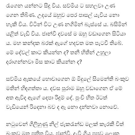
රැගෙන යන්නට සිදු විය. සව්මිය ට සහලවා උණ
ගෙන තිබිණ. උදයේ ඔහුව පෙර පාසල් යැවිය නො
හැකි විය. විටින් විට උණ නගිමින් බැස්සේ ය. බසිමින්
යළිත් වැඩි විය. ජාන්වී දවසේ ම ඔහු වඩාගෙන සිටියා
ය. මහ කන්දක බරක් ඇගේ හදවත මත පැටවී තිබේ.
මේ දේවල් කාට කියන්න ද? තනි හිතින් උහුලා
දරාගන්නවා මිස කාට කියන්න ද?
සව්මිය ඇකයේ හොවාගෙන ඕ මිදුලේ සිමෙන්ති බංකුව
මතින් හිඳගත්තා ය. දවස පුරාම ඔහු වඩාගෙන ඒ මේ
අත ඇවිද ඇගේ දෙපා රිදුම් දේ. පුංචි හිත ඊටත්
වැඩියෙන් රිදෙනා බව ද ඈ නො දන්නවා නොවේ.
නටුවෙන් ගිලිහුණු නිල් ජැකරැන්ඩ මලක් කැරකී විත්
බංකුව මත පතිත විය. ජාන්වී, දැවී ගිය පපුව ලොකු