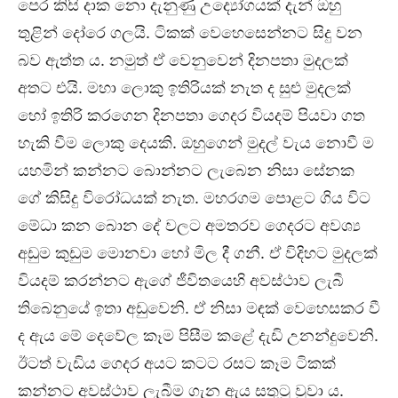
පෙර කිසි දාක නො දැනුණු උද්‍යෝගයක් දැන් ඔහු
තුළින් දෝරෙ ගලයි. ටිකක් වෙහෙසෙන්නට සිදු වන
බව ඇත්ත ය. නමුත් ඒ වෙනුවෙන් දිනපතා මුදලක්
අතට එයි. මහා ලොකු ඉතිරියක් නැත ද සුළු මුදලක්
හෝ ඉතිරි කරගෙන දිනපතා ගෙදර වියදම් පියවා ගත
හැකි වීම ලොකු දෙයකි. ඔහුගෙන් මුදල් වැය නොවී ම
යහමින් කන්නට බොන්නට ලැබෙන නිසා සේනක
ගේ කිසිදු විරෝධයක් නැත. මහරගම පොළට ගිය විට
මේධා කන බොන දේ වලට අමතරව ගෙදරට අවශ්‍ය
අඩුම කුඩුම මොනවා හෝ මිල දී ගනී. ඒ විදිහට මුදලක්
වියදම් කරන්නට ඇගේ ජීවිතයෙහි අවස්ථාව ලැබී
තිබෙනුයේ ඉතා අඩුවෙනි. ඒ නිසා මඳක් වෙහෙසකර වී
ද ඇය මේ දෙවේල කෑම පිසීම කළේ දැඩි උනන්දුවෙනි.
ඊටත් වැඩිය ගෙදර අයට කටට රසට කෑම ටිකක්
කන්නට අවස්ථාව ලැබීම ගැන ඇය සතුටු වූවා ය.