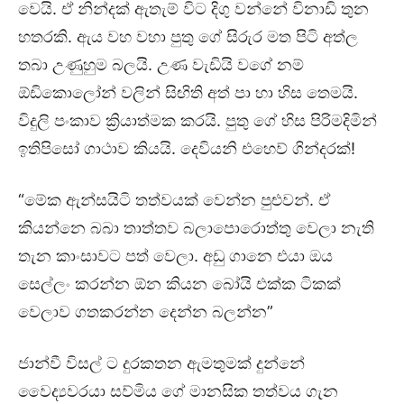
වෙයි. ඒ නින්දක් ඇතැම් විට දිගු වන්නේ විනාඩි තුන
හතරකි. ඇය වහ වහා පුතු ගේ සිරුර මත පිටි අත්ල
තබා උණුහුම බලයි. උණ වැඩියි වගේ නම්
ඕඩිකොලෝන් වලින් සිඟිති අත් පා හා හිස තෙමයි.
විදුලි පංකාව ක්‍රියාත්මක කරයි. පුතු ගේ හිස පිරිමදිමින්
ඉතිපිසෝ ගාථාව කියයි. දෙවියනි එහෙව් ගින්දරක්!
“මේක ඇන්සයිටි තත්වයක් වෙන්න පුළුවන්. ඒ
කියන්නෙ බබා තාත්තව බලාපොරොත්තු වෙලා නැති
තැන කාංසාවට පත් වෙලා. අඩු ගානෙ එයා ඔය
සෙල්ලං කරන්න ඕන කියන බෝයි එක්ක ටිකක්
වෙලාව ගතකරන්න දෙන්න බලන්න”
ජාන්වී විසල් ට දුරකතන ඇමතුමක් දුන්නේ
වෛද්‍යවරයා සව්මිය ගේ මානසික තත්වය ගැන