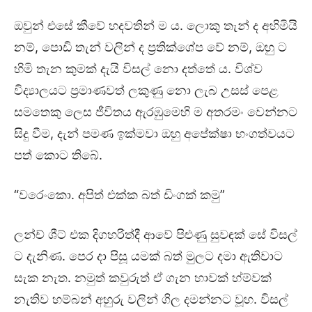
ඔවුන් එසේ කීවේ හදවතින් ම ය. ලොකු තැන් ද අහිමියි
නම්, පොඩි තැන් වලින් ද ප්‍රතික්ශේප වේ නම්, ඔහු ට
හිමි තැන කුමක් දැයි විසල් නො දත්තේ ය. විශ්ව
විද්‍යාලයට ප්‍රමාණවත් ලකුණු නො ලැබ උසස් පෙළ
සමතෙකු ලෙස ජීවිතය ඇරඹුමෙහි ම අතරමං වෙන්නට
සිදු වීම, දැන් පමණ ඉක්මවා ඔහු අපේක්ෂා භංගත්වයට
පත් කොට තිබේ.
“වරෙංකො. අපිත් එක්ක බත් ඩිංගක් කමු”
ලන්ච් ශීට් එක දිගහරිත්දී ආවේ පිළුණු සුවඳක් සේ විසල්
ට දැනිණ. පෙර දා පිසූ යමක් බත් මුලට දමා ඇතිවාට
සැක නැත. නමුත් කවුරුත් ඒ ගැන හාවක් හ්ම්වක්
නැතිව හම්බන් අහුරු වලින් ගිල දමන්නට වූහ. විසල්