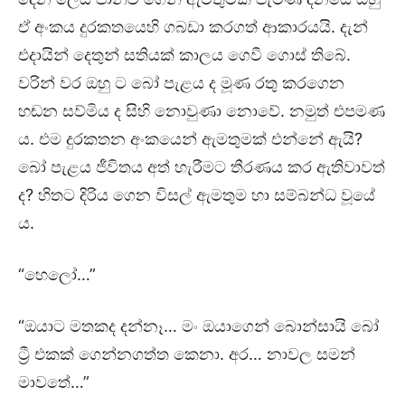
ඒ අංකය දුරකතයෙහි ගබඩා කරගත් ආකාරයයි. දැන්
එදායින් දෙතුන් සතියක් කාලය ගෙවී ගොස් තිබේ.
වරින් වර ඔහු ට බෝ පැළය ද මූණ රතු කරගෙන
හඬන සව්මිය ද සිහි නොවුණා නොවේ. නමුත් එපමණ
ය. එම දුරකතන අංකයෙන් ඇමතුමක් එන්නේ ඇයි?
බෝ පැළය ජීවිතය අත් හැරීමට තීරණය කර ඇතිවාවත්
ද? හිතට දිරිය ගෙන විසල් ඇමතුම හා සම්බන්ධ වූයේ
ය.
“හෙලෝ…”
“ඔයාට මතකද දන්නෑ… මං ඔයාගෙන් බොන්සායි බෝ
ට්‍රී එකක් ගෙන්නගත්ත කෙනා. අර… නාවල සමන්
මාවතේ…”