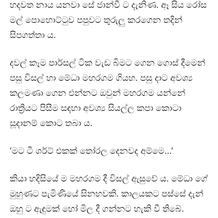
හදවත නාය යනවා සේ ජාන්වී ට දැනිණ. ඈ සිය රෝස
මල් පොහොට්ටුව පපුවට තුරුලු කරගෙන තදින්
සිපගත්තා ය.
දවල් කෑම පාර්සල් ටික වැඩ බිමට ගෙන ගොස් දීමෙන්
පසු විසල් හා මේධා මහරගම ගියහ. පසු දාට අවශ්‍ය
කලමණා ගෙන එන්නට ඔවුන් මහරගම යන්නේ
රාත්‍රියට පිසීම සඳහා අවශ්‍ය සියල්ල කපා කොටා
සූදානම් කොට තබා ය.
‘මට ටී ශර්ට් එකක් තෝරල දෙනවද අම්මෙ…’
කියා හදිසියේ ම මහරගම දී විසල් ඇසුවේ ය. මේධා ගේ
මුහුණට පැමිණියේ සිනහවකි. කාලයකට පස්සේ දැන්
ඔහු ට ඇඳුමක් හෝ මිල දී ගන්නට හැකි වී තිබේ.