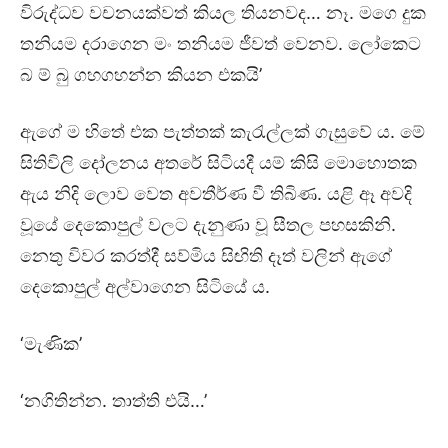
විරුද්ධව වචනයක්වත් කියල තියනවද… නෑ. මගෙ දුක
තනියම දරාගෙන මං තනියම ජීවත් වෙනව. ලෝකෙට
බ ම් බු ගහගහන්න කියන එකයි’
ඇගේ ම හිතේ එක පැත්තක් කැරැල්ලක් ගැසුවේ ය. මේ
සිතිවිලි දෝලනය අතරේ සිටියදී යම් කිසි මොහොතක
ඇය නිදි ලොව වෙත අවතීර්ණ වී තිබිණ. යළි ඈ අවදි
වූයේ දෙකොපුල් වලට දැනුණා වූ සීතල පහසකිනි.
නෙතු විවර කරත්දී සව්මිය සිඟිති දෑත් වලින් ඇගේ
දෙකොපුල් අල්වාගෙන සිටියේ ය.
‘මැණික’
‘නගිතින්න. තාත්ති එයි…’