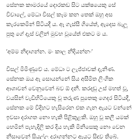
සේනක කාමරයේ දොරකඩ සිට යක්ෂයෙකු සේ
විචාලේ, මේධා විසල් කෑම කන තෙක් ඔහු අස
කැරකෙමින් සිටියදී ය. ඈ ගැස්සී ගියේත්, ඇදෙස බැලූ
පුතු ගේ දෑස් වලින් මුවහ වූයේත් එකට ම ය.
‘අම්ම නිදාගන්න. මං කාල නිදියන්නං’
විසල් මිමිණුවේ ය. මේධා ට ලැජ්ජාවක් දැනිණ.
සේනක ඔය ඈ සොයන්නේ සිය අසීමිත ලිංගික
ආශාවන් වෙනුවෙන් බව ඕ දනී. කරදඬු උස් මහත් වූ,
වයසින් වැඩිහිටියෙකු වූ තරුණ පුතෙකු ගෙදර සිටියදී,
සේනක මේ විදිහට හැසිරෙන එක ගැන ඇයට වන්නේ
ඉවසා දරාගත නො හැකි පිළිකුළකි. ඔහු වූ කලී යමක්
හෙමින් පැහැදිලි කර දිය හැකි මිනිසෙකු නො වෙන
නිසාවෙන් සියල්ල දරාගන්නට ඇයට සිදුව තිබේ.