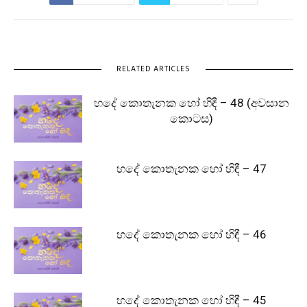
RELATED ARTICLES
හදේ කොතැනක හෝ හිඳී – 48 (අවසාන
කොටස)
හදේ කොතැනක හෝ හිඳී – 47
හදේ කොතැනක හෝ හිඳී – 46
හදේ කොතැනක හෝ හිඳී – 45