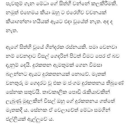
පැවතුම් ගැන මේධා ගේ සිත්හි වන්නේ කලකිරීමකි.
නමුත් එහෙමය කියා ඔහු ට එරෙහිව වචනයක්
කියාගන්නා හයියක් ඇයට එදා වූයේත් නැත. අද ද
නැත.
ඇගේ සිත්හි වූයේ ගින්දරක රස්නයකි. පමා වෙනවා
නම් වෙනදාට විසල් ගෙදරින් පිටත් වීමට පෙර ඒ බව
දැනුම් දෙයි. දුරකතන ඇමතුමක් ගෙන විමසා
බලන්නට ඇයට දුරකතනයක් නොවේ. මෑතක්
වනතුරු ම ගෙදරට වූ එක ම ජංගම දුරකතනය තිබුණේ
සේනක සතුවයි. තාවකාලික පොඩි රැකියාවකින්
ලැබුණු මුදලකින් විසල් ඔහු ගේ දුරකතනය ගත්තේ
මෑතකදී ය. සේනක ඒ වෙලාවේත් මේධා සමගින්
ජල්ලියක් ඇල්ලුවේ ය.