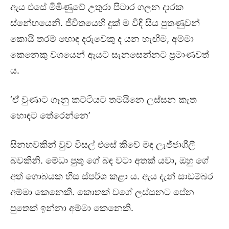
ඇය එසේ මිමිණුවේ උතුරා පිටාර ගලන දාරක
ස්නේහයෙනි. ජීවිතයෙහි දුක් ම විඳි සිය පුතණුවන්
කොයි තරම් හොඳ දරුවෙකු ද යන හැඟීම, අම්මා
කෙනෙකු වශයෙන් ඇයට සැනසෙන්නට ප්‍රමාණවත්
ය.
‘ඒ වුණාට ගෑනු කට්ටියට තමයිනෙ ලස්සන කැත
හොඳට තේරෙන්නෙ’
සිනහවකින් වුව විසල් එසේ කීවේ මඳ ලැජ්ජාශීලී
බවකිනි. මේධා පුතු ගේ බඳ වටා අතක් යවා, ඔහු ගේ
අත් ගොබයක හිස ස්පර්ශ කළා ය. ඇය දැන් සාඩම්බර
අම්මා කෙනෙකි. කොතක් වගේ ලස්සනට පේන
පුතෙක් ඉන්නා අම්මා කෙනෙකි.