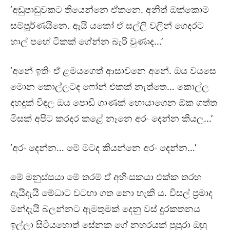
‘අඩුපාඩුවකට තියෙන්නෙ ඒකනෙ. අනිත් ඔක්කොම
සම්පූර්ණයිනෙ. ඇයි යකෝ ඒ සල්ලි වලින් ගෙදරට
හාල් පහේ ටිකක් ගේන්න බැරි වුණාද…’
‘අනේ ඉතිං ඒ ළමයගෙත් ආසාවනෙ අනේ. ඔය වයසෙ
මොන කොල්ලටද ෆෝන් එකක් නැත්තෙ… කොල්ල
දහදුක් විඳල ඔය පොඩි ගාණක් හොයාගෙන ඕක ගත්ත
මිසක් අපිට කරදර කළේ නෑනෙ අරං දෙන්න කියල…’
‘අරං දෙන්න… මේ මටද කියන්නෙ අරං දෙන්න…’
මේ මනුස්සයා මේ තරම් ඒ අහිංසකයා එක්ක තරහ
ඇයිදැයි මේධාට වටහා ගත නො හැකි ය. විසල් ප්‍රමාද
මන්දැයි බලන්නට ඇමතුමක් දෙනු වස් දුරකතනය
ඉල්ලා සිටියහොත් සේනක ගේ නහරයක් පුපුරා ඔහු