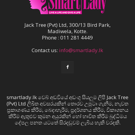
Jack Tree (Pvt) Ltd, 300/13 Bird Park,
Madiwela, Kotte.
Phone : 011 281 4449
Contact us:
info@smartlady.lk
smartlady.lk වෙබ් අඩවියේ අඩංගු සියලුම ලිපි Jack Tree
(Pvt) Ltd ලිඛිත අවසරයකින් තොරව උපුටා ගැනීම, නැවත
ප්‍රකාශණය කිරීම, බෙදාහැරීම, ප්‍රදර්ශනය කිරීම, විකාශනය
කිරීම ඇතුළුව කුමන අයුරකින් හෝ භාවිත කිරීම බුද්ධිමය
දේපල පනත යටතේ සිරදඬුවම් ලැබිය හැකි වරදකි.