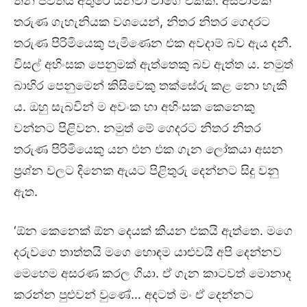
තනි ජීවිතය අතුරේ යනවා වාගේ එකකි. අස්වාමික
තරුණ ගැහැනියක වශයෙන්, නිතර නිතර ගෙදරට
තරුණ පිරිමියෙකු පැමිණෙන එක අවදාම් බව ඇය දනී.
විසල් අහිංසක පෙනුමක් ඇත්තෙකු බව ඇත්ත ය. නමුත්
බාහිර පෙනුමෙන් කිසිවෙකු තක්සේරු කළ නො හැකි
ය. ඔහු සැබවින් ම අවංක හා අහිංසක කෙනෙකු
වන්නට පිළිවන. නමුත් මේ ගෙදරට නිතර නිතර
තරුණ පිරිමියෙකු යන එන එක ගැන ලෝකයා අසන
ප්‍රශ්න වලට දිනෙක ඇයට පිළිතුරු දෙන්නට සිදු වනු
ඇත.
‘ඕන කෙනෙක් ඕන දෙයක් කියන එකයි ඇත්තෙ. මගෙ
දරුවගෙ තාත්තයි මගෙ හොඳම යාළුවයි අපි දෙන්නව
මෙහෙම අසරණ කරල ගියා. ඒ ගැන කාටවත් මොනාද
කරන්න පුළුවන් වුණේ… අදටත් මං ඒ දෙන්නට