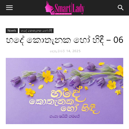
Novels
හදේ කොතැනක හෝ හිඳී
හදේ කොතැනක හෝ හිඳී – 06
දෙසැම්බර් 14, 2025