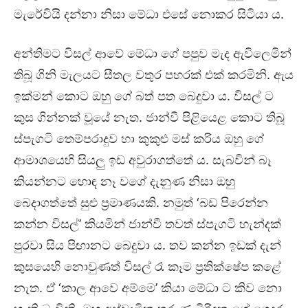
මැරේවියි දන්නා නිසා මේධා එසේ නොකර සිටියා ය.
අන්තිමට විසල් ආවේ මේධා ගේ පපුව මැද ඇවිලෙමින්
තිබූ ගිනි මැලයට සීතල වතුර පහරක් එක් කරමිනි. ඇය
ඉක්මන් කොට ඔහු ගේ බත් පත බෙදුවා ය. විසල් ට
කුස ගින්නක් වූයේ නැත. ජාන්වී පිළියෙළ කොට තිබූ
ස්පැගටි තෙම්පරාදුව හා කුකුළු මස් කරිය ඔහු ගේ
ආමාශයෙහි සියලු ඉඩ අවුරාගත්තේ ය. සැබවින් බෑ
කියන්නට හොඳ නෑ වගේ දැනුණ නිසා ඔහු
බෙදාගත්තේ සුළු ප්‍රමාණයකි. නමුත් ‘බඩ පිරෙන්න
කන්න විසල්’ කියමින් ජාන්වී තවත් ස්පැගටි හැන්දක්
පුරවා සිය පිඟානට බෙදුවා ය. තව කන්න ඉඩක් දැන්
කුසයෙහි නොවුණත් විසල් රෑ කෑම ප්‍රතික්ෂේප කළේ
නැත. ඒ ‘කාල ආවෙ අම්මෙ’ කියා මේධා ට කිව නො