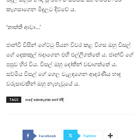
කෑගසාගෙන මිදුලට දිව්වේ ය.
‘තාත්ති ආවා…’
ජාන්වී විසින් ගේට්ටු පියන විවර කළ විගස ඔහු විසල්
ගේ දෙකකුල් බදාගෙන එහි එල්ලීගත්තේ ය. ජාන්වී ගේ
පපුව හිර විය. විසල් ඔහු දෝතින් වඩාගත්තේ ය.
සව්මිය විසල් ගේ ගෙල වැළඳගෙන ආදරණීය හාදු
වරුසාවකින් ඔහු නැහැවූයේ ය.
TAGS
හදේ කොතැනක හෝ හිඳී
Facebook
Twitter