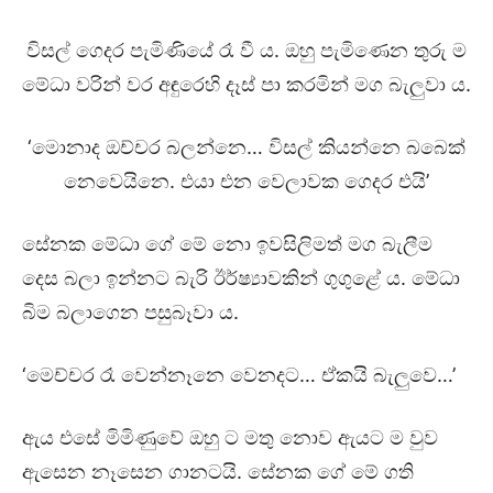
විසල් ගෙදර පැමිණියේ රෑ වී ය. ඔහු පැමිණෙන තුරු ම
මේධා වරින් වර අඳුරෙහි දෑස් පා කරමින් මග බැලුවා ය.
‘මොනාද ඔච්චර බලන්නෙ… විසල් කියන්නෙ බබෙක්
නෙවෙයිනෙ. එයා එන වෙලාවක ගෙදර එයි’
සේනක මේධා ගේ මේ නො ඉවසිලිමත් මග බැලීම
දෙස බලා ඉන්නට බැරි ඊර්ෂ්‍යාවකින් ගුගුළේ ය. මේධා
බිම බලාගෙන පසුබෑවා ය.
‘මෙච්චර රෑ වෙන්නෑනෙ වෙනදට… ඒකයි බැලුවෙ…’
ඇය එසේ මිමිණුවේ ඔහු ට මතු නොව ඇයට ම වුව
ඇසෙන නෑසෙන ගානටයි. සේනක ගේ මේ ගති