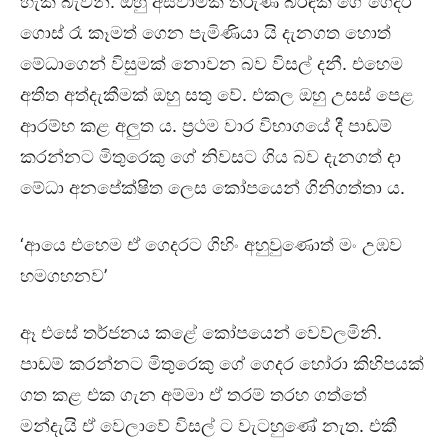
හැකි බැවිනි. ඔහු අස්වාමික තරුණ බිරිඳක ගේ ගෙදර
ගොස් රෑ කෑමත් ගෙන පැමිණියා යි දැනගත හොත්
මේධාගෙන් විසුමක් නොවන බව විසල් දනී. එහෙම
අතීත අත්දැකීමක් ඔහු සතු වේ. එකල ඔහු උසස් පෙළ
ආරම්භ කළ අලුත ය. ප්‍රථම වාර විභාගයේ දී පාඩම්
කරන්නට මිතුරෙකු ගේ නිවසට ගිය බව දැනගත් දා
මේධා අනපේක්ෂිත ලෙස කෝපයෙන් ගිනිගත්තා ය.
‘ආයෙ එහෙම ඒ ගෙදරට ගිහිං අහුවුණොත් මං උඹව
හමගහනව’
ඈ එසේ තර්ජනය කළේ කෝපයෙන් වෙව්ලමිනි.
පාඩම් කරන්නට මිතුරෙකු ගේ ගෙදර හෝරා කිහිපයක්
ගත කළ එක ගැන අම්මා ඒ තරම් තරහ ගත්තේ
මන්දැයි ඒ වෙලාවේ විසල් ට වැටහුණේ නැත. එකී