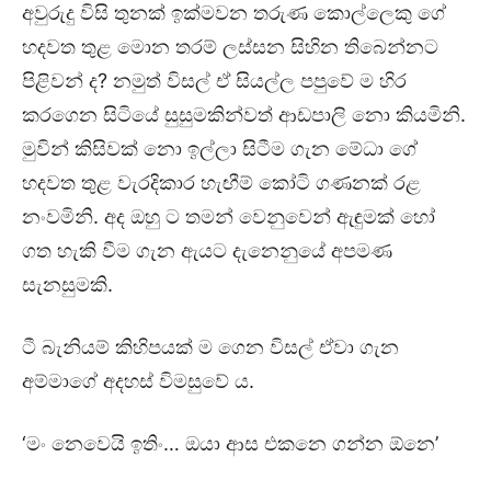
අවුරුදු විසි තුනක් ඉක්මවන තරුණ කොල්ලෙකු ගේ
හදවත තුළ මොන තරම් ලස්සන සිහින තිබෙන්නට
පිළිවන් ද? නමුත් විසල් ඒ සියල්ල පපුවේ ම හිර
කරගෙන සිටියේ සුසුමකින්වත් ආඩපාලි නො කියමිනි.
මුවින් කිසිවක් නො ඉල්ලා සිටීම ගැන මේධා ගේ
හදවත තුළ වැරදිකාර හැඟීම් කෝටි ගණනක් රළ
නංවමිනි. අද ඔහු ට තමන් වෙනුවෙන් ඇඳුමක් හෝ
ගත හැකි වීම ගැන ඇයට දැනෙනුයේ අපමණ
සැනසුමකි.
ටී බැනියම් කිහිපයක් ම ගෙන විසල් ඒවා ගැන
අම්මාගේ අදහස් විමසුවේ ය.
‘මං නෙවෙයි ඉතිං… ඔයා ආස එකනෙ ගන්න ඕනෙ’