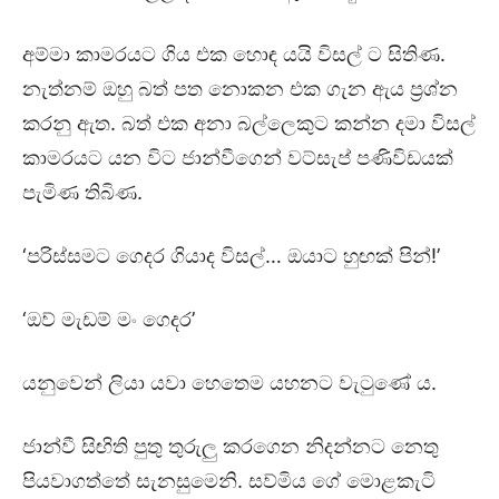
අම්මා කාමරයට ගිය එක හොඳ යයි විසල් ට සිතිණ.
නැත්නම් ඔහු බත් පත නොකන එක ගැන ඇය ප්‍රශ්න
කරනු ඇත. බත් එක අනා බල්ලෙකුට කන්න දමා විසල්
කාමරයට යන විට ජාන්වීගෙන් වට්සැප් පණිවිඩයක්
පැමිණ තිබිණ.
‘පරිස්සමට ගෙදර ගියාද විසල්… ඔයාට හුඟක් පින්!’
‘ඔව් මැඩම් මං ගෙදර’
යනුවෙන් ලියා යවා හෙතෙම යහනට වැටුණේ ය.
ජාන්වී සිඟිති පුතු තුරුලු කරගෙන නිදන්නට නෙතු
පියවාගත්තේ සැනසුමෙනි. සව්මිය ගේ මොළකැටි