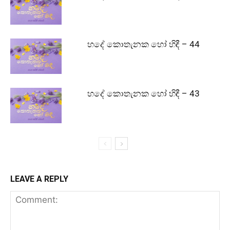
හදේ කොතැනක හෝ හිඳී – 44
හදේ කොතැනක හෝ හිඳී – 43
LEAVE A REPLY