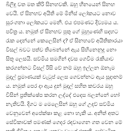
බිලිඳු වත මත කිරි සිනහවකි. ඔහු හීනයෙන් සිනහ
වෙයි. ඒ සිනහව අයිති මේ මිනිස් ලෝකයට නොව
සුරංගනා ලෝකයට මෙනි. එය එපමණට දිව්‍යමය ය.
පවිත්‍ර ය. නමුත් ඒ සිනහව පුතු ගේ මුහුණෙහි සදහට
රැක දෙන්නේ කෙලෙසින් ද? ඒ සිනහවේ අයිතිකාරයා
විසල් බවට පත්ව තිබෙන්නේ ඇය සිහිනෙනුදු නො
සිතූ ලෙසයි. සව්මිය සමගින් දවස ගෙවීම රැකියාව
කරගන්නට විසල් රිසි වේ නම් ඔහු ඉල්ලන ඕනෑම
මුදල් ප්‍රමාණයක් වැටුප් ලෙස ගෙවන්නට ඇය සූදානම්
ය. නමුත් පෙර දා ඇය දුන් මුදල් සහිත කවරය ඔහු
විසින් ප්‍රතික්ෂේප කරන ලද්දේ එදෙස බලන්නේ හෝ
නැතිවයි. දිගට ම මෙලෙසින් ඔහු ගේ උදව් සව්මිය
වෙනුවෙන් අපේක්ෂා කළ නො හැකි ය. අනිත් අතට
සේවිකාවක් පමණක් ගෙදර රඳවාගෙන ගත වෙන මේ