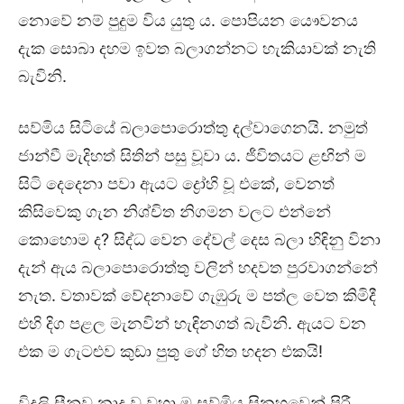
නොවේ නම් පුදුම විය යුතු ය. පොපියන යෞවනය
දැක සොබා දහම ඉවත බලාගන්නට හැකියාවක් නැති
බැවිනි.
සව්මිය සිටියේ බලාපොරොත්තු දල්වාගෙනයි. නමුත්
ජාන්වී මැදිහත් සිතින් පසු වූවා ය. ජීවිතයට ළඟින් ම
සිටි දෙදෙනා පවා ඇයට ද්‍රෝහි වූ එකේ, වෙනත්
කිසිවෙකු ගැන නිශ්චිත නිගමන වලට එන්නේ
කොහොම ද? සිද්ධ වෙන දේවල් දෙස බලා හිඳිනු විනා
දැන් ඇය බලාපොරොත්තු වලින් හදවත පුරවාගන්නේ
නැත. වතාවක් වේදනාවේ ගැඹුරු ම පත්ල වෙත කිමිදී
එහි දිග පළල මැනවින් හැඳිනගත් බැවිනි. ඇයට වන
එක ම ගැටළුව කුඩා පුතු ගේ හිත හදන එකයි!
විදුලි සීනුව නාද වූ වහා ම සව්මිය සිනහවෙන් පිරී