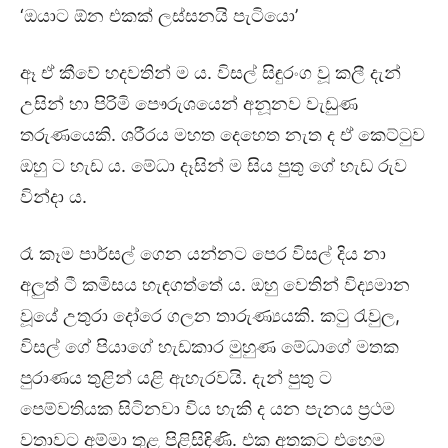
‘ඔයාට ඕන එකක් ලස්සනයි පැටියො’
ඈ ඒ කීවේ හදවතින් ම ය. විසල් සිඳුරංග වූ කලී දැන්
උසින් හා පිරිමි පෞරුශයෙන් අනූනව වැඩුණ
තරුණයෙකි. ශරීරය මහත දෙහෙත නැත ද ඒ කෙට්ටුව
ඔහු ට හැඩ ය. මේධා දෑසින් ම සිය පුතු ගේ හැඩ රුව
වින්දා ය.
රෑ කෑම පාර්සල් ගෙන යන්නට පෙර විසල් දිය නා
අලුත් ටී කමිසය හැඳගත්තේ ය. ඔහු වෙතින් විද්‍යමාන
වූයේ උතුරා දෝරෙ ගලන තාරුණ්‍යයකි. කටු රැවුල,
විසල් ගේ පියාගේ හැඩකාර මුහුණ මේධාගේ මතක
පුරාණය තුළින් යළි ඇහැරවයි. දැන් පුතු ට
පෙම්වතියක සිටිනවා විය හැකි ද යන පැනය ප්‍රථම
වතාවට අම්මා තුළ පිළිසිඳිණි. එක අතකට එහෙම