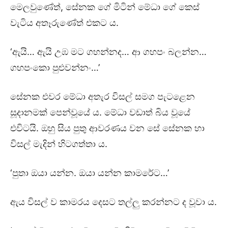
මෙලවුණේත්, සේනක ගේ මිටින් මේධා ගේ කෙස්
වැටිය අතෑරුණේත් එකට ය.
‘ඇයි… ඇයි උඹ මට ගහන්නද… ආ ගහපං බලන්න…
ගහපංකො පුළුවන්නං…’
සේනක එවර මේධා අතැර විසල් සමග පැටළෙන
සූදානමක් පෙන්වූයේ ය. මේධා වඩාත් බිය වූයේ
එවිටයි. ඔහු සිය පුතු ආවරණය වන සේ සේනක හා
විසල් මැදින් හිටගත්තා ය.
‘පුතා ඔයා යන්න. ඔයා යන්න කාමරේට…’
ඇය විසල් ව කාමරය දෙසට තල්ලු කරන්නට ද වූවා ය.