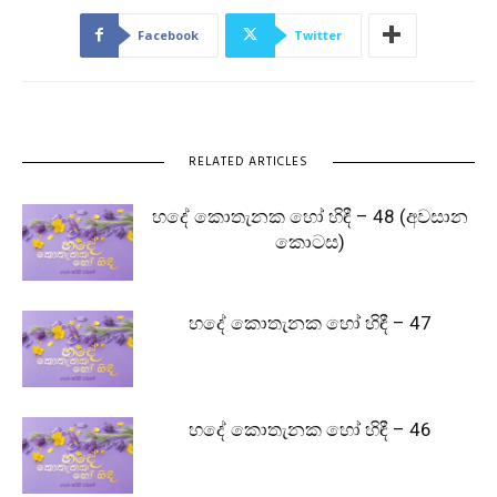
Facebook
Twitter
RELATED ARTICLES
හදේ කොතැනක හෝ හිඳී – 48 (අවසාන
කොටස)
හදේ කොතැනක හෝ හිඳී – 47
හදේ කොතැනක හෝ හිඳී – 46