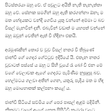
පිටස්තරයා ඔහු වේ. ඒ පවුලට අයිති නැති තැනැත්තා
ඔහු වේ. සේනක සමගින් ඔහු ඇති කරගන්නා ඕනෑ ම
මත භේදයකට වන්දි ගෙවිය යුතු වන්නේ අම්මා ට බව
විසල් මැනවින් දනී. එබැවින් වඩාත් ම යහපත් වන්නේ
ඔහු ඔවුන් වෙතින් ඈත් වී හිඳිනා එකයි.
අරමුණකින් තොර ව වුව විසල් නතර වී තිබුණේ
ජාන්වී ගේ ගෙදර ගේට්ටුව ඉදිරියේ යි. එතැන නතර
වූවාටත් පස්සේ ය ඔහු ට සිහි වූයේ රෑ බෝ වී එන මේ
වගේ වෙලාවක ඇගේ ගෙදරට පැමිණීම නුසුදුසු බව.
හෙල්මටය ගලවා අතින් ගෙන, යතුරු පැදිය මත ම හිඳ
ඔහු මොහොතක් කල්පනා කළේ ය.
ජාන්වී සිටියේ සව්මිය ගේ පෙර පාසල් ඇඳුම් මදිමිනි.
නිකමට වාගේ ඇගේ නෙතු සීසීටීවී කැමරා වලට