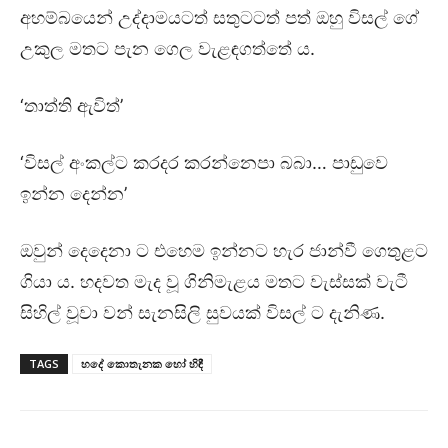
අහම්බයෙන් උද්දාමයටත් සතුටටත් පත් ඔහු විසල් ගේ
උකුල මතට පැන ගෙල වැළඳගත්තේ ය.
‘තාත්ති ඇවිත්’
‘විසල් අංකල්ට කරදර කරන්නෙපා බබා… පාඩුවෙ
ඉන්න දෙන්න’
ඔවුන් දෙදෙනා ට එහෙම ඉන්නට හැර ජාන්වී ගෙතුළට
ගියා ය. හදවත මැද වූ ගිනිමැළය මතට වැස්සක් වැටී
සිහිල් වූවා වන් සැනසිලි සුවයක් විසල් ට දැනිණ.
TAGS
හදේ කොතැනක හෝ හිඳී