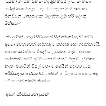
‘යකෝ මුං යන එනමං නැතුව හිටපු උං… මං හම්බ
කරපුවගෙං ගිලල… දැං මට ලොකු සීන් දාගෙන
එනවනෙ…ගහපංකො බලන්න උඹ හරි ලොකු
මිනිහනං’
තව දුරටත් ගෙදර සිටියොත් සිදුවන්නේ සැබවින් ම
අම්මා වෙනුවෙන් සේනක ට පහරක් හෝ ගසන්නටයි.
එහෙම කරන්නට විසල් ට උවමනා නැත. එහෙම
කරන්නට තරම් අධමයෙකු වන්නට ඔහු ට උවමනා
නැත. එබැවින් විසල් වහා ම ගෙයින් දොට්ට බැස
බයිසිකලය පණගන්වා ගත්තේ ය. ඊලඟට පවනට බඳු
වේගයෙන් නික්ම ගියේ ය.
‘අනේ පරිස්සමෙන් පුතේ’