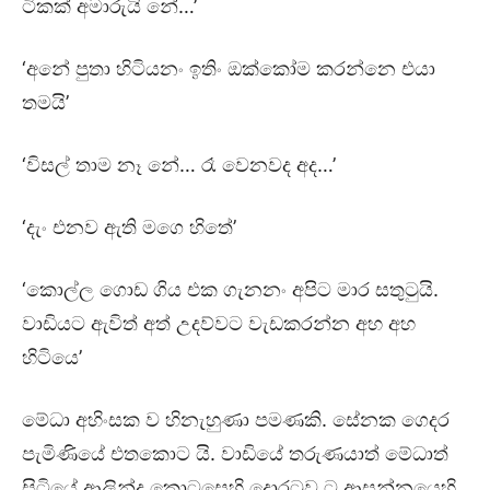
ටිකක් අමාරුයි නේ…’
‘අනේ පුතා හිටියනං ඉතිං ඔක්කෝම කරන්නෙ එයා
තමයි’
‘විසල් තාම නෑ නේ… රෑ වෙනවද අද…’
‘දැං එනව ඇති මගෙ හිතේ’
‘කොල්ල ගොඩ ගිය එක ගැනනං අපිට මාර සතුටුයි.
වාඩියට ඇවිත් අත් උදව්වට වැඩකරන්න අහ අහ
හිටියෙ’
මේධා අහිංසක ව හිනැහුණා පමණකි. සේනක ගෙදර
පැමිණියේ එතකොට යි. වාඩියේ තරුණයාත් මේධාත්
සිටියේ ආලින්ද කොටසෙහි දොරටුව ට ආසන්නයෙහි