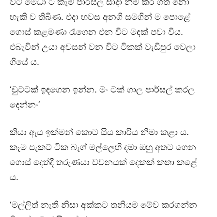
විට මේධා ට කෑම පාර්සල් සාදා නිම කර ගත නො
හැකි ව තිබිණ. එදා හවස අනගි සමගින් ම පොළේ
ගොස් කළමණා රැගෙන එන විට මඳක් පවා විය.
එබැවින් උයා අවසන් වන විට ටිකක් වැඩිපුර වෙලා
ගියේ ය.
‘චුට්ටක් ඉඳගෙන ඉන්න. මං ටක් ගාල පාර්සල් කරල
දෙන්නං’
කියා ඇය ඉක්මන් කොට සිය කාරිය නිමා කළා ය.
කෑම පැකට් ටික බෑග් මල්ලෙහි දමා ඔහු අතට ගෙන
ගොස් දෙත්දී තරුණයා වචනයක් දෙකක් කතා කළේ
ය.
‘මල්ලිත් නැති නිසා අක්කට තනියම මේව කරගන්න