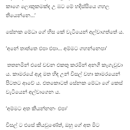
කාගෙ ලොකුකමක්ද උ ඹට මේ හදිස්සියෙ ගහල
තියෙන්නෙ…’
සේනක මේධා ගේ හිස කේ වැටියෙන් අල්වාගත්තේ ය.
‘අනේ තාත්තෙ එපා එපා… අම්මට ගහන්නෙපා’
තතනමින් එසේ වචන එකතු කරමින් අනගි කෑගැවුවා
ය. කාමරයේ ඇඳ මත හිඳ උන් විසල් වහා කාමරයෙන්
පිටතට ආවේ ය. එතකොටත් සේනක මේධා ගේ කෙස්
වැටියෙන් අල්වාගෙන ය.
‘අම්මට අත කියන්නනං එපා’
විසල් ට එසේ කියවුණේත්, ඔහු ගේ අත මිට