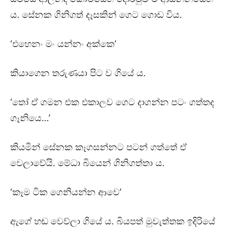
ය. සේනක ගිනිගත් දෑසකින් ගෙට ගොඩ විය.
‘එහෙනං මං යන්නං අක්කෙ’
කියාගෙන තරුණයා පිට ව ගියේ ය.
‘තෝ ඒ ගමන එක එකාලව ගෙට දාගන්න පටං ගත්තද
ගෑනියෙ…’
කියමින් සේනක කෑගසන්නට පටන් ගත්තේ ඒ
වෙලාවේයි. මේධා බියෙන් ගිනිගත්තා ය.
‘කෑම ටික ගෙනියන්න ආවෙ’
ඇගේ හඬ වෙව්ලා ගියේ ය. බියපත් මුවැත්තක ඉදිරියේ