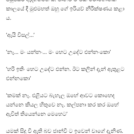
කාලයේ දී මුළුමහත් ඔහු ගේ ඉරියව් නිරීක්ෂණය කළා
ය.
‘ඇයි විසල්…’
‘නෑ… මං යන්නං… මං හෙට උදේට එන්නංකො’
‘හරි ඉතිං හෙට උදේට එන්න. ඊට කලින් දැන් ඇතුළට
එන්නකො’
‘කමක් නෑ. එළියට බැහැල ඔහේ ආවට කොහෙද
යන්නෙ කියල හිතුවෙ නෑ. කල්පනා කර කර ඔහේ
ඇවිත් තියෙන්නෙ මෙහෙට’
යමක් සිදු වී ඇති බව ජාන්වී ට ඉවෙන් වාගේ දැනිණ.