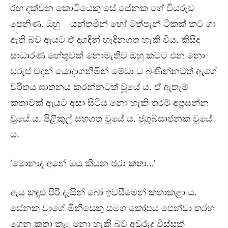
රඟ දක්වන කොටියෙකු සේ සේනක ගේ වියරුව
පෙනිණ. ඔහු යන්තමින් හෝ මත්පැන් ටිකක් කට ගා
ඇති බව ඇයට ඒ දුගඳින් හැඳිනගත හැකි විය. කිසිදු
සාධාරණ හේතුවක් නොමැතිව ඔහු කටට එන නො
සරුප් වදන් යොදාගනිමින් මේධා ට බණින්නටත් ඇගේ
චරිතය ඝාතනය කරන්නටත් වූයේ ය. ඒ ඇතැම්
කතාවක් ඇයට අසා සිටිය නො හැකි තරම් අප්‍රසන්න
වූයේ ය. පිළිකුල් සහගත වූයේ ය. ජුගුබ්සාජනක වූයේ
ය.
‘මොනාද අනේ ඔය කියන ජරා කතා…’
ඇය කඳුළු පිරි දෑසින් බෝ ඉවසීමෙන් කතාකළා ය.
සේනක වාගේ මිනිසෙකු සමග කෝපය පෙන්වා තරහ
ගෙන කතා කළ නො හැකි බව අවුරුදු විස්සක්