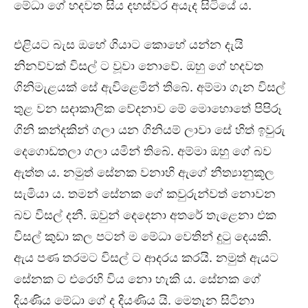
මේධා ගේ හදවත සිය දහස්වර අයැද සිටියේ ය.
එළියට බැස ඔහේ ගියාට කොහේ යන්න දැයි
නිනව්වක් විසල් ට වූවා නොවේ. ඔහු ගේ හදවත
ගිනිමැළයක් සේ ඇවිළෙමින් තිබේ. අම්මා ගැන විසල්
තුළ වන සදාකාලික වේදනාව මේ මොහොතේ පිපිරූ
ගිනි කන්දකින් ගලා යන ගිනියම් ලාවා සේ හිත් ඉවුරු
දෙගොඩතලා ගලා යමින් තිබේ. අම්මා ඔහු ගේ බව
ඇත්ත ය. නමුත් සේනක වනාහි ඇගේ නීත්‍යානුකූල
සැමියා ය. තමන් සේනක ගේ කවුරුන්වත් නොවන
බව විසල් දනී. ඔවුන් දෙදෙනා අතරේ තැළෙනා එක
විසල් කුඩා කල පටන් ම මේධා වෙතින් දුටු දෙයකි.
ඇය පණ තරමට විසල් ට ආදරය කරයි. නමුත් ඇයට
සේනක ට එරෙහි විය නො හැකි ය. සේනක ගේ
දියණිය මේධා ගේ ද දියණිය යි. මෙතැන සිටිනා