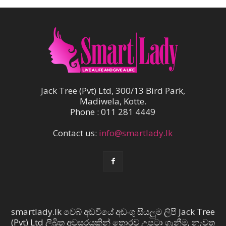
Jack Tree (Pvt) Ltd, 300/13 Bird Park,
Madiwela, Kotte.
Phone : 011 281 4449
Contact us:
info@smartlady.lk
smartlady.lk වෙබ් අඩවියේ අඩංගු සියලුම ලිපි Jack Tree
(Pvt) Ltd ලිඛිත අවසරයකින් තොරව උපුටා ගැනීම, නැවත