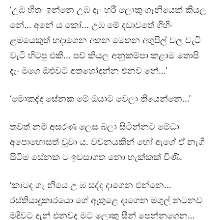
‘උඹ හිතං ඉන්නෙ උඹ දැං හරී ලොකු ගෑනියෙක් කියල
නේ… අනේ ය කෝ… උඹ මේ දඩාවතේ ගිහිං
ළමයෙකුත් හදාගෙන අතන මෙතන අගුපිල් වල වැටි
වැටි හිටපු එකී… පව් කියල අනුකම්පා කළාම තොපි
දැං මගෙ ඔළුවට අතහෝදන්න එනව නේ…’
‘මොකද්ද සේනක මේ ඔයාට වෙලා තියෙන්නෙ…’
තවත් නම් අසරණ ලෙස බලා සිටින්නට මේධා
අපොහොසත් වූවා ය. වචනයකින් හෝ ඇගේ ඒ නැගී
සිටීම සේනක ට ඉවසාගත නො හැක්කක් විණි.
‘කාටද ගෑ නියෙ උ ඹ සද්ද දාගෙන එන්නෙ…
රස්තියාදුකාරයො ගේ ඇතුළෙ දාගෙන මගුල් නටනව
මදිවට දැන් එනවද මට ලොකු සීන් පෙන්නගෙන…