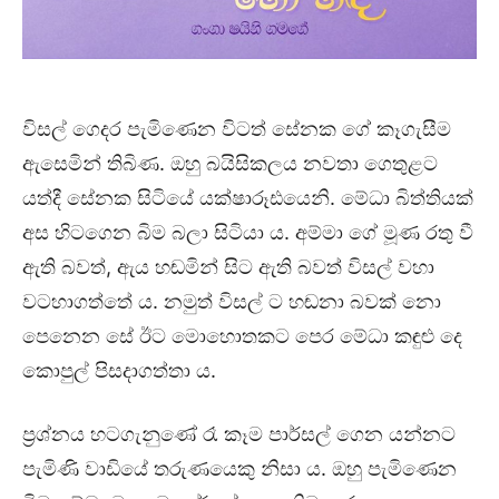
විසල් ගෙදර පැමිණෙන විටත් සේනක ගේ කෑගැසීම
ඇසෙමින් තිබිණ. ඔහු බයිසිකලය නවතා ගෙතුළට
යත්දී සේනක සිටියේ යක්ෂාරූඪයෙනි. මේධා බිත්තියක්
අස හිටගෙන බිම බලා සිටියා ය. අම්මා ගේ මූණ රතු වී
ඇති බවත්, ඇය හඬමින් සිට ඇති බවත් විසල් වහා
වටහාගත්තේ ය. නමුත් විසල් ට හඬනා බවක් නො
පෙනෙන සේ ඊට මොහොතකට පෙර මේධා කඳුළු දෙ
කොපුල් පිසදාගත්තා ය.
ප්‍රශ්නය හටගැනුණේ රෑ කෑම පාර්සල් ගෙන යන්නට
පැමිණි වාඩියේ තරුණයෙකු නිසා ය. ඔහු පැමිණෙන