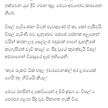
ඉක්මවන යුග දිවි ගමන තුළ මේධා අවබෝධ කරගෙන
තිබේ.
විසල් පැමිණෙන විටත් පැවතුණේ ඒ කෑ කෝ ගැසීමයි.
විසල් පැමිණි බව දැනුණාට පස්සේ සේනක අලුතෙන්
වයින් කරන ලද සෙල්ලම් බඩුවක් වාගේ දැඟලීමත්
කෑගැසීමත් වැඩි කළේ ය. සිදු වූයේ කුමක්දැයි විසල්
අම්මාගෙන් විමසූයේ දෑස් ඉඟියෙනි.
‘කෑම පැකට් ටික හදල ඉවරවෙනකල් අර ළමයෙක්
ගෙයි ඉඳං හිටියයි කියල’
මේධා රහසින් ද කෙටියෙන් ද මිමිණුවා ය. විසල් ට
පෙරපර ගළපා සිදු වූව සිතාගත හැකි විය.