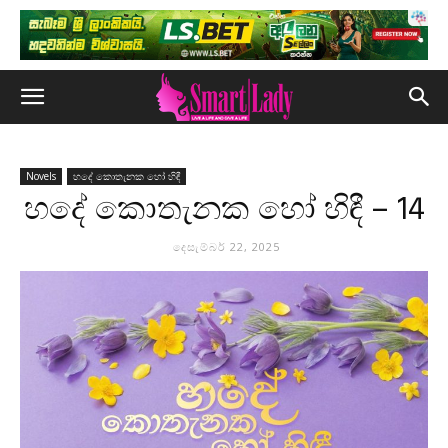
Novels
හදේ කොතැනක හෝ හිඳී
හදේ කොතැනක හෝ හිඳී – 14
දෙසැම්බර් 22, 2025