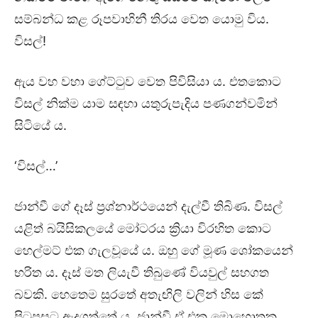
සම්බන්ධ කළ රූපවාහිනී තිරය වෙත යොමු විය.
විසල්!
ඇය වහ වහා ගේට්ටුව වෙත පිවිසියා ය. එතකොට
විසල් නික්ම යාම සඳහා යතුරුපැදිය පණගන්වමින්
සිටියේ ය.
‘විසල්…’
ජාන්වී ගේ දෑස් ප්‍රශ්නාර්ථයෙන් දැල්වී තිබිණ. විසල්
යළිත් බයිසිකලයේ මෝටරය ක්‍රියා විරහිත කොට
හෙල්මට් එක ගැලවූයේ ය. ඔහු ගේ මූණ ශෝකයෙන්
භරිත ය. දෑස් මත ලියැවී තිබුණේ වියවුල් සහගත
බවකි. හෙතෙම සුරතේ අතැඟිලි වලින් හිස කේ
පිටුපසට ඇදගත්තේ ය. ජාන්වී ඒ එක මොහොතක