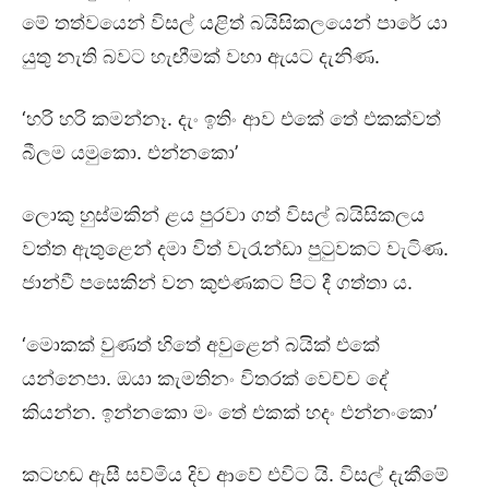
මේ තත්වයෙන් විසල් යළිත් බයිසිකලයෙන් පාරේ යා
යුතු නැති බවට හැඟීමක් වහා ඇයට දැනිණ.
‘හරි හරි කමන්නෑ. දැං ඉතිං ආව එකේ තේ එකක්වත්
බීලම යමුකො. එන්නකො’
ලොකු හුස්මකින් ළය පුරවා ගත් විසල් බයිසිකලය
වත්ත ඇතුළෙන් දමා විත් වැරැන්ඩා පුටුවකට වැටිණ.
ජාන්වී පසෙකින් වන කුළුණකට පිට දී ගත්තා ය.
‘මොකක් වුණත් හිතේ අවුළෙන් බයික් එකේ
යන්නෙපා. ඔයා කැමතිනං විතරක් වෙච්ච දේ
කියන්න. ඉන්නකො මං තේ එකක් හදං එන්නංකො’
කටහඬ ඇසී සව්මිය දිව ආවේ එවිට යි. විසල් දැකීමේ