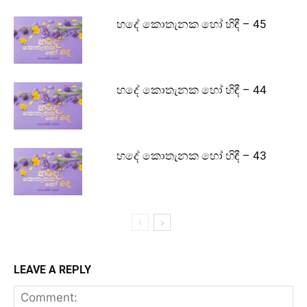
හදේ කොතැනක හෝ හිඳී – 45
හදේ කොතැනක හෝ හිඳී – 44
හදේ කොතැනක හෝ හිඳී – 43
LEAVE A REPLY