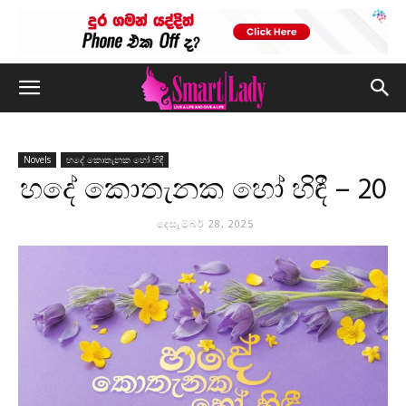
Novels
හදේ කොතැනක හෝ හිඳී
හදේ කොතැනක හෝ හිඳී – 20
දෙසැම්බර් 28, 2025