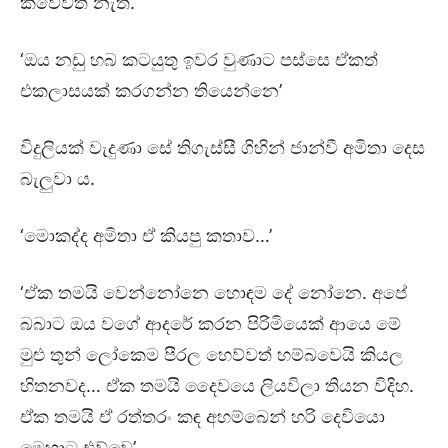
කීවේවත් නැත.
‘ඔය නඩු හබ කටයුතු ඉවර වුණාට පස්සෙ ඒකත්
එකලාසයක් කරගන්න තියෙන්නෙ’
විදුලියක් වැදුණා සේ තිගැස්සී ගිහින් ජාන්වී අමිතා දෙස
බැලුවා ය.
‘මොකද්ද අමිතා ඒ කියපු කතාව…’
‘ඒක තමයි වෙන්නෝනෙ හොඳම දේ නෝනෙ. අපේ
බබාට ඔය වගේ ආදරේ කරන පිරිමියෙක් ආයෙ මේ
මුළු තුන් ලෝකෙම පීරල හෙව්වත් හම්බවෙයි කියල
හිතනවද… ඒක තමයි දෛවයෙ ලියවිලා තියන විදිහ.
ඒක තමයි ඒ රත්තරං කඳ අහම්බෙන් හරි දෙවියො
මෙහාට එව්වෙ’