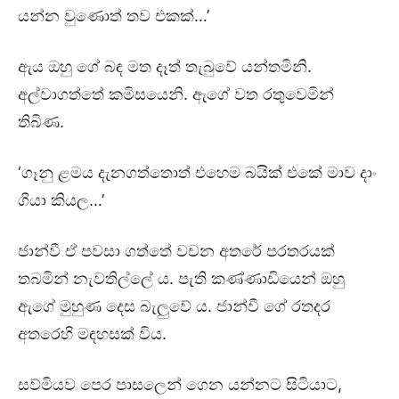
යන්න වුණොත් තව එකක්…’
ඇය ඔහු ගේ බඳ මත දෑත් තැබුවේ යන්තමිනි.
අල්වාගත්තේ කමිසයෙනි. ඇගේ වත රතුවෙමින්
තිබිණ.
‘ගෑනු ළමය දැනගත්තොත් එහෙම බයික් එකේ මාව දාං
ගියා කියල…’
ජාන්වී ඒ පවසා ගත්තේ වචන අතරේ පරතරයක්
තබමින් නැවතිල්ලේ ය. පැති කණ්ණාඩියෙන් ඔහු
ඇගේ මුහුණ දෙස බැලුවේ ය. ජාන්වී ගේ රතදර
අතරෙහි මඳහසක් විය.
සව්මියව පෙර පාසලෙන් ගෙන යන්නට සිටියාට,