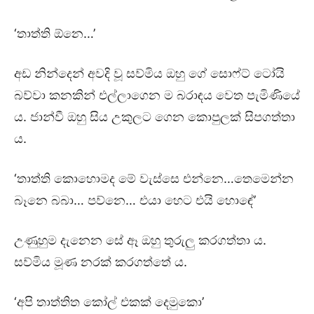
‘තාත්ති ඕනෙ…’
අඩ නින්දෙන් අවදි වූ සව්මිය ඔහු ගේ සොෆ්ට් ටෝයි
බව්වා කනකින් එල්ලාගෙන ම බරාඳය වෙත පැමිණියේ
ය. ජාන්වී ඔහු සිය උකුලට ගෙන කොපුලක් සිපගත්තා
ය.
‘තාත්ති කොහොමද මේ වැස්සෙ එන්නෙ…තෙමෙන්න
බෑනෙ බබා… පව්නෙ… එයා හෙට එයි හොඳේ’
උණුහුම දැනෙන සේ ඈ ඔහු තුරුලු කරගත්තා ය.
සව්මිය මූණ නරක් කරගත්තේ ය.
‘අපි තාත්තිත කෝල් එකක් දෙමුකො’