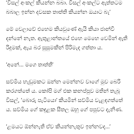
‘විසල් අංකල් කියන්න බබා. විසල් අංකල්ට ඇත්තටම
බබාල ඉන්න දවසක තාත්ති කියන්න ඔයාට බෑ’
මේ වෙලාවේ එහෙම කියවුණේ ඇයි කියා ජාන්වී
දන්නේ නැත. ඇතුළාන්තයේ එහෙ මෙහෙ වෙමින් ඇති
රිදුමක්, ඇය බර සුසුමකින් පිරිමැද ගත්තා ය.
‘අනේ… මගෙ තාත්ති’
සව්මිය හැඬුමකට ඔන්න මෙන්නව වාගේ මුව බෙරි
කරගත්තේ ය. කෝපි මග් එක කනප්පුව මතින් තැබූ
විසල්, ‘බොරු පැටියො’ කියමින් සව්මිය වැළඳගත්තේ
ය. සව්මිය ගේ කඳුළක සීතල ඔහු ගේ පපුවට දැනිණ.
‘ළමයට ඕන්නැති ඒව කියන්නැතුව ඉන්නවද…’