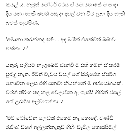
කළේ ය. නමුත් මෝටර් රථය ඒ මොහොතේ ම සාදා
දිය නො හැකි බවත් පසු දා දවල් වන විට ලබා දිය හැකි
බවත් පැවසිණ.
‘මොනා කරන්නද ඉතිං… අද බයික් එකේවත් බබාව
එක්කං යං’
යතුරු පැදියට නැගුණාට ජාන්වී ට එහි ගමන් ඒ තරම්
පුරුදු නැත. ඊටත් වැඩිය විසල් ගේ සිරුරෙහි ස්පර්ශ
නොවන ලෙස එහි යනවා කියන්නේ ම අභියෝගයකි.
වරක් තිරිංග තද කළ වෙලාවක ඈ ගැස්සී ගිහින් විසල්
ගේ උරහිස අල්වාගත්තා ය.
‘මට බෝවෙන ලෙඩක් එහෙම නෑ හොඳේ. චණ්ඩි
රැජිණ වගේ අල්ලන්නැතුව ගිහිං වැටිල හොස්පිට්ල්