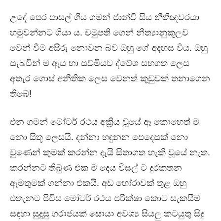
උදේ පෙර පාසල් ගිය ගමන් ජාන්වී සිය නීතීඥවරයා
හමුවන්නට ගියා ය. චමුපති ගෙන් නීත්‍යානුකූලව
වෙන් වීම අසීරු නොවන බව ඔහු ගේ අදහස විය. ඔහු
සැබවින් ම ඇය හා සව්මියව ද්වේශ සහගත ලෙස
අතැර ගොස් අනීතික ලෙස වෙනත් කුඩුවක් තනාගෙන
තිබේ!
එන ගමන් මෝටර් රථය අක්‍රිය වූයේ ඈ කොහෙත් ම
නො සිතූ ලෙසයි. දන්නා හඳුනන පෙදෙසක් නො
වුණෙන් කුමක් කරන්න දැයි සිතාගත හැකි වූයේ නැත.
කරන්නට තිබුණ එක ම දෙය විසල් ට දුරකතන
ඇමතුමක් ගන්නා එකයි. අඩ හෝරාවක් තුළ ඔහු
එතැනට පිවිස මෝටර් රථය පරීක්ෂා කොට සැකසීම
සඳහා සුදුසු ගරාජයක් සොයා අවශ්‍ය සියලු කටයුතු සිදු