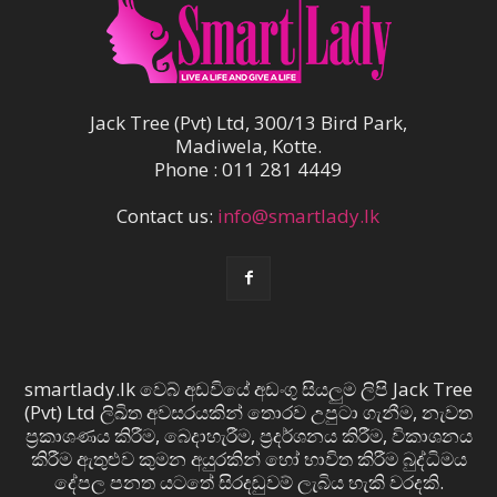
Jack Tree (Pvt) Ltd, 300/13 Bird Park,
Madiwela, Kotte.
Phone : 011 281 4449
Contact us:
info@smartlady.lk
smartlady.lk වෙබ් අඩවියේ අඩංගු සියලුම ලිපි Jack Tree
(Pvt) Ltd ලිඛිත අවසරයකින් තොරව උපුටා ගැනීම, නැවත
ප්‍රකාශණය කිරීම, බෙදාහැරීම, ප්‍රදර්ශනය කිරීම, විකාශනය
කිරීම ඇතුළුව කුමන අයුරකින් හෝ භාවිත කිරීම බුද්ධිමය
දේපල පනත යටතේ සිරදඬුවම් ලැබිය හැකි වරදකි.