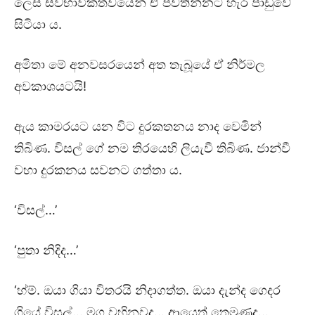
ලෙස ස්වභාවිකත්වයෙන් ඒ පවතින්නට හැර පාඩුවේ
සිටියා ය.
අමිතා මේ අනවසරයෙන් අත තැබූයේ ඒ නිර්මල
අවකාශයටයි!
ඇය කාමරයට යන විට දුරකතනය නාද වෙමින්
තිබිණ. විසල් ගේ නම තිරයෙහි ලියැවී තිබිණ. ජාන්වී
වහා දුරකනය සවනට ගත්තා ය.
‘විසල්…’
‘පුතා නිදිද…’
‘හ්ම්. ඔයා ගියා විතරයි නිදාගත්ත. ඔයා දැන්ද ගෙදර
ගියේ විසල්… මග වහිනවද… ආයෙත් තෙමුණද…