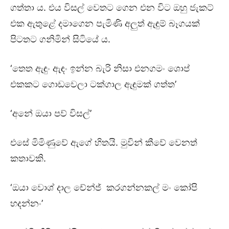
ගත්තා ය. එය විසල් වෙතට ගෙන එන විට ඔහු ජැකට්
එක ඇතුළේ දමාගෙන පැමිණි අලුත් ඇඳුම් බෑගයක්
පිටතට ගනිමින් සිටියේ ය.
‘තෙත ඇඳුං ඇඳං ඉන්න බැරි නිසා එනගමං ශොප්
එකකට ගොඩවෙලා ටක්ගාල ඇඳුමක් ගත්ත’
‘අනේ ඔයා පව් විසල්’
එසේ මිමිණුවේ ඇගේ හිතයි. මුවින් කීවේ වෙනත්
කතාවකි.
‘ඔයා වොශ් දාල චේන්ජ් කරගන්නකල් මං කෝපි
හදන්නං’