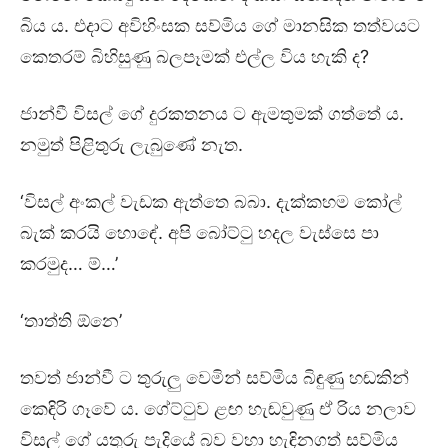
බිය ය. එදාට අවිහිංසක සව්මිය ගේ මානසික තත්වයට
කෙතරම් බිහිසුණු බලපෑමක් එල්ල විය හැකි ද?
ජාන්වී විසල් ගේ දුරකතනය ට ඇමතුමක් ගත්තේ ය.
නමුත් පිළිතුරු ලැබුණේ නැත.
‘විසල් අංකල් වැඩක ඇත්තෙ බබා. දැක්කහම කෝල්
බැක් කරයි හොඳේ. අපි බෝට්ටු හදල වැස්සෙ පා
කරමුද… ම්…’
‘තාත්ති ඕනෙ’
තවත් ජාන්වී ට තුරුලු වෙමින් සව්මිය බිඳුණු හඬකින්
කෙඳිරි ගෑවේ ය. ගේට්ටුව ළඟ හැඬවුණු ඒ රිය නලාව
විසල් ගේ යතුරු පැදියේ බව වහා හැඳිනගත් සව්මිය