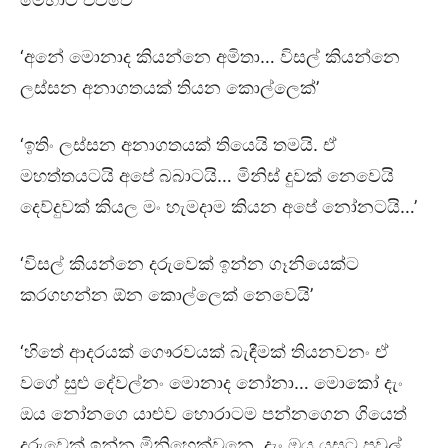
‘අනේ මොනාද කියන්නෙ අමිතා… විසල් කියන්නෙ
ලස්සන අනාගතයක් තියන කොල්ලෙක්’
‘ඉතිං ලස්සන අනාගතයක් තියෙයි තමයි. ඒ
මහත්තයටයි අපේ බබාටයි… මිනිස් දුවක් නෙවෙයි
දෙව්දුවක් කියල මං හැමදාම කියන අපේ නෝනටයි…’
‘විසල් කියන්නෙ දරුවෙක් ඉන්න ගෑනියෙක්ට
කරගහන්න ඕන කොල්ලෙක් නෙවෙයි’
‘හිතේ ආදරයක් ගෞරවයක් බැඳීමක් තියනවනං ඒ
වගේ සුළු දේවල්නං මොනාද නෝනා… මොකෝ දැං
ඔය නෝනගෙ යාළුව හොරාටම පන්නගෙන ගියෙත්
දරුවෙක් ඉන්න මිනිහෙක්වනෙ. දැං ඔය යසට පවුල්