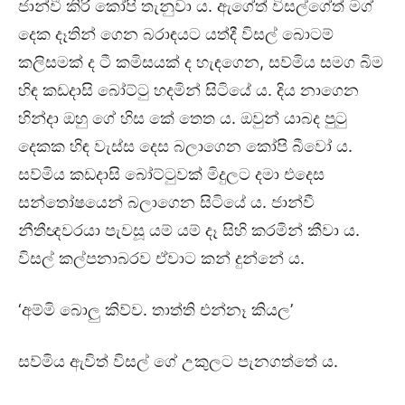
ජාන්වී කිරි කෝපි තැනුවා ය. ඇගේත් විසල්ගේත් මග්
දෙක දෑතින් ගෙන බරාඳයට යත්දී විසල් බොටම්
කලිසමක් ද ටී කමිසයක් ද හැඳගෙන, සව්මිය සමග බිම
හිඳ කඩදාසි බෝට්ටු හදමින් සිටියේ ය. දිය නාගෙන
හින්දා ඔහු ගේ හිස කේ තෙත ය. ඔවුන් යාබද පුටු
දෙකක හිඳ වැස්ස දෙස බලාගෙන කෝපි බීවෝ ය.
සව්මිය කඩදාසි බෝට්ටුවක් මිදුලට දමා එදෙස
සන්තෝෂයෙන් බලාගෙන සිටියේ ය. ජාන්වී
නීතීඥවරයා පැවසූ යම් යම් දෑ සිහි කරමින් කීවා ය.
විසල් කල්පනාබරව ඒවාට කන් දුන්නේ ය.
‘අම්මි බොලු කිව්ව. තාත්ති එන්නෑ කියල’
සව්මිය ඇවිත් විසල් ගේ උකුලට පැනගත්තේ ය.