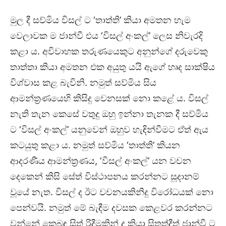
මුල දී සව්මිය විසල් ට ‘තාත්ති’ කියා අමතන හැම
වෙලාවක ම ජාන්වී එය ‘විසල් අංකල්’ ලෙස නිවැරදි
කළා ය. අවිවාහක තරුණයෙකුට අනුන්ගේ දරුවෙකු
තාත්තා කියා අමතන එක අයුතු යයි ඇගේ හෘද සාක්ෂිය
විශ්වාස කළ බැවිනි. නමුත් සව්මිය සිය
ආමන්ත්‍රණයෙහි කිසිදු වෙනසක් නො කළේ ය. විසල්
නැති තැන කෙසේ වතුදු ඔහු ඉන්නා තැනක දී සව්මිය
ට ‘විසල් අංකල්’ යනුවෙන් ඔහුව හැඳින්වීමට ඒත් ඇය
කටයුතු කළා ය. නමුත් සව්මිය ‘තාත්ති’ කියන
ආදරණීය ආමන්ත්‍රණය, ‘විසල් අංකල්’ යන වචන
දෙකෙන් කිසි සේත් විස්ථාපනය කරන්නට සූදානම්
වූයේ නැත. විසල් ද ඊට වචනයකිනිදු විරෝධයක් නො
පෙන්වයි. නමුත් මේ බැඳීම දවසක කෙළවර කරන්නට
වන්නේ කෙබඳු සිත් රිදීමකින් ද කියා සිතත්දීත් ජාන්වී ට