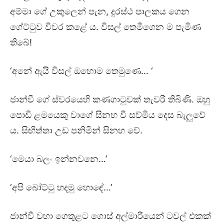
අම්මා ගේ උකුලෙන් පැන, දුරස්ථ පාලකය ගෙන
ගේට්ටුව විවර කළේ ය. විසල් තෙමීගෙන ම පැමිණ
තිබේ!
‘අනේ ඇයි විසල් ඔහොම තෙමුණෙ… ‘
ජාන්වී ගේ ස්වරයෙහි කණගාටුවක් තැවරී තිබිණි. ඔහු
පොඩි ළමයෙකු වාගේ සිනහ වී සව්මිය දෙස බැලුවේ
ය. සිඟිත්තා උඩ පනිමින් සිනහ වේ.
‘මෙයා බලං ඉන්නවනෙ…’
‘අපි බෝට්ටු හදමු හොඳේ…’
ජාන්වී වහා ගෙතුළට ගොස් අල්මාරියෙන් ටවල් එකක්