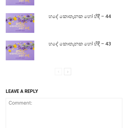
හදේ කොතැනක හෝ හිඳී – 44
හදේ කොතැනක හෝ හිඳී – 43
LEAVE A REPLY