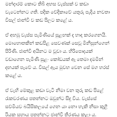
මන්දාරම් කොට තිබි අහස වැස්සක් ව කඩා
වැටෙන්නට ගති. පදික වේදිකාවේ යතුරු පැදිය නවතා
විසල් ජාන්වී ව කඩ පිලට කළේ ය.
ඒ අහඹු වැස්ස පැමිණියේ සුළඟක් ද හාද කරගෙනයි.
මොහොතකින් කඩපිළ සෙවණක් සෙවූ මිනිසුන්ගෙන්
පිරිණි. ජාන්වී අයිනට ම වූවා ය. හිරිපොදයක්
වඩාගෙන පැමිණි සුළං කෝඩයක් ඈ තෙමා දමමින්
දඟයක් පෑවේ ය. විසල් ඇය මුවහ වෙන සේ මග හරස්
කළේ ය.
ඒ වැහි මේකුළ කඩා වැටී නිමා වන තුරු කඩ පිළේ
රැකවරණය පතන්නට ඔවුන්ට සිදු විය. වැස්සේ
සව්මියව බයිසිකලයේ ගෙන යා නො හැකි නිසා කුළී
රියක සහාය පතන්නට ජාන්වී තීරණය කළා ය.