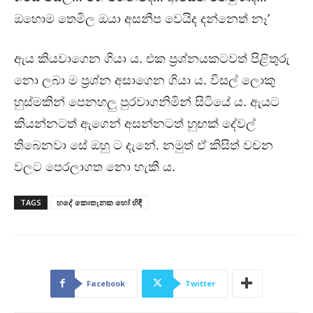
ඔහොම තෙමිල ඔයා අසනීප වෙයිද දන්නෙත් නෑ’
ඇය කියවාගෙන ගියා ය. එක ප්‍රශ්නයකටවත් පිළිතුරු
නො ලබා ම ප්‍රශ්න අසාගෙන ගියා ය. විසල් ලොකු
හුස්මකින් පෙනහලු පුරවාගනිමින් සිටියේ ය. ඇයට
කියන්නටත් ඇගෙන් අසන්නටත් හුඟක් දේවල්
තිබෙනවා සේ ඔහු ට දැනේ. නමුත් ඒ කිසිත් වචන
වලට පෙරලාගත නො හැකි ය.
TAGS
හදේ කොතැනක හෝ හිඳී
Facebook
Twitter