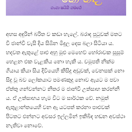
අහස අඳුරින් බරිත ව කඩා හැලේ. බරාඳ පුටුවක් මතට
වී ජාන්වී වැසි දිය සිඹින මිදුල දෙස බලා සිටියා ය.
හදවත ඇතුළේ පාළු අහු මුළු මෙහෙව් හෝරාවක සුසුම්
හෙළන එක වැළකිය නො හැකි ය. චමුපති නික්ම
ගියාය කියා සිය දිවියෙහි කිසිදු අඩුවක්, වෙනසක් නො
සිදු වූ බව ලෝකයාට පමණකුදු නොව ඇයට ම පවා
ඒත්තු ගන්වන්නට නිතර ම ජාන්වී උත්සාහ කරන්නී
ය. ඒ උත්සාහය හැම විට ම සාර්ථක වේ. නමුත්
ඇතුළාන්තයෙහි වන ඈ යටපත් කරනා පාළුවක්
පිටතට එන්නට අවසර ඉල්ලමින් ඉකිබිඳ හඬන අවස්ථා
නැතිවා නොවේ.