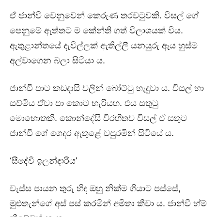
ඒ ජාන්වී වෙනුවෙන් කෙරුණ තරවටුවකි. විසල් ගේ
පෙනුමේ ඇත්තට ම කේන්ති ගත් විලාශයක් විය.
ඇතුළාන්තයේ දැවිල්ලක් ඇතිල්ලී යනයුරු ඇය හුස්ම
අල්වාගෙන බලා සිටියා ය.
ජාන්වී පාට කඩදාසි වලින් බෝට්ටු හැදුවා ය. විසල් හා
සව්මිය ඒවා පා කොට හැරියහ. එය සතුටු
මොහොතකි. කොන්දේසි විරහිතව විසල් ඒ සතුට
ජාන්වී ගේ ගෙදර ඇතුළේ වපුරමින් සිටියේ ය.
‘සීදේවි ඉලන්දාරිය’
වැස්ස පායන තුරු හිඳ ඔහු නික්ම ගියාට පස්සේ,
මුළුතැන්ගේ අස් පස් කරමින් අමිතා කීවා ය. ජාන්වී හ්ම්