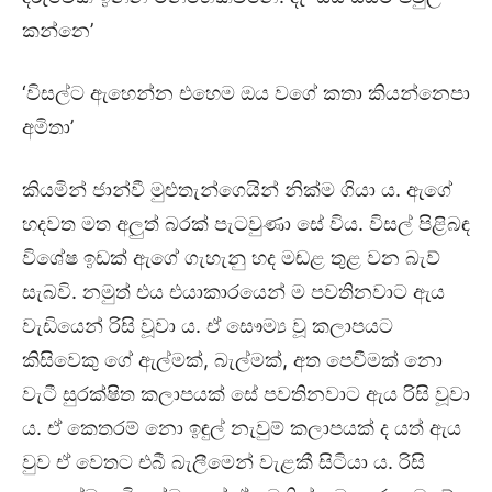
කන්නෙ’
‘විසල්ට ඇහෙන්න එහෙම ඔය වගේ කතා කියන්නෙපා
අමිතා’
කියමින් ජාන්වී මුළුතැන්ගෙයින් නික්ම ගියා ය. ඇගේ
හදවත මත අලුත් බරක් පැටවුණා සේ විය. විසල් පිළිබඳ
විශේෂ ඉඩක් ඇගේ ගැහැනු හද මඬළ තුළ වන බැව්
සැබවි. නමුත් එය එයාකාරයෙන් ම පවතිනවාට ඇය
වැඩියෙන් රිසි වූවා ය. ඒ සෞම්‍ය වූ කලාපයට
කිසිවෙකු ගේ ඇල්මක්, බැල්මක්, අත පෙවීමක් නො
වැටී සුරක්ෂිත කලාපයක් සේ පවතිනවාට ඇය රිසි වූවා
ය. ඒ කෙතරම් නො ඉඳුල් නැවුම් කලාපයක් ද යත් ඇය
වුව ඒ වෙතට එබී බැලීමෙන් වැළකී සිටියා ය. රිසි