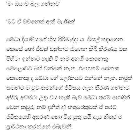
‘මං ඔයාව බලාගන්නව’
‘මට ඒ වචනෙත් ඇති මැණික’
මේධා දියණියගේ හිස පිරිමැද්දා ය. විසල් හදාගෙන
කෙසේ හෝ ජීවත් වන්නට රැගෙන තිබි තීරණය මත
පිහිටා ඉන්නට හැකි වී නම් අනගි කෙනෙකු
මෙලොවට බිහි වන්නේ නැත. එහෙනම් සේනක
කෙනෙකු ද මේධා ගේ ලෝකයට එන්නේ නැත. නමුත්
තමන්ට ම වුව තමන්ගේ ජීවිතය ගැන තීරණ ගන්නට
අසීරු අවස්ථා උදා විය හැකි බැව් මේධා තරම් හොඳින්
වෙන කවුරු නම් දනිත් ද? හතුරෙකුවත් ඒ තරම්
ජීවිතයෙහි අසරණ නො විය යුතු යයි ඇය නිතර ම
ප්‍රාර්ථනා කරන්නේ එබැවිනි.