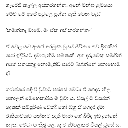
ගැරේජ් කෑල්ල අස්කරගන්න. අනේ මන්දා ළමයො
මේව මේ අපේ පවුලෙ ප්‍රශ්න ඇති වෙන වැඩ’
‘කමන්නෑ මාමෙ. මං ඒක අස් කරගන්නං’
ඒ වෙලාවේ ඇගේ අරමුණ වූයේ ජීවිතය තව දිනකින්
හෝ ඉදිරියට දමාගැනීම පමණකි. අත දරුවෙකු සමගින්
අතේ සතයකුදු නොමැතිව පාරට බහින්නේ කොහොම
ද?
ගරාජයේ පදිංචි වූවාට පස්සේ මේධා ඒ ගෙදර නිල
නොලත් මෙහෙකාරිය ම වූවා ය. විසල් ට වසරක්
දෙකක් සම්පූර්ණ වෙත්දී හෝ ඔහු ඒ ගෙදර දමා
රැකියාවකට යන්නට ඥාති මාමා ගේ බිරිඳ ඉඩ දුන්නේ
නැත. මේධා ට තිබූ ලොකු ම දුර්වලකම විසල් වූයේ ය.