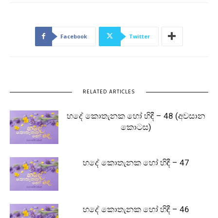
Facebook
Twitter
RELATED ARTICLES
හදේ කොතැනක හෝ හිඳී – 48 (අවසාන
කොටස)
හදේ කොතැනක හෝ හිඳී – 47
හදේ කොතැනක හෝ හිඳී – 46