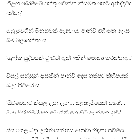
‘ඊළඟ බෝම්බෙ පත්තු වෙන්න නියමිත හෙට අනිද්දටද
දන්නෑ’
ඔහු මුවගින් සිනහවක් පෑවේ ය. ජාන්වී අහිංසක ලෙස
බිම බලාගත්තා ය.
‘ලෝක යුද්ධයක් වුණත් දැන් ඉතින් මොනා කරන්නද…’
විසල් සන්සුන් දෑසකින් ජාන්වී දෙස තත්පර කිහිපයක්
බලා සිටියේ ය.
‘පිච්චෙනව කියල දැන දැන… පළඟැටියෙක් වගේ…
ඔයා විහින්මයිනෙ මේ ගිනි ගොඩට පැන්නෙ ඉතිං’
සිය ගෙල බදා උරහිසෙහි හිස හොවා හිඳිනා සව්මිය