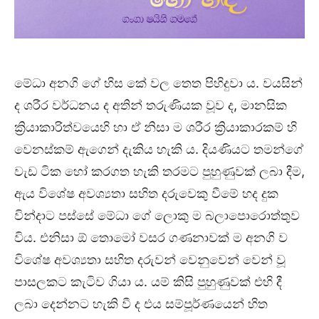
මේධා අනගි ගේ හිස කේ වල තෙත පිහිදුවා ය. වයසින්
ද ශරීර වර්ධනය ද අතින් තරුණියක වූව ද, මානසික
ක්‍රියාකාරිත්වයෙහි හා ඒ නිසා ම ශරීර ක්‍රියාකාරකම් හි
වෙනස්කම් ඇගෙන් දැකිය හැකි ය. දියණියට තමන්ගේ
වැඩ ටික හෝ කරගත හැකි තරමට පුහුණුවක් ලබා දීම,
ඇය විශේෂ අවශ්‍යතා සහිත දරුවෙකු වීමේ හද දුක
වින්දාට පස්සේ මේධා ගේ ලොකු ම බලාපොරොත්තුව
විය. එනිසා ඕ තොමෝ වසර ගණනාවක් ම අනගි ව
විශේෂ අවශ්‍යතා සහිත දරුවන් වෙනුවෙන් වෙන් වූ
පාසලකට කැටිව ගියා ය. යම් කිසි පුහුණුවක් එහි දී
ලබා දෙන්නට හැකි වී ද එය සම්පූර්ණයෙන් හිත