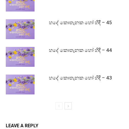
හදේ කොතැනක හෝ හිඳී – 45
හදේ කොතැනක හෝ හිඳී – 44
හදේ කොතැනක හෝ හිඳී – 43
LEAVE A REPLY