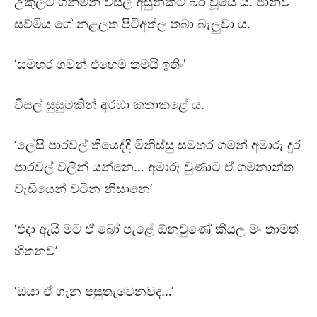
උකුලට ගනිමින් විසල් අසුනකට බර වූයේ ය. ජාන්වී
සව්මිය ගේ නළලත පිටිඅත්ල තබා බැලුවා ය.
‘සමහර ගමන් එහෙම තමයි ඉතිං’
විසල් සුසුමකින් අරඹා කතාකළේ ය.
‘ලේසි පාරවල් තියෙද්දි මිනිස්සු සමහර ගමන් අමාරු දුර
පාරවල් වලින් යන්නෙ… අමාරු වුණාට ඒ ගමනාන්ත
වැඩියෙන් වටින නිසානෙ’
‘එදා ඇයි මට ඒ බෝ පැළේ ඕනවුණේ කියල මං තාමත්
හිතනව’
‘ඔයා ඒ ගැන පසුතැවෙනවද…’