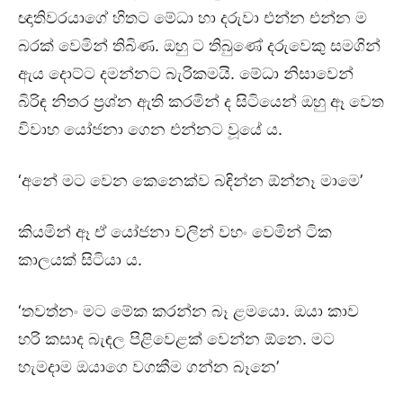
ඥාතිවරයාගේ හිතට මේධා හා දරුවා එන්න එන්න ම
බරක් වෙමින් තිබිණ. ඔහු ට තිබුණේ දරුවෙකු සමගින්
ඇය දොට්ට දමන්නට බැරිකමයි. මේධා නිසාවෙන්
බිරිඳ නිතර ප්‍රශ්න ඇති කරමින් ද සිටියෙන් ඔහු ඈ වෙත
විවාහ යෝජනා ගෙන එන්නට වූයේ ය.
‘අනේ මට වෙන කෙනෙක්ව බඳින්න ඕන්නෑ මාමෙ’
කියමින් ඈ ඒ යෝජනා වලින් වහං වෙමින් ටික
කාලයක් සිටියා ය.
‘තවත්නං මට මේක කරන්න බෑ ළමයො. ඔයා කාව
හරි කසාද බැඳල පිළිවෙළක් වෙන්න ඕනෙ. මට
හැමදාම ඔයාගෙ වගකීම ගන්න බෑනෙ’