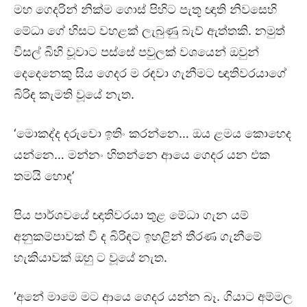
මහ ගෙදරින් නික්ම ගොස් පිහිට පැතූ ඥාති නිවසෙහි
මේධා ගේ හිසට වහළක් ලැබුණු බැව් ඇත්තකි. නමුත්
විසල් බිහි වූවාට පස්සේ පවුලක් වශයෙන් ඔවුන්
දෙදෙනෙකු සිය ගෙදර ම රඳවා ගැනීමට ඥාතිවරයාගේ
බිරිඳ කැමති වූයේ නැත.
‘මොකද්ද දරුවො ඉතිං කරන්නෙ… ඔය ළමය කොහෙද
යන්නෙ… මන්නං හිතන්නෙ ආයෙ ගෙදර යන එක
තමයි හොඳ’
පිය පාර්ශවයේ ඥාතිවරයා තුළ මේධා ගැන යම්
අනුකම්පාවක් වී ද බිරිඳට ඉහළින් තීරණ ගැනීමේ
හැකියාවක් ඔහු ට වූයේ නැත.
‘අනේ මාමෙ මට ආයෙ ගෙදර යන්න බෑ. ගියාට අම්මල