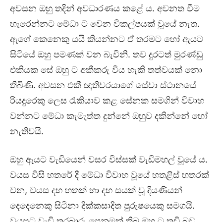
අවසන ඔහු තදින් අවධාරණය කළේ ය. අවනත වීම
හැරෙන්නට මේධා ට වෙන විකල්පයක් වූයේ නැත.
ඇගේ කෙනෙකු යයි කියන්නට ඒ තරමට හෝ ඇයට
සිටියේ ඔහු පමණක් වන බැවිනි. තව දුරටත් මුරණ්ඩු
එකියක සේ ඔහු ට අකීකරු විය හැකි තත්වයක් නො
තිබිණි. අවසන එකී ඥාතිවරයාගේ සේවා ස්ථානයේ
රියදුරෙකු ලෙස රැකියාව කළ සේනක සමගින් විවාහ
වන්නට මේධා කැමැත්ත දුන්නේ ඔහුව දකින්නේ හෝ
නැතිවයි.
ඔහු ඇයට වැඩියෙන් වසර විස්සක් වැඩිමහල් වූයේ ය.
වයස විසි හතරේ දී මේධා විවාහ වූයේ හතළිස් හතරක්
වන, වයස දහ හතක් හා දහ සයක් වූ දියණියන්
දෙදෙනෙකු සිටිනා දික්කසාදිත පුරුෂයෙකු සමගයි.
වයසට වැඩි තරබාරු පෙනුමක් තිබූ ඔහු ට තඩි බඩ