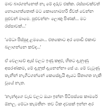
මාව බාරගන්නෙත් නෑ මේ දරුව එක්ක. රස්සාවක්වත්
හොයාගත්තොත් මට කොහොමහරි ජීවත් වෙන්න
පුළුවන් මාමෙ. පුළුවන්නං ලොකු පිණක්… මට
රස්සාවක්…’
‘මේධා පිස්සුද ළමයො… එතකොට අර පොඩි එකාව
බලාගන්නෙ කව්ද…’
ඒ වෙලාවේ ඇස් වලට ඉණූ කඳුළු, හිතට දැනුණු
අසරණකම, මේ දැනුත් දැනෙන්නා සේ ය. මේ වැටුණු
තැනින් නැගිටගන්නේ කෙසේදැයි ඇයට සිතාගත හැකි
වූයේ නැත.
‘නැන්දගෙ වැඩ වලට ඔයා ඉන්න පිටිපස්සෙ කාමරේ
ඕනලු. මේධා කැමතිනං තව ටික දවසක් ඉන්න අර