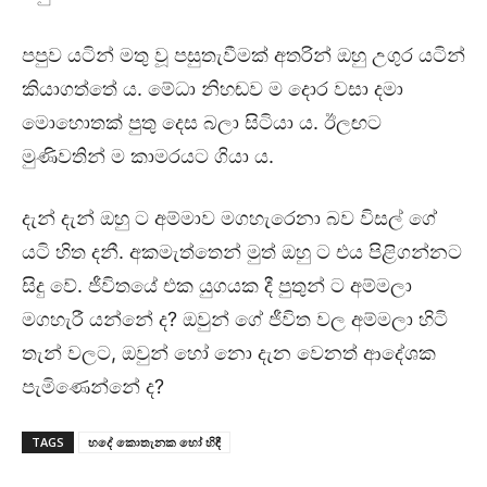
පපුව යටින් මතු වූ පසුතැවීමක් අතරින් ඔහු උගුර යටින්
කියාගත්තේ ය. මේධා නිහඬව ම දොර වසා දමා
මොහොතක් පුතු දෙස බලා සිටියා ය. ඊලඟට
මුණිවතින් ම කාමරයට ගියා ය.
දැන් දැන් ඔහු ට අම්මාව මගහැරෙනා බව විසල් ගේ
යටි හිත දනී. අකමැත්තෙන් මුත් ඔහු ට එය පිළිගන්නට
සිදු වේ. ජීවිතයේ එක යුගයක දී පුතුන් ට අම්මලා
මගහැරී යන්නේ ද? ඔවුන් ගේ ජීවිත වල අම්මලා හිටි
තැන් වලට, ඔවුන් හෝ නො දැන වෙනත් ආදේශක
පැමිණෙන්නේ ද?
TAGS
හදේ කොතැනක හෝ හිඳී