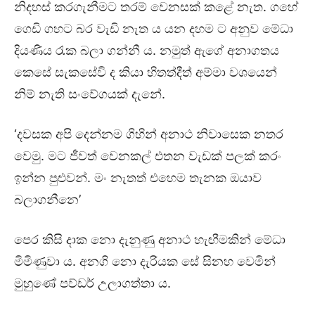
නිදහස් කරගැනීමට තරම් වෙනසක් කළේ නැත. ගහේ
ගෙඩි ගහට බර වැඩි නැත ය යන දහම ට අනුව මේධා
දියණිය රැක බලා ගන්නී ය. නමුත් ඇගේ අනාගතය
කෙසේ සැකසේවි ද කියා හිතත්දීත් අම්මා වශයෙන්
නිම් නැති සංවේගයක් දැනේ.
‘දවසක අපි දෙන්නම ගිහින් අනාථ නිවාසෙක නතර
වෙමු. මට ජීවත් වෙනකල් එතන වැඩක් පලක් කරං
ඉන්න පුළුවන්. මං නැතත් එහෙම තැනක ඔයාව
බලාගනීනෙ’
පෙර කිසි දාක නො දැනුණු අනාථ හැඟීමකින් මේධා
මිමිණුවා ය. අනගි නො දැරියක සේ සිනහ වෙමින්
මුහුණේ පව්ඩර් උලාගත්තා ය.