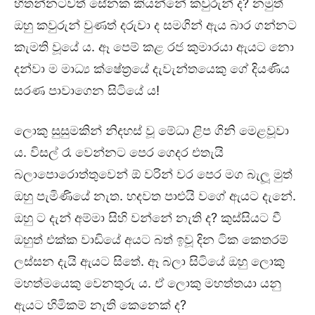
හිතන්නටවත් සේනක කියන්නේ කවුරුන් ද? නමුත්
ඔහු කවුරුන් වුණත් දරුවා ද සමගින් ඇය බාර ගන්නට
කැමති වූයේ ය. ඈ පෙම් කළ රජ කුමාරයා ඇයට නො
දන්වා ම මාධ්‍ය ක්ෂේත්‍රයේ දැවැන්තයෙකු ගේ දියණිය
සරණ පාවාගෙන සිටියේ ය!
ලොකු සුසුමකින් නිදහස් වූ මේධා ළිප ගිනි මෙළවූවා
ය. විසල් රෑ වෙන්නට පෙර ගෙදර එතැයි
බලාපොරොත්තුවෙන් ඕ වරින් වර පෙර මග බැලූ මුත්
ඔහු පැමිණියේ නැත. හදවත පාළුයි වගේ ඇයට දැනේ.
ඔහු ට දැන් අම්මා සිහි වන්නේ නැති ද? කුස්සියට වී
ඔහුත් එක්ක වාඩියේ අයට බත් ඉවූ දින ටික කෙතරම්
ලස්සන දැයි ඇයට සිතේ. ඈ බලා සිටියේ ඔහු ලොකු
මහත්මයෙකු වෙනතුරු ය. ඒ ලොකු මහත්තයා යනු
ඇයට හිමිකම් නැති කෙනෙක් ද?