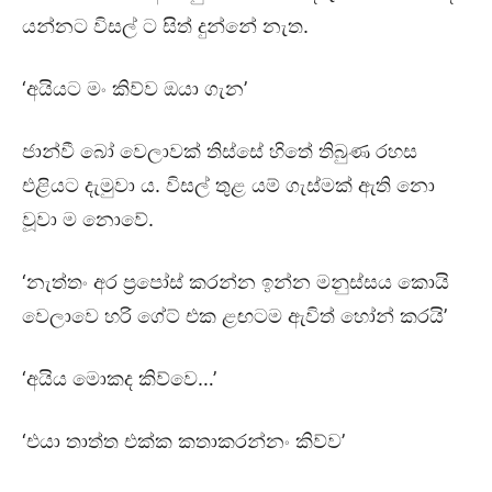
යන්නට විසල් ට සිත් දුන්නේ නැත.
‘අයියට මං කිව්ව ඔයා ගැන’
ජාන්වී බෝ වෙලාවක් තිස්සේ හිතේ තිබුණ රහස
එළියට දැමුවා ය. විසල් තුළ යම් ගැස්මක් ඇති නො
වූවා ම නොවේ.
‘නැත්තං අර ප්‍රපෝස් කරන්න ඉන්න මනුස්සය කොයි
වෙලාවෙ හරි ගේට් එක ළඟටම ඇවිත් හෝන් කරයි’
‘අයිය මොකද කිව්වෙ…’
‘එයා තාත්ත එක්ක කතාකරන්නං කිව්ව’