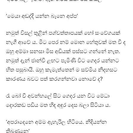
‘මෙයා අඬද්දි යන්න බෑනෙ අප්ප’
නමුත් විසල් තුළින් පශ්චත්තාපයක් හෝ සංවේගයක්
නැගී ආවේ ය. මීට පෙර නම් මොන හේතුවක් මත වී ද
ඔහු අම්මා සනසා මිස අඩියක් පස්සට ගන්නේ නැත.
නමුත් දැන් ජාන්වී ළඟට පැමිණි විට ගෙදර යන්නට
හිත පසුබායි. ඔහු කැමැත්තෙන් ම සව්මිය නිදහසට
කාරණය බවට පත් කරගන්නවා නොවේ ද?
රෑ බෝ වී අවන්හලේ සිට ගෙදර යන විට මේධා
දොරකඩ පඩිය මත හිඳ අඳුර දෙස බලා සිටියා ය.
‘අපරාදෙනෙ අම්ම ඇහැරිල හිටියෙ. නිදියන්න
තිබුණනෙ’