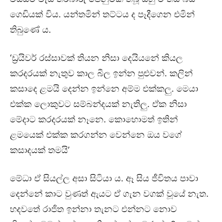
ගෙඩියක් විය. යන්තමින් තට්ටය ද පෑදීගෙන එමින්
තිබුණේ ය.
‘ඩ්‍රයිවර් රස්සාවක් තියන නිසා දෙයියනේ කියල
කරදරයක් නැතුව කාල බීල ඉන්න පුළුවන්. කලින්
කසාදෙ ළමයි දෙන්න ඉන්නෙ අම්ම එක්කලු. මෙයා
එක්ක ලොකුවට සම්බන්දයක් නැතිලු. ඒක නිසා
මේදාට කරදරයක් නෑනෙ. කොහොමත් ඉතින්
ළමයෙක් එක්ක කරගන්න වෙන්නෙ ඔය වගේ
කසාදයක් තමයි’
මේධා ඒ සියල්ල අසා සිටියා ය. ඈ සිය ජීවිතය පාවා
දෙන්නේ කාට වුණත් ඇයට ඒ ගැන වගක් වූයේ නැත.
හදවතේ රාජිත ඉන්නා තැනට එන්නට නොව