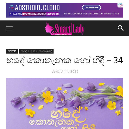
Novels
හදේ කොතැනක හෝ හිඳී
හදේ කොතැනක හෝ හිඳී – 34
ජනවාරි 11, 2026