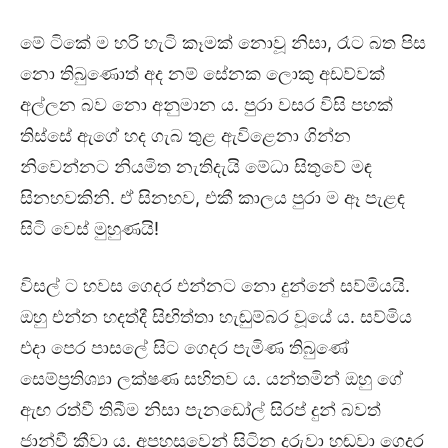
මේ ටිකේ ම හරි හැටි කෑමක් නොවූ නිසා, රෑට බත පිස
නො තිබුණොත් අද නම් සේනක ලොකු අඩව්වක්
අල්ලන බව නො අනුමාන ය. පුරා වසර විසි පහක්
තිස්සේ ඇගේ හද ගැබ තුළ ඇවිළෙනා ගින්න
නිවෙන්නට නියමිත නැතිදැයි මේධා සිතුවේ මඳ
සිනහවකිනි. ඒ සිනහව, එකී කාලය පුරා ම ඈ පැළඳ
සිටි වෙස් මුහුණයි!
විසල් ට හවස ගෙදර එන්නට නො දුන්නේ සව්මියයි.
ඔහු එන්න හදත්දී සිඟිත්තා හැඬුම්බර වූයේ ය. සව්මිය
එදා පෙර පාසලේ සිට ගෙදර පැමිණ තිබුණේ
සෙම්ප්‍රතිශ්‍යා ලක්ෂණ සහිතව ය. යන්තමින් ඔහු ගේ
ඇඟ රත්වී තිබීම නිසා පැනඩෝල් සිරප් දුන් බවත්
ජාන්වී කීවා ය. අපහසුවෙන් සිටින දරුවා හඬවා ගෙදර