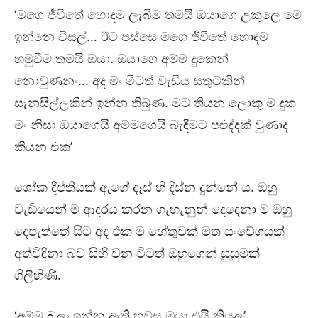
‘මගෙ ජීවිතේ හොඳම ලැබීම තමයි ඔයාගෙ උකුලෙ මේ
ඉන්නෙ විසල්… ඊට පස්සෙ මගෙ ජීවිතේ හොඳම
හමුවීම තමයි ඔයා. ඔයාගෙ අම්ම දුකෙන්
නොවුණනං… අද මං මීටත් වැඩිය සතුටකින්
සැනසිල්ලකින් ඉන්න තිබුණ. මට තියන ලොකු ම දුක
මං නිසා ඔයාගෙයි අම්මගෙයි බැඳීමට පළුද්දක් වුණාද
කියන එක’
ශෝක දීප්තියක් ඇගේ දෑස් හි දිස්න දුන්නේ ය. ඔහු
වැඩියෙන් ම ආදරය කරන ගැහැනුන් දෙදෙනා ම ඔහු
දෙපැත්තේ සිට අද එක ම හේතුවක් මත සංවේගයක්
අත්විඳිනා බව සිහි වන විටත් ඔහුගෙන් සුසුමක්
ගිලිහිණි.
‘අම්ම බලං ඉන්න ඇති හවස ඔයා එයි කියල’