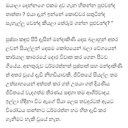
ඔයාලා දෙන්නගෙ එකම දුව ගැන හිතන්න පුළුවන්ද
තාත්තා ? එයා දැන් ඉන්නේ කොච්චර සතුටින්ද
සැහැල්ලු වෙන්ද කියලා තේරුම් ගන්න පුළුවන්ද? “
පුෂ්පා කඳුළු පිරි දෑසින් මන්දාකිණි දෙස බලාහුන් අතර
ලවන් සියල්ලන් දෙසම කෝපයෙන් බලා වේගයෙන්
කාර්යාල කාමරයේ දොර විවෘත කර ගෙන පිටව
ගියේය. අනතුරුව ධර්මරත්නත් පුෂ්පාත් සහ මන්දාකිණි
ත් අතර වූයේ දැඩි නිහඬියාවකි. ජීවිතයේ සියල්ල තම
උත්සාහයෙන් අත්පත් කර ගත් උපයා ගත් දියණිය
ජීවිතයේ වැදගත්ම තීරණය සඳහා තම ආශිර්වාදය
ඉල්ලා හිඳිනා විට ඇගේ පියා ලෙස තවදුරටත් ඇයට
විරෝධය පාන්නට ධර්මරත්න හට හිත දැඩි කර
ගැනීමට හැකි වූයේ නැත.