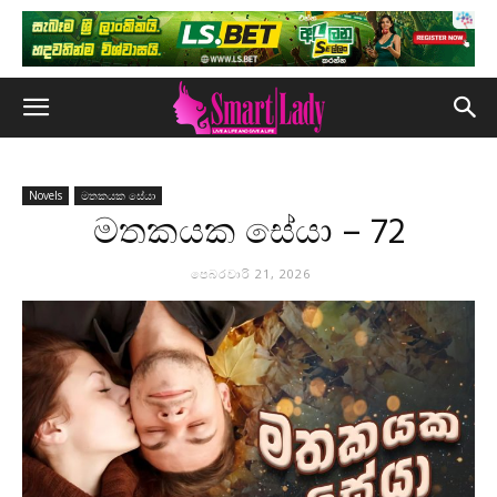
Novels
මතකයක සේයා
මතකයක සේයා – 72
පෙබරවාරි 21, 2026