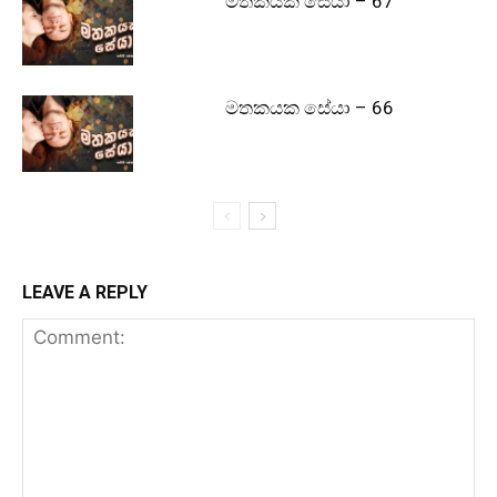
මතකයක සේයා – 67
මතකයක සේයා – 66
LEAVE A REPLY