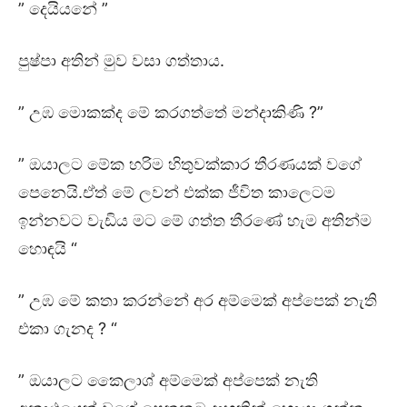
” දෙයියනේ ”
පුෂ්පා අතින් මුව වසා ගත්තාය.
” උඹ මොකක්ද මේ කරගත්තේ මන්දාකිණි ?”
” ඔයාලට මේක හරිම හිතුවක්කාර තීරණයක් වගේ
පෙනෙයි.ඒත් මේ ලවන් එක්ක ජීවිත කාලෙටම
ඉන්නවට වැඩිය මට මේ ගත්ත තීරණේ හැම අතින්ම
හොඳයි “
” උඹ මේ කතා කරන්නේ අර අම්මෙක් අප්පෙක් නැති
එකා ගැනද ? “
” ඔයාලට කෛලාශ් අම්මෙක් අප්පෙක් නැති