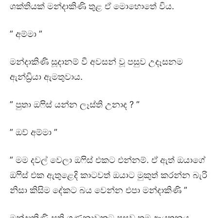
ශක්තියක් මන්දාකිණි තුළ ඒ මොහොතේ විය.
” අම්මා ”
මන්දාකිණි සූදානම් වී අවසන් වූ පසුව උදෑසනම
ඇන්ඩ්‍රියා ඇමතුවාය.
” පුතා ඔෆිස් යන්න ලෑස්ති උනාද ? ”
” ඔව් අම්මා ”
” මම දවල් වෙලා ඔෆිස් එකට එන්නම්. ඒ ඇත් ඔයාගේ
ඔෆිස් එක ඇතුළෙදි කාටවත් ඔයාට මුකුත් කරන්න බැරි
නිසා කිසිම දේකට බය වෙන්න එපා මන්දාකිණි ”
මන්දාකිණි සති ගණනාවකට පසුව තම ආයතනය