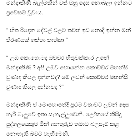
මන්දාකිණි බැල්මකින් වත් ඔහු දෙස නොබලා ඉන්නට
ප්‍රවේසම් වූවාය.
” හිත රිදෙන දේවල් වලට තවත් ඉඩ නොදී ඉන්න මන්
තීරණයක් ගත්තා තාත්තා “
” උඹ කොහොමද ඔච්චර හිතුවක්කාර උනේ
මන්දාකිණි ? අපි උඹව හොයන්න කොච්චර මහන්සි
වුණාද කියල දන්නවද? මේ ලවන් කොච්චර මහන්සි
වුණාද කියල දන්නවද ?”
මන්දාකිණි ඒ මොහොතේදී ප්‍රථම වතාවට ලවන් දෙස
හැරී බැලුවේ ඉතා සැහැල්ලුවෙනි. ලෝකයේ කිසිදු
පුද්ගලයෙකුට මින් අනතුරුව තමාට බලපෑම් කළ
නොහැකි බවට හැඟීමෙනි.