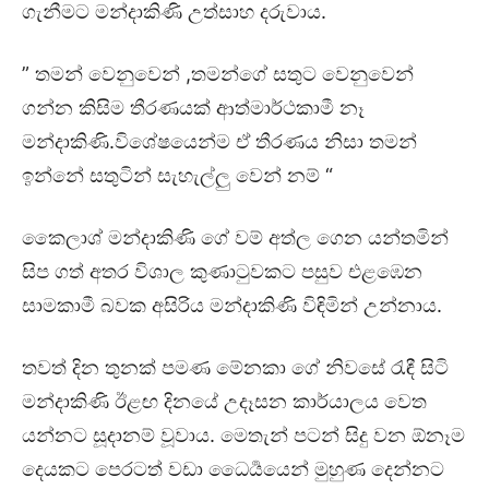
ගැනීමට මන්දාකිණි උත්සාහ දරුවාය.
” තමන් වෙනුවෙන් ,තමන්ගේ සතුට වෙනුවෙන්
ගන්න කිසිම තීරණයක් ආත්මාර්ථකාමී නෑ
මන්දාකිණි.විශේෂයෙන්ම ඒ තීරණය නිසා තමන්
ඉන්නේ සතුටින් සැහැල්ලු වෙන් නම් “
කෛලාශ් මන්දාකිණි ගේ වම් අත්ල ගෙන යන්තමින්
සිප ගත් අතර විශාල කුණාටුවකට පසුව එළඹෙන
සාමකාමී බවක අසිරිය මන්දාකිණි විඳිමින් උන්නාය.
තවත් දින තුනක් පමණ මේනකා ගේ නිවසේ රැඳී සිටි
මන්දාකිණි ඊළඟ දිනයේ උදෑසන කාර්යාලය වෙත
යන්නට සූදානම් වූවාය. මෙතැන් පටන් සිදු වන ඕනෑම
දෙයකට පෙරටත් වඩා ධෛර්‍යයෙන් මුහුණ දෙන්නට