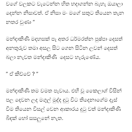
වගේ වලකට වැටෙන්න හිත හදාගන්න බැහැ ඔයාලා
දෙන්න නිසාවත්. ඒ නිසා මං මගේ සතුට තියෙන තැන
නතර වුණා “
මන්දාකිණි මදහසක් පෑ අතර ධර්මරත්න පුෂ්පා දෙසත්
අනතුරුව තමා අසල සිට ගෙන සිටින ලවන් දෙසත්
බලා නැවත මන්දාකිණි දෙසට හැරුණේය.
” ඒ කිව්වේ ? ”
මන්දාකිණි තම වමත පෑවාය. එහි වූ කෛලාශ් විසින්
පල දෙවන ලද මගුල් මුද්ද දුටු විට තිදෙනාගේම දෑස්
විම තියෙන විසල් වෙන ආකාරය දුටු වත් මන්දාකිණි
බිඳක් හෝ සසලුනේ නැත.