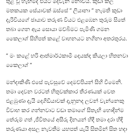
තුළ වූ හැඟීමද එයට දෙවැනි නොවීය. කුඩා කල
මතකයක සේයාවක් ඔස්සේ ” ලියානා ” නැමති කුඩා
දැරිවියගේ ඡායාව තරුණ වියට එළඹෙන තුරුම සිතේ
තබා ගෙන ඇය සොයා මව්බිමට පැමිණි ගමන
කෛලාශ් සිහිපත් කළේ වාහනයට නගිනා අතරතුරය.
” මං කළේ හරි ආත්මාර්ථකාමී දෙයක්ද කියලා හිතනවා
කෛලාශ් “
මන්දාකිණි එසේ පැවසුවේ දෙමව්පියන් සිහි වීමෙනි.
තමා දෙවන වරටත් හිතුවක්කාර තීරණයක් වෙත
එළඹුණා දැයි දෙගිඩියාවක් දැනුනද ලවන් වැන්නෙකු
විවාහ කර ගන්නවාට වඩා තමාගේ සිතැඟි හොඳින්ම
තේරුම් ගත් ,ජීවිතයේ අසීරු දිනයන් හිදී තමා දරා හිඳි
තරුණයා අසල නැවතීම යහපත් යැයි සිතමින් සිත හදා