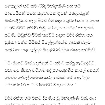
කෛලාශ් හට තම බිරිඳ මන්දාකිණි සහ තම
දෙමව්පියන් සමඟ කටුනායක ගුවන් තොටුපළින්
ඕස්ට්‍රේලියාව බලා පිටත් වීම සඳහා ගුවන් යානය වෙත
ගොඩ වීමට ඉතිරිව තිබුණේ පැයක පමණ කාලයක්
පමණි. ඔවුන්ව පිටත් කරවීම සඳහා ධර්මරත්න සහ
පුෂ්පාද එක්ව සිටියේ සියල්ලන්ගේම හදවත් වලට
සතුට සහ සැහැල්ලුව ඕනෑවටත් වඩා එකතු කරමිනි.
” මං ඔයාට බාර දෙන්නේ මං හම්බ කරපු හැමදේටම
වඩා මට තියන වටිනම දේ පුතා.පහුගිය කාලේ අපෙන්
වෙච්ච දේවල් අමතක කරලා මගේ මේ කෙල්ලව
මෙතනින් එහාට පරිස්සමට බලා ගන්න “
ධර්මරත්න තම එකම දියණිය වූ මන්දාකිණි වත්, ඇය