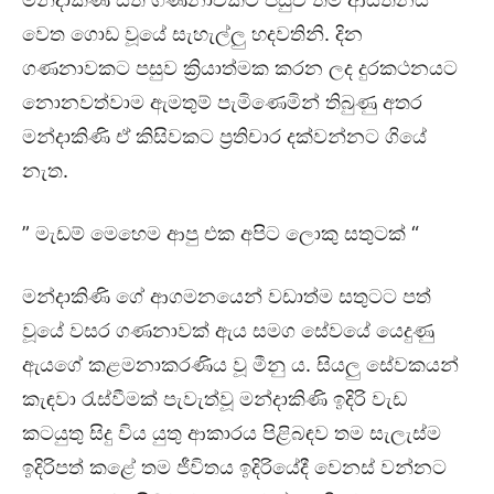
වෙත ගොඩ වූයේ සැහැල්ලු හදවතිනි. දින
ගණනාවකට පසුව ක්‍රියාත්මක කරන ලද දුරකථනයට
නොනවත්වාම ඇමතුම් පැමිණෙමින් තිබුණු අතර
මන්දාකිණි ඒ කිසිවකට ප්‍රතිචාර දක්වන්නට ගියේ
නැත.
” මැඩම් මෙහෙම ආපු එක අපිට ලොකු සතුටක් “
මන්දාකිණි ගේ ආගමනයෙන් වඩාත්ම සතුටට පත්
වූයේ වසර ගණනාවක් ඇය සමග සේවයේ යෙදුණු
ඇයගේ කළමනාකරණිය වූ මීනු ය. සියලු සේවකයන්
කැඳවා රැස්වීමක් පැවැත්වූ මන්දාකිණි ඉදිරි වැඩ
කටයුතු සිදු විය යුතු ආකාරය පිළිබඳව තම සැලැස්ම
ඉදිරිපත් කළේ තම ජීවිතය ඉදිරියේදී වෙනස් වන්නට