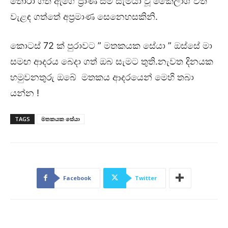
තෝරා ගත් ඇගේ ප්‍රාණ සම සැමියා වූ කෛලාශ් වත්
වැළඳ ගත්තේ අප්‍රමාණ සෙනෙහසකිනි.
කොටස් 72 ක් පුරාවට ” මතකයක සේයා ” ඔස්සේ මා
සමඟ ආදරය බෙදා ගත් ඔබ සැමට තුති.නැවත දිනයක
හමුවනතුරු ඔබේ මතකය ආදරයෙන් මෙහි තබා
යන්න !
TAGS
මතකයක සේයා
Facebook
Twitter