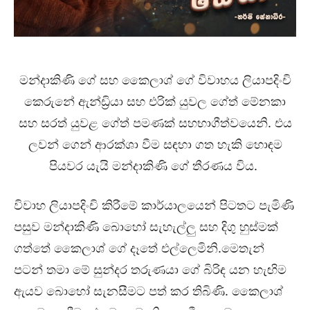
මන්දාකිණි ගේ සහ කෛලාශ් ගේ විවාහය ලියාපදිංචි
කෙරුනේ ඇන්ඩ්‍රියා සහ එරික් යුවල ගේත් මේනකා
සහ සරත් යුවළ ගේත් පමණක් සහභාගීත්වයෙනි. එය
ලවන් ගෙන් ආරක්ශා වීම සඳහා ගත හැකි හොඳම
පියවර යැයි මන්දාකිණි ගේ තීරණය විය.
විවාහ ලියාපදිංචි කිරීමේ කාර්යාලයෙන් පිටතට පැමිණි
පසුව මන්දාකිණි බොහෝ සැහැල්ලු සහ දිගු හුස්මක්
ගත්තේ කෛලාශ් ගේ දෑතේ එල්ලෙමිනි.මෙතැන්
පටන් තමා මේ සුන්දර තරුණයා ගේ බිරිඳ යන හැඟිම
ඇයව බොහෝ සැනසීමට පත් කර තිබිණි. කෛලාශ්