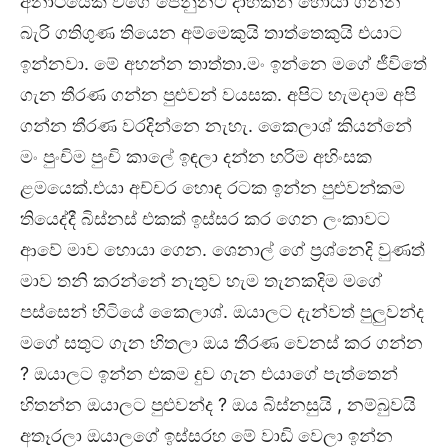
අනාථයෙක් වගේ පෙනුනට දාහකින් හොයා ගන්න
බැරි ගතිගුණ තියෙන අම්මෙකුයි තාත්තෙකුයි එයාට
ඉන්නවා. මේ අහන්න තාත්තා.මං ඉන්නෙ මගේ ජීවිතේ
ගැන තීරණ ගන්න පුළුවන් වයසක. අපිට හැමදාම අපි
ගන්න තීරණ වරදින්නෙ නැහැ. කෛලාශ් කියන්නේ
මං පුංචිම පුංචි කාලේ ඉඳලා දන්න හරිම අහිංසක
ළමයෙක්.එයා අච්චර හොඳ රටක ඉන්න පුළුවන්කම
තියෙද්දී බිස්නස් එකක් ඉස්සර කර ගෙන ලංකාවට
ආවේ මාව හොයා ගෙන. ශෙනාල් ගේ ප්‍රශ්නෙදි වුණත්
මාව තනි කරන්නේ නැතුව හැම තැනකදිම මගේ
පස්සෙන් හිටියේ කෛලාශ්. ඔයාලට දැන්වත් පුලුවන්ද
මගේ සතුට ගැන හිතලා ඔය තීරණ වෙනස් කර ගන්න
? ඔයාලට ඉන්න එකම දුව ගැන එයාගේ පැත්තෙන්
හිතන්න ඔයාලට පුළුවන්ද ? ඔය බිස්නසුයි , නම්බුවයි
අතෑරලා ඔයාලගේ ඉස්සරහ මේ වාඩි වෙලා ඉන්න