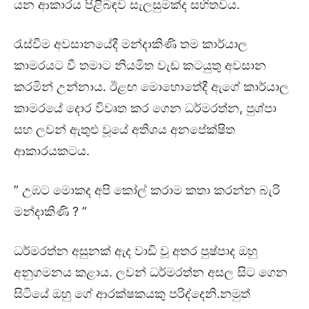
යන ආකාරය පිළිබඳව සැලසුමක්ද සහිතවය.
රැස්වීම අවසානයේදී මන්දාකිණි තම කාර්යාල
කාමරයට වී තමාට නියමිත වැඩ කටයුතු අවසාන
කරමින් උන්නාය. ඊළඟ මොහොතේදී ඇගේ කාර්යාල
කාමරයේ දොර විවෘත කර ගෙන ධර්මරත්න, පුශ්පා
සහ ලවන් ඇතුළු වූයේ අතිශය අනපේක්ෂිත
ආකාරයකටය.
” උඹට මොකද අපි කෝල් කරාම කතා කරන්න බැරි
මන්දාකිණි ? ”
ධර්මරත්න අසුනක් ඇද වාඩි වූ අතර පුෂ්පාද ඔහු
අනුගමනය කළාය. ලවන් ධර්මරත්න අසල සිට ගෙන
සිටියේ ඔහු ගේ ආරක්ෂකයකු පරිද්දෙනි.නමුත්