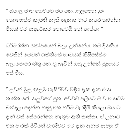
” ඔයාල මාව හෙව්වේ මට නොගැලපෙන ,මං
කොහෙත්ම කැමති නැති තැනක මාව නතර කරන්න
මිසක් මට ආදරේකට නෙමෙයි නේ තාත්තා “
ධර්මරත්න කෝපයෙන් බලා උන්නේය. තම දියණිය
වෙතින් මෙවන් ශක්තිමත් භාවයක් කිසිසේත්ම
බලාපොරොත්තු නොවූ බැවින් ඔහු උන්නේ පුදුමයට
පත් වීය.
” ලවන් මුල ඉඳලම හැසිරිච්ච විදිහ දැක දැක එයා
තාත්තාගේ යාලුවගේ පුතා වෙච්ච පලියට මාව එයාටම
බන්දලා දෙන්න හදපු එක හරිම වැරදියි කියලා ඔයාට
දැන් වත් තේරෙන්නෙ නැතුව ඇති තාත්තා. ඒ උනාට
එක පාරක් ජීවිතේ වැරදිච්ච මට දැන දැනම ආපහු ඒ