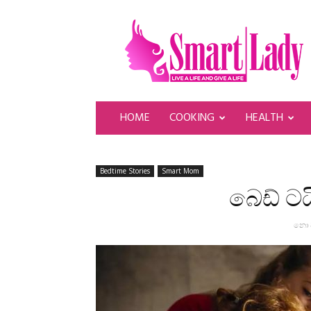
SmartLady
HOME
COOKING
HEALTH
Bedtime Stories
Smart Mom
බෙඩ් ටය
නොව