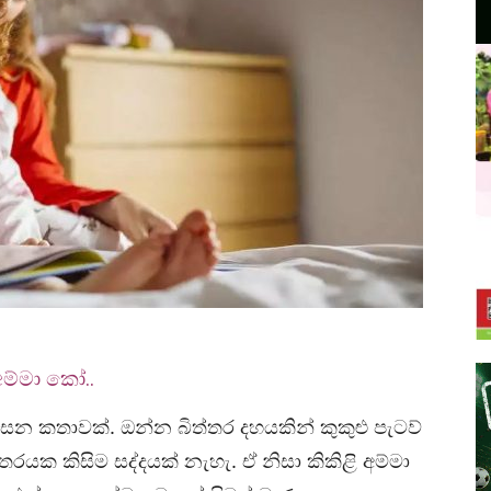
ම්මා කෝ..
න කතාවක්. ඔන්න බිත්තර දහයකින් කුකුළු පැටව්
යක කිසිම සද්දයක් නැහැ. ඒ නිසා කිකිළි අම්මා