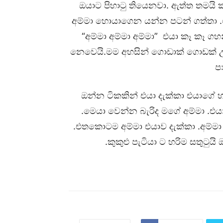
ඔයාට පිහාටු තියෙනවා. ඇත්ත තමයි කු
අම්මා හොයාගෙන යන්න පටන් ගත්තා .ට
“අම්මා අම්මා අම්මා” එයා කෑ කෑ ග
නෙවෙයි.මම අහසින් ගොඩාක් ගොඩක් උඩ
ප
ඔන්න ටිකකින් එයා දැක්කා එයාගේ හැ
.මෙයා වෙන්න බැරිද මගේ අම්මා .එය
.එතකොටම අම්මා එයාව දැක්කා .අම්මා
.කුකුළු පැටියා ට හරිම සතුටුය