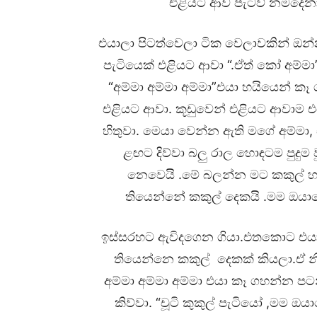
එළියට ආව පැටව් නමදෙනා 
එයාලා පිටත්වෙලා ටික වෙලාවකින් ඔන්න
පැටියෙක් එළියට ආවා “.ඒත් කෝ අම්ම
“අම්මා අම්මා අම්මා”එයා හයියෙන් කෑ 
එළියට ආවා. කූඩුවෙන් එළියට ආවාම එය
හිතුවා. මෙයා වෙන්න ඇති මගේ අම්මා,
ළඟට දිව්වා බලු රාල හොඳටම පුදුම
නෙවෙයි .මේ බලන්න මට කකුල් හ
තියෙන්නේ කකුල් දෙකයි .මම ඔයාගෙ 
ඉස්සරහට ඇවිදගෙන ගියා.එතකොට එයා ද
තියෙන්නෙ කකුල් දෙකක් කියලා.ඒ න
අම්මා අම්මා අම්මා එයා කෑ ගහන්න පට
කිව්වා. “චූටි කුකුල් පැටියෝ ,මම 