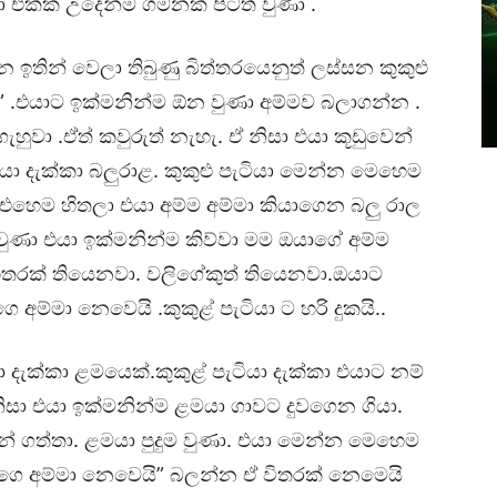
එක්ක උදෙන්ම ගමනක් පිටත් වුණා .
 ඉතින් වෙලා තිබුණු බිත්තරයෙනුත් ලස්සන කුකුළු
ා” .එයාට ඉක්මනින්ම ඕන වුණා අම්මව බලාගන්න .
ගැහුවා .ඒත් කවුරුත් නැහැ. ඒ නිසා එයා කූඩුවෙන්
ා දැක්කා බලුරාළ. කුකුළු පැටියා මෙන්න මෙහෙම
 එහෙම හිතලා එයා අම්ම අම්මා කියාගෙන බලු රාල
 වුණා එයා ඉක්මනින්ම කිව්වා මම ඔයාගේ අම්ම
තරක් තියෙනවා. වලිගේකුත් තියෙනවා.ඔයාට
අම්මා නෙවෙයි .කුකුළ් පැටියා ට හරි දුකයි..
ැක්කා ළමයෙක්.කුකුළ් පැටියා දැක්කා එයාට නම්
ිසා එයා ඉක්මනින්ම ළමයා ගාවට දුවගෙන ගියා.
න් ගත්තා. ළමයා පුදුම වුණා. එයා මෙන්න මෙහෙම
ඔයාගෙ අම්මා නෙවෙයි” බලන්න ඒ විතරක් නෙමෙයි