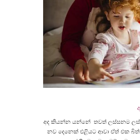
අ
අද කියන්න යන්නේ තවත් ලස්සනම ලස්ස
නව දෙනෙක් එළියට ආවා ඒත් එක බිත්තර