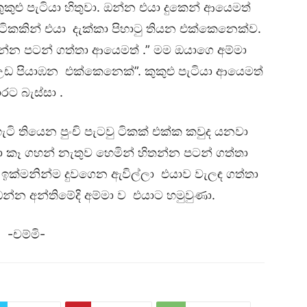
කුළු පැටියා හිතුවා. ඔන්න එයා දුකෙන් ආයෙමත්
ිකකින් එයා දැක්කා පිහාටු තියන එක්කෙනෙක්ව.
හන්න පටන් ගත්තා ආයෙමත් .” මම ඔයාගෙ අම්මා
 පියාඹන එක්කෙනෙක්”. කුකුළු පැටියා ආයෙමත්
ාරට බැස්සා .
ටි තියෙන පුංචි පැටවු ටිකක් එක්ක කවුද යනවා
ා කෑ ගහන් නැතුව හෙමින් හිතන්න පටන් ගත්තා
 ඉක්මනින්ම දුවගෙන ඇවිල්ලා එයාව වැලඳ ගත්තා
ි ඔන්න අන්තිමේදි අම්මා ව එයාට හමුවුණා.
-චම්මි-