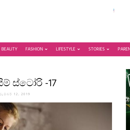
BEAUTY
FASHION
LIFESTYLE
STORIES
PARE
ිම් ස්ටෝරි -17
ැම්බර් 12, 2019