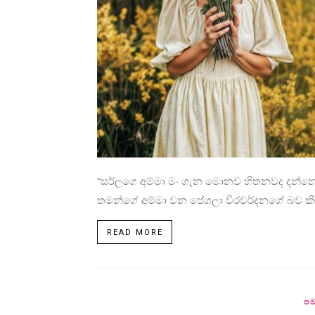
“සර්ලගෙ අම්මා මං ගැන මොනව හිතනවද දන්
තමන්ගේ අම්මා වන පේශලා වීරවර්දනගේ බව කිමල
READ MORE
පම