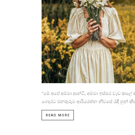
"මේ අපේ අම්මා ආන්ටි, අම්මා ඉස්සර වැඩ කලේ 
ගෙදරට එනතුරුම ආරියරත්න නිවසේ රැඳී හුන් කිම
READ MORE