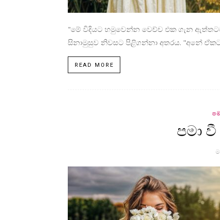
"මේ විදියට හමුවෙන්න වෙච්ච එක ගැන ඇත්ත
සිනාමුසුව නිවසට පිළිගන්නා අතරය. "අනේ ඒකට
READ MORE
පම
පමා වී
ම