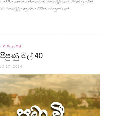
හදිසිය කෝපය නිසාවෙන්, ඔස්ට්‍රේලියාවේ ජීවත් වූ රමිත්
 ඔස්ට්‍රේලියානු රජය විසින් මෙනුකව අත්...
ා වී පිපුනු මල්
 පිපුණු මල් 40
ැයි 27, 2024