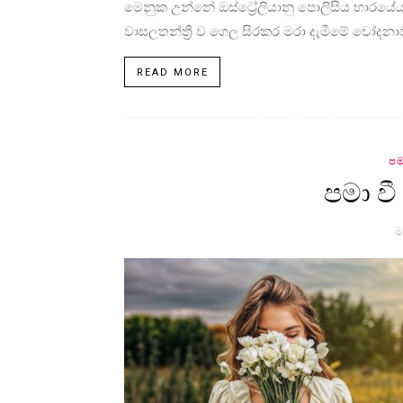
මෙනුක උන්නේ ඔස්ට්‍රේලියානු පොලිසිය භාරයේය. 
වාසලතන්ත්‍රී ව ගෙල සිරකර මරා දැමීමේ චෝදනාවට
READ MORE
පම
පමා වී
ම