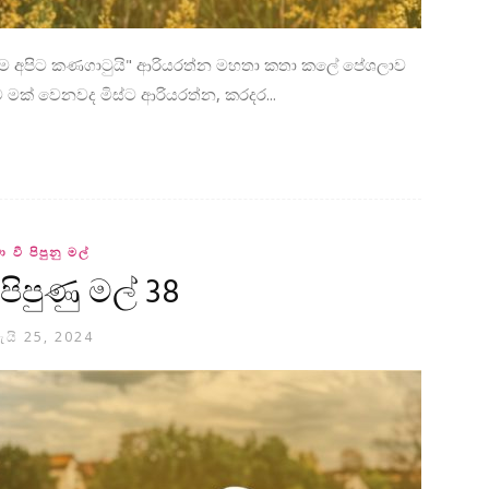
ටම අපිට කණගාටුයි" ආරියරත්න මහතා කතා කලේ පේශලාව
 මක් වෙනවද මිස්ට ආරියරත්න, කරදර...
ා වී පිපුනු මල්
 පිපුණු මල් 38
ැයි 25, 2024