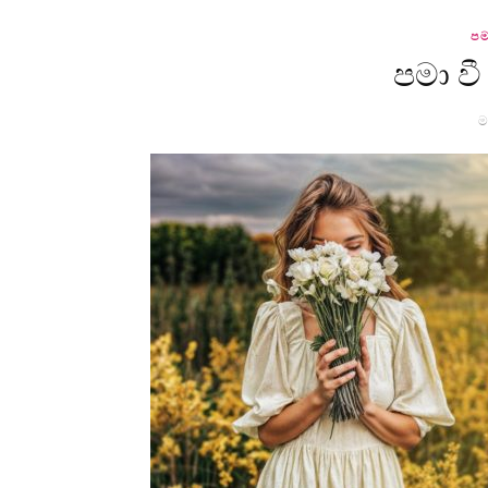
පම
පමා වී
ම