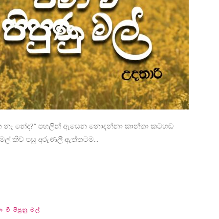
නෙ නෑ නේද?” පහලින් ඇසෙන නොදන්නා කාන්තා කටහඬ
් කිව් පසු අරුණලී ඇත්තටම...
ා වී පිපුනු මල්