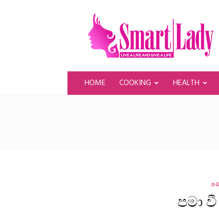
SmartLady
HOME
COOKING
HEALTH
පම
පමා වී