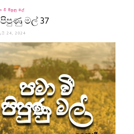
ා වී පිපුනු මල්
 පිපුණු මල් 37
ැයි 24, 2024