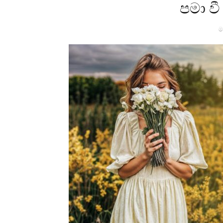
පමා වී
ම