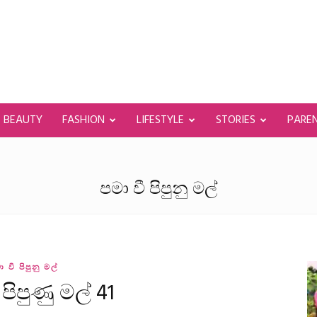
BEAUTY
FASHION
LIFESTYLE
STORIES
PARE
පමා වී පිපුනු මල්
ා වී පිපුනු මල්
 පිපුණු මල් 41