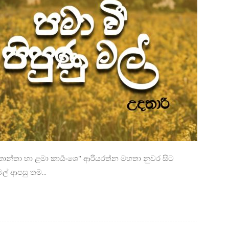
කාන්තා හා ළමා කාර්‍යංශෙ" ආරියරත්න මහතා නුවර සිට
ල් ආපසු තම...