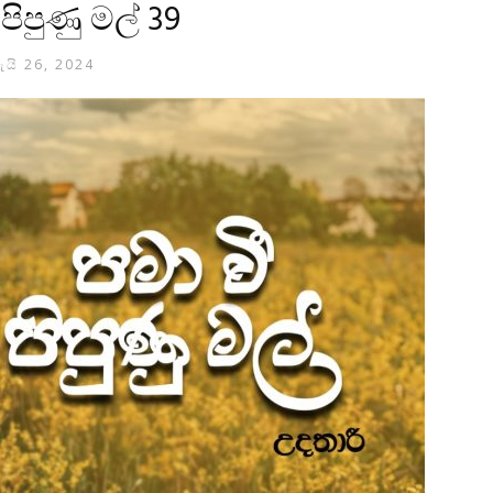
 පිපුණු මල් 39
ැයි 26, 2024