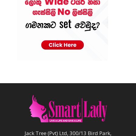
Jack Tree (Pvt) Ltd, 300/13 Bird Park,