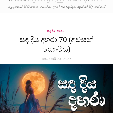
කුළගෙට පිවිසෙන දහරාට ඉන් අනතුරුව කුමක් සිදු වේද..?
සඳ දිය දහරා
සඳ දිය දහරා 70 (අවසන්
කොටස)
පෙබරවාරි 23, 2026