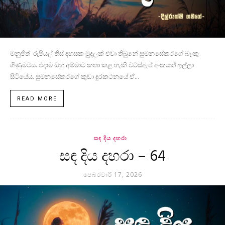
මනුජිත් රුපියල් තිස් දහසක මුදලක් එවා තිබුනේ සුමනසේකරගේ බැංකු
ගිණුමටය. එදාම ඔහු අම්මාට කතා කළ හැකි වට්ස්ඇප් අංකයක් ඉල්ලා
සිටියේය. සුමනසේකරගේ කුඩා දුරකථනයේ ඒ...
READ MORE
සඳ දිය දහරා
සඳ දිය දහරා – 64
පෙබරවාරි 17, 2026