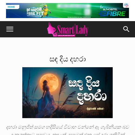
සඳ දිය දහරා
දහරා මනුජිත් සමග හදිසියේ විවාහ වන්නේ ඈ ගැබිනියක බව
දැනගත්තාට පසුවය. කඳුළත්, සුසුමත් එක සේ දරා ගනිමින්