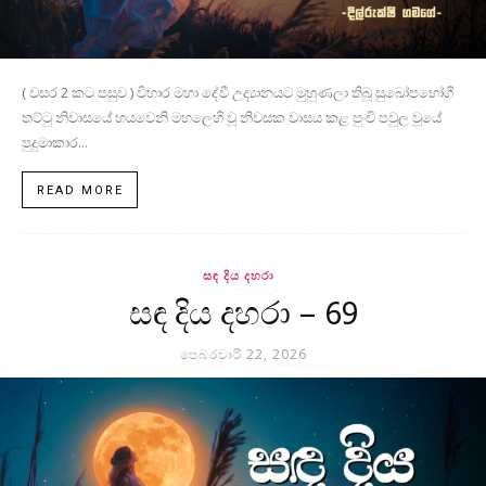
( වසර 2 කට පසුව ) විහාර මහා දේවී උද්‍යානයට මුහුණලා තිබූ සුඛෝපභෝගී
තට්ටු නිවාසයේ හයවෙනි මහලෙහි වූ නිවසක වාසය කළ පුංචි පවුල වූයේ
පුදුමාකාර...
READ MORE
සඳ දිය දහරා
සඳ දිය දහරා – 69
පෙබරවාරි 22, 2026