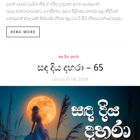
පුතේ දොරට වැඩීම තිබූ ඒ ඉරිදා උදෑසන දහරා සැරසුණේ
රූපලාවන්‍යාගාරයකට ගොසින්ය. රූපය පිළිබඳව එතරම් සැලකිලිමත්
නොවූවත් කාලයක් තිස්සේම නිවස තුළටම වී සිටි නිසාවෙන්දෝ අමුතු...
READ MORE
සඳ දිය දහරා
සඳ දිය දහරා – 65
පෙබරවාරි 18, 2026