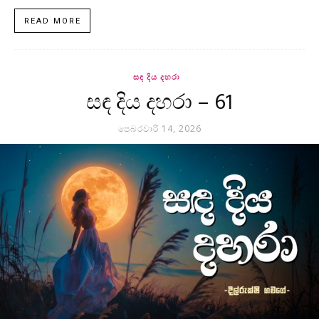
READ MORE
සඳ දිය දහරා
සඳ දිය දහරා – 61
පෙබරවාරි 14, 2026