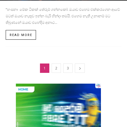
“හංසනා මේක ටිකක් තේරුම් ගන්නකෝ. ඔයාව එහෙම එක්කරගෙන ආවේ
මටත් ඔයාව නැතුව ඉන්න බැරි හින්දා තමයි. එහෙම නැති උනානම් මට
තිබුණනේ ඔයාව එහේදිම අනාථ...
READ MORE
1
2
3