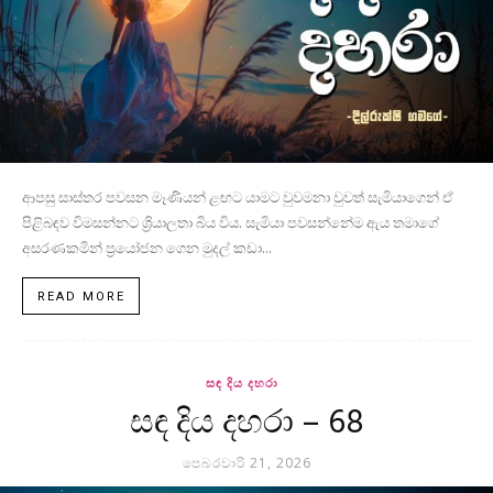
ආපසු සාස්තර පවසන මෑණියන් ළඟට යාමට වුවමනා වුවත් සැමියාගෙන් ඒ
පිළිබඳව විමසන්නට ශ්‍රියාලතා බිය විය. සැමියා පවසන්නේම ඇය තමාගේ
අසරණකමින් ප්‍රයෝජන ගෙන මුදල් කඩා...
READ MORE
සඳ දිය දහරා
සඳ දිය දහරා – 68
පෙබරවාරි 21, 2026