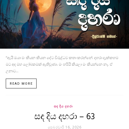
“ඇයි ඔයා මං කියන කියන දේට විරුද්ධව කතා කරන්නේ. දහරා දැක්කහම
මට අද මහ ලෝබකමක් ඇතිවුණා. මං හරියි කියලා මං කියන්නෙ නෑ. ඒ
උනාට...
READ MORE
සඳ දිය දහරා
සඳ දිය දහරා – 63
පෙබරවාරි 16, 2026