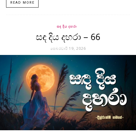
READ MORE
සඳ දිය දහරා
සඳ දිය දහරා – 66
පෙබරවාරි 19, 2026