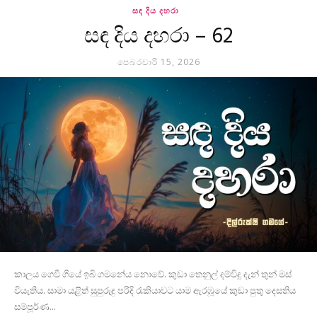
සඳ දිය දහරා
සඳ දිය දහරා – 62
පෙබරවාරි 15, 2026
කාලය ගෙවී ගියේ ඉබි ගමනේය නොවේ. කුඩා තෙනුල් දම්විදු දැන් තුන් මස්
වියැතිය. සාමා යළිත් සුපුරුදු පරිදි රැකියාවට යාම ඇරඹූයේ කුඩා පුතු දෙසතිය
සම්පූර්ණ...