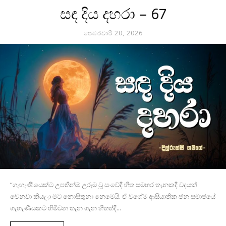
සඳ දිය දහරා – 67
පෙබරවාරි 20, 2026
“ගැහැණියෙක්ට උපතින්ම උරුම වූ සංවේදී හිත සමහර තැනකදී වදයක්
වෙනවා කියලා මට නොසිතුනා නෙමෙයි. ඒ වගේම ආසියාතික ජන සමාජයේ
ගැහැණියකට හිමිවන තැන ගැන හිතත්දී...