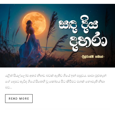
යළිත් සියල්ලෝම අතර නිහඬ බවක් ඇතිව ගියේ ඉන් පසුවය. සාමා මුළුතැන්
ගේ දෙසට ඇවිද ගියේ සිතෙහි වූ කෝපය පිට කිරීමට මගක් නොමැති නිසා
බව...
READ MORE