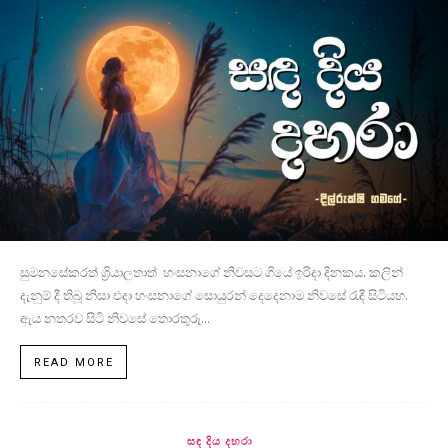
සුමනසේකරත් ශ්‍රියාලතාත් හංසනාගේ නිවසට ගියේ ඉරිදා දිනකය. කලින්
දැනුම් දී තිබූ නිසා එදා හංසනාගේ සොයුරන් දෙදෙනාම නිවසේ රැඳී සිටියහ.
ඇය නතරව සිටි නිවසේ තොරතුරු...
READ MORE
සඳ දිය දහරා