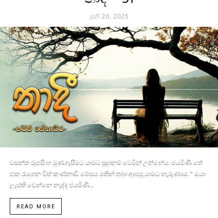
ජූනි 20, 2025
වසන්ත රූපසිංහ මුණගැසීමට යාමට සූදානම් වෙමින් උන්නේය. ජයමිණි තේ
එක රැගෙන විත් කණ්නාඩි මේසය මතින් තබා ආපසු යාමට හැරුණාය. " ඔයා
ලෑස්ති වෙන්නෙ නැද්ද ජයමිණි...
READ MORE