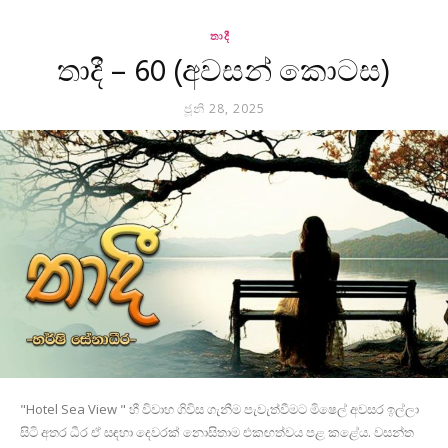
තාදී
තාදී – 60 (අවසන් කොටස)
ජූනි 28, 2025
"Hotel Sea View " හී විවාහ ගිවිස ගැනීම පැවැත්වීමට මිෂෙල් අවසර ඉල්ලා
සිටි අතර ධීර ඒ සඳහා දෙවරක් නොසිතාම එකඟත්වය පළ කළේය. වසන්ත