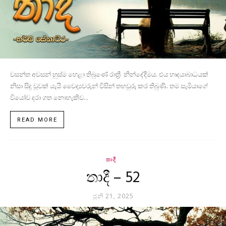
වසන්ත අවසන් හුස්ම හෙළා තිබුණේ රාත්‍රී නින්දේදීමය. එය හෘදයාබාධයක්
නිසා සිදු වූවක් යැයි වෛද්‍යවරුන් විසින් තහවුරු කර තිබුණි. තම සැමියාගේ
වියෝව දරා ගත නොහැකිව...
READ MORE
තාදී
තාදී – 52
ජූනි 21, 2025