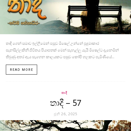
තාදී ගෙන් සමාව ඉල්ලීමෙන් පසුව මිෂෙල් උන්නේ පුදුමාකාර
සැනසිල්ලකිනි.ජීවිතය පියාපතක් මෙන් සැහැල්ලු යැයි මිෂෙල්ට දැනෙමින්
තිබුණු අතර ඇය සෑහෙන කාලයකට පසුව කෝපි හලකට පැමිණියේ...
READ MORE
තාදී
තාදී – 57
ජූනි 26, 2025