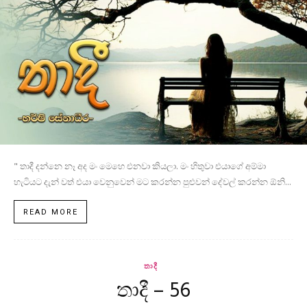
" තාදී දන්නෙ නෑ අද මං මෙහෙ එනවා කියලා. මං හිතුවා එයාගේ අම්මා
හැටියට දැන් වත් එයා වෙනුවෙන් මට කරන්න පුළුවන් දේවල් කරන්න ඕනි...
READ MORE
තාදී
තාදී – 56