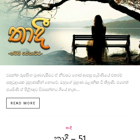
වසන්ත රූපසිංහ මුණගැසීමට ඒ නිවසට ගොස් ආපසු පැමිණියේ එතරම්
සතුටුදායක මුහුණකින් නොවේ. ඔහුගේ මුහුණ මළානික වී තිබුණි. එහෙත්
ජයමිණි ඒ පිළිබඳව විමසන්නට ගියේ නැත....
READ MORE
තාදී
තාදී – 51