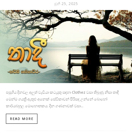
ජූනි 25, 2025
පසුගිය දිනවල අලුත් වැඩියා කටයුතු සඳහා Clothez වසා තිබුණු නිසා තාදී
මෙන්ම ගයත්‍රි ඇතුළු අනෙක් සේවිකාවන් පිරිසද උන්නේ බොහෝ
කාර්යබහුල මොහොතකය. දින ගණනාවක් වසා...
READ MORE