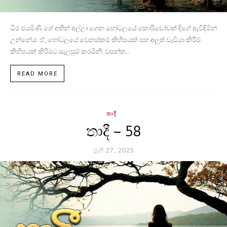
ධීර ජයමිණි ගේ අතින් අල්ලා ගෙන හෝටලයේ කොරිඩෝවක් දිගේ ඇවිදිමින්
උන්නේය. ඒ, හෝටලයේ වෙනස්කම් කිහිපයක් සහ අලුත් වැඩියා කිරීම්
කිහිපයක් කිරීමට සැලසුම් කරමිනි. වසන්ත...
READ MORE
තාදී
තාදී – 58
ජූනි 27, 2025