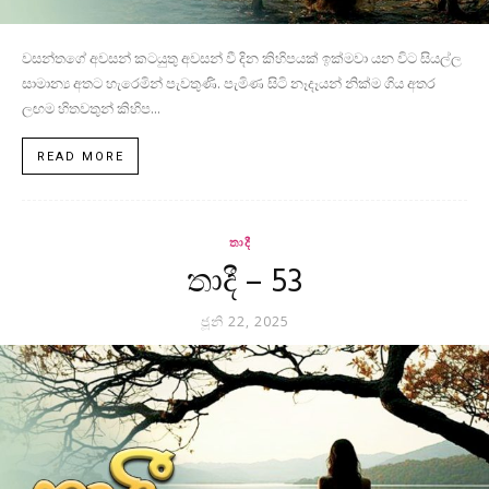
වසන්තගේ අවසන් කටයුතු අවසන් වී දින කිහිපයක් ඉක්මවා යන විට සියල්ල
සාමාන්‍ය අතට හැරෙමින් පැවතුණි. පැමිණ සිටි නෑදෑයන් නික්ම ගිය අතර
ලඟම හිතවතුන් කිහිප...
READ MORE
තාදී
තාදී – 53
ජූනි 22, 2025