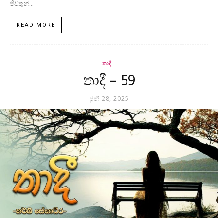
ජීවතුන්...
READ MORE
තාදී
තාදී – 59
ජූනි 28, 2025