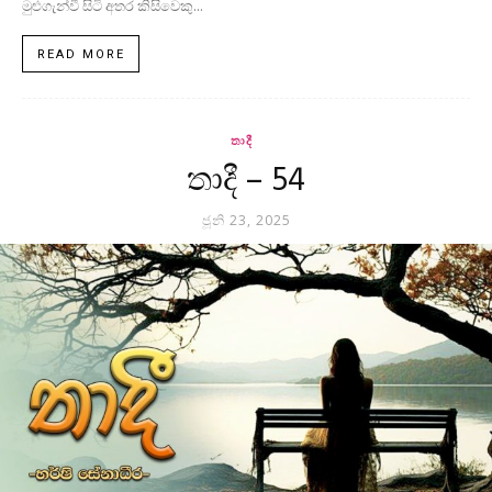
මුළුගැන්වී සිටි අතර කිසිවෙකු...
READ MORE
තාදී
තාදී – 54
ජූනි 23, 2025