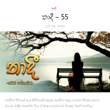
තාදී
තාදී – 55
ජූනි 24, 2025
ගජසිංහ නිවසේ පැය කිහිපයක් රැඳුණු රූපසිංහ පවුල නැවත නිවසට ආවේ
මධ්‍යම රාත්‍රිය ආසන්න වීය. ඒ කාලය පුරාවටම මිෂෙල් තැන් තැන්වල