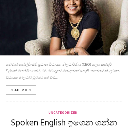
හේමාස් හෝල්ඩිංස්හි ප්‍රධාන විධායක නිලධාරිනිය (CEO) ලෙස කස්තුරි
විල්සන් මහත්මිය පත් වූ බව ඔබ දැනටමත් දන්නවා ඇති. කාන්තාවක් ප්‍රධාන
විධායක නිලධාරි ධූරයට පත් වීම...
READ MORE
UNCATEGORIZED
Spoken English ඉගෙන ගන්න