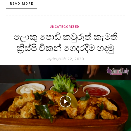
READ MORE
UNCATEGORIZED
ලොකු පොඩි කවුරුත් කැමති
ක්‍රිස්පි චිකන් ගෙදරදීම හදමු
සැප්තැම්බර් 22, 2020