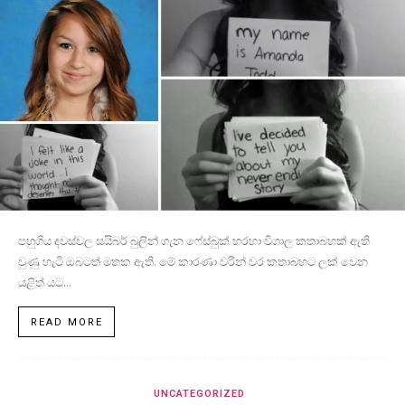
පහුගිය දවස්වල සයිබර් බුලින් ගැන ෆේස්බුක් හරහා විශාල කතාබහක් ඇති
වුණු හැටි ඔබටත් මතක ඇති. මේ කාරණා වරින් වර කතාබහට ලක් වෙන
යළිත් යට...
READ MORE
UNCATEGORIZED