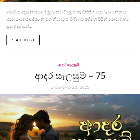
මෞර්යා අඳුරු කාමරයේ මුල්ලකට වී සුදු පැහැ බිත්තිය දෙස බලා උන්නාය.
සවස් යාමයේ ආදිත්‍ය නැවත නිවසට පැමිණි බව අභිමන් විසින් මෞර්යා හට
දැනුම් දුන්නේ...
READ MORE
ආදර සැලසුම්
ආදර සැලසුම් – 75
සැප්තැම්බර් 20, 2025