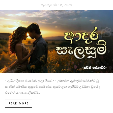
සැප්තැම්බර් 18, 2025
" ඇයි ආදිත්‍යය ඔයා මාව දාලා ගියේ ? " දුරකථන ඇමතුමට සම්බන්ධ වූ
සැණින් මෞර්යා ඇසුවේ එපමණය. ඇයට දැන ගැනීමට උවමනා වූයේ ද
එපමණය. සදාකාලිකවම...
READ MORE