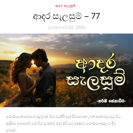
ආදර සැලසුම්
ආදර සැලසුම් – 77
සැප්තැම්බර් 22, 2025
මෞර්යා කාමරයේ මුල්ලක විම වැතිරී දෑස් පියාගෙන උන් ආකාරය දුටු විට
ආදිත්‍ය බොහෝ සේ බිය වූ අතර ඔහු අඩියට දෙකට මෞර්යා අසලට දිව
ගොස්...