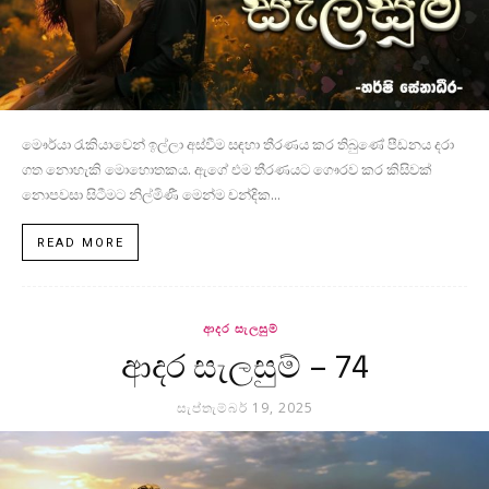
මෞර්යා රැකියාවෙන් ඉල්ලා අස්වීම සඳහා තීරණය කර තිබුණේ පීඩනය දරා
ගත නොහැකි මොහොතකය. ඇගේ එම තීරණයට ගෞරව කර කිසිවක්
නොපවසා සිටීමට නිල්මිණී මෙන්ම චන්දික...
READ MORE
ආදර සැලසුම්
ආදර සැලසුම් – 74
සැප්තැම්බර් 19, 2025