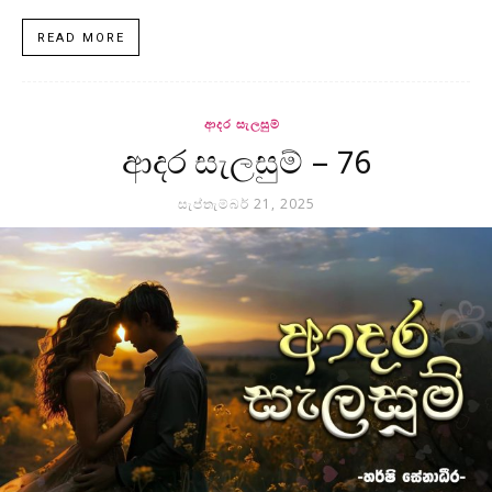
READ MORE
ආදර සැලසුම්
ආදර සැලසුම් – 76
සැප්තැම්බර් 21, 2025