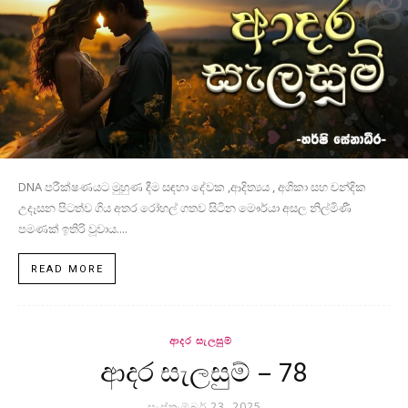
DNA පරීක්ෂණයට මුහුණ දීම සඳහා දේවක ,ආදිත්‍යය , අශිකා සහ චන්දික
උදෑසන පිටත්ව ගිය අතර රෝහල් ගතව සිටින මෞර්යා අසල නිල්මිණී
පමණක් ඉතිරි වූවාය....
READ MORE
ආදර සැලසුම්
ආදර සැලසුම් – 78
සැප්තැම්බර් 23, 2025