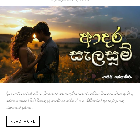
දින ගණනාවක් හරි හැටි ආහාර නොගැනීම සහ මානසික පීඩනය නිසා ඇති වූ
කම්පනයෙන් සිහි විසඥ වූ මෞර්යා රෝහල් ගත කිරීමෙන් අනතුරුව මද
වශයෙන් සුවය...
READ MORE