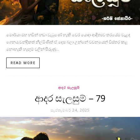
මෞර්යා මහ හඬින් හඬා වැටුණේ හැකි වෙර යොදා ආදිත්‍යව තරයේම වැළඳ
ගෙනය.චන්දිකත් නිල්මිණීත් ඒ දෙස බලා උන්නේ වචනයෙන් විස්තර කළ
නොහැකි හැඟුම් වලින් පිරුණු...
READ MORE
ආදර සැලසුම්
ආදර සැලසුම් – 79
සැප්තැම්බර් 24, 2025