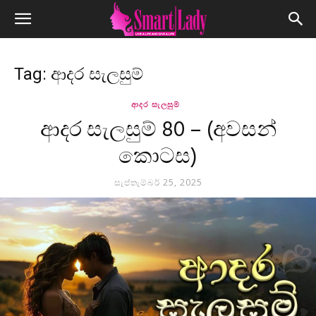
Tag: ආදර සැලසුම්
ආදර සැලසුම්
ආදර සැලසුම් 80 – (අවසන්
කොටස)
සැප්තැම්බර් 25, 2025