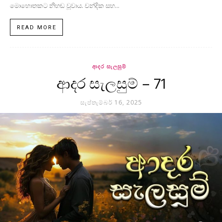
මොහොතකට නිහඬ වූවාය. චන්දික සහ...
READ MORE
ආදර සැලසුම්
ආදර සැලසුම් – 71
සැප්තැම්බර් 16, 2025