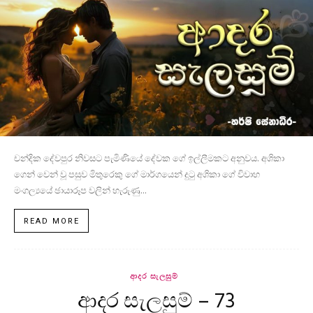
චන්දික දේවපුර නිවසට පැමිණියේ දේවක ගේ ඉල්ලීමකට අනුවය. අශිකා
ගෙන් වෙන් වූ පසුව මිතුරෙකු ගේ මාර්ගයෙන් දුටු අශිකා ගේ විවාහ
මංගල්‍යයේ ඡායාරූප වලින් හැරුණු...
READ MORE
ආදර සැලසුම්
ආදර සැලසුම් – 73