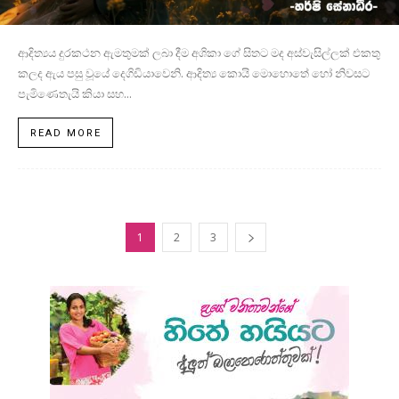
ආදිත්‍යය දුරකථන ඇමතුමක් ලබා දීම අශිකා ගේ සිතට මද අස්වැසිල්ලක් එකතු
කලද ඇය පසු වූයේ දෙගිඩියාවෙනි. ආදිත්‍ය කොයි මොහොතේ හෝ නිවසට
පැමිණෙතැයි කියා සහ...
READ MORE
1
2
3