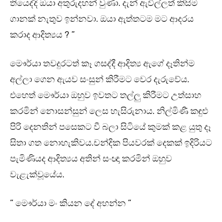
තියෙද්දි ඔයා අතුරුදහන් වුණා. දැන් ඇවිල්ලත් කිසිම
ගානක් නැතුව ඉන්නවා. ඔයා ඇත්තටම මට ආදරය
කරාද ආදිත්‍යය ? ”
මෞර්යා තවදුරටත් කෑ ගසද්දී ආදිත්‍ය ඇගේ දෑතින්ම
අල්ලා ගෙන ඇයව සංසුන් කිරීමට වෙර දැරුවේය.
එහෙත් මෞර්යා ඔහුව ඉවතට තල්ලු කිරීමට උත්සාහ
කරමින් නොසන්සුන් ලෙස හැසිරුනාය. නිල්මිණී කඳුළු
පිරි දෙනතින් පසෙකට වී බලා සිටියේ කුමක් කළ යුතු දෑ
සිතා ගත නොහැකිවය.චන්දික පියවරක් දෙකක් ඉදිරියට
පැමිණියද ආදිත්‍යය අතින් සංඥා කරමින් ඔහුව
වැළැක්වූයේය.
” මෞර්යා මං කියන දේ අහන්න ”