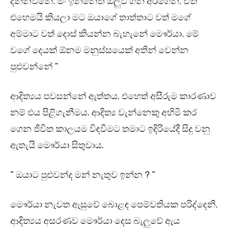
දන්නවනේ. මං ඉන්නෙත් ඔලුව ගිනි අරගෙන. ඒත්
එහෙමයි කියලා මට ඔයාගේ තාත්තාට වත් මගේ
අම්මාට වත් දොස් කියන්න බැහැනේ මෞර්යා. මේ
වගේ දෙයක් ඕනම මනුස්සයෙක් අතින් වෙන්න
පුළුවන්නේ “
ආදිත්‍යය පවසන්නේ ඇත්තය. එහෙත් අසීරුම කාරණාව
නම් එය පිළිගැනීමය. ආදිත්‍ය වැන්නෙකු අහිමි කර
ගෙන ජීවිත කාලයම විඳවීමට තමාට ඉදිරියේදී සිදු වනු
ඇතැයි මෞර්යා සිතුවාය.
” ඔයාට පුළුවන්ද මන් නැතුව ඉන්න ? ”
මෞර්යා නැවත ඇසුවේ බොළඳ පෙම්වතියක පරිද්දෙනි.
ආදිත්‍යය අසරණව මෞර්යා දෙස බැලුවේ ඇය