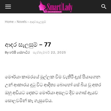
Home
Novels
ආදර සැලසුම්
ආදර සැලසුම් – 77
By
හර්ෂි සේනාධීර
සැප්තැම්බර් 22, 2025
මෞර්යා කාමරයේ මුල්ලක විම වැතිරී දෑස් පියාගෙන
උන් ආකාරය දුටු විට ආදිත්‍ය බොහෝ සේ බිය වූ අතර
ඔහු අඩියට දෙකට මෞර්යා අසලට දිව ගොස් ඇයව
සොලවමින් කෑ ගැසුවේය.