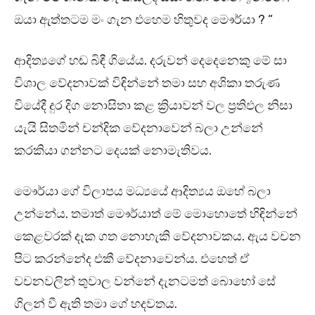
ඔයා ඇත්තටම මං ගැන එහෙම හිතුවද මෞර්යා ? “
ආදිත්‍යගේ හඬ බිඳී ගියේය. දරුවන් දෙදෙනෙකු මේ සා
විශාල වේදනාවක් විඳින්නේ තමා සහ අශිකා තරුණ
වියේදී දුර දිග නොසිතා කළ ක්‍රියාවන් වල ප්‍රතිඵල නිසා
යැයි සිතමින් චන්දික වේදනාවෙන් බලා උන්නේ
කරකියා ගන්නට දෙයක් නොමැතිවය.
මෞර්යා ගේ විලාපය මධ්‍යයේ ආදිත්‍යය ඔහේ බලා
උන්නේය. තමාත් මෞර්යාත් මේ මොහොතේ හිඳින්නේ
කෙළවරක් දැක ගත නොහැකි වේදනාවකය. ඇය වචන
පිට කරන්නේද එකී වේදනාවෙන්ය. එහෙත් ඒ
වචනවලින් තුවාල වන්නේ දැනටමත් බොහෝ සේ
ගිලන් වී ඇති තමා ගේ හදවතය.