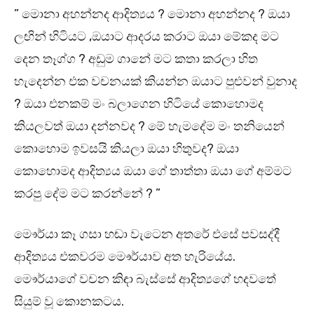
” මොනා අහන්නද ආදිත්‍යය ? මොනා අහන්නද ? ඔයා
ලඟින් හිටියට ,ඔයාට ආදරය කරාට ඔයා මේකද මට
දෙන තෑග්ග ? අඩුම ගානේ මට කතා කරලා හිත
හැදෙන්න එක වචනයක් කියන්න ඔයාට පුළුවන් වුනාද
? ඔයා එනකම් මං බලාගෙන හිටියේ කොහොමද
කියලවත් ඔයා දන්නවද ? මේ හැමදේම මං තනියෙන්
කොහොම ඉවසයි කියලා ඔයා හිතුවද? ඔයා
කොහොමද ආදිත්‍යය ඔයා ගේ තාත්තා ඔයා ගේ අම්මට
කරපු දේම මට කරන්නේ ? ”
මෞර්යා කෑ ගසා හඬා වැටෙන අතරේ එසේ පවසද්දී
ආදිත්‍යය එකවරම මෞර්යාව අත හැරියේය.
මෞර්යාගේ වචන කිඳා බැස්සේ ආදිත්‍යගේ හදවතේ
සියුම් වූ කොනකටය.