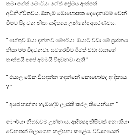
තමා ගේත් මෞර්යා ගේත් ප්‍රේමය ඇත්තේ
අවිනිශ්චිතවය. ඕනෑම මොහොතක දෙදෙනාටම වෙන්
වීමට සිදු වන නිසා ආදිත්‍යය උන්නේද අසරණවය.
” හේතුව ඔයා දන්නව මෞර්යා. ඔයාට වඩා මේ ප්‍රශ්නය
නිසා මම විඳවනවා. සමහරවිට ඊටත් වඩා ඔයාගේ
තාත්තයි අපේ අම්මයි විඳවනවා ඇති ”
” එයාල මේක විසඳන්න හදන්නේ කොහොමද ආදිත්‍යය
? ”
” අපේ තාත්තා හැමදේම ලෑස්ති කරල තියෙන්නෙ “
මෞර්යා නිහඩවම උන්නාය. ආදිත්‍යද කිසිවක් නොකියා
වෙනතක් බලාගෙන කල්පනා කළේය. විවාහයෙන්