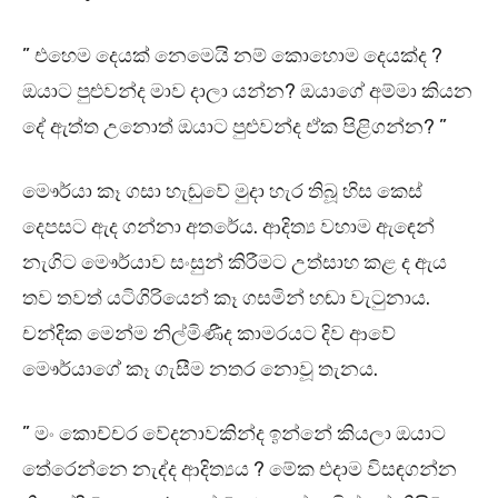
” එහෙම දෙයක් නෙමෙයි නම් කොහොම දෙයක්ද ?
ඔයාට පුළුවන්ද මාව දාලා යන්න? ඔයාගේ අම්මා කියන
දේ ඇත්ත උනොත් ඔයාට පුළුවන්ද ඒක පිළිගන්න? ”
මෞර්යා කෑ ගසා හැඬුවේ මුදා හැර තිබූ හිස කෙස්
දෙපසට ඇද ගන්නා අතරේය. ආදිත්‍ය වහාම ඇඳෙන්
නැගිට මෞර්යාව සංසුන් කිරීමට උත්සාහ කළ ද ඇය
තව තවත් යටිගිරියෙන් කෑ ගසමින් හඬා වැටුනාය.
චන්දික මෙන්ම නිල්මිණීද කාමරයට දිව ආවේ
මෞර්යාගේ කෑ ගැසීම නතර නොවූ තැනය.
” මං කොච්චර වේදනාවකින්ද ඉන්නේ කියලා ඔයාට
තේරෙන්නෙ නැද්ද ආදිත්‍යය ? මේක එදාම විසඳගන්න