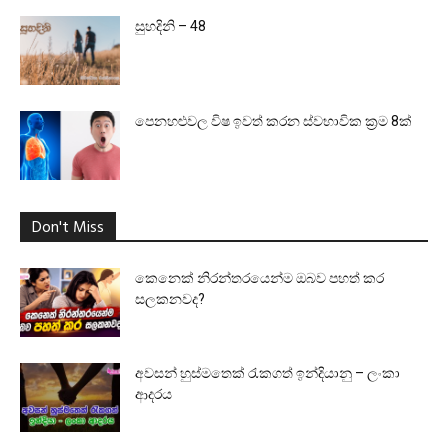
සුහදිනි – 48
පෙනහළුවල විෂ ඉවත් කරන ස්වභාවික ක්‍රම 8ක්
Don't Miss
කෙනෙක් නිරන්තරයෙන්ම ඔබව පහත් කර
සලකනවද?
අවසන් හුස්මතෙක් රැකගත් ඉන්දියානු – ලංකා
ආදරය