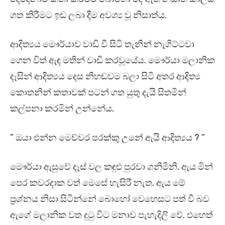
ගත කිරීමට ඉඩ ලබා දීම අවශ්‍ය වූ නිසාත්ය.
ආදිත්‍යය මෞර්යාව වාඩි වී සිටි තැනින් නැගිට්ටවා
ගෙන විත් ඇඳ මතින් වාඩි කරවූයේය. මෞර්යා මලානික
දෑසින් ආදිත්‍යය දෙස නිහඬවම බලා සිටි අතර ආදිත්‍ය
කොතනින් කතාවක් පටන් ගත යුතු දැයි සිතමින්
කල්පනා කරමින් උන්නේය.
” ඔයා එන්න මෙච්චර පරක්කු උනේ ඇයි ආදිත්‍යය ? ”
මෞර්යා ඇසුවේ දෑස් වල කඳුළු පුරවා ගනිමිනි. ඇය මින්
පෙර කවරදාක වත් මෙසේ හැසිරී නැත. ඇය මේ
ප්‍රශ්නය නිසා සිටින්නේ බොහෝ වෙහෙසට පත් වී බව
ඇගේ මලානික වත දුටු විට මනාව පැහැදිලි වේ. එහෙත්