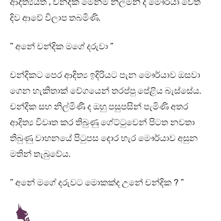
ආදිත්‍යයත් , චන්දික මෙන්ම නිල්මිනී ද මෞර්යා වෙත
දිව ආවේ විලාප තබමිණි.
” අනේ චන්දික මගේ දරුවා ”
චන්දිකට පෙර ආදිත්‍ය ඉදිරියට පැන මෞර්යාව ඔසවා
ගෙන හැකිතාක් වේගයෙන් තරප්පු පේළිය බැස්සේය.
චන්දික සහ නිල්මිණී ද ඔහු පසුපසින් පැමිණි අතර
ආදිත්‍ය විවෘත කර තිබුණු ගේට්ටුවෙන් පිටත නවතා
තිබුණු වාහනයේ පිටුපස දොර හැර මෞර්යාව අසුන
මතින් තැබුවේය.
” අනේ මගේ දරුවට මොකක්ද උනේ චන්දික ? ”