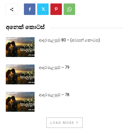
අනෙක් කොටස්
ආදර සැලසුම් 80 – (අවසන් කොටස)
ආදර සැලසුම් – 79
ආදර සැලසුම් – 78
LOAD MORE