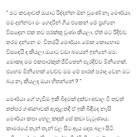
” මට කවදාවත් ඔයාට රිද්දන්න ඕන වුණේ නෑ මෞර්යා.
මම දන්නවා මං ගෙදරින් ගිය එකෙන් මේ ප්‍රශ්නෙ
විසඳෙන එක තව පරක්කු වුණා කියලා. ඒත් මට රිදිච්ච
තරම දන්නෙ මං විතරයි මෞර්යා. මේක කොහොම
විසඳෙයි ද කියලා ඔයාට වඩා බයෙන් ඉන්නේ මම.
මොකද මම එකපාරකුත් ජීවිතෙන් පැරදිච්ච මිනිහෙක්.
එහෙම මිනිහෙක් වෙච්ච මම මේ පාරත් පරාද වෙන මට
බය නෑ කියලද ඔයා හිතන්නේ ? ”
මෞර්යා ගේ හැඬීම ඉකි බිඳුමක් දක්වා අඩාල වී තවත්
තත්පර ගණනාවක් ඇතුළතදී ඒ ඉකි බිඳීමද නෑසි
මෞර්යා කපා හෙලූ කඳක් සේ කඩා වැටුණාය.
කාමරයේ තැන් තැන් වල සිට ඇය දෙස බලා සිටි