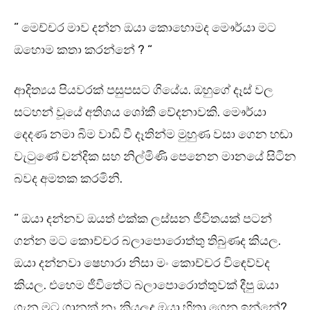
” මෙච්චර මාව දන්න ඔයා කොහොමද මෞර්යා මට
ඔහොම කතා කරන්නේ ? “
ආදිත්‍යය පියවරක් පසුපසට ගියේය. ඔහුගේ දෑස් වල
සටහන් වූයේ අතිශය ශෝකී වේදනාවකි. මෞර්යා
දෙදණ නමා බිම වාඩි වී දෑතින්ම මුහුණ වසා ගෙන හඬා
වැටුණේ චන්දික සහ නිල්මිණි පෙනෙන මානයේ සිටින
බවද අමතක කරමිනි.
” ඔයා දන්නව ඔයත් එක්ක ලස්සන ජීවිතයක් පටන්
ගන්න මට කොච්චර බලාපොරොත්තු තිබුණද කියල.
ඔයා දන්නවා ෂෙහාරා නිසා මං කොච්චර විඳෙව්වද
කියල. එහෙම ජීවිතේට බලාපොරොත්තුවක් දීපු ඔයා
ගැන මට ගානක් නෑ කියලද ඔයා හිතා ගෙන ඉන්නේ?