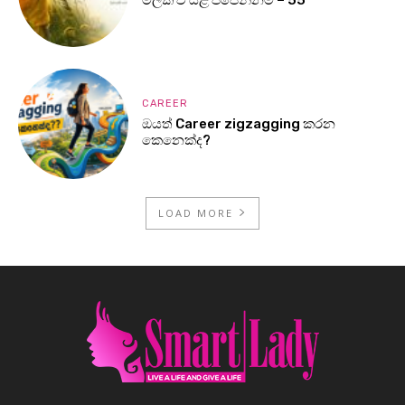
මලක් වී යළි පිපෙන්නම් – 55
CAREER
ඔයත් Career zigzagging කරන
කෙනෙක්ද?
LOAD MORE