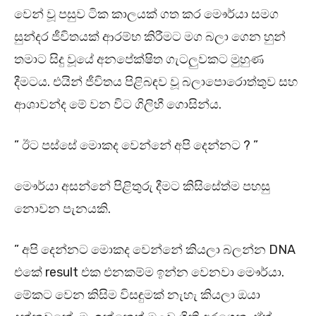
වෙන් වූ පසුව ටික කාලයක් ගත කර මෞර්යා සමග
සුන්දර ජීවිතයක් ආරම්භ කිරීමට මග බලා ගෙන හුන්
තමාට සිදු වූයේ අනපේක්ෂිත ගැටලුවකට මුහුණ
දීමටය. එයින් ජීවිතය පිළිබඳව වූ බලාපොරොත්තුව සහ
ආශාවන්ද මේ වන විට ගිලිහී ගොසින්ය.
” ඊට පස්සේ මොකද වෙන්නේ අපි දෙන්නට ? ”
මෞර්යා අසන්නේ පිළිතුරු දීමට කිසිසේත්ම පහසු
නොවන පැනයකි.
” අපි දෙන්නට මොකද වෙන්නේ කියලා බලන්න DNA
එකේ result එක එනකම්ම ඉන්න වෙනවා මෞර්යා.
මේකට වෙන කිසිම විසඳුමක් නැහැ කියලා ඔයා