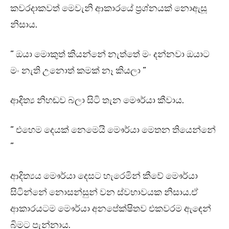
කවරදාකවත් මෙවැනි ආකාරයේ ප්‍රශ්නයක් නොඇසූ
නිසාය.
” ඔයා මොකුත් කියන්නේ නැත්තේ මං දන්නවා ඔයාට
මං නැති උනොත් කමක් නෑ කියලා ”
ආදිත්‍ය නිහඬව බලා සිටි තැන මෞර්යා කීවාය.
” එහෙම දෙයක් නෙමෙයි මෞර්යා මෙතන තියෙන්නේ
”
ආදිත්‍යය මෞර්යා දෙසට හැරෙමින් කීවේ මෞර්යා
සිටින්නේ නොසන්සුන් වන ස්වභාවයක නිසාය.ඒ
ආකාරයටම මෞර්යා අනපේක්ෂිතව එකවරම ඇඳෙන්
බිමට පැන්නාය.