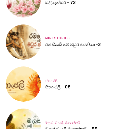
ඔලියැන්ඩර් – 72
MINI STORIES
රමණීයයි මේ මධුර ජවනිකා -2
ගීතාංජලී
ගීතාංජලී – 08
මලක් වී යළි පිපෙන්නම්