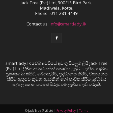
Jack Tree (Pvt) Ltd, 300/13 Bird Park,
Madiwela, Kotte.
Phone : 011 281 4449
Contact us:
info@smartlady.lk
smartlady.lk වෙබ් අඩවියේ අඩංගු සියලුම ලිපි Jack Tree
(Pvt) Ltd ලිඛිත අවසරයකින් තොරව උපුටා ගැනීම, නැවත
ප්‍රකාශණය කිරීම, බෙදාහැරීම, ප්‍රදර්ශනය කිරීම, විකාශනය
කිරීම ඇතුළුව කුමන අයුරකින් හෝ භාවිත කිරීම බුද්ධිමය
දේපල පනත යටතේ සිරදඬුවම් ලැබිය හැකි වරදකි.
© Jack Tree (Pvt) Ltd |
Privacy Policy
|
Terms