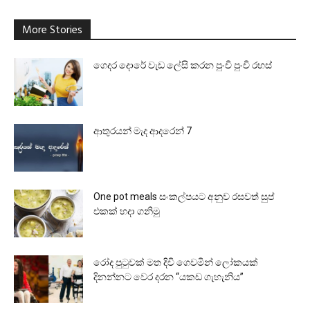
More Stories
ගෙදර දොරේ වැඩ ලේසි කරන පුංචි පුංචි රහස්
ආතුරයන් මැද ආදරෙන් 7
One pot meals සංකල්පයට අනුව රසවත් සුප්
එකක් හදා ගනිමු
රෝද පුටුවක් මත දිවි ගෙවමින් ලෝකයක්
දිනන්නට වෙර දරන “යකඩ ගැහැනිය”