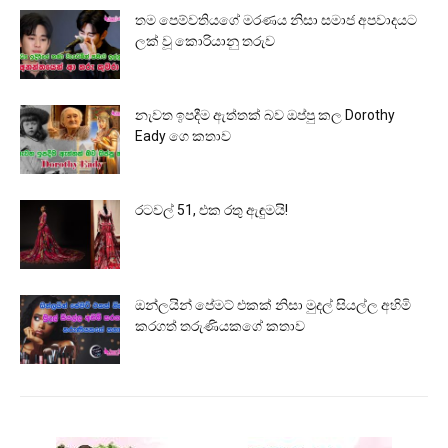
තම පෙම්වතියගේ මරණය නිසා සමාජ අපවාදයට
ලක් වූ කොරියානු තරුව
නැවත ඉපදීම ඇත්තක් බව ඔප්පු කල Dorothy
Eady ගෙ කතාව
රටවල් 51, එක රතු ඇඳුමයි!
ඔන්ලයින් පේමට් එකක් නිසා මුදල් සියල්ල අහිමි
කරගත් තරුණියකගේ කතාව