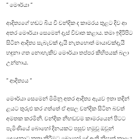
” මෞර්යා ”
ආදිත්‍යගේ හඬට බිය වී චන්දික ද කාමරය තුළට දිව ආ
අතර මෞර්යා සෙමෙන් දෑස් විවෘත කළාය. තමා ඉදිරිපිට
සිටින ආදිත්‍ය සැබෑවක් දැයි නැතහොත් මායාවක්දැයි
හඳුනා ගත නොහැකිව මෞර්යා තප්පර කිහිපයක් බලා
උන්නාය.
” ආදිත්‍යය ”
මෞර්යා සෙමෙන් මිමිනූ අතර ආදිත්‍ය ඇයව ඉතා තදින්
ළයට තුරුළු කර ගත්තේ ඒ අසල චන්දික සිටින බවත්
අමතක කරමිනි. චන්දික නිහඩවම කාමරයෙන් පිටට
පැමිණියේ බොහෝ දිනයකට පසුව හමුවූ ඔවුන්
දෙදෙනාට කතා කිරීමට බොහෝ දේ ඇති නිසාත් කාලය