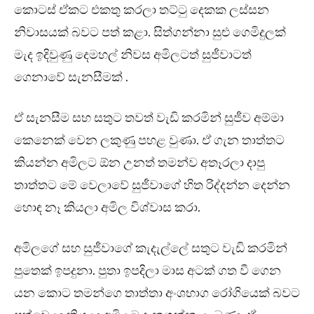
කොටස් ඒකට එකතු කරලා තට්ටු දෙකක ලස්සන
නිවාසයක් බවට පත් කළා. සිත්ගන්නා සුළු ගෙමිදුලක්
මැද ඉදිවුණු දෙමහල් නිවස අමිලටත් සුජීවාටත්
ගෙනාවේ සැනසීමක් .
ඒ සැනසීම සහ සතුට තවත් වැඩි කරමින් සුජීව අම්මා
කෙනෙක් වෙන ලකුණු පහළ වුණා. ඒ ගැන තාත්තට
කියන්න අමිලට ඕන උනත් තමන්ව අතෑරලා දාපු
තාත්තට මේ වෙලාවේ සුජීවාගේ හිත රිද්දන්න දෙන්න
හොඳ නෑ කියලා අමිල විශ්වාස කරා.
අමිලගේ සහ සුජීවාගේ කැදැල්ලේ සතුට වැඩි කරමින්
පුතෙක් ඉපදුනා. පුතා ඉපදිලා මාස අටක් ගත වී ගෙන
යන කොට තමන්ගෙ තාත්තා අංශභාග රෝගියෙක් බවට