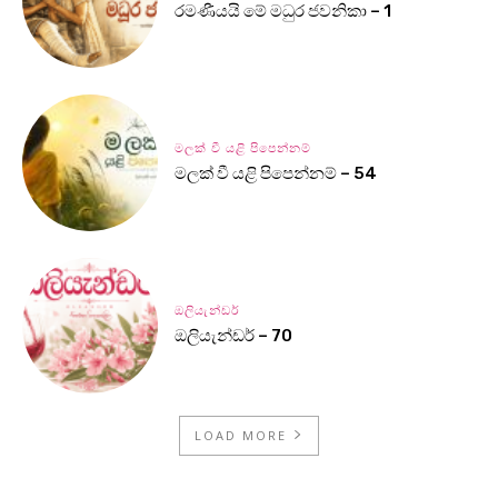
රමණීයයි මේ මධුර ජවනිකා – 1
මලක් වී යළි පිපෙන්නම්
මලක් වී යළි පිපෙන්නම් – 54
ඔලියැන්ඩර්
ඔලියැන්ඩර් – 70
LOAD MORE