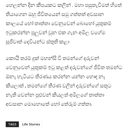
හෙලන්න දින කීපයකට කලින් . මහා පසුතැවීමත් හිතේ
තියාගෙන ඔහු ජීවිතයෙන් සමු ගත්තත් අවසාන
කාලයේ හෝ තාත්තා වෙනුවෙන් බොහෝ යුතුකම්
ඉටුකරන්න පුලුවන් වුන එක ගැන අමිල වගේම
සුජීවාත් දෙවියන්ට ස්තුති කළා
කොයි තරම් දුක් මහන්සි වී තමන්ගේ දරුවන්
වෙනුවෙන් යුතුකම් ඉටු කළත් දරුවන්ගේ ජීවිත තමන්ට
ඕනෑ හැටියට තීරණය කරන්න යන්න හොඳ නෑ
කියලාත් , තමන්ගේ තීරණ වලින් දරුවන්ගේ සතුට
නැති වෙන්න පුළුවන් කියලත් අමිලගේ තාත්තා
අවසාන මොහොතේ හෝ තේරුම් ගත්තා.
TAGS
Life Stories