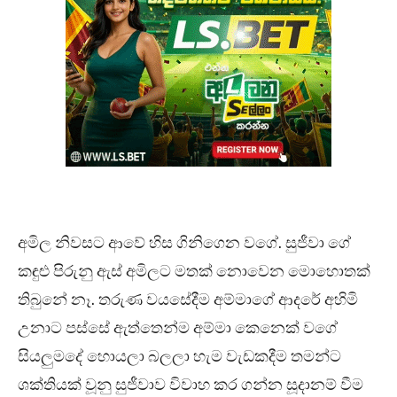
අමිල නිවසට ආවේ හිස ගිනිගෙන වගේ. සුජීවා ගේ
කඳුළු පිරුනු ඇස් අමිලට මතක් නොවෙන මොහොතක්
තිබුනේ නෑ. තරුණ වයසේදීම අම්මාගේ ආදරේ අහිමි
උනාට පස්සේ ඇත්තෙන්ම අම්මා කෙනෙක් වගේ
සියලුමදේ හොයලා බලලා හැම වැඩකදීම තමන්ට
ශක්තියක් වූනු සුජීවාව විවාහ කර ගන්න සූදානම් වීම