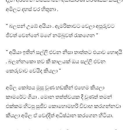
දැන් අරගෙන තියෙන්නෙ අසාධාරණ තීරණයක් කියලා
අමිලට දහස් වර හිතුනා .
” බලපන් උඹේ අයියා . ඇමරිකාවට වෙලා අපූරුවට
ජීවත් වෙන්නේ මගේ නම්බුවත් රැකගෙන “
” අයියා ඉතින් සල්ලි එවන නිසා තාත්තට එයාව හොඳයි
. බලන්නකො තව කී කාලයක් ඔය සල්ලි එවන
කෙරුවාව වෙයිද කියලා “
අමිල කෝපය මුසු වුණ හඬකින් එහෙම කියලා
කාමරේට ගියා . මොන තත්ත්වයක දී වුණත් තමන්
එක්කම හිටපු සුජීව කොහොමහරි විවාහ කරගන්නවා
කියලා අමිල ඒ වෙද්දිත් අධිෂ්ඨාන කරගෙන හිටියා.