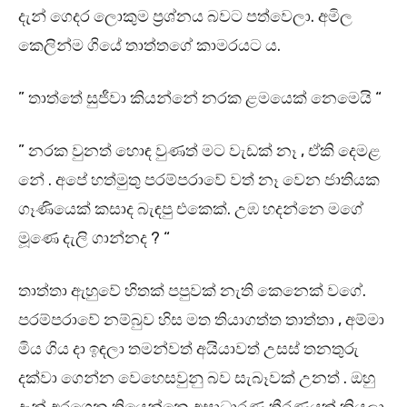
දැන් ගෙදර ලොකුම ප්‍රශ්නය බවට පත්වෙලා. අමිල
කෙලින්ම ගියේ තාත්තගේ කාමරයට ය.
” තාත්තේ සුජීවා කියන්නේ නරක ළමයෙක් නෙමෙයි “
” නරක වුනත් හොඳ වුණත් මට වැඩක් නෑ , ඒකි දෙමළ
නේ . අපේ හත්මුතු පරම්පරාවේ වත් නෑ වෙන ජාතියක
ගෑණියෙක් කසාද බැඳපු එකෙක්. උඹ හදන්නෙ මගේ
මූණෙ දැලි ගාන්නද ? “
තාත්තා ඇහුවේ හිතක් පපුවක් නැති කෙනෙක් වගේ.
පරම්පරාවේ නම්බුව හිස මත තියාගත්ත තාත්තා , අම්මා
මිය ගිය දා ඉඳලා තමන්වත් අයියාවත් උසස් තනතුරු
දක්වා ගෙන්න වෙහෙසවුනු බව සැබෑවක් උනත් . ඔහු