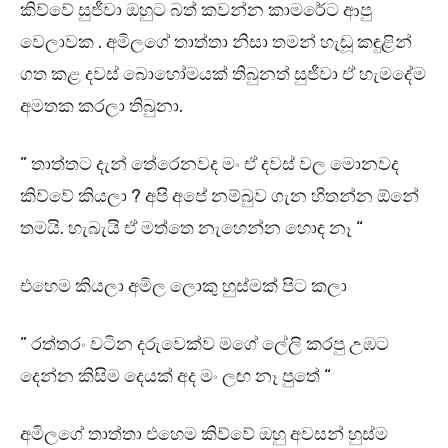
කිව්වේ සුජීවා ඔහුට බත් කවන්න කාමරේට ආපු
වෙලාවක . අමිලගේ තාත්තා නිසා තමන් හැඬූ කඳුළින්
ගත කළ දවස් බොහෝමයක් තිබුනත් සුජීවා ඒ හැමදේම
අමතක කරලා තිබුනා.
” තාත්තට දැන් තේරෙනවද මං ඒ දවස් වල මොනවද
කිව්වේ කියලා ? අපි අපේ නම්බුව ගැන හිතන්න ඕනේ
තමයි. හැබැයි ඒ මත්තෙ නැහෙන්න හොඳ නෑ “
එහෙම කියලා අමිල ලොකු හුස්මක් පිට කලා
” රත්තරං වටින දරුවෙක්ව මගේ ලේලි කරපු උඹට
දෙන්න කිසිම දෙයක් අද මං ලඟ නෑ පුතේ “
අමිලගේ තාත්තා එහෙම කිව්වේ ඔහු අවසන් හුස්ම