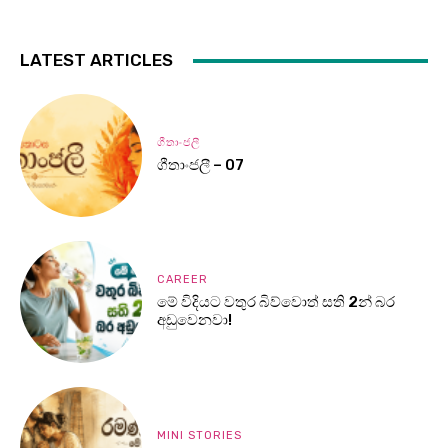
LATEST ARTICLES
ගීතාංජලී
ගීතාංජලී – 07
CAREER
මේ විදියට වතුර බිව්වොත් සති 2න් බර
අඩුවෙනවා!
MINI STORIES