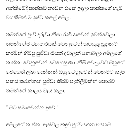
අන්තිමේදී තාත්තව නාවන එකේ ඉදලා තාත්තගේ හැම
වගකීමක් ම ඉෂ්ට කළේ අමිල .
තමන්ගේ පුංචි දරුවා නිසා රැකියාවෙන් ඉවත්වෙලා
තමන්ගේම ව්‍යාපාරයක් වෙනුවෙන් කටයුතු සූදානම්
කරමින් හිටපු සුජීවා රැයක් දවාලක් නොබලා අමිලගේ
තාත්තා වෙනුවෙන් වෙහෙසුණා .නිසි වෙලාවට ඔහුගේ
බෙහෙත් ලබා දෙන්නන් ඔහු වෙනුවෙන් වෙනමම කෑම
සකස් කරන්නත් සුජීවා කිසිම පැකිලීමකින් තොරව
තමන්ගේ කාලය වැය කළා.
” මට සමාවෙන්න දුවේ “
අමිලගේ තාත්තා ඇස්වල කඳුළු පුරවගෙන එහෙම