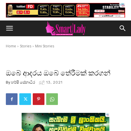
Home
Stories
Mini Stories
ඔබේ ආදරය ඔබේ තේරීමක් කරගන්
By
හර්ෂි සේනාධීර
ජූලි 13, 2021