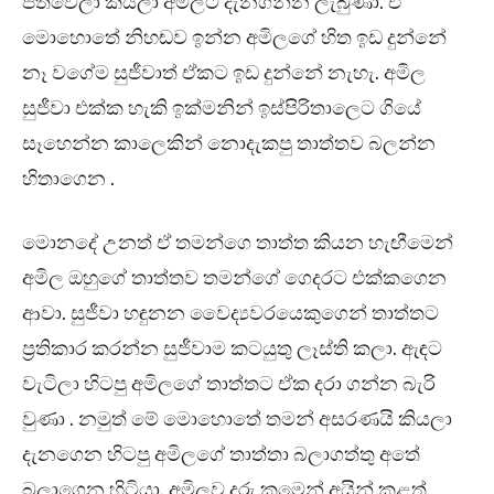
පත්වෙලා කියලා අමිලට දැනගන්න ලැබුණා. ඒ
මොහොතේ නිහඬව ඉන්න අමිලගේ හිත ඉඩ දුන්නේ
නෑ වගේම සුජීවාත් ඒකට ඉඩ දුන්නේ නැහැ. අමිල
සුජීවා එක්ක හැකි ඉක්මනින් ඉස්පිරිතාලෙට ගියේ
සෑහෙන්න කාලෙකින් නොදැකපු තාත්තව බලන්න
හිතාගෙන .
මොනදේ උනත් ඒ තමන්ගෙ තාත්ත කියන හැඟීමෙන්
අමිල ඔහුගේ තාත්තව තමන්ගේ ගෙදරට එක්කගෙන
ආවා. සුජීවා හඳුනන වෛද්‍යවරයෙකුගෙන් තාත්තට
ප්‍රතිකාර කරන්න සුජීවාම කටයුතු ලෑස්ති කලා. ඇඳට
වැටිලා හිටපු අමිලගේ තාත්තට ඒක දරා ගන්න බැරි
වුණා . නමුත් මේ මොහොතේ තමන් අසරණයි කියලා
දැනගෙන හිටපු අමිලගේ තාත්තා බලාගත්තු අතේ
බලාගෙන හිටියා. අමිලව දරු කමෙන් අයින් කළත්