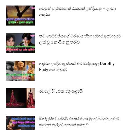
අවසන් හුස්මතෙක් රැකගත් ඉන්දියානු – ලංකා
ආදරය
තම පෙම්වතියගේ මරණය නිසා සමාජ අපවාදයට
ලක් වූ කොරියානු තරුව
නැවත ඉපදීම ඇත්තක් බව ඔප්පු කල Dorothy
Eady ගෙ කතාව
රටවල් 51, එක රතු ඇඳුමයි!
ඔන්ලයින් පේමට් එකක් නිසා මුදල් සියල්ල අහිමි
කරගත් තරුණියකගේ කතාව