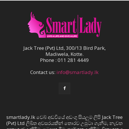
Jack Tree (Pvt) Ltd, 300/13 Bird Park,
Madiwela, Kotte.
Phone : 011 281 4449
Contact us:
info@smartlady.lk
smartlady.lk වෙබ් අඩවියේ අඩංගු සියලුම ලිපි Jack Tree
(Pvt) Ltd ලිඛිත අවසරයකින් තොරව උපුටා ගැනීම, නැවත