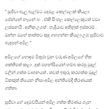
” සුජීවා බැලූ බැල්මට දෙමළ කෙල්ලෙක් කියලා
පේන්නේ නෑනේ බං . ඒකි සිංහල කෙල්ලෙකුටත් වඩා
ලස්සනයි . අනික උගත් . හැදියාව අතිනුත් ඉස්තරම් .
ඔන්න ඔහේ තාත්තට කුද ගහගන්න කියලා උඹ සුජිවාව
බැඳපන් අමිල “
අමිලගේ හොඳම මිතුරා වුන වරුණ අමිලගේ හිත
ශක්තිමත් කළා . දුක් මහන්සියෙන් හම්බ කරපු මුදල්
වලින් ගත්ත වාහනයත් , තවත් ඉතුරු කරගත්ත මුදල්
ටිකකුත් තියෙන නිසා අමිල අන්තිමේදී තීරණයක්
ගත්තා.
සුජීවා ගේ දෙමව්පියන් අමිල ගත්ත තීරණය ගැන