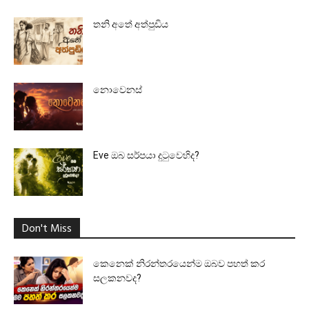
තනි අතේ අත්පුඩිය
නොවෙනස්
Eve ඔබ සර්පයා දුටුවෙහිද?
Don't Miss
කෙනෙක් නිරන්තරයෙන්ම ඔබව පහත් කර
සලකනවද?