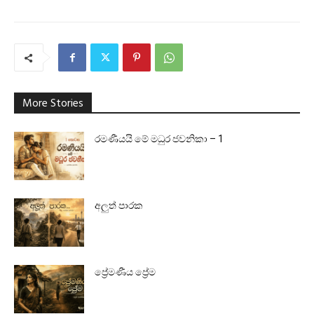
More Stories
රමණීයයි මේ මධුර ජවනිකා – 1
අලුත් පාරක
ප්‍රේමණීය ප්‍රේම