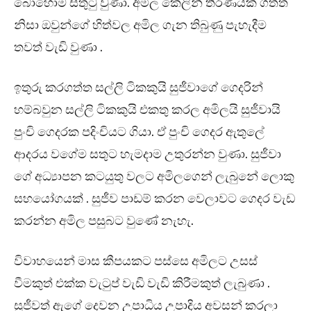
බොහොම සතුටු වුණා. අමිල කෙලින් තීරණයක් ගත්ත
නිසා ඔවුන්ගේ හිත්වල අමිල ගැන තිබුණු පැහැදීම
තවත් වැඩි වුණා .
ඉතුරු කරගත්ත සල්ලි ටිකකුයි සුජීවාගේ ගෙදරින්
හම්බවුන සල්ලි ටිකකුයි එකතු කරල අමිලයි සුජීවායි
පුංචි ගෙදරක පදිංචියට ගියා. ඒ පුංචි ගෙදර ඇතුලේ
ආදරය වගේම සතුට හැමදාම උතුරන්න වුණා. සුජීවා
ගේ අධ්‍යාපන කටයුතු වලට අමිලගෙන් ලැබුනේ ලොකු
සහයෝගයක් . සුජීව පාඩම් කරන වෙලාවට ගෙදර වැඩ
කරන්න අමිල පසුබට වුණේ නැහැ.
විවාහයෙන් මාස කීපයකට පස්සෙ අමිලට උසස්
වීමකුත් එක්ක වැටුප් වැඩි වැඩි කිරීමකුත් ලැබුණා .
සුජීවත් ඇගේ දෙවන උපාධිය උපාදිය අවසන් කරලා