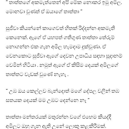
” තාත්තගේ අකමැත්තෙන් අපි මේක නොකර ඉමු අමිල.
මොනවා වුණත් ඒ ඔයාගේ තාත්තා “
සුජීවා කියන්නේ කාගෙවත් හිතක් රිද්දන්න අකමැති
කෙනෙක්. ඇගේ ඒ යහපත් ගතිගුණ තාත්තා තේරුම්
නොගන්න එක ගැන අමිල හැමදාම දුක්වුණා. ඒ
වෙනකොට සුජීවා ඇගේ දෙවන උපාධිය සඳහා සූදානම්
වෙමින් හිටියා . නමුත් ඇගේ ඒ කිසිම දෙයක් අමිලගේ
තාත්තට වැඩක් වුණේ නැහැ .
” උඹ ඔය කෙල්ලව බැන්දොත් මගේ දේපල වලින් තඹ
සතයක දෙයක් මම උඹට දෙන්නෙ නෑ “
තාත්තා මන්තරයක් මතුරන්න වගේ එහෙම කියද්දී
අමිලට ඔහු ගැන ඇති උනේ ලොකු කළකිරීමක්.