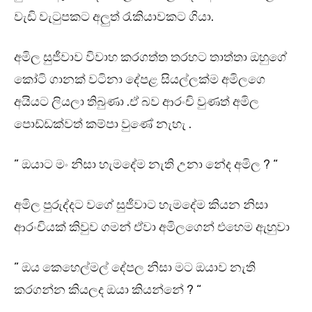
වැඩි වැටුපකට අලුත් රැකියාවකට ගියා.
අමිල සුජීවාව විවාහ කරගත්ත තරහට තාත්තා ඔහුගේ
කෝටි ගානක් වටිනා දේපළ සියල්ලක්ම අමිලගෙ
අයියට ලියලා තිබුණා .ඒ බව ආරංචි වුණත් අමිල
පොඩ්ඩක්වත් කම්පා වුණේ නැහැ .
” ඔයාට මං නිසා හැමදේම නැති උනා නේද අමිල ? “
අමිල පුරුද්දට වගේ සුජීවාට හැමදේම කියන නිසා
ආරංචියක් කිවුව ගමන් ඒවා අමිලගෙන් එහෙම ඇහුවා
” ඔය කෙහෙල්මල් දේපල නිසා මට ඔයාව නැති
කරගන්න කියලද ඔයා කියන්නේ ? “