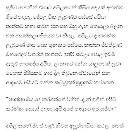
සුජීවා එතනින් එහාට අමිලගෙන් කිසිම දෙයක් අහන්න
ගියේ නැහැ. දේපල ටික ලැබුණට පස්සේ අයියා
තාත්තට කතා කරන එක සහ ඔහු ගැන හොයලා බලන
එක නවත්තලා තියෙනවා කියලා අමිලට දැනගන්න
ලැබුණේ මාස දෙක තුනකට පස්සෙ. තාත්තා ජීවත්වුණ
මහගෙදර විතරක් තාත්තට ඉතිරි කරලා පොල් ඉඩම්
ඇතුළු හැමදේම අයියා ලංකාවේ ඉන්න යාලුවෙක් ලවා
වෙනත් පිරිසකට භාර දීල තිබුනෙ ඒවායෙන් එන
ආදායම අයියට ගන්න කටයුතුත් සූදානම් කරගෙන .
” තාත්තා ඔය දේ කරගත්තේ විහින් .දැන් ඉතින් අපිට
කරන්න දෙයක් නැහැ .අපි අපේ පාඩුවේ ඉමු සුජීවා “
අමිල තමන් ජීවත් වුණු නිවස අලුත්වැඩියා කරලා තවත්