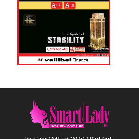
Jack Tree (Pvt) Ltd, 300/13 Bird Park,