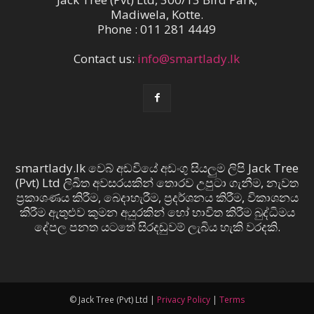
Madiwela, Kotte.
Phone : 011 281 4449
Contact us:
info@smartlady.lk
smartlady.lk වෙබ් අඩවියේ අඩංගු සියලුම ලිපි Jack Tree
(Pvt) Ltd ලිඛිත අවසරයකින් තොරව උපුටා ගැනීම, නැවත
ප්‍රකාශණය කිරීම, බෙදාහැරීම, ප්‍රදර්ශනය කිරීම, විකාශනය
කිරීම ඇතුළුව කුමන අයුරකින් හෝ භාවිත කිරීම බුද්ධිමය
දේපල පනත යටතේ සිරදඬුවම් ලැබිය හැකි වරදකි.
© Jack Tree (Pvt) Ltd |
Privacy Policy
|
Terms