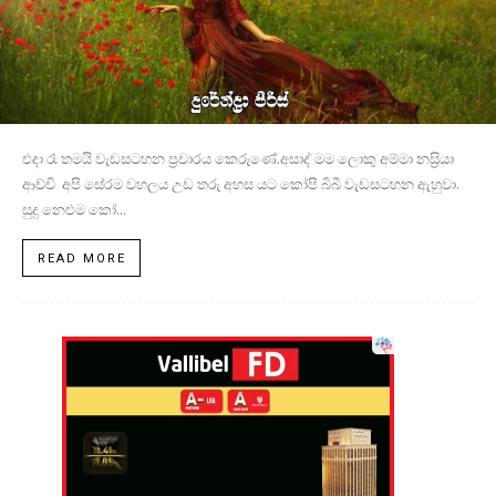
එදා රෑ තමයි වැඩසටහන ප්‍රචාරය කෙරුණේ.අසාද් මම ලොකු අම්මා නස්‍රියා
ආච්චි අපි සේරම වහලය උඩ තරු අහස යට කෝපි බිබී වැඩසටහන ඇහුවා.
සුදු නෙළුම කෝ...
READ MORE