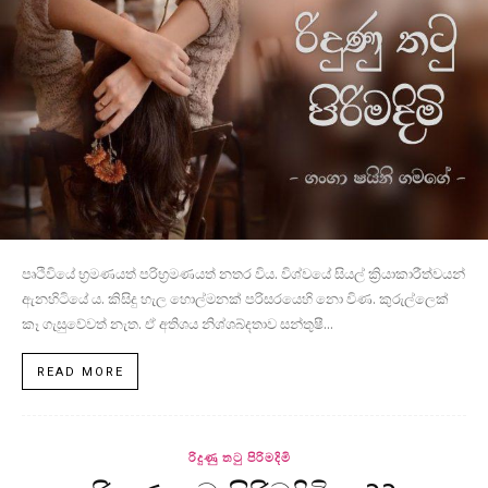
පෘථිවියේ භ්‍රමණයත් පරිභ්‍රමණයත් නතර විය. විශ්වයේ සියල් ක්‍රියාකාරීත්වයන්
ඇනහිටියේ ය. කිසිදු හැල හොල්මනක් පරිසරයෙහි නො විණ. කුරුල්ලෙක්
කෑ ගැසුවේවත් නැත. ඒ අතිශය නිශ්ශබ්දතාව සන්තුෂී...
READ MORE
රිදුණු තටු පිරිමදිමි