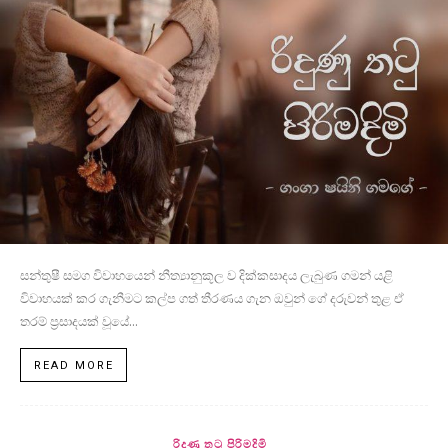
සන්තුෂී සමග විවාහයෙන් නීත්‍යානුකූල ව දික්කසාදය ලැබුණ ගමන් යළි
විවාහයක් කර ගැනීමට කල්ප ගත් තීරණය ගැන ඔවුන් ගේ දරුවන් තුළ ඒ
තරම් ප්‍රසාදයක් වූයේ...
READ MORE
රිදුණු තටු පිරිමදිමි