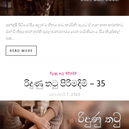
සන්තුෂී සිටියේ සිය අලුත් ම හීනය පාට කරමිනි. ඇයට ඒ ගැන කතා කරන්නට
ඕන වී තිබුණෙන් තප්ති රූපලාවන්‍යාගාරය වෙත පැමිණියා ය. සිය කියුබිකල්
එක...
READ MORE
රිදුණු තටු පිරිමදිමි
රිදුණු තටු පිරිමදිමි – 35
පෙබරවාරි 7, 2023