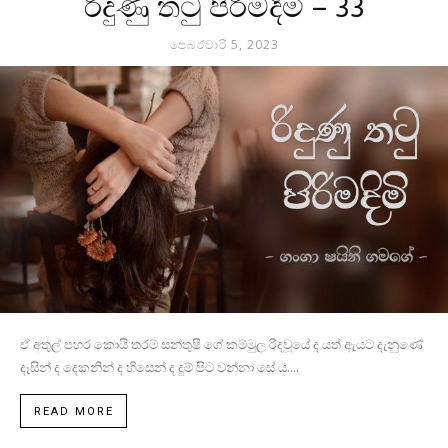
රිදුණු තටු පිරිමදිමි – 33
පෙබරවාරි 5, 2023
ඒ අතුල් පහර කොයි තරම් සන්තුෂී ගේ කම්මුල රිදවූයේ ද යත් ඇයට දැනුණේ
දෑසින් ද දෙකනින් ද හිසෙන් ද දුම් පිට වන්නා සේ ය....
READ MORE