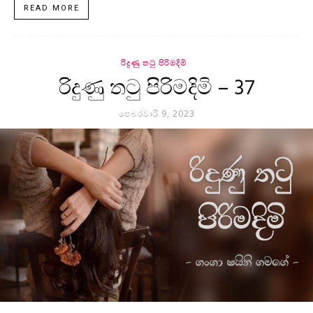
READ MORE
රිදුණු තටු පිරිමදිමි
රිදුණු තටු පිරිමදිමි – 37
පෙබරවාරි 9, 2023