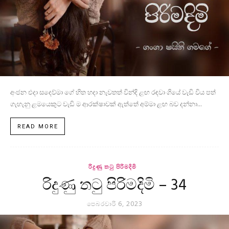
අංජන එදා සදෙව්මා ගේ හිත හදා නැවතත් වින්දි ළඟ රඳවා ගියේ වැඩි විය පත්
ගැහැනු ළමයෙකුට වැඩි ම ආරක්ෂාවක් ඇත්තේ අම්මා ළඟ බව දන්නා...
READ MORE
රිදුණු තටු පිරිමදිමි
රිදුණු තටු පිරිමදිමි – 34
පෙබරවාරි 6, 2023