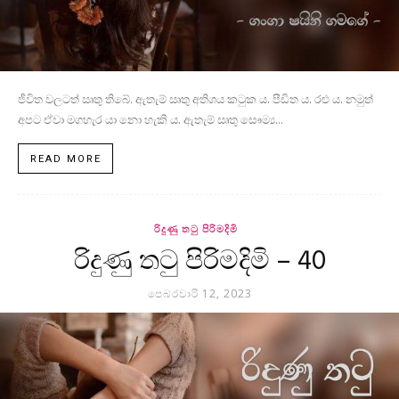
ජීවිත වලටත් ඍතු තිබේ. ඇතැම් ඍතු අතිශය කටුක ය. පීඩිත ය. රළු ය. නමුත්
අපට ඒවා මගහැර යා නො හැකි ය. ඇතැම් ඍතු සෞම්‍ය...
READ MORE
රිදුණු තටු පිරිමදිමි
රිදුණු තටු පිරිමදිමි – 40
පෙබරවාරි 12, 2023