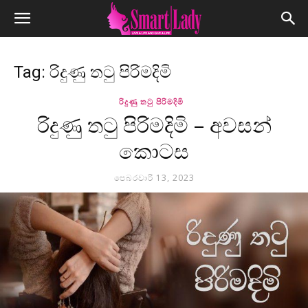
Tag: රිදුණු තටු පිරිමදිමි
රිදුණු තටු පිරිමදිමි
රිදුණු තටු පිරිමදිමි – අවසන්
කොටස
පෙබරවාරි 13, 2023