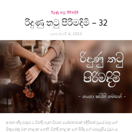
රිදුණු තටු පිරිමදිමි
රිදුණු තටු පිරිමදිමි – 32
පෙබරවාරි 4, 2023
අංජන නීලවතුර ට වින්දි ගැන විවාහ යෝජනාවක් ඉදිරිපත් වූයේ ඔහු ගේ
මිතුරෙකු වන නාලක ගෙනි. වින්දි නාලක ගේ බිරිඳ ගේ සොයුරිය වූවා ය.