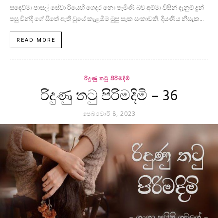
සදෙව්මා පාසල් සේවා රියෙහි ගෙදර නො පැමිණි බව අම්මා විසින් දැනුම් දුන්
පසු වින්දි ගේ සිතේ ඇති වූයේ කැළඹීම මුසු සැක සංකාවකි. දියණිය නිසැක...
READ MORE
රිදුණු තටු පිරිමදිමි
රිදුණු තටු පිරිමදිමි – 36
පෙබරවාරි 8, 2023