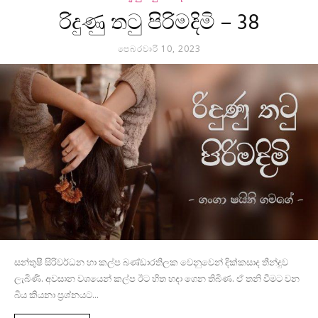
රිදුණු තටු පිරිමදිමි – 38
පෙබරවාරි 10, 2023
සන්තුෂී සිරිවර්ධන හා කල්ප බණ්ඩාරතිලක වෙනුවෙන් දික්කසාද තීන්දුව
ලැබිණි. අවසාන වශයෙන් කල්ප ඊට හිත හදා ගෙන තිබිණ. ඒ තනි වීමට වන
බිය කියනා ප්‍රශ්නයට...