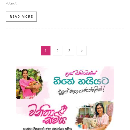
එවකට...
READ MORE
1
2
3