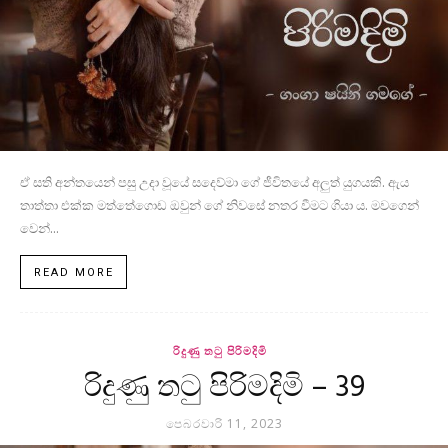
ඒ සති අන්තයෙන් පසු උදා වූයේ සදෙව්මා ගේ ජීවිතයේ අලුත් යුගයකි. ඇය
තාත්තා එක්ක මත්තේගොඩ ඔවුන් ගේ නිවසේ නතර වීමට ගියා ය. මවගෙන්
වෙන්...
READ MORE
රිදුණු තටු පිරිමදිමි
රිදුණු තටු පිරිමදිමි – 39
පෙබරවාරි 11, 2023