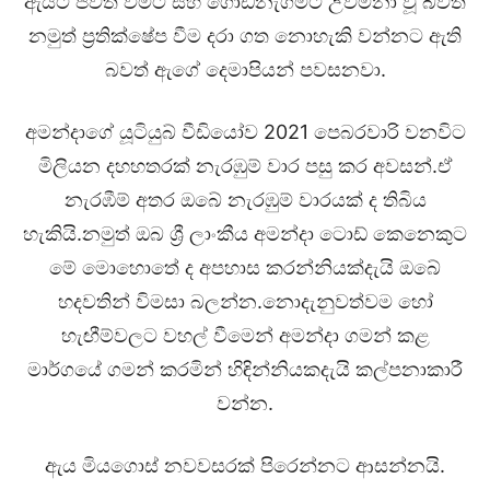
ඇයට ජීවත් වීමට සහ ගොඩනැගීමට උවමනා වූ බවත්
නමුත් ප්‍රතික්ෂේප වීම දරා ගත නොහැකි වන්නට ඇති
බවත් ඇගේ දෙමාපියන් පවසනවා.
අමන්දාගේ යූටියුබ් වීඩියෝව 2021 පෙබරවාරි වනවිට
මිලියන දහහතරක් නැරඹුම් වාර පසු කර අවසන්.ඒ
නැරඹීම් අතර ඔබේ නැරඹුම් වාරයක් ද තිබිය
හැකියි.නමුත් ඔබ ශ්‍රී ලාංකීය අමන්දා ටොඩ් කෙනෙකුට
මේ මොහොතේ ද අපහාස කරන්නියක්දැයි ඔබේ
හදවතින් විමසා බලන්න.නොදැනුවත්වම හෝ
හැඟීම්වලට වහල් වීමෙන් අමන්දා ගමන් කළ
මාර්ගයේ ගමන් කරමින් හිඳින්නියකදැයි කල්පනාකාරී
වන්න.
ඇය මියගොස් නවවසරක් පිරෙන්නට ආසන්නයි.