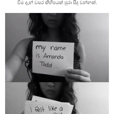
වීම දැන් වසර කිහිපයක් පුරා සිදු වන්නක්.