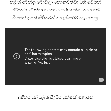
නමුත් අමන්දා ටොඩ්ලා නොනවත්වා බිහි වෙමින්
සිටිනවා. ඒ නිසා සයිබරය හරහා හිංසනයට පත්
වීමෙන් ද පත් කිරීමෙන් ද හැකිතරම් වැළකෙමු.
අතීතය යලියළිත් සිදුවිය යුත්තක් නොවේ