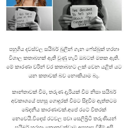
පහුගිය දවස්වල සයිබර් බුලින් ගැන ෆේස්බුක් හරහා
විශාල කතාබහක් ඇති වුණු හැටි ඔබටත් මතක ඇති.
මේ කාරණා වරින් වර කතාබහට ලක් වෙන යළිත් යට
යන කතාවක් බව නොකියාම බෑ.
කාන්තාවක් වීම, තරුණ දැරියක් වීම නිසා සයිබර්
අවකාශයේ පහසු ගොදුරක් වීමට සිදුවීම ඇත්තටම
ඛේදනීය කාරණාවක්.අපේ රටේ විතරක්
නෙවෙයි.විදෙස් රටවල පවා සෙලිබ්‍රිටි තරුණියන්
සයිබර් හරහා නොනවත්වාම අපහාස විඳීම් අපි