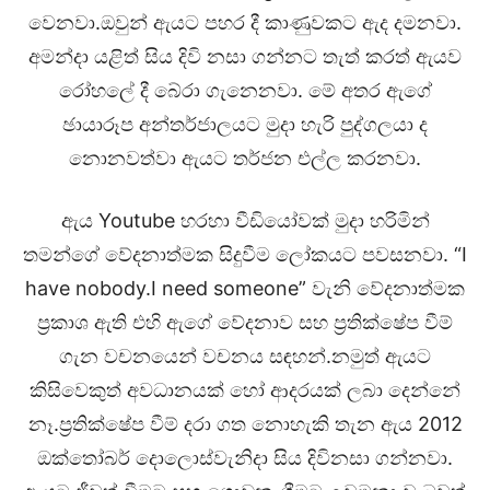
වෙනවා.ඔවුන් ඇයට පහර දී කාණුවකට ඇද දමනවා.
අමන්දා යළිත් සිය දිවි නසා ගන්නට තැත් කරත් ඇයව
රෝහලේ දී බේරා ගැනෙනවා. මේ අතර ඇගේ
ඡායාරූප අන්තර්ජාලයට මුදා හැරි පුද්ගලයා ද
නොනවත්වා ඇයට තර්ජන එල්ල කරනවා.
ඇය Youtube හරහා වීඩියෝවක් මුදා හරිමින්
තමන්ගේ වේදනාත්මක සිදුවීම ලෝකයට පවසනවා. “I
have nobody.I need someone” වැනි වේදනාත්මක
ප්‍රකාශ ඇති එහි ඇගේ වේදනාව සහ ප්‍රතික්ෂේප වීම්
ගැන වචනයෙන් වචනය සඳහන්.නමුත් ඇයට
කිසිවෙකුත් අවධානයක් හෝ ආදරයක් ලබා දෙන්නේ
නෑ.ප්‍රතික්ෂේප වීම් දරා ගත නොහැකි තැන ඇය 2012
ඔක්තෝබර් දොලොස්වැනිදා සිය දිවිනසා ගන්නවා.