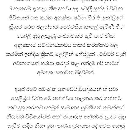
ඕනෑතරම් දැකලා තියෙනවා.අද වෙද්දී සුන්දර විවාහ
ජීවිතයක් ගත කරන අනුෂ්කා ෂර්මා විරාජ් කෝලිගේ
ක්‍රිකට් තරග බලන්නට පෙම්වතිය කාලේ පැමිණි විට
කෝලි අඩු ලකුණු සංඛ්‍යාවකට දැවී යාම නිසා
අනුෂ්කාට සම්බන්ධතාවය නතර කරන්නට බල
කරමින් ඉන්දීය ක්‍රිකට් ලෝලීන් ෆේස්බුක් , ට්විටර් වැනි
අවකාශයන් හරහා කරදර කළ අන්දම අපි කාටත්
අමතක නොවන සිදුවීමක්.
අපේ රටේ පමණක් නෙවෙයි.විදේශයන් හි පවා
සෙලිබ්‍රිටි චරිත මේ තත්ත්වය පාලනය කර ගන්නට
කටයුතු කරනවා.නමුත් සාමාන්‍ය යුවතියන් තමන්ගේ
නිරුවත් වීඩියෝවක් හෝ ඡායාරූප අන්තර්ජාලයට මුදා
හැරීම ආදිය නිසා ඉතා කණගාටුදායක දේ වෙත යොමු