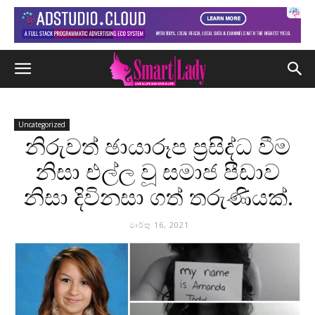
Uncategorized
නිරුවත් ඡායාරූප ප්‍රසිද්ධ වීම
නිසා එල්ල වූ සමාජ පීඩාව
නිසා දිවිනසා ගත් තරුණියක්.
මාර්තු 16, 2021