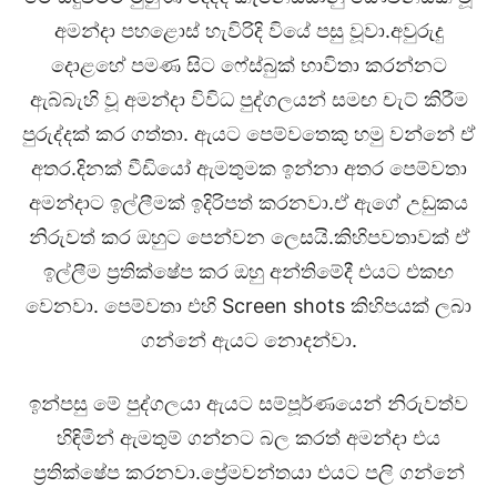
අමන්දා පහළොස් හැවිරිදි වියේ පසු වූවා.අවුරුදු
දොළහේ පමණ සිට ෆේස්බුක් භාවිතා කරන්නට
ඇබ්බැහි වූ අමන්දා විවිධ පුද්ගලයන් සමඟ චැට් කිරීම
පුරුද්දක් කර ගත්තා. ඇයට පෙම්වතෙකු හමු වන්නේ ඒ
අතර.දිනක් වීඩියෝ ඇමතුමක ඉන්නා අතර පෙම්වතා
අමන්දාට ඉල්ලීමක් ඉදිරිපත් කරනවා.ඒ ඇගේ උඩුකය
නිරුවත් කර ඔහුට පෙන්වන ලෙසයි.කිහිපවතාවක් ඒ
ඉල්ලීම ප්‍රතික්ෂේප කර ඔහු අන්තිමේදී එයට එකඟ
වෙනවා. පෙම්වතා එහි Screen shots කිහිපයක් ලබා
ගන්නේ ඇයට නොදන්වා.
ඉන්පසු මේ පුද්ගලයා ඇයට සම්පූර්ණයෙන් නිරුවත්ව
හිඳිමින් ඇමතුම් ගන්නට බල කරත් අමන්දා එය
ප්‍රතික්ෂේප කරනවා.ප්‍රේමවන්තයා එයට පලි ගන්නේ