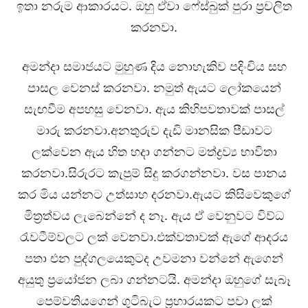
ඉතා නරුම ආකාරයට. ඔහු ඒවා ෆේස්බුක් පුරා ප්‍රචලිත
කරනවා.
අමන්දා සමාජයට මුහුණ දිය නොහැකිව පදිංචිය සහ
පාසල වෙනස් කරනවා. නමුත් ඇයට ලෝකයෙන්
සැඟවීම අපහසු වෙනවා. ඇය කිහිපවතාවක් පාසල්
මාරු කරනවා.අනතුරුව දැඩි මානසික පීඩාවට
ලක්වෙන ඇය හිත හදා ගන්නට මත්ද්‍රව්‍ය භාවිතා
කරනවා.සිරුරට කැපුම් සිදු කරගන්නවා. වස පානය
කර මිය යන්නට උත්සාහ දරනවා.ඇයට කිසිවෙකුගේ
මිත්‍රත්වය ලැබෙන්නේ ද නෑ. ඇය ඒ වෙනුවට විව්ධ
රැවටීම්වලට ලක් වෙනවා.එක්වතාවක් ඇගේ ආදරය
පතා එන පුද්ගලයෙකුටද උවමනා වන්නේ ඇගෙන්
අයුතු ප්‍රයෝජන ලබා ගන්නටයි. අමන්දා ඔහුගේ සැබෑ
පෙම්වතියගෙන් ගුටිබැට ප්‍රහාරයකට පවා ලක්