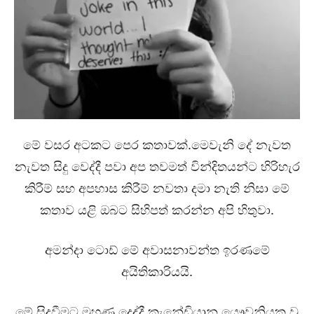
මේ වසර අටකට පෙර කතාවක්.මෙවැනි දේ නැවත
නැවත සිදු වෙද්දී පවා අප තවමත් වින්දිතයන්ට හිරිහැර
කිරීම් සහ අපහාස කිරීම් නවතා දමා නැති නිසා මේ
කතාව යළි ඔබට සිහිපත් කරන්න අපි හිතුවා.
අමන්දා ටොඩ් මේ අවාසනාවන්ත ඉරණමේ
අයිතිකාරියයි.
මේ සිදුවීමට මුහුණ දෙද්දී කැනේඩියානු යෞවනියක වූ