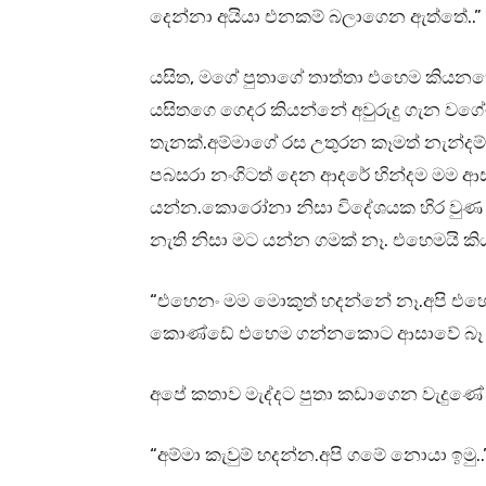
දෙන්නා අයියා එනකම් බලාගෙන ඇත්තේ..”
යසිත, මගේ පුතාගේ තාත්තා එහෙම කියනකොට
යසිතගෙ ගෙදර කියන්නේ අවුරුදු ගැන වග
තැනක්.අම්මාගේ රස උතුරන කෑමත් නැන්ද
පබසරා නංගිටත් දෙන ආදරේ හින්දම මම ආ
යන්න.කොරෝනා නිසා විදේශයක හිර වුණ ම
නැති නිසා මට යන්න ගමක් නෑ. එහෙමයි කි
“එහෙනං මම මොකුත් හදන්නේ නෑ.අපි එහ
කොණ්ඩේ එහෙම ගන්නකොට ආසාවේ බෑ ය
අපේ කතාව මැද්දට පුතා කඩාගෙන වැදුණේ 
“අම්මා කැවුම් හදන්න.අපි ගමේ නොයා ඉමු..