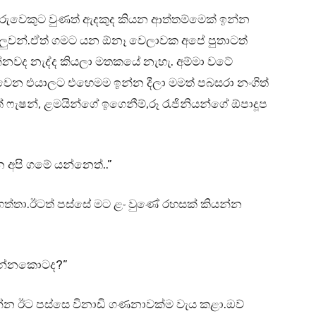
රුවෙකුට වුණත් ඇදකුද කියන ආත්තම්මෙක් ඉන්න
ුලුවන්.ඒත් ගමට යන ඕනෑ වෙලාවක අපේ පුතාටත්
ඉන්නවද නැද්ද කියලා මතකයේ නැහැ. අම්මා වටේ
ෙන එයාලට එහෙමම ඉන්න දීලා මමත් පබසරා නංගිත්
 ෆැෂන්, ළමයින්ගේ ඉගෙනීම්,රූ රැජිනියන්ගේ ඕපාදූප
ෙ අපි ගමේ යන්නෙත්..”
ත්තා.ඊටත් පස්සේ මට ළං වුණේ රහසක් කියන්න
 ඉන්නකොටද?”
යන්න ඊට පස්සෙ විනාඩි ගණනාවක්ම වැය කළා.ඔව්