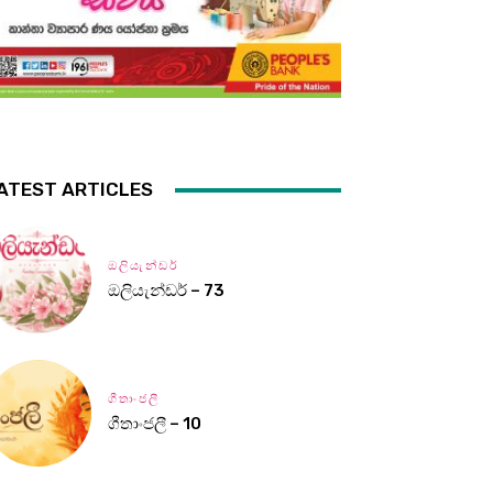
ATEST ARTICLES
ඔලියැන්ඩර්
ඔලියැන්ඩර් – 73
ගීතාංජලී
ගීතාංජලී – 10