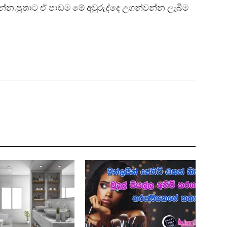
න්න.පුතාට ඒ පාඩම මේ අවුරුද්දෙ උගන්වන්න ලැබීම