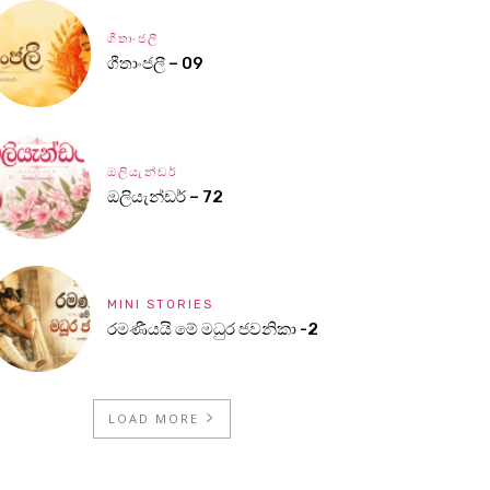
ගීතාංජලී
ගීතාංජලී – 09
ඔලියැන්ඩර්
ඔලියැන්ඩර් – 72
MINI STORIES
රමණීයයි මේ මධුර ජවනිකා -2
LOAD MORE