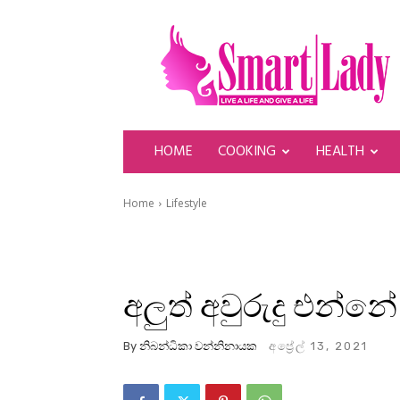
SmartLady
HOME
COOKING
HEALTH
Home
Lifestyle
අලුත් අවුරුදු එන්න
By
නිබන්ධිකා වන්නිනායක
අප්‍රේල් 13, 2021