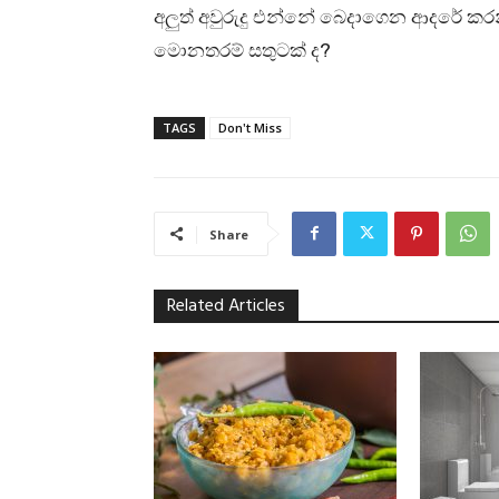
අලුත් අවුරුදු එන්නේ බෙදාගෙන ආදරේ කර
මොනතරම් සතුටක් ද?
TAGS
Don't Miss
Share
Related Articles