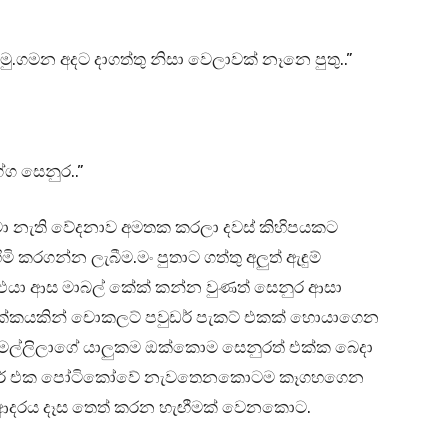
.ගමන අදට දාගත්තු නිසා වෙලාවක් නෑනෙ පුතු..”
්ග සෙනුර..”
්මා නැති වේදනාව අමතක කරලා දවස් කිහිපයකට
කරගන්න ලැබීම.මං පුතාට ගත්තු අලුත් ඇඳුම්
එයා ආස මාබල් කේක් කන්න වුණත් සෙනුර ආසා
ාක්කයකින් චොකලට් පවුඩර් පැකට් එකක් හොයාගෙන
, මල්ලිලාගේ යාලුකම ඔක්කොම සෙනුරත් එක්ක බෙදා
 කාර් එක පෝටිකෝවේ නැවතෙනකොටම කෑගහගෙන
ියේ ආදරය දෑස තෙත් කරන හැඟීමක් වෙනකොට.