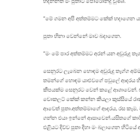
හදන්නත් මං පුතාට පොරොන්දු වුණා.
“මේ ගමන අපි අත්තම්මට කේක් හදාගෙන යමු
පුතා හිනා වෙන්නේ මාව බදාගෙන.
“මං මේ පාර අත්තම්මට අරන් යන අවුරුදු තෑග
සෙනුරට ලැබෙන හොඳම අවුරුදු තෑග්ග අම
තමන්ගේ හොඳම යාළුවගේ පවුලේ ආදරය හිමි 
කීපයක්ම සෙනුරට වෙන් කළේ ආශාවෙන්. 
චොකලට් කේක් කන්න කියලා කුස්සියේ ර
ආවෙත් පුතා.අත්තම්මාගේ ආදරය, රස කෑම
ගන්න එයා ඉන්නේ ආසාවෙන්.යසිතගේ
එළියට දිව්ව පුතා දිහා මං බලාගෙන හිට