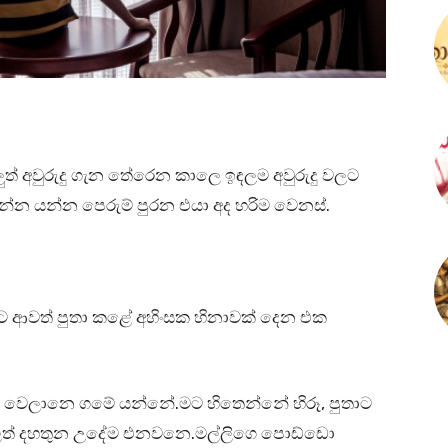
ත් අවුරුදු ගැන තේරෙන කාලෙ ඉඳලම අවුරුදු වලට
ලන්න යන්න පෙරුම් පුරන එයා අද හරිම වෙනස්.
 ආවත් පුතා කළේ අහිංසක හිනාවක් දෙන එක
හවස් වෙලානෙ ගමේ යන්නේ.මට හිතෙන්නේ හිරූ, පුතාට
ලිලත් දහතුන උදේම එනවනෙ.මල්ලිගෙ පොඩ්ඩො