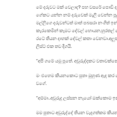
මේ දරුවට මක් වෙලාද? පහ වසරේ පොඩි ද
ගේකට යන්න නම් දරුවෙක් මැලි වෙන්න ප
මල්ලිගෙ දරුවන්ටත් මාත් පබසරා නංගිත් 
කැරකෙමින් කෑමට දේවල් හොයන,හුරතල් ව
රටේ තියන දාහක් දේවල් කතා වෙනවා.අලුත්
ලිස්ට් එක තව දිගයි.
“අපි ගමේ යමු පුතේ. අවුරුද්දකට වතාවක්න
මං එහෙම කියනකොට පුතා මුහුණ ඇද කර ග
වගේ.
“අම්මා..අවුරුදු ලස්සන නෑයෝ ඔක්කොම
මම පුතාට අවුරුද්දේ තියන වැදගත්කම කි