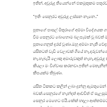
ඉතින්, අවුරුදු තියෙන්නේ එකමුතුකම පතුර
“ඉතිං සෙනුරට අවුරුදු ලස්සන නෑනෙ..”
පුතාගේ පාසල් මිතුරාගේ අම්මා විදේශයක 
වීම සෙනුරට බොහොම බලපෑමක් වූ බවත් ම
පුතාගෙනුත් දුරස් වුණා.ඔහු අම්මා නැති 
යසිතටත් වැඩි වෙලාවක් ගියේ නෑ.දරුවන්ගේ
නෑ.හැබැයි ලොකු අමාරුවකුත් නැහැ.අවුරු
කියලා මං විශ්වාස කරනවා.ඉතින් මෙතැනින් 
කීපයක්ම තිබුණා.
යසිත ටිකකට කලින් ලබා දුන්නු ඇමතුමෙන් 
බවක්.සෙනුරගේ නැන්දත් ආච්චිත් ඒ සැලසුම
සෙනුර මෙහෙට එයි.කේක් හදලා ආත්තම්මට 