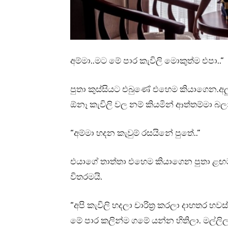
අම්මා..මට මේ පාර කැවිලි මොකුත්ම එපා..”
පුතා කුස්සියට එබුණේ එහෙම කියාගෙන.අලු
ඕනෑ කැවිලි වල නම් කියමින් ආත්තම්මා බ
“අම්මා හදන කැවුම් රසයිනේ පුතේ..”
එයාගේ තාත්තා එහෙම කියාගෙන පුතා ළඟට
විතරමයි.
“අපි කැවිලි හදලා චාරිත්‍ර කරලා දාහතර 
මේ පාර කලින්ම ගමේ යන්න හිතිලා. මල්