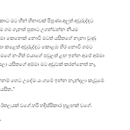
 මට හීන් හිනාවක් පිපුණා.අලුත් අවුරුද්දට
ේම ගම ගැනත් පුතාට උගන්වන්න නියම
ම්මා කෙනෙක් නොවී මටත් යසිතගේ නෑනා වුණු
සා කළෙත් අවුරුද්දට කොළඹ හිර නොවී ගමට
ගේ නංගිත් එයාගේ පවුලත් ළඟ ඉන්න අපේ අම්මා
යලා යසිතගේ අම්මා මට අඩුවක් කරන්නෙත් නෑ.
ෙනම් හෙට උදේම යං.ගමේ ඉන්න නැන්දලා කැවුමේ
සිත..”
ඊතලයක් වගේ.හරි හදිස්සිකාර හුළඟක් වගේ.
”