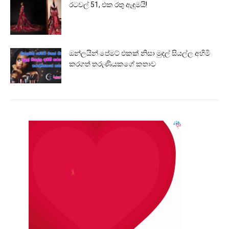
රටවල් 51, එක රතු ඇඳුමයි!
ඔන්ලයින් පේමට් එකක් නිසා මුදල් සියල්ල අහිමි
කරගත් තරුණියකගේ කතාව