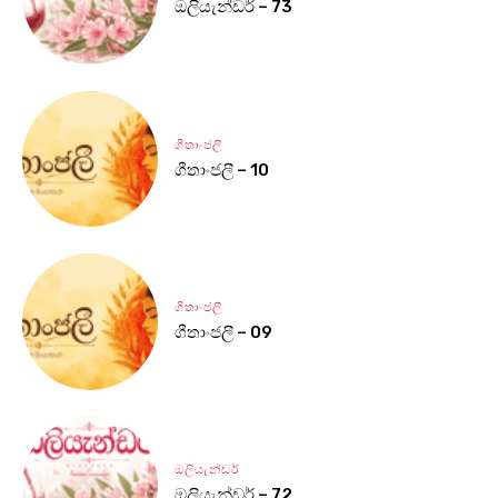
ඔලියැන්ඩර් – 73
ගීතාංජලී
ගීතාංජලී – 10
ගීතාංජලී
ගීතාංජලී – 09
ඔලියැන්ඩර්
ඔලියැන්ඩර් – 72