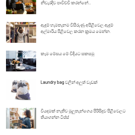
නිවැරදිව පාවිච්චි කරන්නේ...
ඇඳුම් හැමතැනම විසිරුණු අපිළිවෙල ඇඳුම්
අල්මාරිය පිළිවෙල කරන ක්‍රමය මෙන්න.
කෑම මේසය මේ විදියට සකසමු
Laundry bag වලින් අලුත් වැඩක්
වියදමක් නැතිව මුලුතැන්ගෙය පිරිසිදුව පිළිවෙලට
තියාගන්න ටිප්ස්