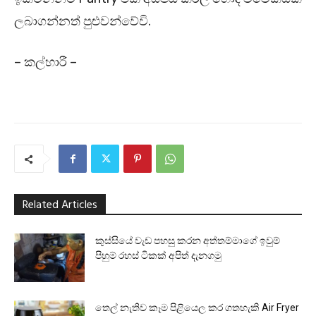
ලබාගන්නත් පුළුවන්වේවි.
– කල්හාරී –
Related Articles
කුස්සියේ වැඩ පහසු කරන අත්තම්මාගේ ඉවුම්
පිහුම් රහස් ටිකක් අපිත් දැනගමු
තෙල් නැතිව කෑම පිළියෙල කර ගතහැකි Air Fryer