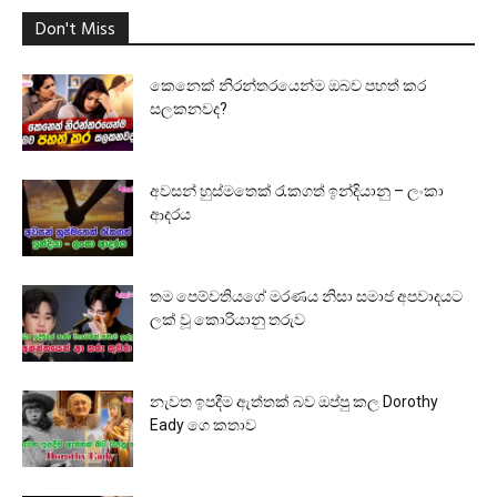
Don't Miss
කෙනෙක් නිරන්තරයෙන්ම ඔබව පහත් කර
සලකනවද?
අවසන් හුස්මතෙක් රැකගත් ඉන්දියානු – ලංකා
ආදරය
තම පෙම්වතියගේ මරණය නිසා සමාජ අපවාදයට
ලක් වූ කොරියානු තරුව
නැවත ඉපදීම ඇත්තක් බව ඔප්පු කල Dorothy
Eady ගෙ කතාව