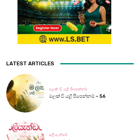
LATEST ARTICLES
මලක් වී යළි පිපෙන්නම්
මලක් වී යළි පිපෙන්නම් – 56
ඔලියැන්ඩර්