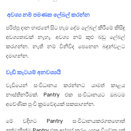
අවශ්‍ය නම් පමණක ලේබල් කරන්න
පරිප්පු දාන භාජනේ සිට හැම දේම ලේබල් කිරීමේ කිසිඳු
අවශ්‍යතාවක් නැහැ. අවශ්‍ය නම් කුළු බඩු ලේබල්
කරගන්න. නැති නම් විනිවිද පෙනෙන බඳුන්වලට
දමාගන්න.
වැඩි කැටයම් අනවශ්‍යයි
වැඩියෙන් සංවිධානය කරන්නට යාමත් කාළය
නාස්තිනරීමක්. Pantry එක සංවිධානයට ඔබටම
අවේණික පුංචි ක්‍රමවේදයක් සකසාගන්න.
මේ වදිහට Pantry සංවිධානයකරගතහොත්
ඉක්මනින්ම Pantry එක අස්පස් කරල හොඳ විවේකයක්