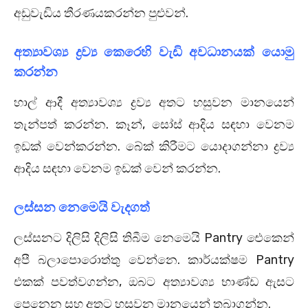
අඩුවැඩිය තීරණයකරන්න පුළුවන්.
අත්‍යාවශ්‍ය ද්‍රව්‍ය කෙරෙහි වැඩි අවධානයක් යොමු
කරන්න
හාල් ආදී අත්‍යාවශ්‍ය ද්‍රව්‍ය අතට හසුවන මානයෙන්
තැන්පත් කරන්න. කෑන්, සෝස් ආදිය සඳහා වෙනම
ඉඩක් වෙන්කරන්න. බේක් කිරීමට යොදාගන්නා ද්‍රව්‍ය
ආදිය සඳහා වෙනම ඉඩක් වෙන් කරන්න.
ලස්සන නෙමෙයි වැදගත්
ලස්සනට දිලිසි දිලිසි තිබීම නෙමෙයි Pantry ඓකෙන්
අපී බලාපොරොත්තු වෙන්නෙ. කාර්යක්ෂම Pantry
එකක් පවත්වගන්න, ඔබට අත්‍යාවශ්‍ය භාණ්ඩ ඇසට
පෙනෙන සහ අතට හසුවන මානයෙන් තබාගන්න.