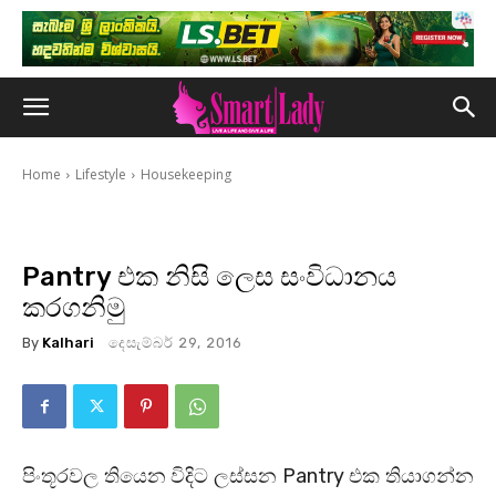
Home
Lifestyle
Housekeeping
Pantry එක නිසි ලෙස සංවිධානය
කරගනිමු
By
Kalhari
දෙසැම්බර් 29, 2016
පිංතූරවල තියෙන විදිට ‍ලස්සන Pantry එක තියාගන්න