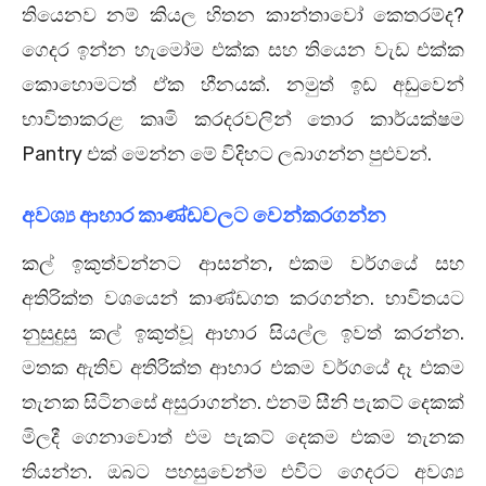
තියෙනව නම් කියල හිතන කාන්තාවෝ කෙතරම්ද?
ගෙදර ඉන්න හැමෝම එක්ක සහ තියෙන වැඩ එක්ක
කොහොමටත් ඒක හීනයක්. නමුත් ඉඩ අඩුවෙන්
භාවිතාකරළ කෘමි කරදරවලින් තොර කාර්යක්ෂම
Pantry එක් මෙන්න මේ විදිහට ලබාගන්න පුළුවන්.
අවශ්‍ය ආහාර කාණ්ඩවලට වෙන්කරගන්න
කල් ඉකුත්වන්නට ආසන්න, එකම වර්ගයේ සහ
අතිරික්ත වශයෙන් කාණ්ඩගත කරගන්න. භාවිතයට
නුසුදුසු කල් ඉකුත්වූ ආහාර සියල්ල ඉවත් කරන්න.
මතක ඇතිව අතිරික්ත ආහාර එකම වර්ගයේ දෑ එකම
තැනක සිටිනසේ අසුරාගන්න. එනම් සීනි පැකට් දෙකක්
මිලදී ගෙනාවොත් එම පැකට් දෙකම එකම තැනක
තියන්න. ඔබට පහසුවෙන්ම එවිට ගෙදරට අවශ්‍ය