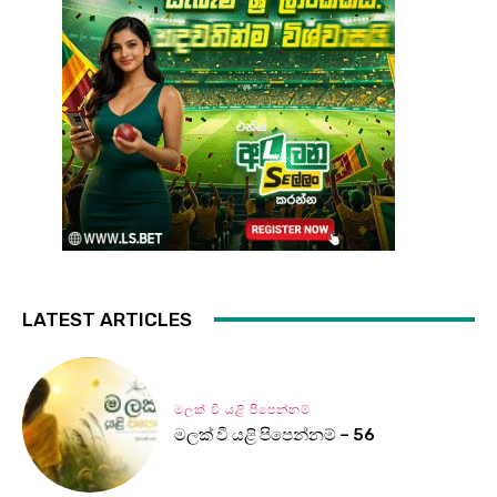
LATEST ARTICLES
මලක් වී යළි පිපෙන්නම්
මලක් වී යළි පිපෙන්නම් – 56