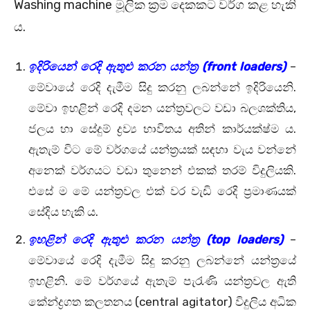
Washing machine මූලික ක්‍රම දෙකකට වර්ග කළ හැකි
ය.
ඉදිරියෙන් රෙදි ඇතුළු කරන යන්ත්‍ර (front loaders)
–
මේවායේ රෙදි දැමීම සිදු කරනු ලබන්නේ ඉදිරියෙනි.
මේවා ඉහළින් රෙදි දමන යන්ත්‍රවලට වඩා බලශක්‌තිය,
ජලය හා සේදුම් ද්‍රව්‍ය භාවිතය අතින් කාර්යක්‌ෂ්ම ය.
ඇතැම් විට මේ වර්ගයේ යන්ත්‍රයක්‌ සඳහා වැය වන්නේ
අනෙක්‌ වර්ගයට වඩා තුනෙන් එකක්‌ තරම් විදුලියකි.
එසේ ම මේ යන්ත්‍රවල එක්‌ වර වැඩි රෙදි ප්‍රමාණයක්‌
සේදිය හැකි ය.
ඉහළින් රෙදි ඇතුළු කරන යන්ත්‍ර (top loaders)
–
මේවායේ රෙදි දැමීම සිදු කරනු ලබන්නේ යන්ත්‍රයේ
ඉහළිනි. මේ වර්ගයේ ඇතැම් පැරැණි යන්ත්‍රවල ඇති
කේන්ද්‍රගත කලතනය (central agitator) විදුලිය අධික