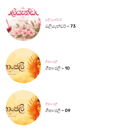
ඔලියැන්ඩර්
ඔලියැන්ඩර් – 73
ගීතාංජලී
ගීතාංජලී – 10
ගීතාංජලී
ගීතාංජලී – 09