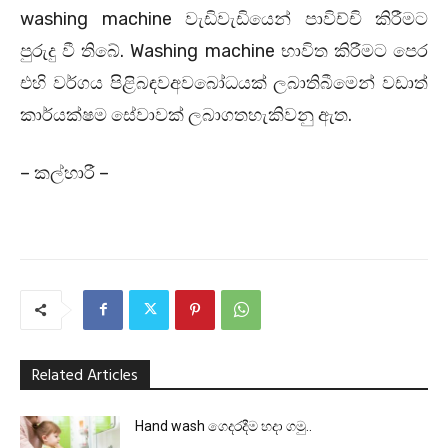
washing machine වැඩිවැඩියෙන් පාවිච්චි කිරීමට
පුරුදු වී තිබේ. Washing machine භාවිත කිරීමට පෙර
එහි වර්ගය පිළිබඳවඅවබෝධයක් ලබාතිබීමෙන් වඩාත්
කාර්යක්ෂම සේවාවක් ලබාගතහැකිවනු ඇත.
– කල්හාරී –
Related Articles
Hand wash ගෙදරදීම හදා ගමු..