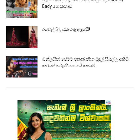
Eady ගෙ කතාව
රටවල් 51, එක රතු ඇඳුමයි!
ඔන්ලයින් පේමට් එකක් නිසා මුදල් සියල්ල අහිමි
කරගත් තරුණියකගේ කතාව