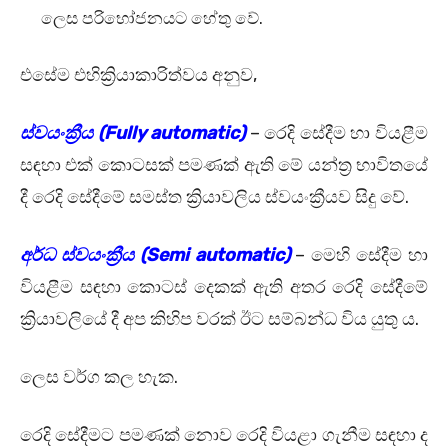
ලෙස පරිභෝජනයට හේතු වේ.
එසේම එහික්‍රියාකාරිත්වය අනුව,
ස්‌වයංක්‍රීය (Fully automatic)
– රෙදි සේදීම හා වියළීම
සඳහා එක්‌ කොටසක්‌ පමණක්‌ ඇති මේ යන්ත්‍ර භාවිතයේ
දී රෙදි සේදීමේ සමස්‌ත ක්‍රියාවලිය ස්‌වයංක්‍රීයව සිදු වේ.
අර්ධ ස්‌වයංක්‍රීය (Semi automatic)
– මෙහි සේදීම හා
වියළීම සඳහා කොටස්‌ දෙකක්‌ ඇති අතර රෙදි සේදීමේ
ක්‍රියාවලියේ දී අප කිහිප වරක්‌ ඊට සම්බන්ධ විය යුතු ය.
ලෙස වර්ග කල හැක.
රෙදි සේදීමට පමණක්‌ නොව රෙදි වියළා ගැනීම සඳහා ද