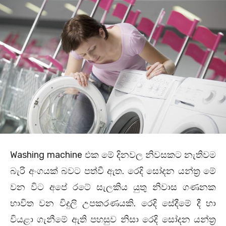
Washing machine එක මේ දිනවල නිවසකට නැතිවම
බැරි අංගයක් බවට පත්වී ඇත. රෙදි සෝදන යන්ත්‍ර මේ
වන විට අපේ රටේ සැලකිය යුතු නිවාස ගණනක
භාවිත වන විදුලි උපකරණයකි. රෙදි සේදීමේ දී හා
වියළා ගැනීමේ ඇති පහසුව නිසා රෙදි සෝදන යන්ත්‍ර