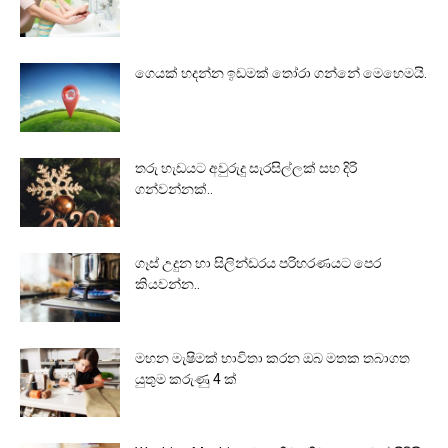
ගෙයක් හදන්න ඉඩමක් තෝරා ගන්නේ මෙහෙමයි.
තරු හැඩයට අවුරුදු සැරසිල්ලක් සහ දිරි
ගන්වන්නක්..
ගෑස් උදුන හා සිලින්ඩරය පරිහරණයට පෙර
කියවන්න..
මහන මැෂිමක් භාවිතා කරන ඔබ මතක තබාගත
යුතුම කරුණු 4 ක්