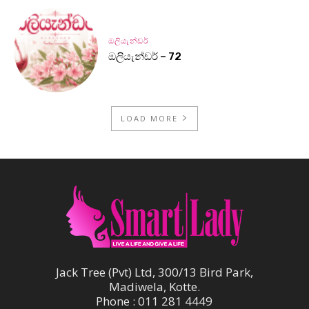
ඔලියැන්ඩර්
ඔලියැන්ඩර් – 72
LOAD MORE
Jack Tree (Pvt) Ltd, 300/13 Bird Park,
Madiwela, Kotte.
Phone : 011 281 4449