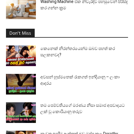
Washing Machine එක නිවැරදිව පහසුවෙන් පිරිසිදු
කර ගන්න ක්‍රම
Don't Miss
කෙනෙක් නිරන්තරයෙන්ම ඔබව පහත් කර
සලකනවද?
අවසන් හුස්මතෙක් රැකගත් ඉන්දියානු – ලංකා
ආදරය
තම පෙම්වතියගේ මරණය නිසා සමාජ අපවාදයට
ලක් වූ කොරියානු තරුව
නැවත ඉපදීම ඇත්තක් බව ඔප්පු කල Dorothy