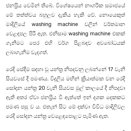
ජනප්‍රිය වෙමින් තිබේ. විශේෂයෙන් නාගරික සමාජයේ
මේ තත්ත්වය බහුලව දැකිය හැකි වේ. නොයෙකුත්
මාදිලියේ washing machine වලින් වර්තමාන
වෙළඳපල පිරී ඇත. එනිසාම washing machine එකක්
ගැනීමට පෙර එහි වර්ග පිළබඳව අවබෝධයක්
ලබාගැනීම වැදගත්.
රෙදි සේදීම සඳහා වූ යන්ත්‍ර නිපදවනු ලබන්නේ 17 වැනි
සියවසේ දී පමණය. විදුලිය මඟින් ක්‍රියාත්මක වන රෙදි
සෝදන යන්ත්‍ර 20 වැනි සියවස මුල් කාලයේ දී නිපදවා
ඇති අතර ඒවා ජනප්‍රිය වී ඇත්තේ ඉන් දශක දෙකකට
පමණ පසු ව ය. එතැන් සිට මේ දක්‌වා විවිධ මාදිලිවල
රෙදි සෝදන යන්ත්‍ර වෙළෙඳපොළට පැමිණ ඇත.