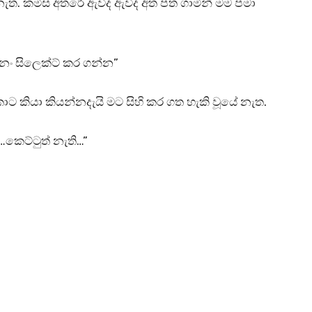
නැත. කමිස අතරේ ඇවිද ඇවිද අත පත ගාමින් මම පමා
්නං සිලෙක්ට් කර ගන්න”
ට කියා කියන්නදැයි මට සිහි කර ගත හැකි වූයේ නැත.
…කෙට්ටුත් නැති…”