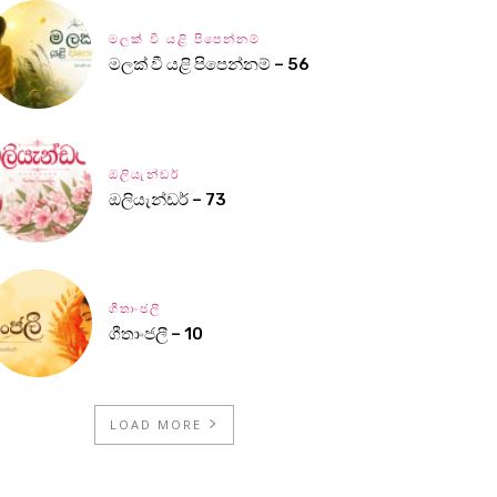
මලක් වී යළි පිපෙන්නම්
මලක් වී යළි පිපෙන්නම් – 56
ඔලියැන්ඩර්
ඔලියැන්ඩර් – 73
ගීතාංජලී
ගීතාංජලී – 10
LOAD MORE