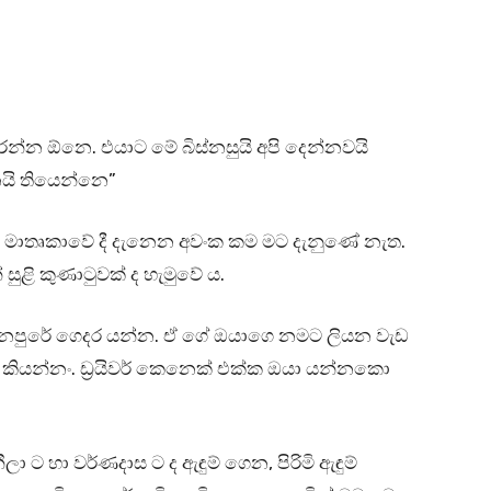
්න ඕනෙ. එයාට මේ බිස්නසුයි අපි දෙන්නවයි
යි තියෙන්නෙ”
ේ මාතෘකාවේ දී දැනෙන අවංක කම මට දැනුණේ නැත.
ළි කුණාටුවක් ද හැමුවේ ය.
ත්නපුරේ ගෙදර යන්න. ඒ ගේ ඔයාගෙ නමට ලියන වැඩ
කියන්නං. ඩ්‍රයිවර් කෙනෙක් එක්ක ඔයා යන්නකො
ලා ට හා වර්ණදාස ට ද ඇඳුම් ගෙන, පිරිමි ඇඳුම්