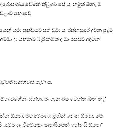
 ආරෝපණය වෙමින් තිබුණා සේ ය. නමුත් ඕනෑ ම
ු වෙලාව නොවේ.
ෙන් යථා තත්වයට පත් වූවා ය. රත්නපුරේ දුවන පුදුම
ම්මා දා යන්නට බැරි කමක් ද මා පස්සට අදිමින්
මවුවත් සිනහවක් පෑවා ය.
 යන්න ඕන වගේනං යන්න. මං ගැන බය වෙන්න ඕන නෑ”
 ගන්න ඕනෙ. මට අම්මගෙ ළඟින් ඉන්න ඕනෙ. මේ
අම්ම දැං විවේකෙං සැනසීමෙන් ඉන්නයි ඕනෙ”