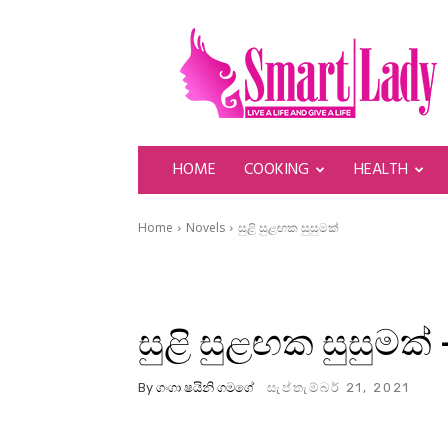
SmartLady
HOME
COOKING
HEALTH
Home
Novels
සුළි සුළඟක සුසුමක්
සුළි සුළඟක සුසුමක් 
By
ගංගා ෂයිනි ගමගේ
සැප්තැම්බර් 21, 2021