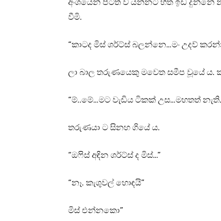
අංශයෙන් පිටත් ව යන්නට හිත ඉඩ දුන්නේ 
වීමි.
“කාටද මිස් ශර්ට්ස් බලන්නෙ…මං උදව් කරන
ලා බාල තරුණයෙකු මවෙත සමීප වූයේ ය. කා
“ම්..මේ…මට වැඩිය ටිකක් උස…මහතත් නැති
තරුණයා ට සිනහ ගියේ ය.
“ඔෆිස් අඳින ශර්ට්ස් ද මිස්…”
“නෑ. කැශුවල් හොඳයි”
මිස් එන්නකො”