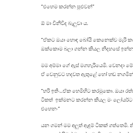
“එහෙම කරන්න පුළුවන්”
ඕ මා විනිවිද බැලුවා ය.
“ඒකට ඔයා හොඳ බෝයි කෙනෙක්ව මැරි කරන
ඔක්කොම බලා ගන්න කියල නිදහසේ ඉන්න
මම අම්මා ගේ ඇස් මගහැරියෙමි. වෙනදා ම
ඒ වෙනුවට හදවත ඇතුළේ හෝ හඬ නගමින් සු
“හරි ඉතිං…ඒක හෙමිහිට කරමුකො. ඔයා ර
ටිකත් ඉක්මනට කරන්න කියල මං ලෝයර්ට 
එහෙනං”
යන ගමන් මම අලුත් ඇඳුම් ටිකක් ගත්තෙමි. නී