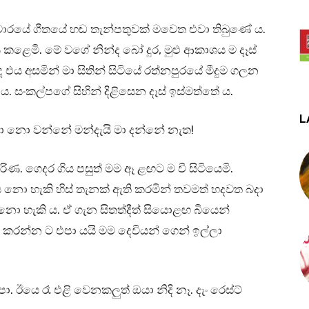
දුමාරයේ ගීතයේ හඬ තැන්පතුවක් මවෙත එවා තිබුණේ ය.
‍රවනය කළෙමි. මේ වගේ නින්ද බෝ දුර, මුළු ආකාශය ම දෑස්
හිඳ එය අසමින් මා සිතින් සිටියේ රත්නපුරයේ මීදුම ගලන
. සංකල්පගේ සිහින් දිළිසෙන දෑස් ඉස්මත්තේ ය.
L
පා නො වන්නේ මන්දැයි මා දන්නේ නැත!
ිණ. ගෙදර ගිය පසුත් මම ඈ ළඟට ම වී සිටියෙමි.
යවිය නො හැකි හිස් තැනක් ඇති කරමින් තවමත් හදවත බදා
 නො හැකි ය. ඒ ගැන සිතත්දීත් සියොළඟ බියෙන්
ිමි කරන්න ට එපා යයි මම දෙවියන් ගෙන් ඉල්ලා
 ඊයෙ රෑ එළි වෙනකලුත් ඔයා නිදි නෑ. දැං රෙස්ට්