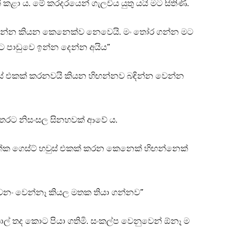
කළා ය. මේ කරදරයෙන් ගැලවිය යුතු යයි මට සිතිණි.
ය බඳින්න කියන කෙනෙක්ව නෙවෙයි. මං තෝර ගන්න මට
 පාඩුවෙ ඉන්න දෙන්න අයිය”
ුස් එකක් කරනවයි කියන හිඟන්නව බඳින්න වෙන්න
තොලතරට නිසංසල සිනහවක් ආවේ ය.
අක්ක ගෙස්ට් හවුස් එකක් කරන කෙනෙක් හිඟන්නෙක්
වනං වෙන්නෑ කියල මතක තියා ගන්නව”
ල් තද කොට පියා ගතිමි. සංකල්ප වෙනුවෙන් ඕනෑ ම