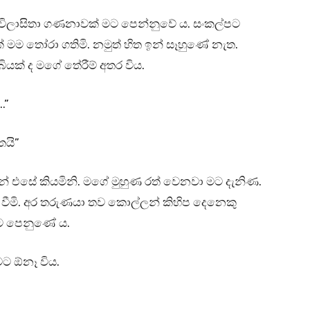
ස විලාසිතා ගණනාවක් මට පෙන්නුවේ ය. සංකල්පට
් මම තෝරා ගතිමි. නමුත් හිත ඉන් සෑහුණේ නැත.
බියක් ද මගේ තේරීම් අතර විය.
.”
තයි”
්නේ එසේ කියමිනි. මගේ මුහුණ රත් වෙනවා මට දැනිණ.
ත් වීමි. අර තරුණයා තව කොල්ලන් කිහිප දෙනෙකු
ට පෙනුණේ ය.
ට ඕනෑ විය.