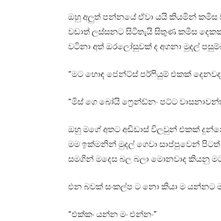
ඔහු අලුත් පන්නයේ ඒවා යයි කියමින් කමි
වඩාත් ලස්සනට සිටිතැයි සිතුණ කමිස දෙකක
වටිනා අත් ඔරලෝසුවක් ද අගනා මුදල් පසුම්
“මට හොඳ ජෙන්ට්ස් පර්ෆියුම් එකක් දෙනවද.
“මිස් ගෙ බෝයි ෆ්‍රෙන්ඩ්නං පට්ට වාසනාවන්
ඔහු මගේ අතට අඩිඩාස් විලවුන් එකක් දුන
මම ඉක්මනින් මුදල් ගෙවා සාප්පුවෙන් පිට
සමගින් මදෙස බල බලා මොනවාද කියනු ම
එන බවක් සංකල්ප ට නො කියා ම යන්නට ම
“එක්කං යන්න මං එන්නං”