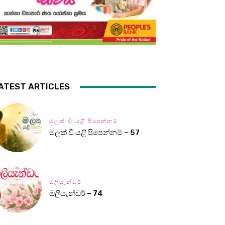
ATEST ARTICLES
මලක් වී යළි පිපෙන්නම්
මලක් වී යළි පිපෙන්නම් – 57
ඔලියැන්ඩර්
ඔලියැන්ඩර් – 74