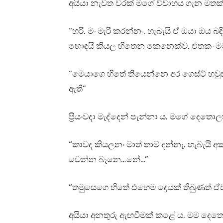
අයියා නැවත වරක් මගේ විවාහය ගැන මතක් 
“හරි. මං මැරි කරන්නං. හැබැයි ඒ ඔයා ඔ
හොඳයි කියල හිතෙන කෙනෙක්ව. එතකං මට
“මෙයාගෙ හිතේ තියෙන්නෙ අර ගෙස්ට් හව
ඇති”
ප්‍රියංවදා මැද්දෙන් පැන්නා ය. මගේ දෙ
“කාවද කියලනං මාත් තාම දන්නෑ. හැබැයි 
වෙන්න බෑනෙ…නේ…”
“තමුසෙගෙ හිතේ එහෙම දෙයක් තිබුණත් ඒ
අයියා අනතුරු ඇඟවීමක් කළේ ය. මම දෙතො