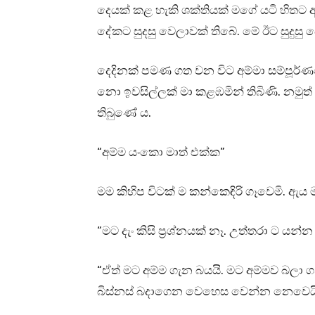
දෙයක් කළ හැකි ශක්තියක් මගේ යටි හිතට
දේකට සුදසු වෙලාවක් තිබේ. මේ ඊට සුදුස
දෙදිනක් පමණ ගත වන විට අම්මා සම්පූර්ණය
නො ඉවසිල්ලක් මා කළඹමින් තිබිණි. නමුත් අ
තිබුණේ ය.
“අම්ම යංකො මාත් එක්ක”
මම කිහිප විටක් ම කන්කෙඳිරි ගෑවෙමි. ඇය 
“මට දැං කිසි ප්‍රශ්නයක් නෑ. උත්තරා ට
“ඒත් මට අම්ම ගැන බයයි. මට අම්මව බලා
බිස්නස් බදාගෙන වෙහෙස වෙන්න නෙවෙයි…