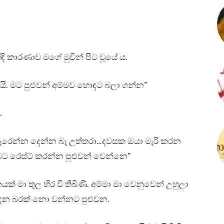
ඳි කාරණාව මගේ මුවින් පිට වූයේ ය.
ි. මට පුළුවන් අම්මව හොඳට බලා ගන්න”
.
අතෑරෙන්න දෙන්න බෑ උත්තරා…දවසක ඔයා මැරි කරන
ට රෙස්ට් කරන්න පුළුවන් වෙන්නෙ”
් මා තුල හිර වී තිබිණි. අම්මා මා වෙනුවෙන් උහුලා
ෙන බරක් නො වන්නට පුළුවන.