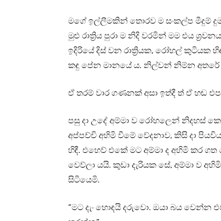
මගේ ඉල්ලීමකින් තොරව ම සංකල්ප මීදුම් 
මුළු රාත්‍රිය පුරා ම නිදි වරමින් මම එය ශ්
ඉදිරියේ දිස් වන රාත්‍රියක, රෝහල් කුටියක 
කඳු පේන මානයේ ය. නිල්වන් නිම්න අතරේ ය
ඒ තරම් වාර ගණනක් අසා ඉත්දී ත් ඒ හඬ එ
පසු දා උදේ අම්මා ව රෝහලෙන් නිදහස් කෙර
අප්පච්චි අහිමි වීමේ වේදනාව, කිසි දා පි
හිඳී. එහෙව් එකේ මට අම්මා ද අහිමි කර ගත
වෙව්ලා යයි. කුඩා දැරියක සේ, අම්මා ව අහ
සිටියෙමි.
“මට දැං හොඳයි දරුවො. ඔයා බය වෙන්න එපා.