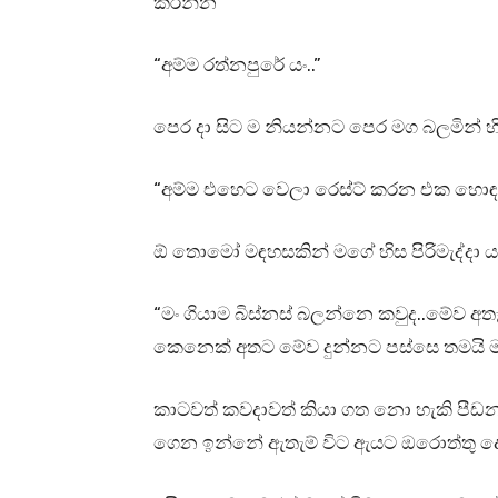
කරන්න”
“අම්ම රත්නපුරේ යං..”
පෙර දා සිට ම නියන්නට පෙර මග බලමින් හි
“අම්ම එහෙට වෙලා රෙස්ට් කරන එක හොඳය
ඕ තොමෝ මඳහසකින් මගේ හිස පිරිමැද්දා ය
“මං ගියාම බිස්නස් බලන්නෙ කවුද..මේව 
කෙනෙක් අතට මේව දුන්නට පස්සෙ තමයි ම
කාටවත් කවදාවත් කියා ගත නො හැකි පීඩනයක
ගෙන ඉන්නේ ඇතැම් විට ඇයට ඔරොත්තු ද