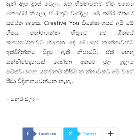
දැන් ඇය දුරස් වෙලා. ඔහු හිතනවනම් ඒක එහෙම
නෙවෙයි කියලා, ඒ ඔහුට වැරදිලා. මේ තමයි ගීතයේ
සමස්ත අදහස. Creative You විශේෂාංගයට අපි මේ
ගීතය තෝරාගන්න හිතුවේ මේ ගීතයේ
කතානායිකාවට හිතෙන දේ බොහෝ කාන්තාවන්ට
අත්විඳින්නට සිදුව ඇති නිසාමයි. ඒත් හොඳ
සන්නිවේදනයක් දෙන්නා අතරෙ මුල ඉඳලම
පවත්වාගෙන යනවනම් කිසිම කාන්තාවකට මේ වගේ
පීඩා විඳින්නවෙන්නෙ නැහැ.
– නෙරංජලා –
Facebook
Twitter