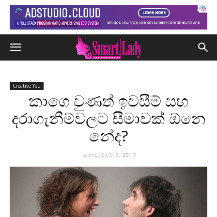
Creative You
කාගෙ වුණත් ඉවසීම් සහ
දරාගැනීම්වලට සීමාවක් ඕනෙ
නේද?
නොවැම්බර් 6, 2017