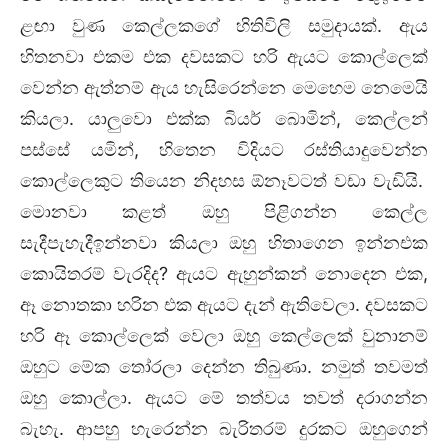
ළඟා වුණ කෙල්ලකගේ හිතිවිලි සමුදායක්. ඇය
හිතනවා එකම එක දවසකට හරි ඇයට කොල්ලෙක්
වෙන්න ඇත්නම් ඇය හැසිරෙන්නෙ මෙහෙම නෙමෙයි
කියලා. යාලුවො එක්ක බියර් බොමින්, කෙල්ලන්
පස්සේ යමින්, හිතෙන විදියට රස්තියාදුවෙන්න
කොල්ලෙකුට තියෙන නිදහස ඕනෑවටත් වඩා වැඩියි.
මොනවා කළත් ඔහු පිළිගන්න කෙල්ල
සැදීපැහැදීඉන්නවා කියලා ඔහු හිතාගෙන ඉන්නඑක
කොයිතරම් වැරදිද? ඇයට ඇහුන්කන් නොදෙන එක,
ඈ නොතකා හරින එක ඇයට දැන් ඇතිවෙලා. දවසකට
හරි ඈ කොල්ලෙක් වෙලා ඔහු කෙල්ලෙක් වුනානම්
ඔහුට මේක තෝරලා දෙන්න තිබුණා. නමුත් තවමත්
ඔහු කොල්ලා. ඇයට මේ තත්වය තවත් දරාගන්න
බැහැ. ආපහු හැරෙන්න බැරිතරම් දුරකට ඔහුගෙන්