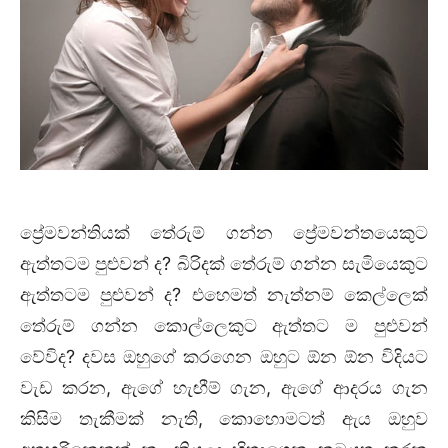
ප්‍රේමවන්තියක් තේරුම් ගන්න ප්‍රේමවන්තයෙකුට
ඇත්තටම පුළුවන් ද? බිරිදක් තේරුම් ගන්න සැමියෙකුට
ඇත්තටම පුළුවන් ද? එහෙමත් නැත්නම් කෙල්ලෙක්
තේරුම් ගන්න කොල්ලෙකුට ඇත්තට ම පුළුවන්
වේවිද? දවස ඔහුගේ කරගෙන ඔහුට ඕන ඕන විදියට
වැඩ කරන, ඇගේ හැඟීම් ගැන, ඇගේ ආදරය ගැන
කිසිම තැකීමක් නැති, කොහොමටත් ඇය ඔහුව