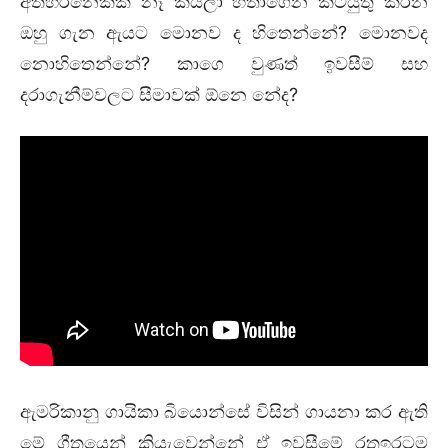
අතහරිනෙකක් නෑ කියලා හිතාගෙන කටයුතු කරන
ඔහු ගැන ඇයට මොනව ද හිතෙන්නේ? මොනවද
නොහිතෙන්නේ? කාගෙ වුණත් ඉවසීම් සහ
දරාගැනීම්වලට සීමාවක් ඕනෙ නේද?
ඇමරිකානු ගායිකා බියොන්සේ විසින් ගායනා කර ඇති
මේ ගීතයෙන් කියැවෙන්නේ ඒ ඉවසීමේ රතුඉරටම