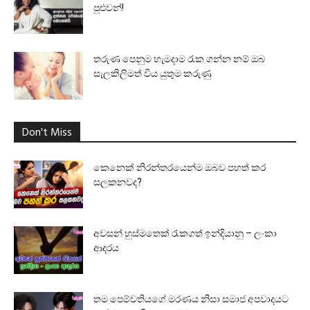
පුළුවන්!
තරුණ පෙනුම හැමදාම රැක ගන්න නම් ඔබ
සැලකිලිමත් විය යුතුම කරුණු
Don't Miss
කෙනෙක් නිරන්තරයෙන්ම ඔබව පහත් කර
සලකනවද?
අවසන් හුස්මතෙක් රැකගත් ඉන්දියානු – ලංකා
ආදරය
තම පෙම්වතියගේ මරණය නිසා සමාජ අපවාදයට