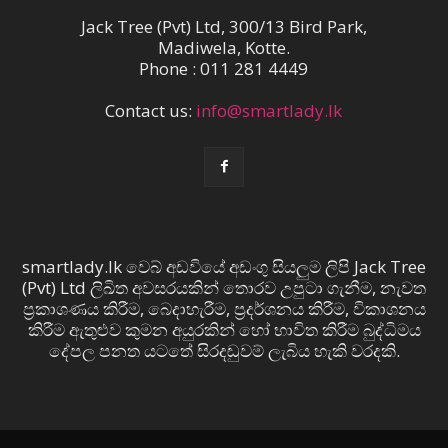
Jack Tree (Pvt) Ltd, 300/13 Bird Park,
Madiwela, Kotte.
Phone : 011 281 4449
Contact us:
info@smartlady.lk
smartlady.lk වෙබ් අඩවියේ අඩංගු සියලුම ලිපි Jack Tree
(Pvt) Ltd ලිඛිත අවසරයකින් තොරව උපුටා ගැනීම, නැවත
ප්‍රකාශණය කිරීම, බෙදාහැරීම, ප්‍රදර්ශනය කිරීම, විකාශනය
කිරීම ඇතුළුව කුමන අයුරකින් හෝ භාවිත කිරීම බුද්ධිමය
දේපල පනත යටතේ සිරදඬුවම් ලැබිය හැකි වරදකි.