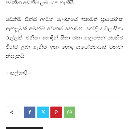
පවතින ඩෙනිම් ලබා ගත හැකියි.
ඩෙනිම් ජීන්ස් අදටත් ලෝකයේ ඉතාමත් ප‍්‍රායෝගික
ඇඟලූමක් මෙන්ම වෙනස් නොවන ගෝලීය විලාසිතා
රැල්ලක්. එනිසා හොඳින් සිතා මතා ගැලපෙන ඩෙනිම්
ජීන්ස් ලබා ගැනීම ඉතා හොඳ ආයෝජනයක් වනවා
නිසැකයි.
– කල්හාරී –