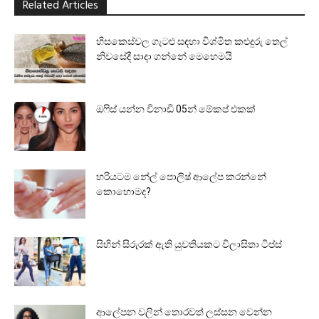
Related Articles
හිසකෙස්වල ගැටළු සඳහා විශ්මිත කළුදුරු තෙල්
නිවසේදී සාදා ගන්නේ මෙහෙමයි
ඔෆිස් යන්න විනාඩි 05න් මේකප් එකක්
හරියටම නේල් පොලිෂ් ආලේප කරන්නේ
කොහොමද?
සිහින් සිරුරක් ඇති යුවතියකට විලාසිතා ටිප්ස්
ආලේපන වලින් තොරවත් ලස්සන වෙන්න