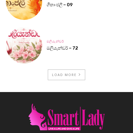
ගීතාංජලී – 09
ඔලියැන්ඩර්
ඔලියැන්ඩර් – 72
LOAD MORE