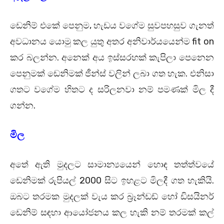
ඩෙනිම් එකේ පෙනුම, හැඩය වගේම සුවපහසුව ගැනත්
අවධානය යොමු කල යුතු අතර අනිවාර්යයෙන්ම fit on
කර බලන්න. අනෙක් අය ඉස්සරහක් කැපිලා පෙනෙන
පෙනුමක් ඩෙනිමක් ජීන්ස් වලින් ලබා ගත හැක. එනිසා
ගතට වගේම හිතට ද සරිලනවා නම් පමණක් මිල දී
ගන්න.
මිල
අතේ ඇති මුදලට සාමාන්‍යයෙන් හොඳ තත්ත්වයේ
ඩෙනිමක් රුපියල් 2000 සිට ඉහළට මිලදී ගත හැකියි.
ඔබට තරමක මුදලක් වැය කර බ්‍රෑන්ඩඩ් හෝ ඩිසයිනර්
ඩෙනිම් සඳහා ආයෝජනය කල හැකි නම් තරමක් කල්