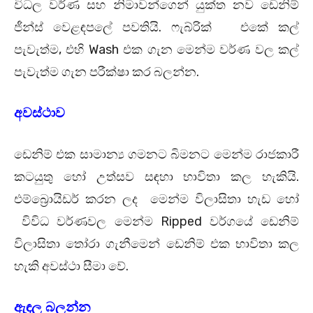
විධල වර්ණ සහ නිමාවන්ගෙන් යුක්ත නව ඩෙනිම්
ජීන්ස් වෙළඳපලේ පවතියි. ෆැබ්රික් එකේ කල්
පැවැත්ම, එහි Wash එක ගැන මෙන්ම වර්ණ වල කල්
පැවැත්ම ගැන පරීක්ෂා කර බලන්න.
අවස්ථාව
ඩෙනිම් එක සාමාන්‍ය ගමනට බිමනට මෙන්ම රාජකාරී
කටයුතු හෝ උත්සව සඳහා භාවිතා කල හැකියි.
එම්බ්‍රොයිඩර් කරන ලද මෙන්ම විලාසිතා හැඩ හෝ
විවිධ වර්ණවල මෙන්ම Ripped වර්ගයේ ඩෙනිම්
විලාසිතා තෝරා ගැනීමෙන් ඩෙනිම් එක භාවිතා කල
හැකි අවස්ථා සීමා වේ.
ඇඳල බලන්න