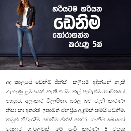
අද කාලයේ ඩෙනිම් ජීන්ස් කලිසම් අඳින්නේ නැති
ගැහැණු ළමයෙක් නැති තරම්. කල් පැවැත්ම, භාවිතයේ
පහසුව, අලංකාර විලාසිතා, සරල බව වැනි කාරණා
නිසා කා අතරත් ඉතාමත් ජනප්‍රිය ඇඳුමක් තමයි ඩෙනිම.
නමුත් නිවැරදිම ඩෙනිම් ජීන්ස් තෝරා ගැනීම බොහෝ
දෙනාට ගැටලුවක්. මේ පුංචි කාරණා 5 මතක