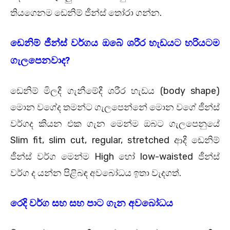
තියගෙනම ඩෙනිම් ජීන්ස් තෝරා ගන්න.
ඩෙනිම් ජීන්ස් වර්ගය ඔබේ ශරීර හැඩයට හරියටම
ගැලපෙනවාද?
ඩෙනිම් මිලදී ගැනීමේදී ශරීර හැඩය (body shape)
මොන වගේද තමන්ට ගැලපෙන්නේ මොන වගේ ජීන්ස්
වර්ගද කියන එක ගැන මෙන්ම ඔබට ගැලපෙනුයේ
Slim fit, slim cut, regular, stretched ආදී ඩෙනිම්
ජීන්ස් වර්ග මෙන්ම High හෝ low-waisted ජීන්ස්
වර්ග ද යන්න පිළිබඳ අවබෝධය ඉතා වැදගත්.
රෙදි වර්ග සහ සහ පාට ගැන අවබෝධය