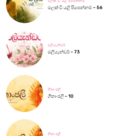
මලක් වී යළි පිපෙන්නම්
මලක් වී යළි පිපෙන්නම් – 56
ඔලියැන්ඩර්
ඔලියැන්ඩර් – 73
ගීතාංජලී
ගීතාංජලී – 10
ගීතාංජලී