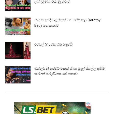
ලක් වූ කොරියානු තරුව
නැවත ඉපදීම ඇත්තක් බව ඔප්පු කල Dorothy
Eady ගෙ කතාව
රටවල් 51, එක රතු ඇඳුමයි!
ඔන්ලයින් පේමට් එකක් නිසා මුදල් සියල්ල අහිමි
කරගත් තරුණියකගේ කතාව