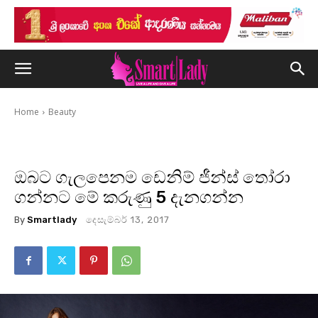
Home
Beauty
ඔබට ගැලපෙනම ඩෙනිම් ජීන්ස් තෝරා
ගන්නට මේ කරුණු 5 දැනගන්න
By
Smartlady
දෙසැම්බර් 13, 2017