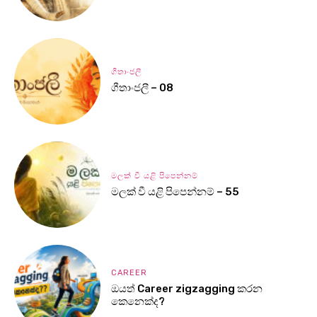
ගීතාංජලී
ගීතාංජලී – 08
මලක් වී යළි පිපෙන්නම්
මලක් වී යළි පිපෙන්නම් – 55
CAREER
ඔයත් Career zigzagging කරන
කෙනෙක්ද?