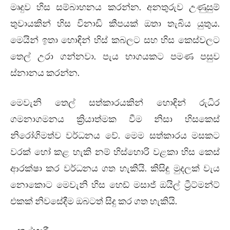
මෘදුව හිස සම්බාහනය කරන්න. අනතුරුව උණුසුම්
තුවායකින් හිස විනාඩි කීපයක් ඔතා තැබිය යුතුය.
මෙයින් ඉතා හොඳින් හිස් කබලට සහ හිස කෙස්වලට
තෙල් උරා ගන්නවා. පැය භාගයකට පමණ පසුව
ස්නානය කරන්න.
මෙවැනි තෙල් සත්කාරයකින් හොඳින් රුධිර
ගමනාගමනය ක්‍රියාත්මක වීම නිසා හිසකෙස්
නිරෝගිමත්ව වර්ධනය වේ. මෙම සත්කාරය මසකට
වරක් හෝ කළ හැකි නම් හිස්හොරි වළකා හිස කෙස්
ආරක්ෂා කර වර්ධනය ගත හැකියි. කිසිඳු මුදලක් වැය
නොකොට මෙවැනි හිස හෙඩ් මසාජ් ඔයිල් ට්‍රීට්මන්ට්
එකක් නිවසේදීම ඔබටත් සිදු කර ගත හැකියි.