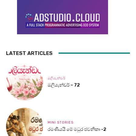
LATEST ARTICLES
ඔලියැන්ඩර්
ඔලියැන්ඩර් – 72
MINI STORIES
රමණීයයි මේ මධුර ජවනිකා -2