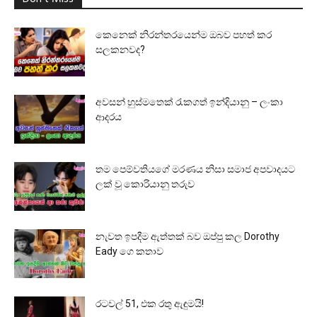
කෙනෙක් නිරන්තරයෙන්ම ඔබව පහත් කර
සලකනවද?
අවසන් හුස්මතෙක් රැකගත් ඉන්දියානු – ලංකා
ආදරය
තම පෙම්වතියගේ මරණය නිසා සමාජ අපවාදයට
ලක් වූ කොරියානු තරුව
නැවත ඉපදීම ඇත්තක් බව ඔප්පු කල Dorothy
Eady ගෙ කතාව
රටවල් 51, එක රතු ඇඳුමයි!