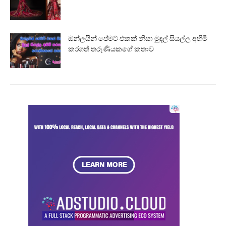
ඔන්ලයින් පේමට් එකක් නිසා මුදල් සියල්ල අහිමි
කරගත් තරුණියකගේ කතාව