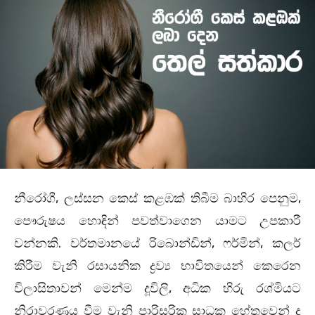
නීරෝගී, ලස්සන කෙස් කළඹක් තිබීම බාහිර පෙනුම,
පෞරුෂය හොඳින් පවත්වාගෙන යාමට උපකාරී
වන්නකි. වර්තමානයේ රිබොන්ඩින්, ෆර්මින්, කලර්
කිරීම වැනි රසායනික ද්‍රව්‍ය භාවිතයෙන් කෙරෙන
විලාසිතාවන් මෙන්ම දූවිලි, අධික හිරු රශ්මියට
නිරාවරණය වීම වැනි පාරිසරික සාධක හේතුවෙන් ද