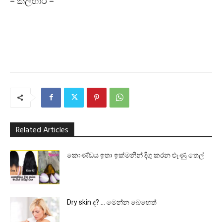
– කල්හාරී –
Related Articles
කොණ්ඩය ඉතා ඉක්මනින් දිගු කරන ළූණු තෙල්
Dry skin ද? … මෙන්න බෙහෙත්