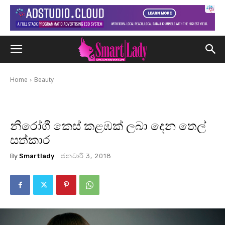
Home
Beauty
නිරෝගී කෙස් කළඹක් ලබා දෙන තෙල්
සත්කාර
By
Smartlady
ජනවාරි 3, 2018