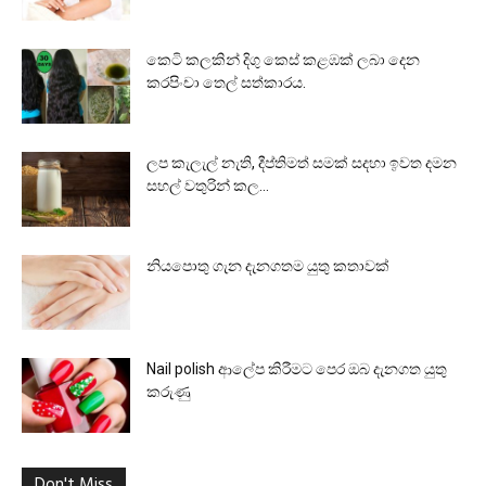
කෙටි කලකින් දිගු කෙස් කළඹක් ලබා දෙන
කරපිංචා තෙල් සත්කාරය.
ලප කැලැල් නැති, දීප්තිමත් සමක් සදහා ඉවත දමන
සහල් වතුරින් කල...
නියපොතු ගැන දැනගතම යුතු කතාවක්
Nail polish ආලේප කිරීමට පෙර ඔබ දැනගත යුතු
කරුණු
Don't Miss