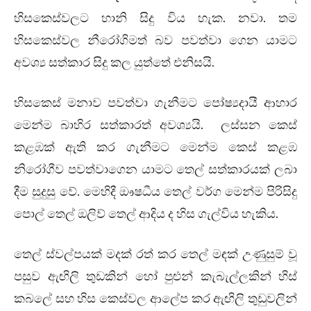
හිසකෙස්වලට හානි සිදු විය හැක. නවා. තම
හිසකෙස්වල නීරෝගිමත් බව පවත්වා ගෙන යාමට
අවශ්‍ය සත්කාර සිදු කල යුත්තේ එනිසයි.
හිසකෙස් මනාව පවත්වා ගැනීමට පෝෂ්‍යදායී ආහාර
මෙන්ම බාහිර සත්කාරත් අවශ්‍යයි. ලස්සන කෙස්
කළඹක් ඇති කර ගැනීමට මෙන්ම කෙස් කළඹ
නිරෝගීව පවත්වාගෙන යාමට තෙල් සත්කාරයක් ලබා
දීම සුදුසු වේ. මෙහිදී ඖෂධීය තෙල් වර්ග මෙන්ම පිරිසිදු
පොල් තෙල් ඔලිව් තෙල් ආදිය ද හිස ගැල්විය හැකිය.
තෙල් ස්වල්පයක් මදක් රත් කර තෙල් මඳක් උණුසුම් වූ
පසුව ඇඟිලි තුඩකින් හෝ පුළුන් කැබැල්ලකින් හිස්
කබලේ සහ හිස කෙස්වල ආලේප කර ඇඟිලි තුඩුවලින්