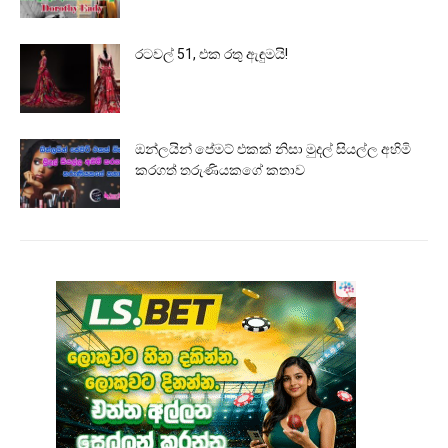
රටවල් 51, එක රතු ඇඳුමයි!
ඔන්ලයින් පේමට් එකක් නිසා මුදල් සියල්ල අහිමි
කරගත් තරුණියකගේ කතාව