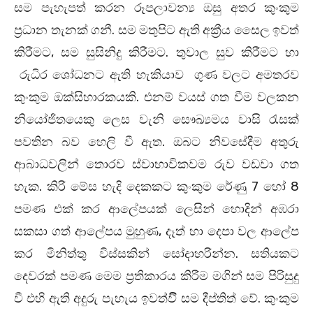
සම පැහැපත් කරන රූපලාවන්‍ය ඔසු අතර කුංකුම
ප්‍රධාන තැනක්‌ ගනී. සම මතුපිට ඇති අක්‍රීය සෛල ඉවත්
කිරීමට, සම සුසිනිදු කිරීමට. තුවාල සුව කිරීමට හා
රුධිර ශෝධනට ඇති හැකියාව ගුණ වලට අමතරව
කුංකුම ඔක්සිහාරකයකි. එනම් වයස් ගත වීම වලකන
නියෝජිතයෙකු ලෙස වැනි සෞඛ්‍යමය වාසි ‍රැසක්
පවතින බව හෙලි වී ඇත. ඔබට නිවසේදීම අතුරු
ආබාධවලින් තොරව ස්වාභාවිකවම රුව වඩවා ගත
හැක. කිරි මේස හැදි දෙකකට කුංකුම රේණු 7 හෝ 8
පමණ එක් කර ආලේපයක් ලෙසින් හොදින් අඹරා
සකසා ගත් ආලේපය මුහුණ, දෑත් හා දෙපා වල ආලේප
කර මිනිත්තු විස්සකින් සෝදාහරින්න. සතියකට
දෙවරක් පමණ මෙම ප්‍රතිකාරය කිරීම මගින් සම පිරිසුදු
වී එහි ඇති අදුරු පැහැය ඉවත්වීී සම දීප්තිත් වේ. කුංකුම