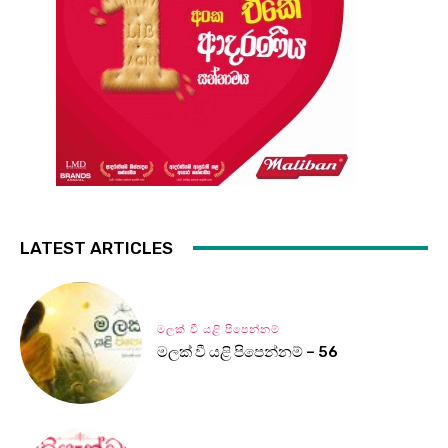
LATEST ARTICLES
මලක් වී යළි පිපෙන්නම්
මලක් වී යළි පිපෙන්නම් – 56