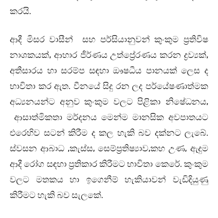
කරයි.
ආදී මිසර වාසීන් සහ පර්සියානුවන් කුංකුම ප්‍රතිවිෂ
නාශකයක්, ආහාර ජීර්ණය උත්ප්‍රේරණය කරන ද්‍රව්‍යක්,
අතීසාරය හා සරම්ප සඳහා ඖෂධීය පානයක් ලෙස ද
භාවිතා කර ඇත. වීනයේ සිදු රන ලද පර්යේෂණාත්මක
අධ්‍යනයන්ට අනුව කුංකුම වලට පිළිකා නිෂේධනය,
ආසාත්මිකතා මර්දනය මෙන්ම මානසික අවපාතයට
එරෙහිව සටන් කිරීම ද කල හැකි බව දක්නට ලැබේ.
ස්වසන ආබාධ ,කැස්ස, සෙම්ප්‍රතිෂ්‍යාව,කහ උණ, ඇදුම
ආදී රෝග සඳහා ප්‍රතිකාර කිරීමට භාවිතා කෙරේ. කුංකුම
වලට මතකය හා ඉගෙනීම් හැකියාවන් වැඩිදියුණු
කිරීමට හැකි බව සැලකේ.