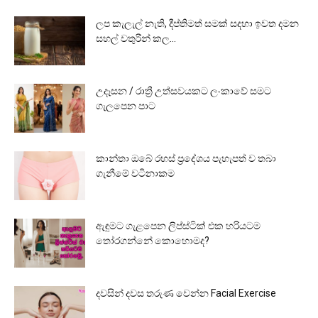
ලප කැලැල් නැති, දීප්තිමත් සමක් සදහා ඉවත දමන
සහල් වතුරින් කල...
උදෑසන / රාත්‍රී උත්සවයකට ලංකාවේ සමට
ගැලපෙන පාට
කාන්තා ඔබේ රහස් ප්‍රදේශය පැහැපත් ව තබා
ගැනීමේ වටිනාකම
ඇඳුමට ගැළපෙන ලිප්ස්ටික් එක හරියටම
තෝරගන්නේ කොහොමද?
දවසින් දවස තරුණ වෙන්න Facial Exercise