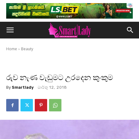
Home
Beauty
රුව නැණ වැඩුමට උරදෙන කුංකුම
By
Smartlady
මාර්තු 12, 2018