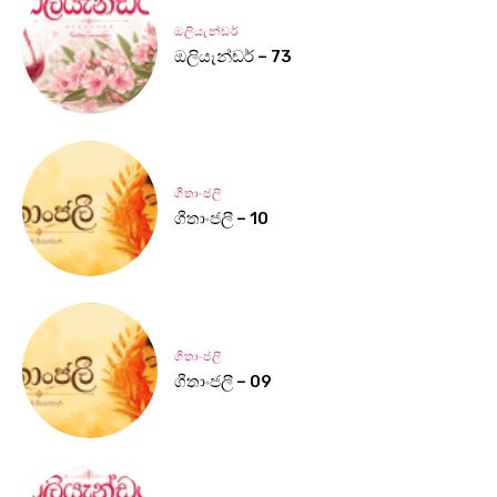
ඔලියැන්ඩර්
ඔලියැන්ඩර් – 73
ගීතාංජලී
ගීතාංජලී – 10
ගීතාංජලී
ගීතාංජලී – 09