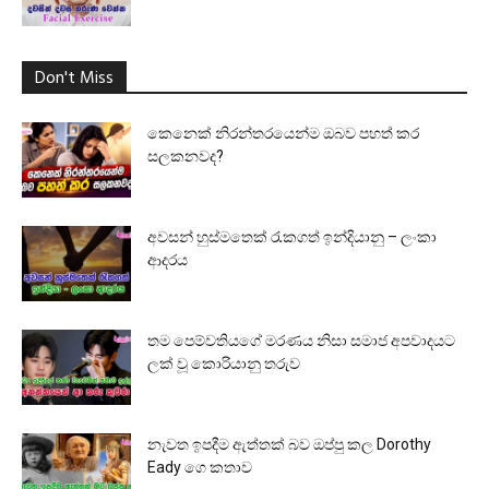
Don't Miss
කෙනෙක් නිරන්තරයෙන්ම ඔබව පහත් කර
සලකනවද?
අවසන් හුස්මතෙක් රැකගත් ඉන්දියානු – ලංකා
ආදරය
තම පෙම්වතියගේ මරණය නිසා සමාජ අපවාදයට
ලක් වූ කොරියානු තරුව
නැවත ඉපදීම ඇත්තක් බව ඔප්පු කල Dorothy
Eady ගෙ කතාව