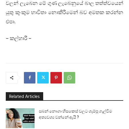
වලන් ලැබෙන මේ ගුණ ලැබෙනුයේ බාල තත්ත්වයෙන්
යුතු කුංකුම භාවිතා නොකිරීමෙන් බව අමතක කරන්න
එපා.
– කල්හාරී –
Related Articles
සබන් නොගා හිසකෙස් වලට ශැම්පු ගැල්වීම
අත්‍යවශ්‍ය වන්නේ ඇයි ?