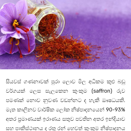
සියවස් ගණනාවක් පුරා ලොව මිල අධිකම කුළු බඩු
වර්ගයක් ලෙස සැලකෙන කුංකුම (saffron) රුව
පමණක් නොව නුවණ වඩන්නට ද හැකි ඖෂධයකි.
මෑත කාලිනව වාර්ෂික ලෝක නිෂ්පාදනයෙන් 90-93%
අතර ප්‍රමාණයක් ඉරාණය සතුව පවතින අතර ඉන්දියාව
සහ පාකිස්ථානය ද රතු රන් හෙවත් කුංකුම නිෂ්පාදනය