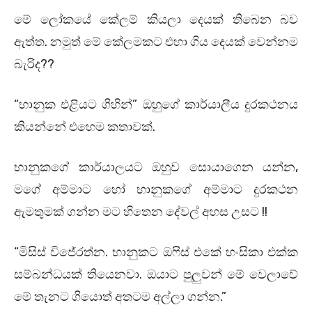
මේ ලෝකයේ කේලම් කියලා දෙයක් තිබෙන බව
ඇත්ත. නමුත් මේ කේලමකට එහා ගිය දෙයක් වෙන්නම
බැරිද??
“භානුක එළියට ගිහින්” ඔහුගේ කාර්යාලීය දුරකථනය
කියන්නේ එහෙම කතාවක්.
භානුකගේ කාර්යාලයට ඔහුව සොයාගෙන යන්න,
මගේ අම්මාට හෝ භානුකගේ අම්මාට දුරකථන
ඇමතුමක් ගන්න මට හිතෙන දේවල් අහස උසට !!
“මිසිස් විජේරත්න. භානුකට ඔෆිස් එකේ හංසිකා එක්ක
සම්බන්ධයක් තියෙනවා. ඔයාට පුලුවන් මේ වෙලාවේ
මේ තැනට ගියොත් අතටම අල්ලා ගන්න.”