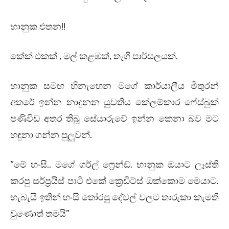
භානුක එතන!!
කේක් එකක් , මල් කළඹක්, තෑගි පාර්සලයක්.
භානුක සමඟ හිනැහෙන මගේ කාර්යාලීය මිතුරන්
අතරේ ඉන්න නාඳුනන යුවතිය කේලම්කාර ෆේස්බුක්
පණිවිඩ අතර තිබූ සේයාරුවේ ඉන්න කෙනා බව මට
හඳුනා ගන්න පුලුවන්.
“මේ හංසි.. මගේ ගර්ල් ෆ්‍රෙන්ඩ්. භානුක ඔයාට ලෑස්ති
කරපු සර්ප්‍රයිස් පාටි එකේ ක්‍රෙඩිට්ස් ඔක්කොම මෙයාට.
හැබැයි ඉතින් හංසි තෝරපු දේවල් වලට තාරුකා කැමති
වුණොත් තමයි”