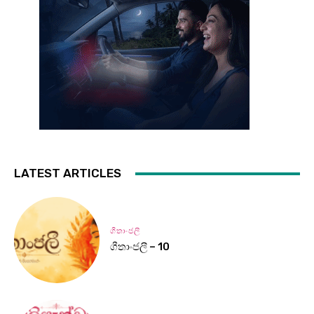
LATEST ARTICLES
ගීතාංජලී
ගීතාංජලී – 10