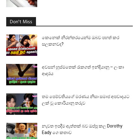
Don't Miss
කෙනෙක් නිරන්තරයෙන්ම ඔබව පහත් කර
සලකනවද?
අවසන් හුස්මතෙක් රැකගත් ඉන්දියානු – ලංකා
ආදරය
තම පෙම්වතියගේ මරණය නිසා සමාජ අපවාදයට
ලක් වූ කොරියානු තරුව
නැවත ඉපදීම ඇත්තක් බව ඔප්පු කල Dorothy
Eady ගෙ කතාව