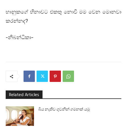
භානුකගේ හිනාවට එකතු නොවී මම වෙන මොනවා
කරන්නද?
-නිබන්ධිකා-
Related Articles
බිය නැතිව ගුවනින් ගමනක් යමු