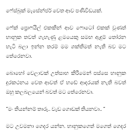
ෆේස්බුක් මැසේන්ජර් වෙත ආව පණිවිඩයක්.
ෆේක් ප්‍රොෆයිල් එකකින් ආව ෆොටෝ එකක් වුණත්
භානුක තවත් ගැහැණු ළමයෙකු සමඟ ඇඳුම් තෝරන
හැටි බලා ඉන්න තරම් මම ශක්තිමත් නැති බව මට
තේරෙනවා.
බොහෝ වෙලාවක් උත්සාහ කිරීමෙන් පස්සෙ භානුක
දුරකථනය වෙත ආවත් ඒ හඬේ ආදරයක් නැති බවත්
ඔහු කලබලයෙන් බවත් මට තේරෙනවා.
“මං තියන්නම් තාරූ.. වැඩ ගොඩක් තියනවා.. “
මට උවමනා ගෙදර යන්න. භානුකගෙත් මගෙත් ගෙදර