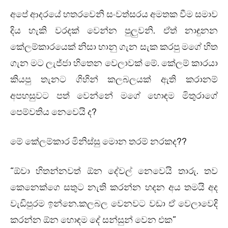
අපේ ආදරයේ හතරවෙනි සංවත්සරය අමතක වීම සමාව
දිය හැකි වරදක් වෙන්න පුලුවනි. ඒත් නාඳුනන
කේලම්කාරයෙක් නිසා භානු ගැන සැක කරපු මගේ හිත
ගැන මට ලැජ්ජා හිතෙන වෙලාවක් මේ. කේලම් කාරයා
කියපු තැනට ගිහින් කලබලයක් ඇති කරානම්
අපහසුවට පත් වෙන්නේ මගේ හොඳම මිතුරාගේ
පෙම්වතිය නෙවෙයි ද?
මේ කේලම්කාර මිනිස්සු මොන තරම් නරකද??
“ඕවා හිතන්නවත් ඕන දේවල් නෙවෙයි තාරු. තව
කෙනෙක්ගෙ සතුට නැති කරන්න හදන අය තමයි අද
වැඩිපුරම ඉන්නෙ.කලබල වෙනවට වඩා ඒ වෙලාවෙදි
කරන්න ඕන හොඳම දේ සන්සුන් වෙන එක”