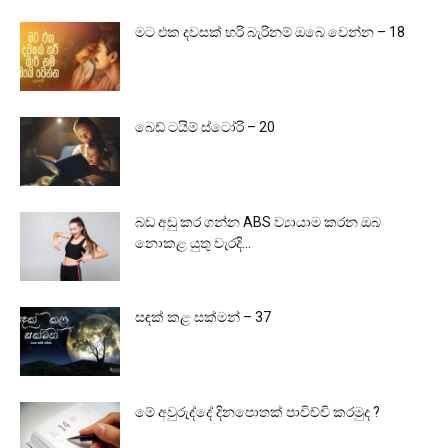
මට එක දවසක් හරි බැරිනම් ඔබෙ වෙන්න – 18
බෙඩ් ටයිම් ස්ටෝරි – 20
බඩ අඩු කර ගන්න ABS ව්‍යායාම කරන ඔබ
නොකළ යුතු වැරදි...
සඳක් කළ සක්මන් – 37
මේ අවුරුද්දේ දිනපොතක් පාවිච්චි කරමුද ?