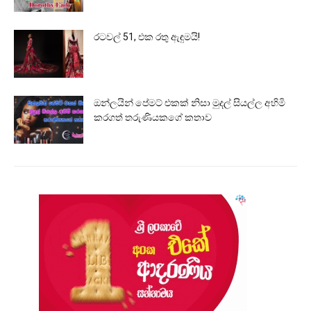
රටවල් 51, එක රතු ඇඳුමයි!
ඔන්ලයින් පේමට් එකක් නිසා මුදල් සියල්ල අහිමි
කරගත් තරුණියකගේ කතාව