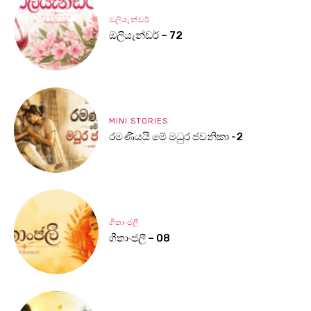
ඔලියැන්ඩර්
ඔලියැන්ඩර් – 72
MINI STORIES
රමණීයයි මේ මධුර ජවනිකා -2
ගීතාංජලී
ගීතාංජලී – 08