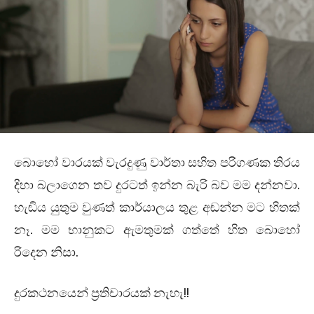
බොහෝ වාරයක් වැරදුණු වාර්තා සහිත පරිගණක තිරය
දිහා බලාගෙන තව දුරටත් ඉන්න බැරි බව මම දන්නවා.
හැඬිය යුතුම වුණත් කාර්යාලය තුළ අඬන්න මට හිතක්
නෑ. මම භානුකට ඇමතුමක් ගත්තේ හිත බොහෝ
රිදෙන නිසා.
දුරකථනයෙන් ප්‍රතිචාරයක් නැහැ!!