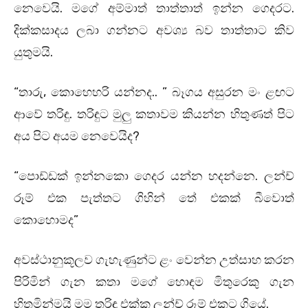
නෙවෙයි. මගේ අම්මාත් තාත්තාත් ඉන්න ගෙදරට.
දික්කසාදය ලබා ගන්නට අවශ්‍ය බව තාත්තාට කිව
යුතුමයි.
“තාරු, කොහෙහරි යන්නද.. ” බෑගය අසුරන මං ළඟට
ආවේ තරිඳු. තරිඳුට මුලු කතාවම කියන්න හිතුණත් පිට
අය පිට අයම නෙවෙයිද?
“පොඩ්ඩක් ඉන්නකො ගෙදර යන්න හදන්නෙ. ලන්ච්
රූම් එක පැත්තට ගිහින් තේ එකක් බීවොත්
කොහොමද”
අවස්ථානුකූලව ගැහැණුන්ට ළං වෙන්න උත්සාහ කරන
පිරිමින් ගැන කතා මගේ හොඳම මිතුරෙකු ගැන
හිතමින්මයි මම තරිඳු එක්ක ලන්ච් රූම් එකට ගියේ.