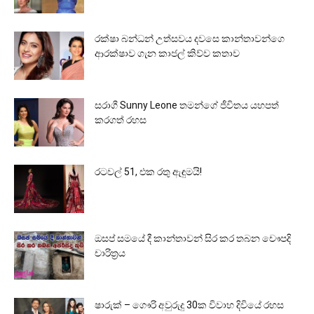
රක්ෂා බන්ධන් උත්සවය දවසෙ කාන්තාවන්ගෙ
ආරක්ෂාව ගැන කාජල් කිව්ව කතාව
සරාගී Sunny Leone තමන්ගේ ජීවිතය යහපත්
කරගත් රහස
රටවල් 51, එක රතු ඇඳුමයි!
ඔසප් සමයේ දී කාන්තාවන් සිර කර තබන චෞපදි
චාරිත්‍රය
ෂාරුක් – ගෞරි අවුරුදු 30ක විවාහ දිවියේ රහස