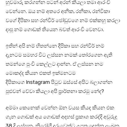
හුවමාරු කරගන්න පටන් අරන් කියලා තමා ආරංචි
වෙන්නෙ. ඔය නම් අතරෙ අනික, රනිකා, රන්විකා
වගේ දීපිකා සහ රන්වීර් ජෝඩුවගෙ නම් එක්කහු කරලා
දාපු නම් ගොඩක් තියෙන බවත් ආරංචි වෙනවා.
ඉතින් අපි නම් හිතන්නෙ දීපිකා සහ රන්වීර් නම්
දැනටම සමහර විට ලස්සන නමක් තෝරගෙන ඇති
තමන්ගෙ පුංචි කෙල්ලට දාන්න. ඒ ලස්සන නම
මොකද්ද කියන එකත් ඉක්මනටම
දීපිකාගෙ Instagram පිටුව ඔස්සේ අපිට බලාගන්න
පුළුවන් වේවා කියලා අපි ප්‍රාර්තනා කරමු නේද?
අම්මා කෙනෙක් වෙන්න ඕන වයස කීයද කියන එක
ගැන ගොඩක් අය ගොඩක් අදහස් ප්‍රකාශ කරද්දි අවුරුදු
38 දි ලස්සන, නිරෝගී දරුවෙක්ට උපත දෙන්න ලැබුන