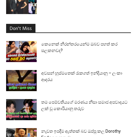
Don't Miss
කෙනෙක් නිරන්තරයෙන්ම ඔබව පහත් කර
සලකනවද?
අවසන් හුස්මතෙක් රැකගත් ඉන්දියානු – ලංකා
ආදරය
තම පෙම්වතියගේ මරණය නිසා සමාජ අපවාදයට
ලක් වූ කොරියානු තරුව
නැවත ඉපදීම ඇත්තක් බව ඔප්පු කල Dorothy