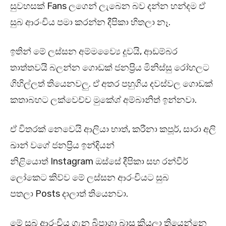
සුවහසක් Fans ලගෙන් ලැබෙන බව දන්න හන්දම ඒ
සුබ ආරංචිය පමා කරන්න දීපිකා හිතලා නෑ.
ඉතින් මේ ලස්සන අම්මව්‍යෛ දූවයි, ආඩම්බර
තාත්තවයි බලන්න ගොඩක් ජනප්‍රිය මිනිස්සු රෝහලට
ගිහිල්ලත් තියෙනවලු. ඒ අතර පහුගිය දවස්වල ගොඩක්
කතාබහට ලක්වෙච්ච මුකේශ් අම්බානිත් ඉන්නවා.
ඒ විතරක් නෙවෙයි ආලියා භාත්, කරීනා කපූර්, සාරා අලි
ඛාන් වගේ ජනප්‍රිය ඉන්දියන්
නිළියොත් Instagram ඔස්සේ දීපිකා සහ රන්වීර්
ලෝකෙට කිව්ව මේ ලස්සන ආරංචියට සුබ
පතලා Posts දාලාත් තියෙනවා.
මේ සුබ ආරංචිය ගැන බිපාශා බාසු කියලා තියෙන්නෙ