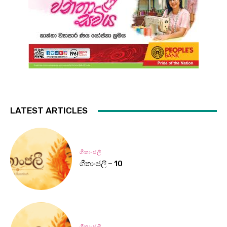
LATEST ARTICLES
ගීතාංජලී
ගීතාංජලී – 10
ගීතාංජලී