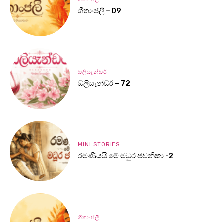
ගීතාංජලී – 09
ඔලියැන්ඩර්
ඔලියැන්ඩර් – 72
MINI STORIES
රමණීයයි මේ මධුර ජවනිකා -2
ගීතාංජලී