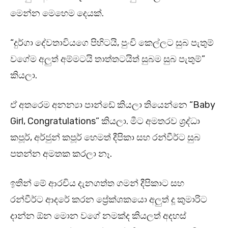
මෙන්න මෙහෙම දෙයක්.
“දුර්ගා දේවතාවියගෙ පිහිටයි, පුංචි කෙල්ලට සුබ පැතුම්
වගේම අලුත් අම්මටයි තාත්තටයිත් සුබම සුබ පැතුම්”
කියලා.
ඒ අතරෙම අනන්‍යා පාන්ඩේ කියලා තියෙන්නෙ “Baby
Girl, Congratulations” කියලා. මීට අමතරව ශ්‍රද්ධා
කපූර්, අර්ජුන් කපූර් හෙමත් දීපිකා සහ රන්වීර්ට සුබ
පතන්න අමතක කරලා නෑ.
ඉතින් මේ ආරචිය දැනගත්ත ගමන් දීපිකාට සහ
රන්වීර්ට ආදරේ කරන ප්‍රේක්ශකයො අලුත් දූ කුමාරිට
දාන්න ඕන මොන වගේ නමක්ද කියලත් අදහස්