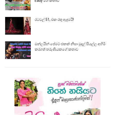
Eady ගෙ කතාව
රටවල් 51, එක රතු ඇඳුමයි!
ඔන්ලයින් පේමට් එකක් නිසා මුදල් සියල්ල අහිමි
කරගත් තරුණියකගේ කතාව