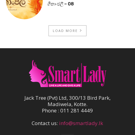
ගීතාංජලී – 08
LOAD MORE
Jack Tree (Pvt) Ltd, 300/13 Bird Park,
Madiwela, Kotte.
Phone : 011 281 4449
Contact us:
info@smartlady.lk