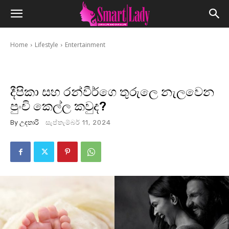
Home
Lifestyle
Entertainment
දීපිකා සහ රන්වීර්ගෙ තුරුලෙ නැලවෙන
පුංචි කෙල්ල කවුද?
By
උදතාරි
සැප්තැම්බර් 11, 2024