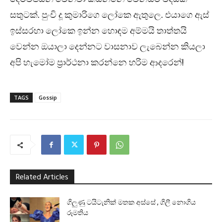
සතුටක්. පුංචි දූ කුමාරිගෙ ලෝකෙ ඇතුලෙ. එයාගෙ ඇස්
ඉස්සරහා ලෝකෙ ඉන්න හොඳම අම්මයි තාත්තයි
වෙන්න ඔයාලා දෙන්නට වාසනාව ලැබෙන්න කියලා
අපි හැමෝම ප්‍රාර්ථනා කරන්නෙ හරිම ආදරෙන්!
TAGS
Gossip
Related Articles
ගිලුණු ටයිටැනික් මතක අස්සේ , ගිලී නොගිය
රූමතිය