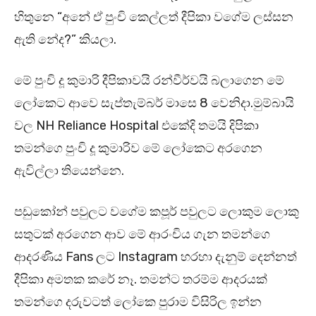
හිතුනෙ “අනේ ඒ පුංචි කෙල්ලත් දීපිකා වගේම ලස්සන
ඇති නේද?” කියලා.
මේ පුංචි දූ කුමාරි දීපිකාවයි රන්වීර්වයි බලාගෙන මේ
ලෝකෙට ආවෙ සැප්තැම්බර් මාසෙ 8 වෙනිදා.මුම්බායි
වල NH Reliance Hospital එකේදි තමයි දිපිකා
තමන්ගෙ පුංචි දූ කුමාරිව මේ ලෝකෙට අරගෙන
ඇවිල්ලා තියෙන්නෙ.
පඩුකෝන් පවුලට වගේම කපූර් පවුලට ලොකුම ලොකු
සතුටක් අරගෙන ආව මේ ආරංචිය ගැන තමන්ගෙ
ආදරණීය Fans ලට Instagram හරහා දැනුම් දෙන්නත්
දීපිකා අමතක කරේ නෑ. තමන්ට තරම්ම ආදරයක්
තමන්ගෙ දරුවටත් ලෝකෙ පුරාම විසිරිල ඉන්න