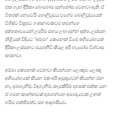
එක ගැන දීපිකා බොහොම සන්තෝස වෙනවා ඇති. ඒ
විතරක් නෙවෙයි හොලිවුඩය වගේම බොලිවුඩයෙත්
විශිෂ්ට චිත්‍රපට ගණනාවකටම තමන්ගෙ
දක්ශතාවයෙන් උපරිම සහය ලබා දුන්න දක්ශ, ලස්සන
නිළියක් විදියට “අම්මා” කෙනෙක් වීමේ අභියෝගයත්
දීපිකා ලස්සනට ජයගනීවි කියල අපි හැමෝම විශ්වාස
කරනවා.
අම්මා කෙනෙක් වෙනවා කියන්නෙ ලොකුම ලොකු
අභියෝගයක් කියන එක අපි අමුතුවෙන් කියන්න ඕන
නෑ. දරාගැනීම්, විඳගැනීම්, කැපකිරීම් දහසක් එක්ක යන
ඒ ගමන කාන්තාවක් දරාගන්නෙ අමාරුවෙක් උනත්
හරිම ශක්තිමත්ව සහ ආදරණීයව.