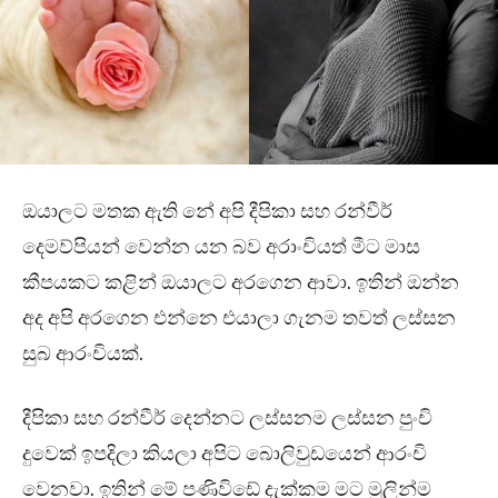
ඔයාලට මතක ඇති නේ අපි දීපිකා සහ රන්වීර්
දෙමව්පියන් වෙන්න යන බව අරාංචියත් මීට මාස
කීපයකට කළින් ඔයාලට අරගෙන ආවා. ඉතින් ඔන්න
අද අපි අරගෙන එන්නෙ එයාලා ගැනම තවත් ලස්සන
සුබ ආරංචියක්.
දීපිකා සහ රන්වීර් දෙන්නට ලස්සනම ලස්සන පුංචි
දුවෙක් ඉපදිලා කියලා අපිට බොලිවුඩයෙන් ආරංචි
වෙනවා. ඉතින් මේ පණිවිඩේ දැක්කම මට මුලින්ම