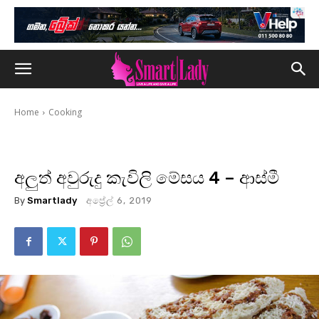
Home
Cooking
අලුත් අවුරුදු කැවිලි මේසය 4 – ආස්මී
By
Smartlady
අප්‍රේල් 6, 2019