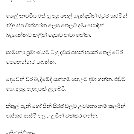
තෙල් තාච්චිය රත් වූ පසු තෙල් හැන්දකින් රවුම් කරමින්
ඉදිආප්ප වක්කරන ලෙස තෙලට දමා හොඳින්
බැදෙන්නට කලින් දෙකට නවා ගන්න.
සාමාන්‍ය ප්‍රමාණයට බැද දවස් පහක් හයක් තෙල් බේරී
පෙඟෙන්නට තබන්න.
දෙවෙනි වර බැදීමේදී යන්තම් තෙලට දමා ගන්න. එවිට
හොද සුදු පැහැයක් ලැබේවි.
කිතුල් පැනි හෝ සීනි සිරප් වලට උවමනා නම් කලරින්
එක්කර ආස්මී වලට උඩින් වක්කර ගන්න.
-නිබන්ධිකා-