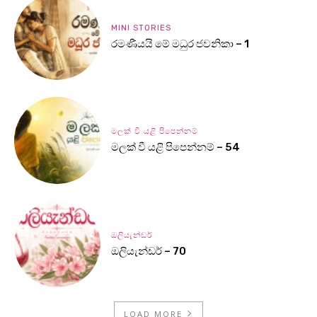
MINI STORIES
රමණීයයි මේ මධුර ජවනිකා – 1
මලක් වී යළි පිපෙන්නම්
මලක් වී යළි පිපෙන්නම් – 54
ඔලියැන්ඩර්
ඔලියැන්ඩර් – 70
LOAD MORE