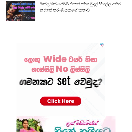
ඔන්ලයින් පේමට් එකක් නිසා මුදල් සියල්ල අහිමි
කරගත් තරුණියකගේ කතාව