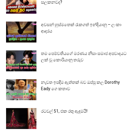
සලකනවද?
අවසන් හුස්මතෙක් රැකගත් ඉන්දියානු – ලංකා
ආදරය
තම පෙම්වතියගේ මරණය නිසා සමාජ අපවාදයට
ලක් වූ කොරියානු තරුව
නැවත ඉපදීම ඇත්තක් බව ඔප්පු කල Dorothy
Eady ගෙ කතාව
රටවල් 51, එක රතු ඇඳුමයි!