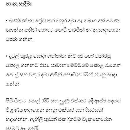
නානු සැදීම:
• බණ්ඩක්කා ග්‍රේට් කර වතුර දමා පැය බාගයක් පමණ
තබන්න.අතින් හොඳට පොඩි කරමින් නානු සාදාගෙන
පෙරා ගන්න.
• දවුල් කුරුඳු යොදා ගන්නවා නම් දළු හෝ මෝරපු
කොළ ගන්නට එපා. සාමාන්‍ය මට්ටමේ කොළ රැගෙන
පොල් සහ වතුර දමා අතින් පොඩි කරමින් නානු සාදා
ගන්න.
පිටි ටිකට පොල් කිරි සහ ලුණු එක්කර ඉඳි ආප්ප පදමට
මිශ්‍රණය හදාගෙන නානු එක්කර ඝන දියරයක්
හදාගන්න. ඇඟිලි තුඩින් එක දිගටම වැක්කෙරෙන
පදමට ආ යුතුයි.