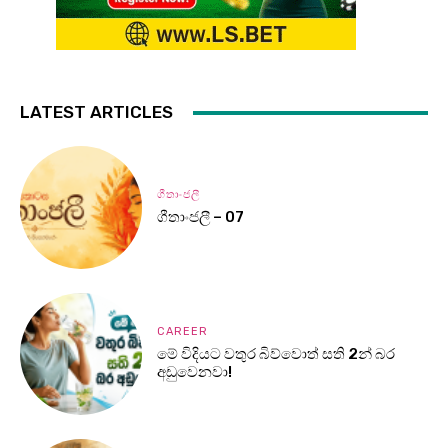
LATEST ARTICLES
ගීතාංජලී
ගීතාංජලී – 07
CAREER
මේ විදියට වතුර බිව්වොත් සති 2න් බර
අඩුවෙනවා!