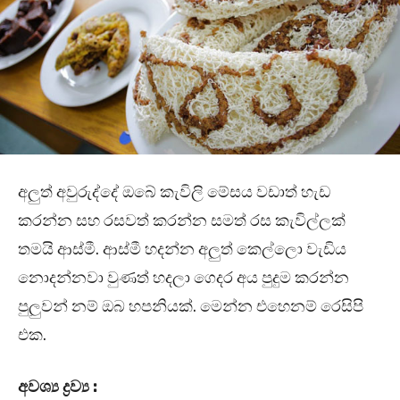
අලුත් අවුරුද්දේ ඔබේ කැවිලි මේසය වඩාත් හැඩ
කරන්න සහ රසවත් කරන්න සමත් රස කැවිල්ලක්
තමයි ආස්මී. ආස්මී හදන්න අලුත් කෙල්ලො වැඩිය
නොදන්නවා වුණත් හදලා ගෙදර අය පුදුම කරන්න
පුලුවන් නම් ඔබ හපනියක්. මෙන්න එහෙනම් රෙසිපි
එක.
අවශ්‍ය ද්‍රව්‍ය :