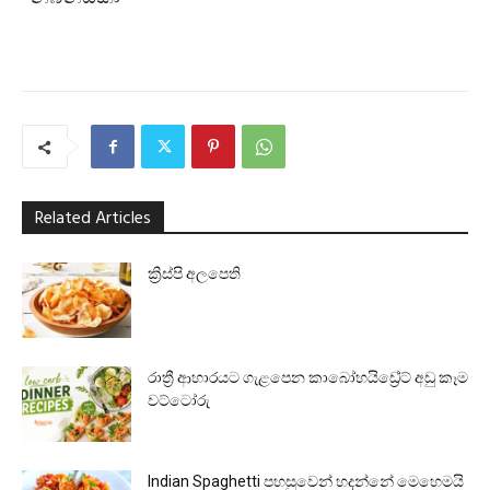
Related Articles
ක්‍රිස්පි අලපෙති
රාත්‍රී ආහාරයට ගැළපෙන කාබෝහයිඩ්‍රේට් අඩු කෑම
වට්ටෝරු
Indian Spaghetti පහසුවෙන් හදන්නේ මෙහෙමයි