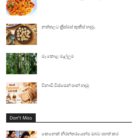
නත්තලට ක්‍රිස්මස් කුකීස් හදමු..
මෑ කොළ මැල්ලුම
විනාඩි විස්සෙන් පාන් හදමු
Don't Miss
කෙනෙක් නිරන්තරයෙන්ම ඔබව පහත් කර