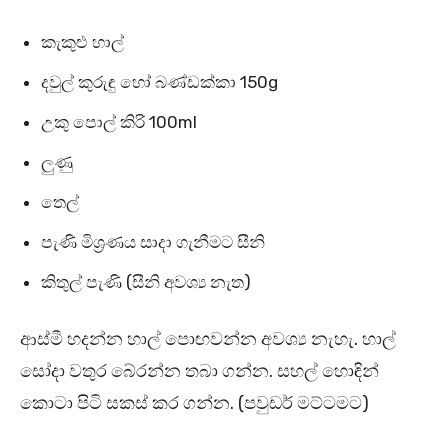
කැකුළු හාල්
දවුල් කුරුඳු හෝ බණ්ඩක්කා 150g
උකු පොල් කිරි 100ml
ලුණු
තෙල්
පැණි මිශ්‍රණය සාදා ගැනීමට සීනි
කිතුල් පැණි (සීනි අවශ්‍ය නැත)
ආස්මී හදන්න හාල් පොඟවන්න අවශ්‍ය නැහැ. හාල්
සෝදා වතුර බේරන්න තබා ගන්න. සහල් හොඳින්
කොටා පිටි සකස් කර ගන්න. (පවුඩර් මට්ටමට)