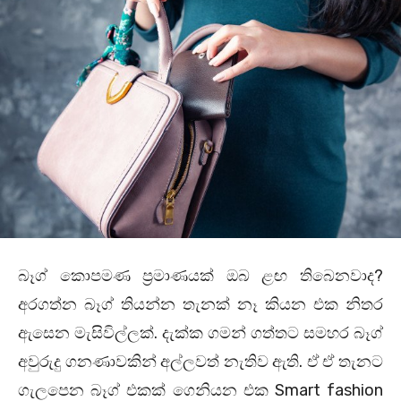
බෑග් කොපමණ ප්‍රමාණයක් ඔබ ළඟ තිබෙනවාද?
අරගත්න බෑග් තියන්න තැනක් නෑ කියන එක නිතර
ඇසෙන මැසිවිල්ලක්. දැක්ක ගමන් ගත්තට සමහර බෑග්
අවුරුදු ගනණාවකින් අල්ලවත් නැතිව ඇති. ඒ ඒ තැනට
ගැලපෙන බෑග් එකක් ගෙනියන එක Smart fashion