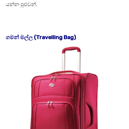
යන්න පුළුවන්.
ගමන් මල්ල (Travelling Bag)