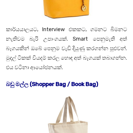
කාර්යයාලයට, Interview එකකට, ගමනට බිමනට
නැතිවම බැරි උපාංගයක්. Smart පෙනුමැති අත්
බෑගයකින් ඔබේ පෙනුම වැඩි දියුණු කරගන්න පුළුවන්.
මුදල් ටිකක් වියදම් කරල හොඳ අත් බෑගයක් තබාගන්න.
එය වටිනා ආයෝජනයක්.
බඩු මල්ල (Shopper Bag / Book Bag)