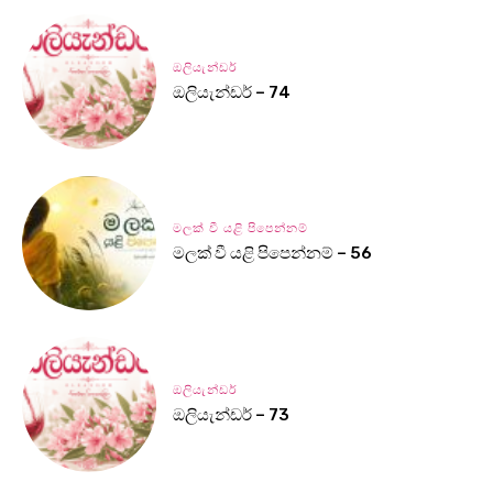
ඔලියැන්ඩර්
ඔලියැන්ඩර් – 74
මලක් වී යළි පිපෙන්නම්
මලක් වී යළි පිපෙන්නම් – 56
ඔලියැන්ඩර්
ඔලියැන්ඩර් – 73