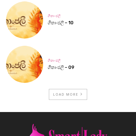
ගීතාංජලී
ගීතාංජලී – 10
ගීතාංජලී
ගීතාංජලී – 09
LOAD MORE