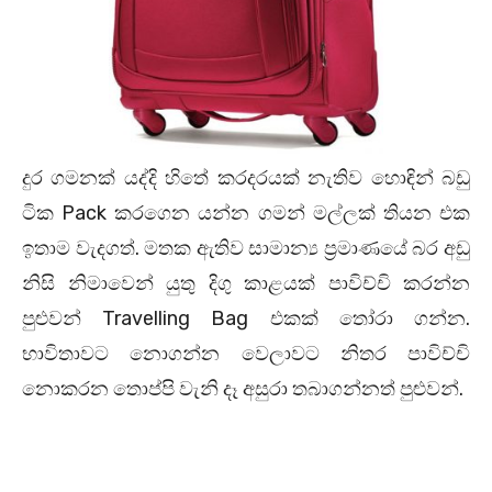
දුර ගමනක් යද්දි හිතේ කරදරයක් නැතිව හොඳින් බඩු
ටික Pack කරගෙන යන්න ගමන් මල්ලක් තියන එක
ඉතාම වැදගත්. මතක ඇතිව සාමාන්‍ය ප්‍රමාණයේ බර අඩු
නිසි නිමාවෙන් යුතු දිගු කාළයක් පාවිච්චි කරන්න
පුළුවන් Travelling Bag එකක් තෝරා ගන්න.
භාවිතාවට නොගන්න වෙලාවට නිතර පාවිච්චි
නොකරන තොප්පි වැනි දෑ අසුරා තබාගන්නත් පුළුවන්.