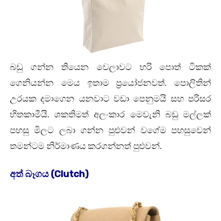
බඩු ගන්න තියෙන වෙලාවට හරි පොත් ටිකක්
ගෙනියන්න මෙය ඉතාම ප්‍රයෝජනවත්. පොලිතින්
උරයක දමාගෙන යනවාට වඩා පෙනුමයි සහ පරිසර
හිතකාමීයි. ශකතිමත් අලංකාර මෙවැනි බඩු මල්ලක්
පහසු මිලට ලබා ගන්න පුළුවන් වගේම පහසුවෙන්
තමන්ටම නිර්මාණය කරගන්නත් පුළුවන්.
අත් බෑගය (Clutch)