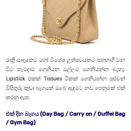
රාත්‍රී සාදයකට හෝ විශේෂ උත්සවයකට සහභාගී වන
විට හැමදාම ගෙනියන මල්ලම ගෙනියන්න බැහැ.
Lipstick එකක් Tissues ටිකක් ගෙනියන්න පුළුවන්
විසිතුරු කුඩා බෑගයක් ඔබේ ඇඳුමට නව පෙනුමක් එක්
කරනු ඇත.
එක් දින බෑගය (Day Bag / Carry on / Duffel Bag
/ Gym Bag)