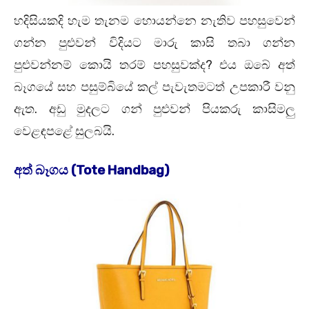
හදිසියකදි හැම තැනම හොයන්නෙ නැතිව පහසුවෙන්
ගන්න පුළුවන් විදියට මාරු කාසි තබා ගන්න
පුළුවන්නම් කොයි තරම් පහසුවක්ද? එය ඔබේ අත්
බෑගයේ සහ පසුම්බියේ කල් පැවැතමටත් උපකාරී වනු
ඇත. අඩු මුදලට ගන් පුළුවන් පියකරු කාසිමලු
වෙළඳපළේ සුලබයි.
අත් බෑගය (Tote Handbag)