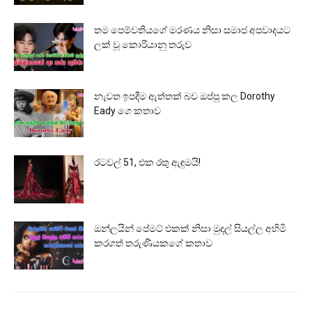
තම පෙම්වතියගේ මරණය නිසා සමාජ අපවාදයට
ලක් වූ කොරියානු තරුව
නැවත ඉපදීම ඇත්තක් බව ඔප්පු කල Dorothy
Eady ගෙ කතාව
රටවල් 51, එක රතු ඇඳුමයි!
ඔන්ලයින් පේමට් එකක් නිසා මුදල් සියල්ල අහිමි
කරගත් තරුණියකගේ කතාව