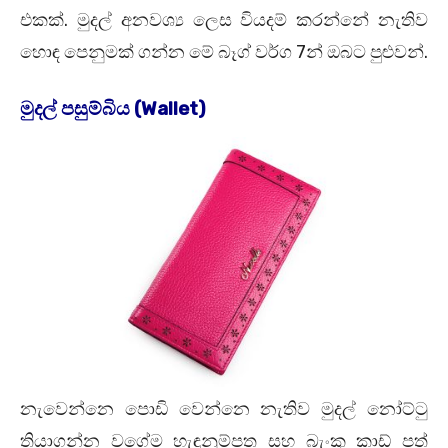
එකක්. මුදල් අනවශ්‍ය ලෙස වියදම් කරන්නේ නැතිව
හොඳ පෙනුමක් ගන්න මේ බෑග් වර්ග 7න් ඔබට පුළුවන්.
මුදල් පසුම්බිය (Wallet)
නැවෙන්නෙ පොඩි වෙන්නෙ නැතිව මුදල් නෝට්ටු
තියාගන්න වගේම හැඳුනුම්පත සහ බැංකු කාඩ් පත්