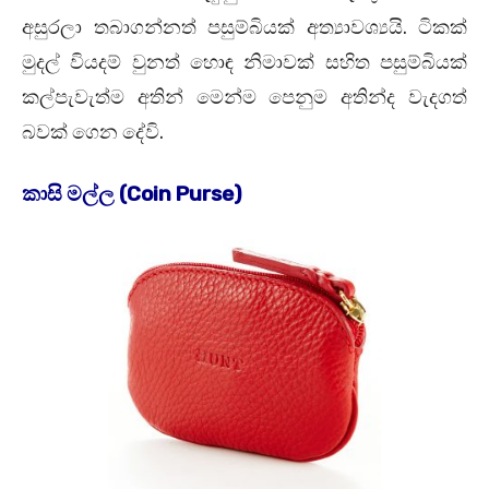
අසුරලා තබාගන්නත් පසුම්බියක් අත්‍යාවශ්‍යයි. ටිකක්
මුදල් වියදම් වුනත් හොඳ නිමාවක් සහිත පසුම්බියක්
කල්පැවැත්ම අතින් මෙන්ම පෙනුම අතින්ද වැදගත්
බවක් ගෙන දේවි.
කාසි මල්ල (Coin Purse)