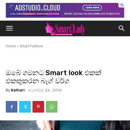
Home
Smart Fashion
ඔබේ ගමනට Smart look එකක්
එකතුකරන බෑග් වර්ග
By
Kalhari
අගෝස්තු 26, 2016