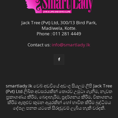
Jack Tree (Pvt) Ltd, 300/13 Bird Park,
Madiwela, Kotte.
Phone : 011 281 4449
Contact us:
info@smartlady.lk
smartlady.lk වෙබ් අඩවියේ අඩංගු සියලුම ලිපි Jack Tree
(Pvt) Ltd ලිඛිත අවසරයකින් තොරව උපුටා ගැනීම, නැවත
ප්‍රකාශණය කිරීම, බෙදාහැරීම, ප්‍රදර්ශනය කිරීම, විකාශනය
කිරීම ඇතුළුව කුමන අයුරකින් හෝ භාවිත කිරීම බුද්ධිමය
දේපල පනත යටතේ සිරදඬුවම් ලැබිය හැකි වරදකි.