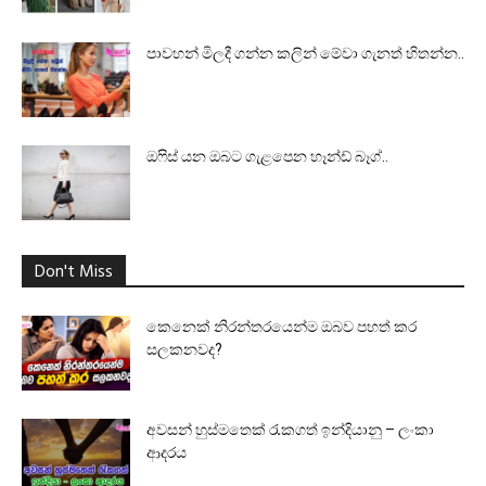
පාවහන් මිලදී ගන්න කලින් මේවා ගැනත් හිතන්න..
ඔෆිස් යන ඔබට ගැළපෙන හෑන්ඩ් බෑග්..
Don't Miss
කෙනෙක් නිරන්තරයෙන්ම ඔබව පහත් කර
සලකනවද?
අවසන් හුස්මතෙක් රැකගත් ඉන්දියානු – ලංකා
ආදරය