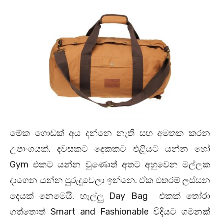
මේක ගොඩක් අය දන්නෙ නැති සහ අමතක කරන
උපාංගයක්. දවසකට දෙකකට එළියට යන්න හෝ
Gym එකට යන්න වුණොත් අතට අහුවෙන මල්ලක
දාගෙන යන්න පුරුදුවෙලා ඉන්නෙ. ඒක එතරම් ලස්සන
දෙයක් නෙමෙයි. හැල්ලු Day Bag එකක් තෝරා
ගත්තොත් Smart and Fashionable විදියට ගමනක්