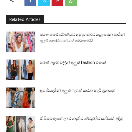
Related Articles
ඔබේ සමේ වර්ණයට අනුව ඔබට ගැළපෙන පාටින්
ඇඳුම් තෝරාගන්නේ මෙහෙමයි.
පරණ ඇඳුම් වලින් අලුත් fashion එකක්
අඩු වියදමින් අලුත් ෆැශන් කරන හැටි දැනගමු
කිසිවෙකුගේ උදව් නැතිව නිවැරැදිව සාරියක් අඳිමු